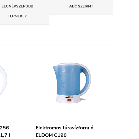
LEGNÉPSZERŰBB
ABC SZERINT
TERMÉKEK
1256
Elektromos túravízforraló
1,7 l
ELDOM C190