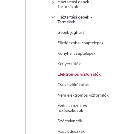
Háztartási gépek -
Tartozékok
Háztartási gépek -
Termékek
l
Gépek joghurt
Fürdőszobai csaptelepek
i
Konyhai csaptelepek
Kenyérsütők
Elektromos vízforralók
Csokiszökőkutak
Nem elektromos vízforralók
Evőeszközök és
j
főzőeszközök
Szőrtelenítők
Vasalódeszkák