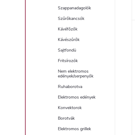
Szappanadagolók
Szűrőkancsók
Kávéfőzők
Kávészűrők
Sajtfondü
Fritsírozók
Nem elektromos
edények/serpenyők
Ruhaborotva
Elektromos edények
Konvektorok
Borotvák
Elektromos grillek