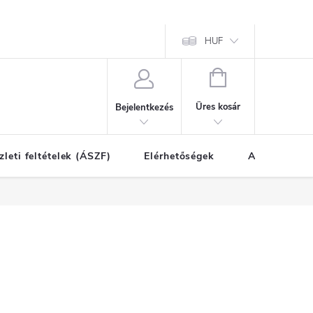
HUF
KOSÁR
Üres kosár
Bejelentkezés
zleti feltételek (ÁSZF)
Elérhetőségek
A vásárlás l