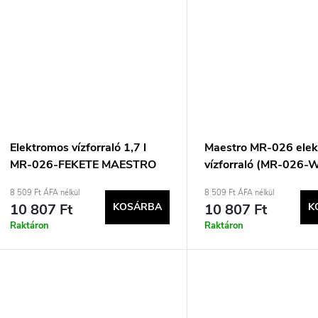
Elektromos vízforraló 1,7 l
Maestro MR-026 ele
MR-026-FEKETE MAESTRO
vízforraló (MR-026-
Fehér
8 509 Ft ÁFA nélkül
8 509 Ft ÁFA nélkül
10 807 Ft
KOSÁRBA
10 807 Ft
K
Raktáron
Raktáron