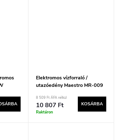
tromos
Elektromos vízforraló /
 W
utazóedény Maestro MR-009
0,8 l 600 W (MR-009-BEIGE)
8 509 Ft ÁFA nélkül
Bézs
OSÁRBA
10 807 Ft
KOSÁRBA
Raktáron