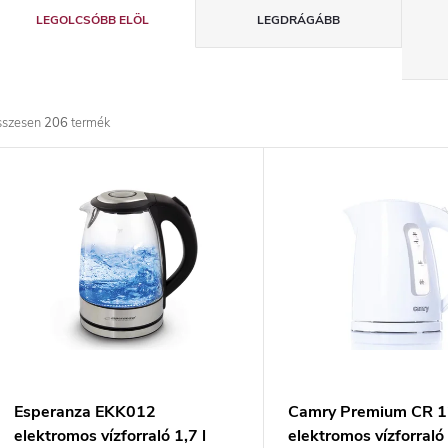
T
LEGOLCSÓBB ELÖL
LEGDRÁGÁBB
e
r
sszesen
206
termék
m
T
é
e
k
r
e
m
k
é
r
k
Esperanza EKK012
Camry Premium CR 
elektromos vízforraló 1,7 l
elektromos vízforraló 