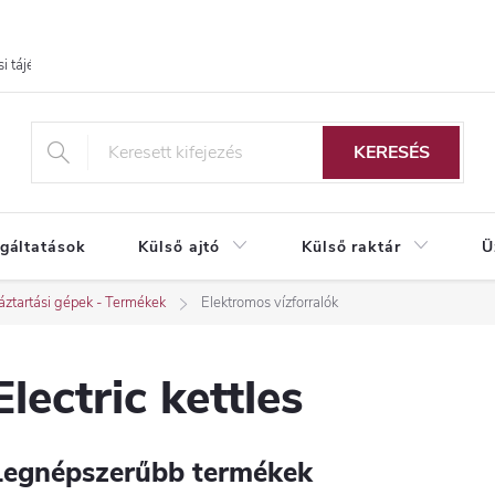
i tájékoztató
KERESÉS
lgáltatások
Külső ajtó
Külső raktár
Ü
ztartási gépek - Termékek
Elektromos vízforralók
Electric kettles
Legnépszerűbb termékek