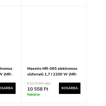
ktromos
Maestro MR-065 elektromos
 W (MR-
vízforraló 1,7 l 2200 W (MR-
065-GREY) Szürke
8 313 Ft ÁFA nélkül
OSÁRBA
10 558 Ft
KOSÁRBA
Raktáron