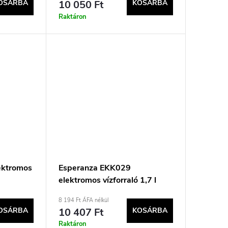
OSÁRBA
10 050 Ft
KOSÁRBA
Raktáron
ektromos
Esperanza EKK029
elektromos vízforraló 1,7 l
2200 W Fekete, Acél
8 194 Ft ÁFA nélkül
OSÁRBA
10 407 Ft
KOSÁRBA
Raktáron