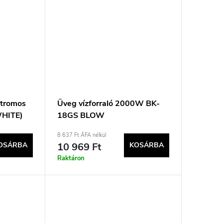
ktromos
Üveg vízforraló 2000W BK-
WHITE)
18GS BLOW
8 637 Ft ÁFA nélkül
OSÁRBA
10 969 Ft
KOSÁRBA
Raktáron