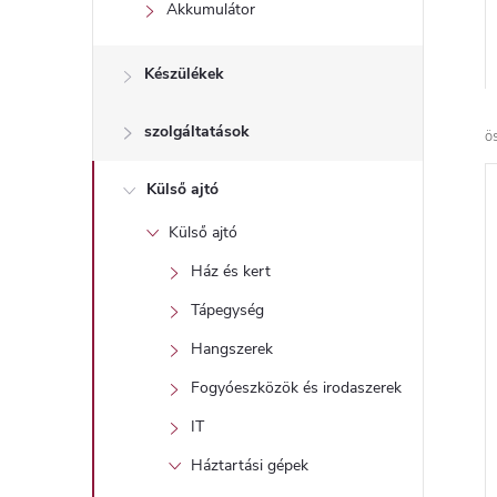
l
Akkumulátor
Készülékek
szolgáltatások
ö
Külső ajtó
Külső ajtó
Ház és kert
Tápegység
Hangszerek
Fogyóeszközök és irodaszerek
IT
Háztartási gépek