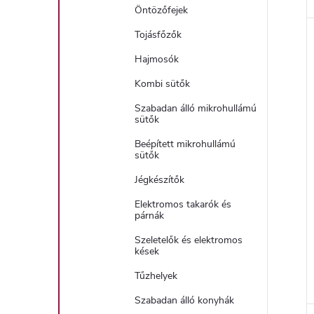
Öntözőfejek
Tojásfőzők
Hajmosók
Kombi sütők
Szabadan álló mikrohullámú
sütők
Beépített mikrohullámú
sütők
Jégkészítők
Elektromos takarók és
párnák
Szeletelők és elektromos
kések
Tűzhelyek
Szabadan álló konyhák