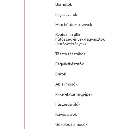
Borhűtők
Hajcsavarók
Mini hűtőszekrények
Szabadan álló
hűtőszekrények-fagyasztók
(hűtőszekrények)
Tészta tésztához
Fagylaltkészítők
Darók
Ablakmosók
Mixerek/turmixgépek
Fűszerdarálók
Kávédarálók
Gőzölős felmosók