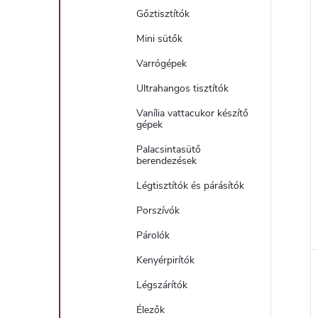
Gőztisztítók
Mini sütők
Varrógépek
Ultrahangos tisztítók
Vanília vattacukor készítő
gépek
Palacsintasütő
berendezések
Légtisztítók és párásítók
Porszívók
Párolók
Kenyérpirítók
Légszárítók
Élezők