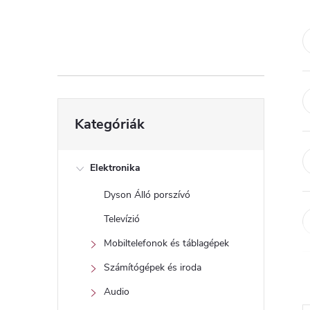
d
a
l
s
Kategóriák
Kategóriák
átugrása
ó
p
Elektronika
Dyson Álló porszívó
a
Televízió
n
Mobiltelefonok és táblagépek
Számítógépek és iroda
e
Audio