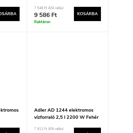
7 548 Ft ÁFA nélkül
OSÁRBA
9 586 Ft
KOSÁRBA
Raktáron
ektromos
Adler AD 1244 elektromos
vízforraló 2,5 l 2200 W Fehér
7 913 Ft ÁFA nélkül