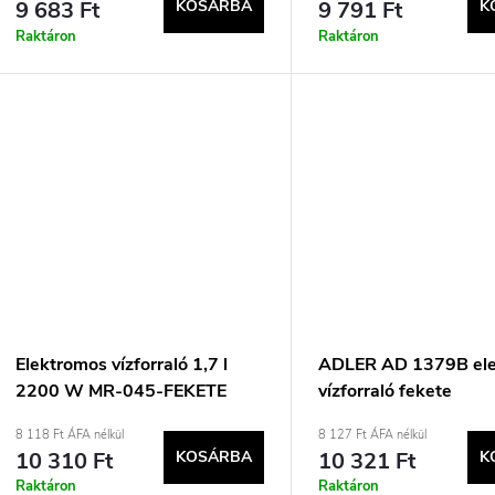
9 683 Ft
KOSÁRBA
9 791 Ft
K
Raktáron
Raktáron
Elektromos vízforraló 1,7 l
ADLER AD 1379B el
2200 W MR-045-FEKETE
vízforraló fekete
MAESTRO
8 118 Ft ÁFA nélkül
8 127 Ft ÁFA nélkül
10 310 Ft
KOSÁRBA
10 321 Ft
K
Raktáron
Raktáron