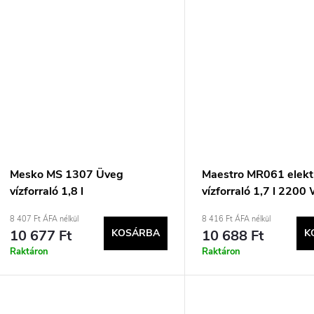
Mesko MS 1307 Üveg
Maestro MR061 elek
vízforraló 1,8 l
vízforraló 1,7 l 2200
Átlátszó, Fehér
8 407 Ft ÁFA nélkül
8 416 Ft ÁFA nélkül
10 677 Ft
KOSÁRBA
10 688 Ft
K
Raktáron
Raktáron