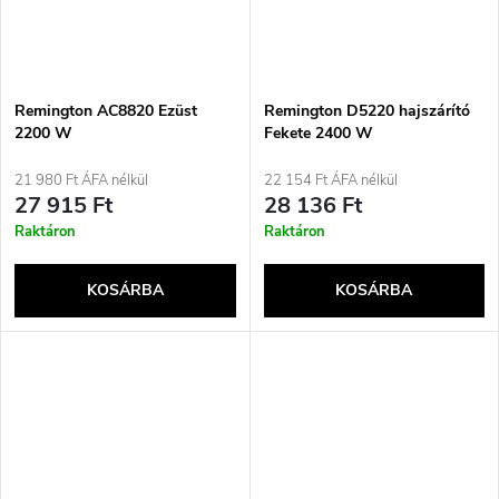
Remington AC8820 Ezüst
Remington D5220 hajszárító
2200 W
Fekete 2400 W
21 980 Ft ÁFA nélkül
22 154 Ft ÁFA nélkül
27 915 Ft
28 136 Ft
Raktáron
Raktáron
KOSÁRBA
KOSÁRBA