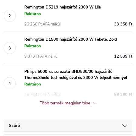
Remington D5219 hajszárító 2300 W Lila
Raktáron
26 266 Ft ÁFA nélkül
33 358 Ft
Remington D1500 hajszárító 2000 W Fekete, Zöld
Raktáron
9 873 Ft ÁFA nélkül
12 539 Ft
Philips 5000-es sorozatú BHD530/00 hajszárító
ThermoShield technológiával és 2300 W teljesítménnyel
Raktáron
46 764 Ft ÁFA nélkül
59 390 Ft
Több termék megjelenítése
Szűrő