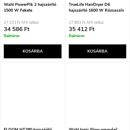
Wahl PowerPik 2 hajszárító
TrueLife HairDryer D6
1500 W Fekete
hajszárító 1600 W Rózsaszín
27 233 Ft ÁFA nélkül
27 883 Ft ÁFA nélkül
34 586 Ft
35 412 Ft
Raktáron
Raktáron
KOSÁRBA
KOSÁRBA
ELDOM HT280 hajszárító,
Wahl Ionic Flow vysoušeč