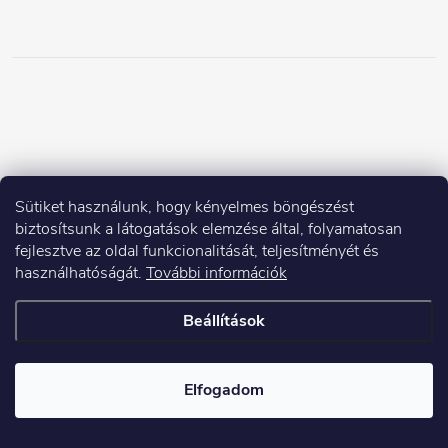
Sütiket használunk, hogy kényelmes böngészést
biztosítsunk a látogatások elemzése által, folyamatosan
fejlesztve az oldal funkcionalitását, teljesítményét és
használhatóságát.
További információk
Beállítások
Elfogadom
Copyright 2026
Elektroshock.hu
. Minden jog fenntartva.