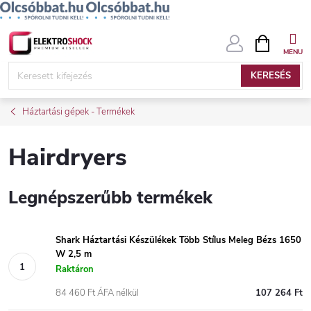
Ugrás
KOSÁR
a
fő
KERESÉS
tartalomhoz
Háztartási gépek - Termékek
Hairdryers
Legnépszerűbb termékek
Shark Háztartási Készülékek Több Stílus Meleg Bézs 1650
W 2,5 m
Raktáron
84 460 Ft ÁFA nélkül
107 264 Ft