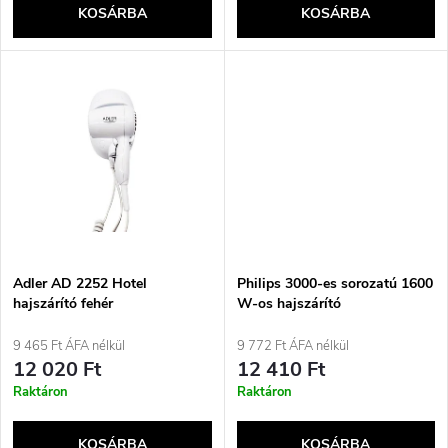
e
KOSÁRBA
KOSÁRBA
l
n
i
d
s
e
t
z
á
é
j
Adler AD 2252 Hotel
Philips 3000-es sorozatú 1600
s
hajszárító fehér
W-os hajszárító
ThermoProtect tartozékkal
a
9 465 Ft ÁFA nélkül
9 772 Ft ÁFA nélkül
e
12 020 Ft
12 410 Ft
Raktáron
Raktáron
KOSÁRBA
KOSÁRBA