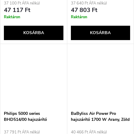
és 2100 W teljesítménnyel
37 100 Ft ÁFA nélkül
37 640 Ft ÁFA nélkül
47 117 Ft
47 803 Ft
Raktáron
Raktáron
KOSÁRBA
KOSÁRBA
Philips 5000 series
BaByliss Air Power Pro
BHD514/00 hajszárító
hajszárító 1700 W Arany, Zöld
ThermoShield technológiával
és 2300 W teljesítménnyel
37 791 Ft ÁFA nélkül
40 466 Ft ÁFA nélkül