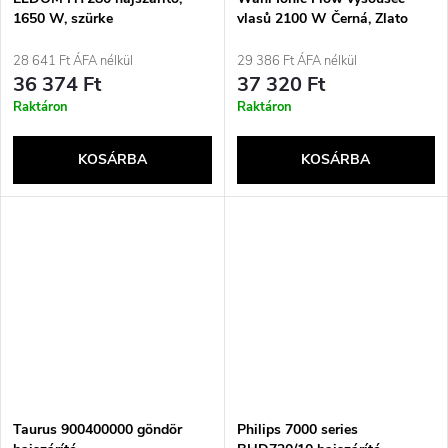
1650 W, szürke
vlasů 2100 W Černá, Zlato
28 641 Ft ÁFA nélkül
29 386 Ft ÁFA nélkül
36 374 Ft
37 320 Ft
Raktáron
Raktáron
KOSÁRBA
KOSÁRBA
Taurus 900400000 göndör
Philips 7000 series