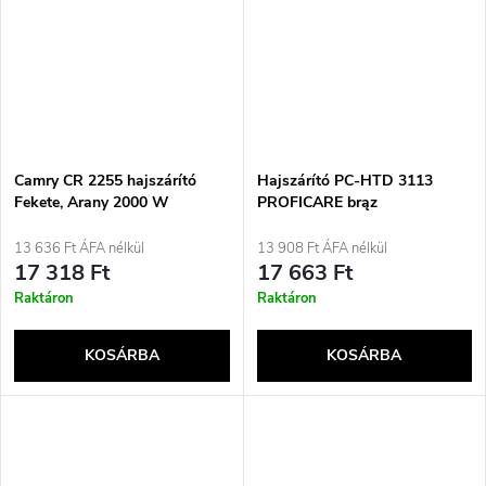
Camry CR 2255 hajszárító
Hajszárító PC-HTD 3113
Fekete, Arany 2000 W
PROFICARE brąz
13 636 Ft ÁFA nélkül
13 908 Ft ÁFA nélkül
17 318 Ft
17 663 Ft
Raktáron
Raktáron
KOSÁRBA
KOSÁRBA