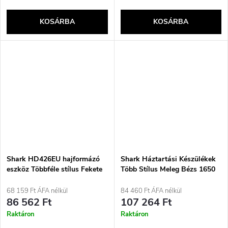
KOSÁRBA
KOSÁRBA
Shark HD426EU hajformázó
Shark Háztartási Készülékek
eszköz Többféle stílus Fekete
Több Stílus Meleg Bézs 1650
1650 W 2,5 m
W 2,5 m
68 159 Ft ÁFA nélkül
84 460 Ft ÁFA nélkül
86 562 Ft
107 264 Ft
Raktáron
Raktáron