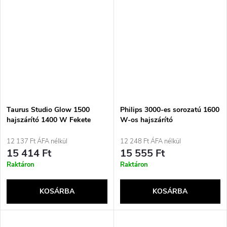
Taurus Studio Glow 1500
Philips 3000-es sorozatú 1600
hajszárító 1400 W Fekete
W-os hajszárító
ThermoProtect tartozékkal
12 137 Ft ÁFA nélkül
12 248 Ft ÁFA nélkül
15 414 Ft
15 555 Ft
Raktáron
Raktáron
KOSÁRBA
KOSÁRBA