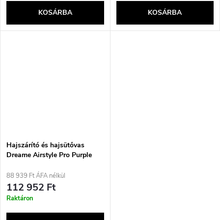
KOSÁRBA
KOSÁRBA
Hajszárító és hajsütővas
Dreame Airstyle Pro Purple
88 939 Ft ÁFA nélkül
112 952 Ft
Raktáron