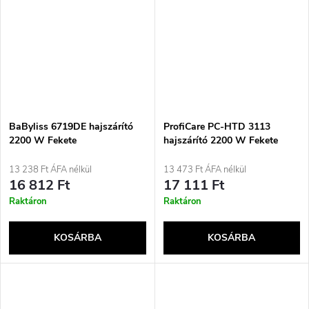
BaByliss 6719DE hajszárító
ProfiCare PC-HTD 3113
2200 W Fekete
hajszárító 2200 W Fekete
13 238 Ft ÁFA nélkül
13 473 Ft ÁFA nélkül
16 812 Ft
17 111 Ft
Raktáron
Raktáron
KOSÁRBA
KOSÁRBA