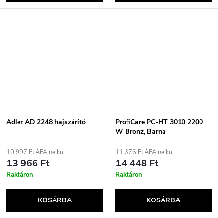
Adler AD 2248 hajszárító
ProfiCare PC-HT 3010 2200
W Bronz, Barna
10 997 Ft ÁFA nélkül
11 376 Ft ÁFA nélkül
13 966 Ft
14 448 Ft
Raktáron
Raktáron
KOSÁRBA
KOSÁRBA