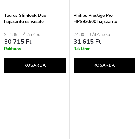
Taurus Slimlook Duo
Philips Prestige Pro
hajszárító és vasaló
HPS920/00 hajszárító
24 185 Ft ÁFA nélkül
24 894 Ft ÁFA nélkül
30 715 Ft
31 615 Ft
Raktáron
Raktáron
KOSÁRBA
KOSÁRBA