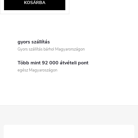
KOSÁRBA
L
i
gyors szállítás
Gyors szállítás bárhol Magyarországon
s
Több mint 92 000 átvételi pont
t
egész Magyaroszágon
a
i
r
L
á
á
n