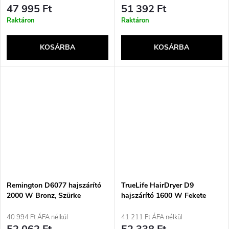
47 995 Ft
51 392 Ft
Raktáron
Raktáron
KOSÁRBA
KOSÁRBA
Remington D6077 hajszárító
TrueLife HairDryer D9
2000 W Bronz, Szürke
hajszárító 1600 W Fekete
40 994 Ft ÁFA nélkül
41 211 Ft ÁFA nélkül