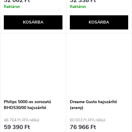
52 062 Ft
52 338 Ft
Raktáron
Raktáron
KOSÁRBA
KOSÁRBA
Philips 5000-es sorozatú
Dreame Gusto hajszárító
BHD530/00 hajszárító
(arany)
ThermoShield technológiával
és 2300 W teljesítménnyel
46 764 Ft ÁFA nélkül
60 603 Ft ÁFA nélkül
59 390 Ft
76 966 Ft