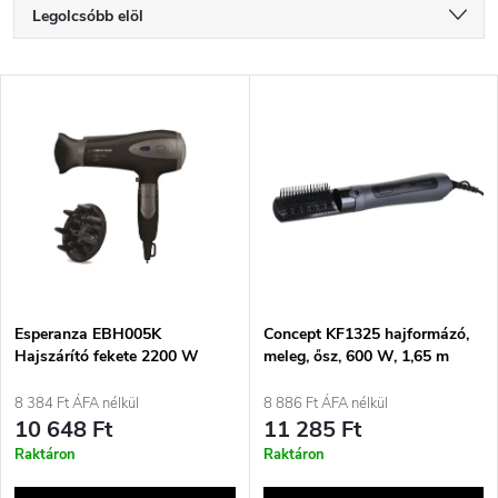
T
Legolcsóbb elöl
e
Legdrágább
T
Legnépszerűbb termékek
r
e
ABC szerint
m
r
é
m
k
é
e
Esperanza EBH005K
Concept KF1325 hajformázó,
Hajszárító fekete 2200 W
meleg, ősz, 600 W, 1,65 m
k
k
8 384 Ft ÁFA nélkül
8 886 Ft ÁFA nélkül
e
10 648 Ft
11 285 Ft
r
Raktáron
Raktáron
k