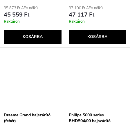
35 873 Ft ÁFA nélkül
37 100 Ft ÁFA nélkül
45 559 Ft
47 117 Ft
Raktáron
Raktáron
KOSÁRBA
KOSÁRBA
Dreame Grand hajszárító
Philips 5000 series
(fehér)
BHD504/00 hajszárító
ThermoShield technológiával