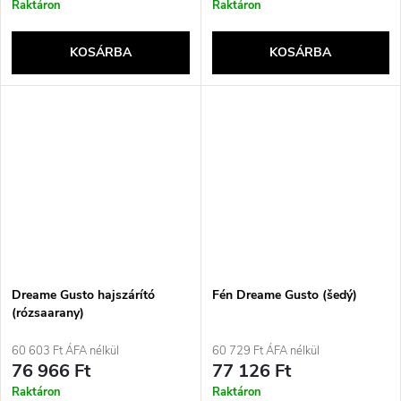
Raktáron
Raktáron
KOSÁRBA
KOSÁRBA
Dreame Gusto hajszárító
Fén Dreame Gusto (šedý)
(rózsaarany)
60 603 Ft ÁFA nélkül
60 729 Ft ÁFA nélkül
76 966 Ft
77 126 Ft
Raktáron
Raktáron