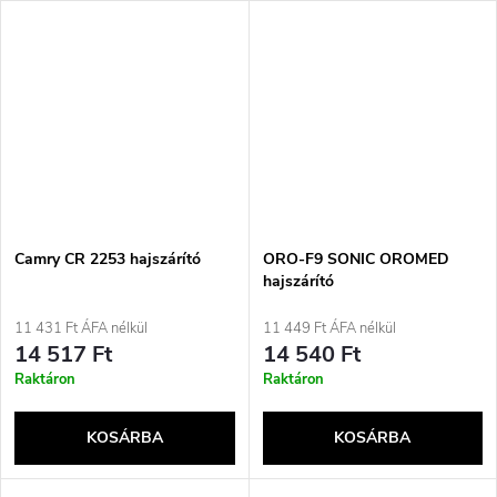
Camry CR 2253 hajszárító
ORO-F9 SONIC OROMED
hajszárító
11 431 Ft ÁFA nélkül
11 449 Ft ÁFA nélkül
14 517 Ft
14 540 Ft
Raktáron
Raktáron
KOSÁRBA
KOSÁRBA