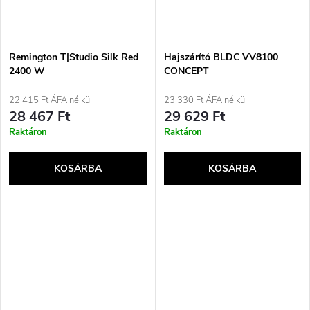
Remington T|Studio Silk Red
Hajszárító BLDC VV8100
2400 W
CONCEPT
22 415 Ft ÁFA nélkül
23 330 Ft ÁFA nélkül
28 467 Ft
29 629 Ft
Raktáron
Raktáron
KOSÁRBA
KOSÁRBA