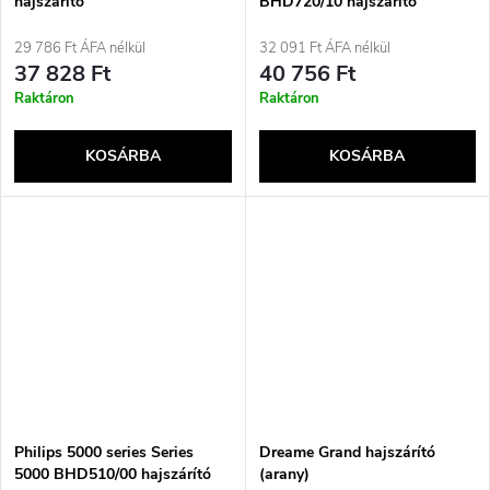
hajszárító
BHD720/10 hajszárító
ThermoShield Advanced
technológiával
29 786 Ft ÁFA nélkül
32 091 Ft ÁFA nélkül
37 828 Ft
40 756 Ft
Raktáron
Raktáron
KOSÁRBA
KOSÁRBA
Philips 5000 series Series
Dreame Grand hajszárító
5000 BHD510/00 hajszárító
(arany)