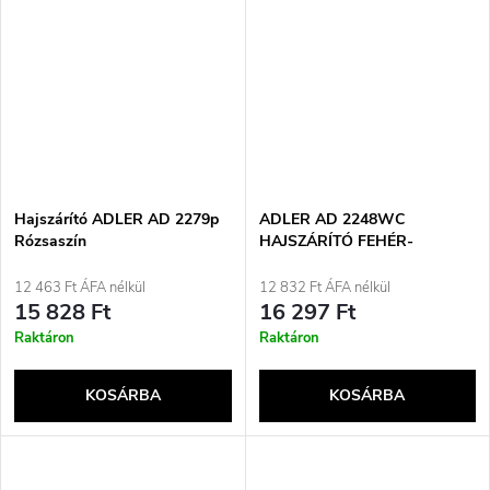
Hajszárító ADLER AD 2279p
ADLER AD 2248WC
Rózsaszín
HAJSZÁRÍTÓ FEHÉR-
Champeng
12 463 Ft ÁFA nélkül
12 832 Ft ÁFA nélkül
15 828 Ft
16 297 Ft
Raktáron
Raktáron
KOSÁRBA
KOSÁRBA