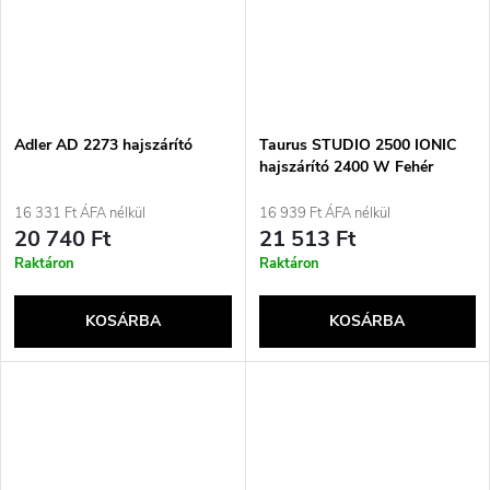
Adler AD 2273 hajszárító
Taurus STUDIO 2500 IONIC
hajszárító 2400 W Fehér
16 331 Ft ÁFA nélkül
16 939 Ft ÁFA nélkül
20 740 Ft
21 513 Ft
Raktáron
Raktáron
KOSÁRBA
KOSÁRBA