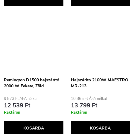
Remington D1500 hajszárító
Hajszárító 2100W MAESTRO
2000 W Fekete, Zöld
MR-213
9 873 Ft ÁFA nélkül
10 865 Ft ÁFA nélkül
12 539 Ft
13 799 Ft
Raktáron
Raktáron
KOSÁRBA
KOSÁRBA