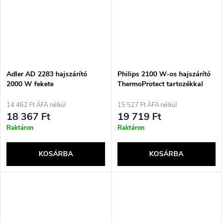
Adler AD 2283 hajszárító
Philips 2100 W-os hajszárító
2000 W fekete
ThermoProtect tartozékkal
14 462 Ft ÁFA nélkül
15 527 Ft ÁFA nélkül
18 367 Ft
19 719 Ft
Raktáron
Raktáron
KOSÁRBA
KOSÁRBA