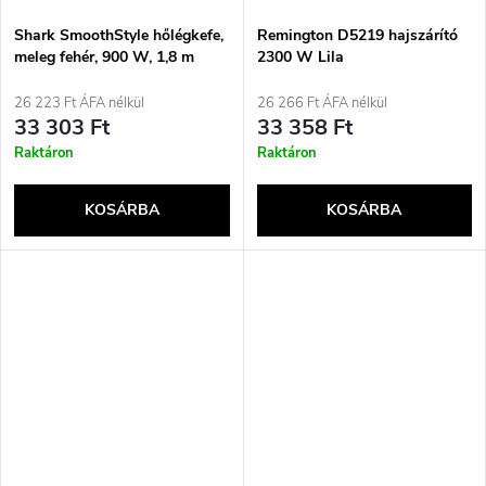
Shark SmoothStyle hőlégkefe,
Remington D5219 hajszárító
meleg fehér, 900 W, 1,8 m
2300 W Lila
26 223 Ft ÁFA nélkül
26 266 Ft ÁFA nélkül
33 303 Ft
33 358 Ft
Raktáron
Raktáron
KOSÁRBA
KOSÁRBA