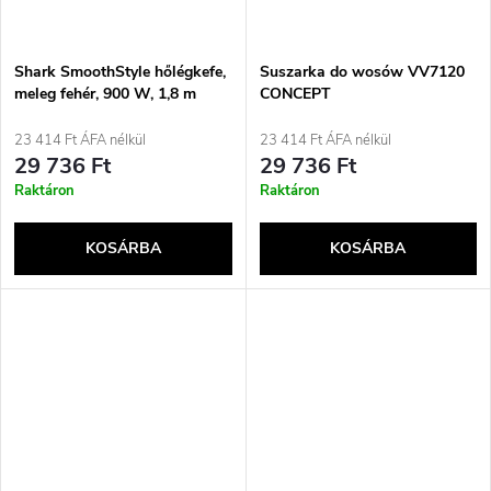
Shark SmoothStyle hőlégkefe,
Suszarka do wosów VV7120
meleg fehér, 900 W, 1,8 m
CONCEPT
23 414 Ft ÁFA nélkül
23 414 Ft ÁFA nélkül
29 736 Ft
29 736 Ft
Raktáron
Raktáron
KOSÁRBA
KOSÁRBA