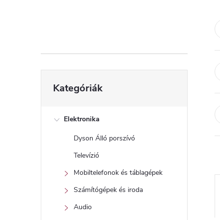
d
a
l
s
Kategóriák
Kategóriák
átugrása
ó
p
Elektronika
Dyson Álló porszívó
a
Televízió
n
Mobiltelefonok és táblagépek
Számítógépek és iroda
e
Audio