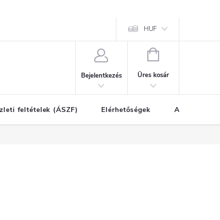
HUF
KOSÁR
Üres kosár
Bejelentkezés
zleti feltételek (ÁSZF)
Elérhetőségek
A vásárlás l