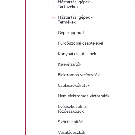
Háztartási gépek -
l
Tartozékok
Háztartási gépek -
i
Termékek
Gépek joghurt
i
Fürdőszobai csaptelepek
Konyhai csaptelepek
t
Kenyérsütők
Elektromos vízforralók
j
Csokiszökőkutak
i
Nem elektromos vízforralók
r
Evőeszközök és
főzőeszközök
Szőrtelenítők
Vasalódeszkák