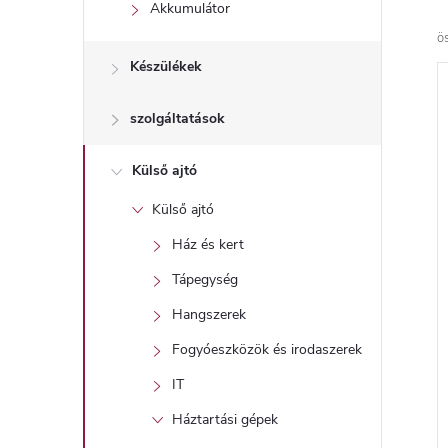
l
Akkumulátor
ö
Készülékek
szolgáltatások
Külső ajtó
Külső ajtó
Ház és kert
Tápegység
Hangszerek
Fogyóeszközök és irodaszerek
IT
Háztartási gépek