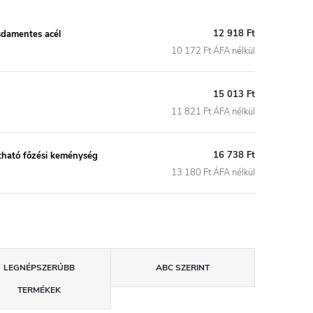
12 918 Ft
sdamentes acél
10 172 Ft ÁFA nélkül
15 013 Ft
11 821 Ft ÁFA nélkül
16 738 Ft
tható főzési keménység
13 180 Ft ÁFA nélkül
LEGNÉPSZERŰBB
ABC SZERINT
TERMÉKEK