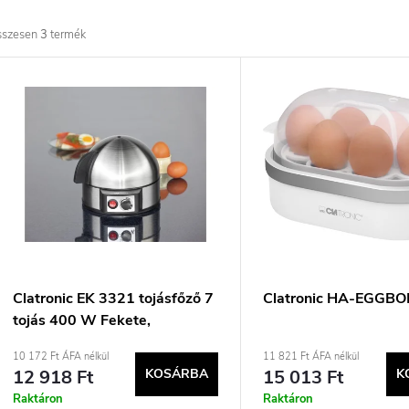
r
sszesen
3
termék
m
T
é
e
k
r
e
m
k
é
r
k
Clatronic EK 3321 tojásfőző 7
Clatronic HA-EGGBO
tojás 400 W Fekete,
e
e
Rozsdamentes acél
10 172 Ft ÁFA nélkül
11 821 Ft ÁFA nélkül
12 918 Ft
KOSÁRBA
15 013 Ft
K
n
k
Raktáron
Raktáron