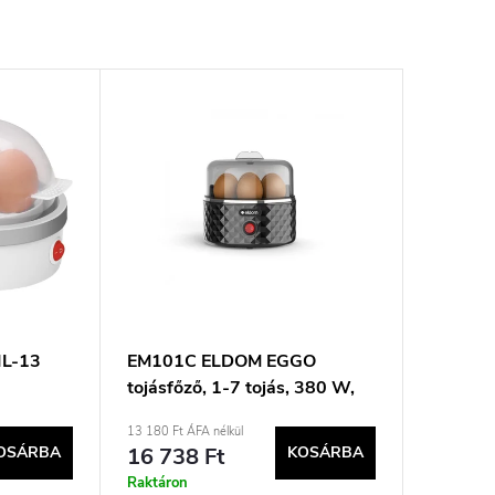
IL-13
EM101C ELDOM EGGO
tojásfőző, 1-7 tojás, 380 W,
állítható főzési keménység
13 180 Ft ÁFA nélkül
OSÁRBA
16 738 Ft
KOSÁRBA
Raktáron