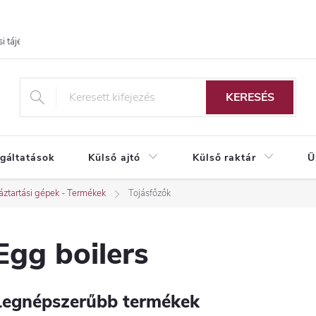
i tájékoztató
KERESÉS
lgáltatások
Külső ajtó
Külső raktár
Ü
ztartási gépek - Termékek
Tojásfőzők
Egg boilers
Legnépszerűbb termékek