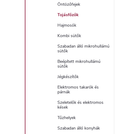
Öntözőfejek
Tojásfőzők
Hajmosók
Kombi sütők
Szabadan álló mikrohullámú
sütők
Beépített mikrohullámú
sütők
Jégkészítők
Elektromos takarók és
párnák
Szeletelők és elektromos
kések
Tűzhelyek
Szabadan álló konyhák