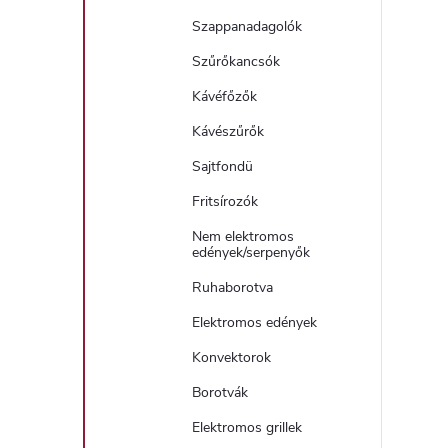
Szappanadagolók
í
Szűrőkancsók
t
Kávéfőzők
Kávészűrők
Sajtfondü
Fritsírozók
Nem elektromos
l
edények/serpenyők
Ruhaborotva
Elektromos edények
Konvektorok
Borotvák
i
Elektromos grillek