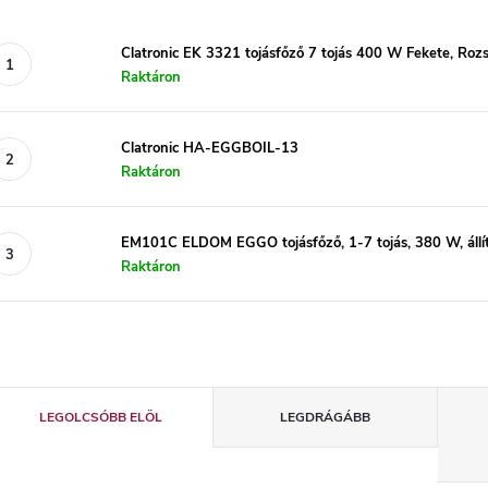
Clatronic EK 3321 tojásfőző 7 tojás 400 W Fekete, Roz
Raktáron
Clatronic HA-EGGBOIL-13
Raktáron
EM101C ELDOM EGGO tojásfőző, 1-7 tojás, 380 W, állí
Raktáron
T
LEGOLCSÓBB ELÖL
LEGDRÁGÁBB
e