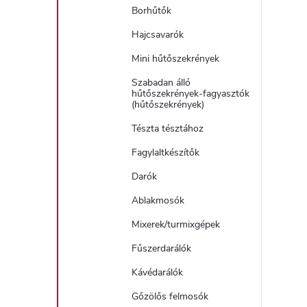
Borhűtők
Hajcsavarók
Mini hűtőszekrények
Szabadan álló
hűtőszekrények-fagyasztók
(hűtőszekrények)
Tészta tésztához
Fagylaltkészítők
Darók
Ablakmosók
Mixerek/turmixgépek
Fűszerdarálók
Kávédarálók
Gőzölős felmosók