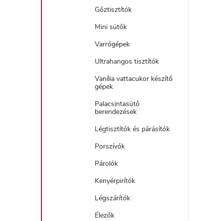
Gőztisztítók
Mini sütők
Varrógépek
Ultrahangos tisztítók
Vanília vattacukor készítő
gépek
Palacsintasütő
berendezések
Légtisztítók és párásítók
Porszívók
Párolók
Kenyérpirítók
Légszárítók
Élezők