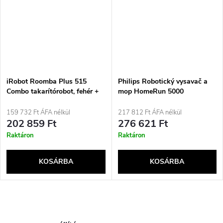
iRobot Roomba Plus 515
Philips Robotický vysavač a
Combo takarítórobot, fehér +
mop HomeRun 5000
AutoWash dokkolóállomás
159 732 Ft ÁFA nélkül
217 812 Ft ÁFA nélkül
202 859 Ft
276 621 Ft
Raktáron
Raktáron
KOSÁRBA
KOSÁRBA
L