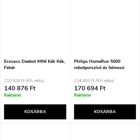
Ecovacs Deebot MINI Kék Kék,
Philips HomeRun 5000
Fehér
robotporszívó és felmosó
110 926 Ft ÁFA nélkül
134 405 Ft ÁFA nélkül
140 876 Ft
170 694 Ft
Raktáron
Raktáron
KOSÁRBA
KOSÁRBA