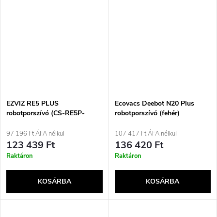
EZVIZ RE5 PLUS
Ecovacs Deebot N20 Plus
robotporszívó (CS-RE5P-
robotporszívó (fehér)
TWT2) fehér
97 196 Ft ÁFA nélkül
107 417 Ft ÁFA nélkül
123 439 Ft
136 420 Ft
Raktáron
Raktáron
KOSÁRBA
KOSÁRBA