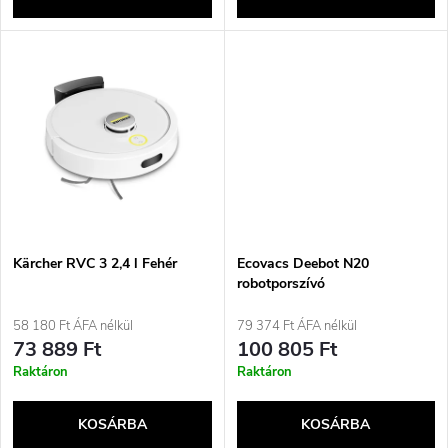
l
n
i
d
s
e
t
z
á
é
j
Kärcher RVC 3 2,4 l Fehér
Ecovacs Deebot N20
s
robotporszívó
a
58 180 Ft ÁFA nélkül
79 374 Ft ÁFA nélkül
e
73 889 Ft
100 805 Ft
Raktáron
Raktáron
KOSÁRBA
KOSÁRBA