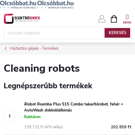
Ugrás
KOSÁR
a
fő
KERESÉS
tartalomhoz
Háztartási gépek - Termékek
Cleaning robots
Legnépszerűbb termékek
iRobot Roomba Plus 515 Combo takarítórobot, fehér +
AutoWash dokkolóállomás
Raktáron
159 732 Ft ÁFA nélkül
202 859 Ft