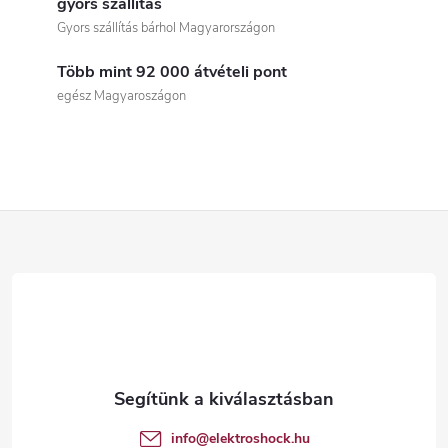
i
gyors szállítás
Gyors szállítás bárhol Magyarországon
s
Több mint 92 000 átvételi pont
t
egész Magyaroszágon
a
i
r
L
á
á
n
b
y
í
l
t
é
info
@
elektroshock.hu