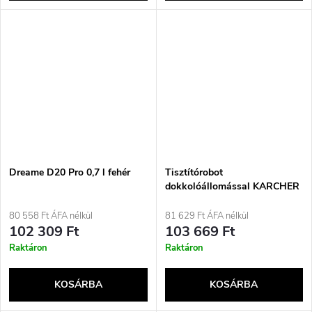
Dreame D20 Pro 0,7 l fehér
Tisztítórobot
dokkolóállomással KARCHER
RVC 3 Comfort fehér padló
80 558 Ft ÁFA nélkül
81 629 Ft ÁFA nélkül
102 309 Ft
103 669 Ft
Raktáron
Raktáron
KOSÁRBA
KOSÁRBA