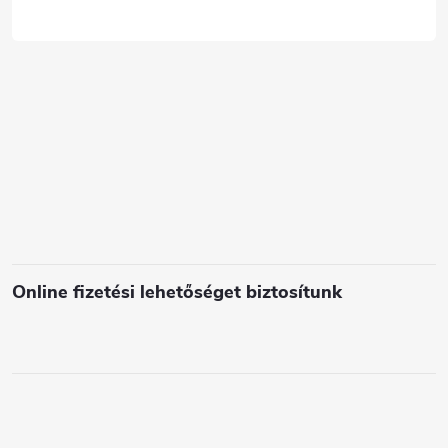
á
c
s
e
l
e
m
e
i
Online fizetési lehetőséget biztosítunk