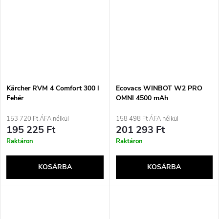
Kärcher RVM 4 Comfort 300 l
Ecovacs WINBOT W2 PRO
Fehér
OMNI 4500 mAh
153 720 Ft ÁFA nélkül
158 498 Ft ÁFA nélkül
195 225 Ft
201 293 Ft
Raktáron
Raktáron
KOSÁRBA
KOSÁRBA