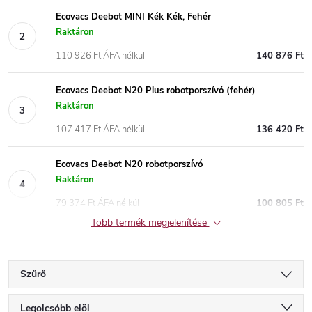
Ecovacs Deebot MINI Kék Kék, Fehér
Raktáron
110 926 Ft ÁFA nélkül
140 876 Ft
Ecovacs Deebot N20 Plus robotporszívó (fehér)
Raktáron
107 417 Ft ÁFA nélkül
136 420 Ft
Ecovacs Deebot N20 robotporszívó
Raktáron
79 374 Ft ÁFA nélkül
100 805 Ft
Több termék megjelenítése
Szűrő
T
Legolcsóbb elöl