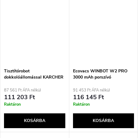
Tisztítórobot
Ecovacs WINBOT W2 PRO
dokkolóállomással KARCHER
3000 mAh porszívó
RVC 3 Comfort Extra
87 561 Ft ÁFA nélkül
91 453 Ft ÁFA nélkül
111 203 Ft
116 145 Ft
Raktáron
Raktáron
KOSÁRBA
KOSÁRBA