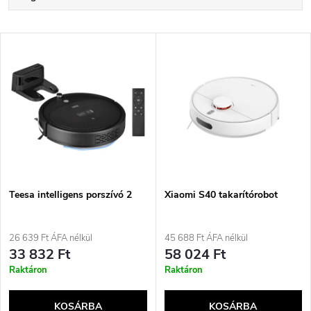
e
Legdrágább
T
Legnépszerűbb termékek
r
e
ABC szerint
m
r
é
m
k
é
e
Teesa intelligens porszívó 2
Xiaomi S40 takarítórobot
k
k
26 639 Ft ÁFA nélkül
45 688 Ft ÁFA nélkül
e
33 832 Ft
58 024 Ft
r
Raktáron
Raktáron
k
e
KOSÁRBA
KOSÁRBA