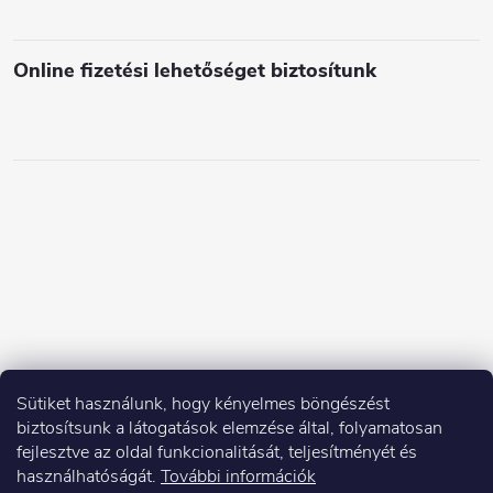
e
i
Online fizetési lehetőséget biztosítunk
Sütiket használunk, hogy kényelmes böngészést
biztosítsunk a látogatások elemzése által, folyamatosan
fejlesztve az oldal funkcionalitását, teljesítményét és
használhatóságát.
További információk