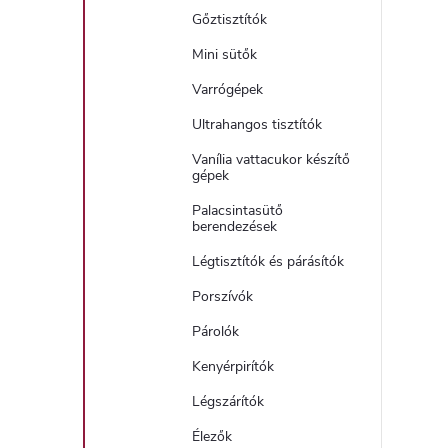
Gőztisztítók
Mini sütők
Varrógépek
Ultrahangos tisztítók
Vanília vattacukor készítő
gépek
Palacsintasütő
berendezések
Légtisztítók és párásítók
Porszívók
Párolók
Kenyérpirítók
Légszárítók
Élezők