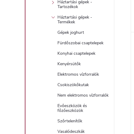
Háztartási gépek -
Tartozékok
Háztartási gépek -
Termékek
l
Gépek joghurt
Fürdőszobai csaptelepek
i
Konyhai csaptelepek
Kenyérsütők
Elektromos vízforralók
Csokiszökőkutak
Nem elektromos vízforralók
Evőeszközök és
j
főzőeszközök
Szőrtelenítők
Vasalódeszkák