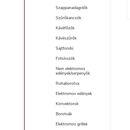
Szappanadagolók
Szűrőkancsók
Kávéfőzők
Kávészűrők
Sajtfondü
i
Fritsírozók
Nem elektromos
t
edények/serpenyők
Ruhaborotva
Elektromos edények
i
Konvektorok
r
Borotvák
Elektromos grillek