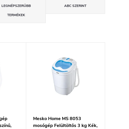
LEGNÉPSZERŰBB
ABC SZERINT
TERMÉKEK
gép
Mesko Home MS 8053
színű,
mosógép Felültöltős 3 kg Kék,