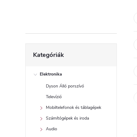
d
a
l
s
Kategóriák
Kategóriák
átugrása
ó
p
Elektronika
Dyson Álló porszívó
a
Televízió
n
Mobiltelefonok és táblagépek
Számítógépek és iroda
e
Audio