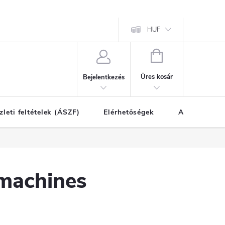
HUF
KOSÁR
Üres kosár
Bejelentkezés
zleti feltételek (ÁSZF)
Elérhetőségek
A vásárlás l
machines