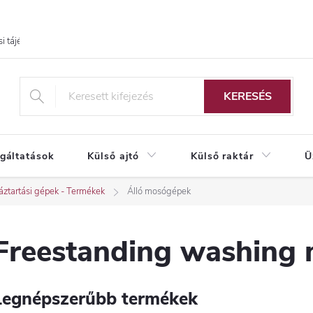
i tájékoztató
KERESÉS
lgáltatások
Külső ajtó
Külső raktár
Ü
ztartási gépek - Termékek
Álló mosógépek
Freestanding washing 
Legnépszerűbb termékek