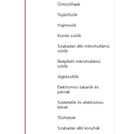
Öntözőfejek
Tojásfőzők
í
Hajmosók
Kombi sütők
t
Szabadan álló mikrohullámú
sütők
Beépített mikrohullámú
sütők
Jégkészítők
l
Elektromos takarók és
párnák
Szeletelők és elektromos
kések
Tűzhelyek
Szabadan álló konyhák