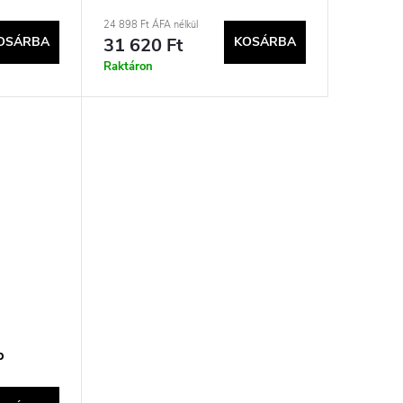
Fehér
24 898 Ft ÁFA nélkül
OSÁRBA
31 620 Ft
KOSÁRBA
Raktáron
p