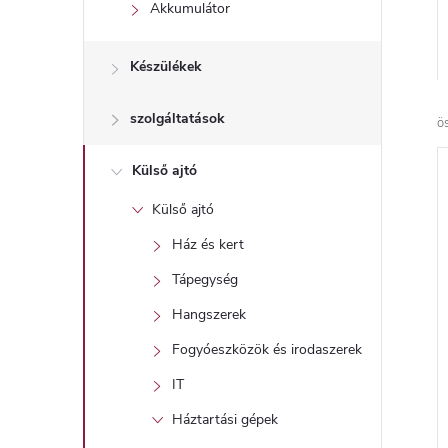
l
Akkumulátor
Készülékek
szolgáltatások
ö
Külső ajtó
Külső ajtó
Ház és kert
Tápegység
Hangszerek
Fogyóeszközök és irodaszerek
IT
Háztartási gépek