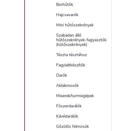
i
Borhűtők
Hajcsavarók
Mini hűtőszekrények
Szabadan álló
hűtőszekrények-fagyasztók
(hűtőszekrények)
Tészta tésztához
Fagylaltkészítők
Darók
Ablakmosók
Mixerek/turmixgépek
Fűszerdarálók
Kávédarálók
Gőzölős felmosók