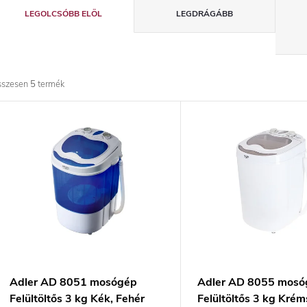
T
LEGOLCSÓBB ELÖL
LEGDRÁGÁBB
e
r
sszesen
5
termék
m
T
é
e
k
r
e
m
k
é
r
k
Adler AD 8051 mosógép
Adler AD 8055 mosó
Felültöltős 3 kg Kék, Fehér
Felültöltős 3 kg Krém