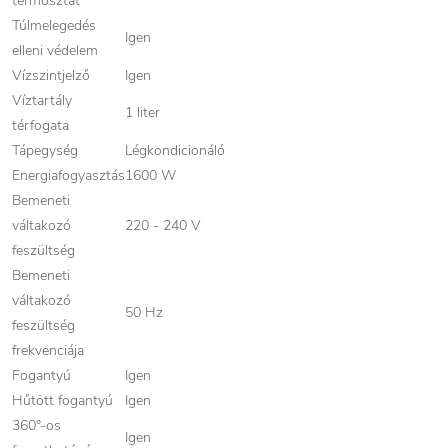
termosztát
Túlmelegedés
Igen
elleni védelem
Vízszintjelző
Igen
Víztartály
1 liter
térfogata
Tápegység
Légkondicionáló
Energiafogyasztás
1600 W
Bemeneti
váltakozó
220 - 240 V
feszültség
Bemeneti
váltakozó
50 Hz
feszültség
frekvenciája
Fogantyú
Igen
Hűtött fogantyú
Igen
360°-os
Igen