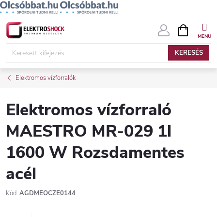
Ugrás
KOSÁR
a
fő
KERESÉS
tartalomhoz
Elektromos vízforralók
Elektromos vízforraló
MAESTRO MR-029 1l
1600 W Rozsdamentes
acél
Kód:
AGDMEOCZE0144