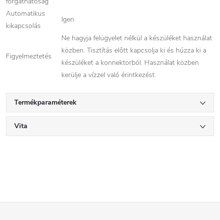
forgathatóság
Automatikus
Igen
kikapcsolás
Ne hagyja felügyelet nélkül a készüléket használat
közben. Tisztítás előtt kapcsolja ki és húzza ki a
Figyelmeztetés
készüléket a konnektorból. Használat közben
kerülje a vízzel való érintkezést.
Termékparaméterek
Vita
L