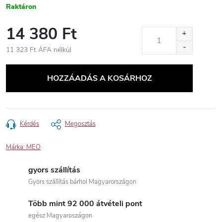
Raktáron
14 380 Ft
11 323 Ft ÁFA nélkül
Egységár:
HOZZÁADÁS A KOSÁRHOZ
Kérdés
Megosztás
Márka:
MEO
gyors szállítás
Gyors szállítás bárhol Magyarországon
Több mint 92 000 átvételi pont
egész Magyaroszágon