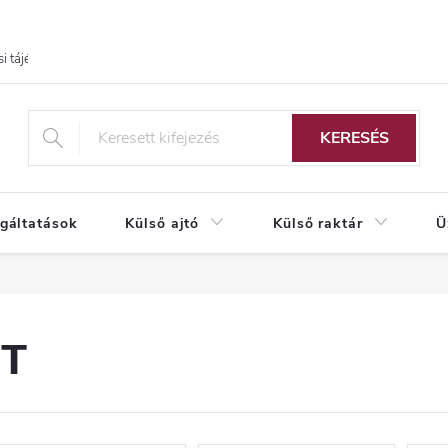
i tájékoztató
KERESÉS
lgáltatások
Külső ajtó
Külső raktár
Ü
IT