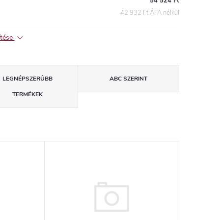
54 524 Ft
42 932 Ft ÁFA nélkül
ítése
LEGNÉPSZERŰBB
ABC SZERINT
TERMÉKEK