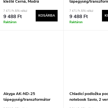
kleště Černá, Modrá
tápegység/transzfor
Beltéri 65 W Fekete
7 471 Ft ÁFA nélkül
7 471 Ft ÁFA nélkül
9 488 Ft
KOSÁRBA
9 488 Ft
K
Raktáron
Raktáron
Akyga AK-ND-25
Chladicí podložka po
tápegység/transzformátor
notebook Savio, 2 vent
Beltéri 65 W Fekete
COS-02