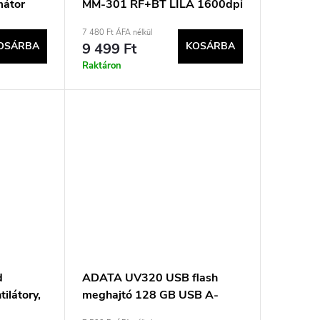
mátor
MM-301 RF+BT LILA 1600dpi
6P
7 480 Ft ÁFA nélkül
OSÁRBA
9 499 Ft
KOSÁRBA
Raktáron
d
ADATA UV320 USB flash
ilátory,
meghajtó 128 GB USB A-
típusú 3.2 Gen 1 (3.1 Gen 1)