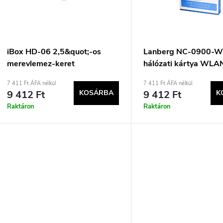
e
m
k
é
r
k
iBox HD-06 2,5&quot;-os
Lanberg NC-0900-W
merevlemez-keret
hálózati kártya WLA
e
e
Mbit/s
7 411 Ft ÁFA nélkül
7 411 Ft ÁFA nélkül
9 412 Ft
KOSÁRBA
9 412 Ft
K
n
k
Raktáron
Raktáron
d
e
z
s
é
t