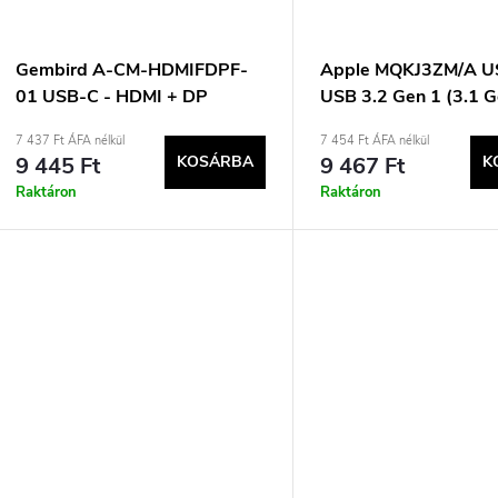
s
á
e
Gembird A-CM-HDMIFDPF-
Apple MQKJ3ZM/A U
01 USB-C - HDMI + DP
USB 3.2 Gen 1 (3.1 G
a
adapter, 4K 60Hz, fekete
m USB C
7 437 Ft ÁFA nélkül
7 454 Ft ÁFA nélkül
9 445 Ft
KOSÁRBA
9 467 Ft
K
Raktáron
Raktáron