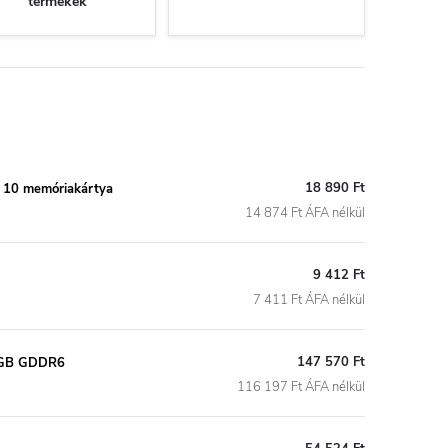
termékek
18 890 Ft
 10 memóriakártya
14 874 Ft ÁFA nélkül
9 412 Ft
7 411 Ft ÁFA nélkül
147 570 Ft
8 GB GDDR6
116 197 Ft ÁFA nélkül