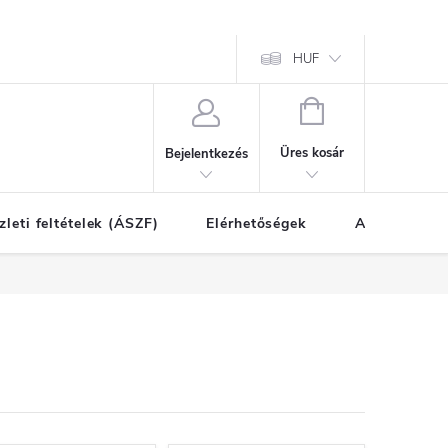
HUF
KOSÁR
Üres kosár
Bejelentkezés
zleti feltételek (ÁSZF)
Elérhetőségek
A vásárlás l