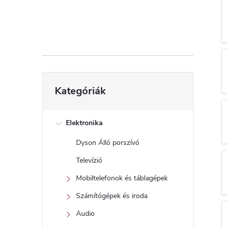
d
a
l
s
Kategóriák
Kategóriák
átugrása
ó
p
Elektronika
Dyson Álló porszívó
a
Televízió
n
Mobiltelefonok és táblagépek
Számítógépek és iroda
e
Audio