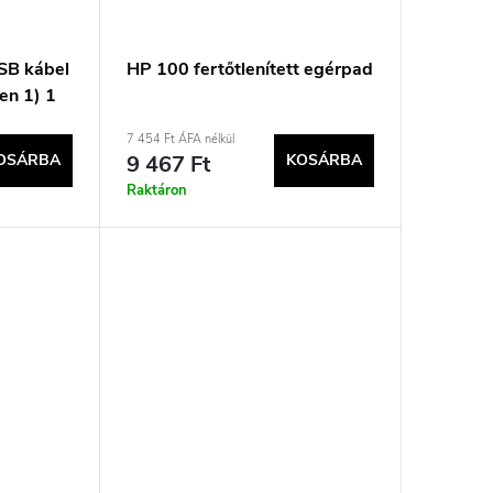
SB kábel
HP 100 fertőtlenített egérpad
en 1) 1
7 454 Ft ÁFA nélkül
OSÁRBA
9 467 Ft
KOSÁRBA
Raktáron