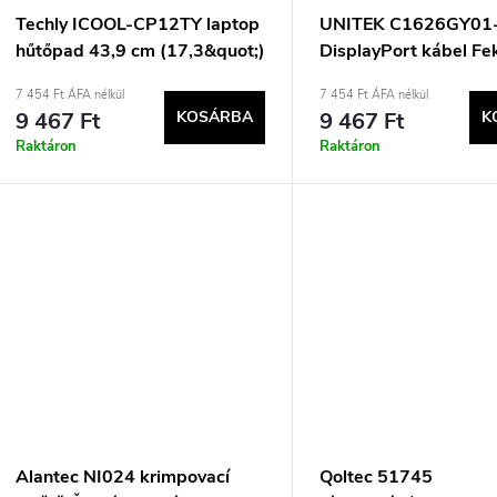
Techly ICOOL-CP12TY laptop
UNITEK C1626GY01
hűtőpad 43,9 cm (17,3&quot;)
DisplayPort kábel Fe
1400 rpm Fekete
Szürke
7 454 Ft ÁFA nélkül
7 454 Ft ÁFA nélkül
9 467 Ft
KOSÁRBA
9 467 Ft
K
Raktáron
Raktáron
Alantec NI024 krimpovací
Qoltec 51745