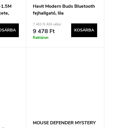
-1.5M
Havit Modern Buds Bluetooth
kete,
fejhallgató, lila
7 463 Ft ÁFA nélkül
OSÁRBA
9 478 Ft
KOSÁRBA
Raktáron
MOUSE DEFENDER MYSTERY