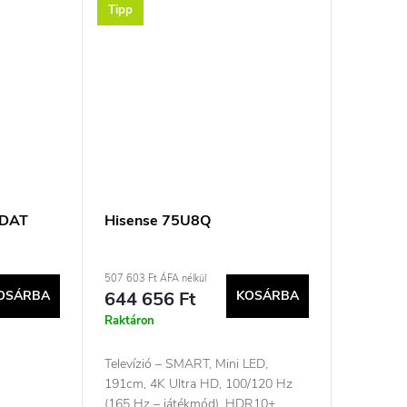
Tipp
5DAT
Hisense 75U8Q
507 603 Ft ÁFA nélkül
OSÁRBA
644 656 Ft
KOSÁRBA
Raktáron
Televízió – SMART, Mini LED,
191cm, 4K Ultra HD, 100/120 Hz
(165 Hz – játékmód), HDR10+,