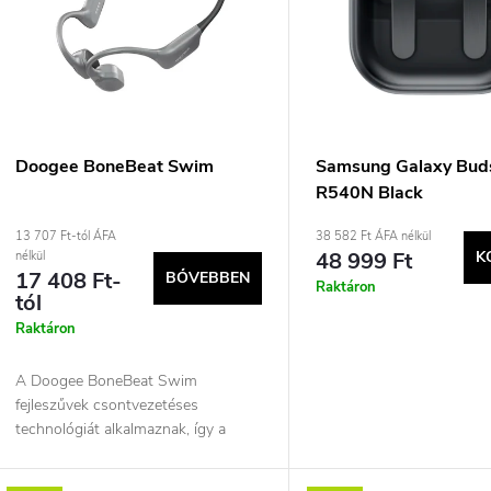
k
r
e
m
k
é
r
k
Doogee BoneBeat Swim
Samsung Galaxy Bud
R540N Black
e
e
13 707 Ft-tól ÁFA
38 582 Ft ÁFA nélkül
48 999 Ft
K
nélkül
n
k
17 408 Ft-
BŐVEBBEN
Raktáron
tól
d
Raktáron
e
A Doogee BoneBeat Swim
fejleszűvek csontvezetéses
z
technológiát alkalmaznak, így a
s
hallásjárat szabad marad. A
fejcsatlakozós könnyű konstrukció