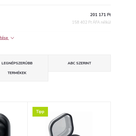
201 171 Ft
158 402 Ft ÁFA nélkül
ítése
LEGNÉPSZERŰBB
ABC SZERINT
TERMÉKEK
Tipp