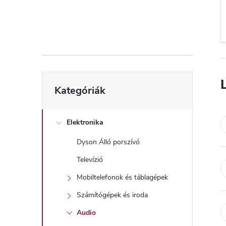
d
a
l
s
Kategóriák
Kategóriák
átugrása
ó
p
Elektronika
Dyson Álló porszívó
a
Televízió
n
Mobiltelefonok és táblagépek
Számítógépek és iroda
e
Audio