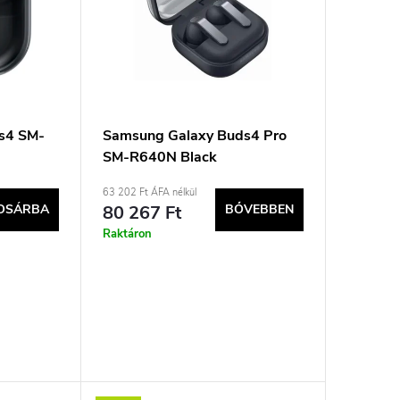
s4 SM-
Samsung Galaxy Buds4 Pro
SM-R640N Black
63 202 Ft ÁFA nélkül
OSÁRBA
80 267 Ft
BŐVEBBEN
Raktáron