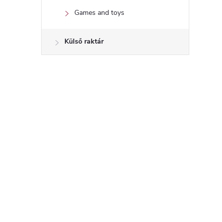
Games and toys
í
Külső raktár
t
l
i