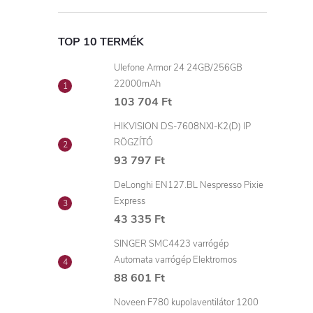
TOP 10 TERMÉK
Ulefone Armor 24 24GB/256GB
22000mAh
103 704 Ft
HIKVISION DS-7608NXI-K2(D) IP
RÖGZÍTŐ
93 797 Ft
DeLonghi EN127.BL Nespresso Pixie
Express
43 335 Ft
SINGER SMC4423 varrógép
Automata varrógép Elektromos
88 601 Ft
Noveen F780 kupolaventilátor 1200