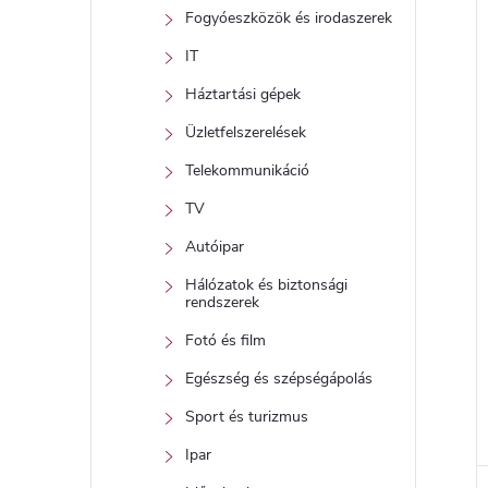
Fogyóeszközök és irodaszerek
IT
Háztartási gépek
Üzletfelszerelések
Telekommunikáció
TV
Autóipar
Hálózatok és biztonsági
rendszerek
l
Fotó és film
i
Egészség és szépségápolás
Sport és turizmus
Ipar