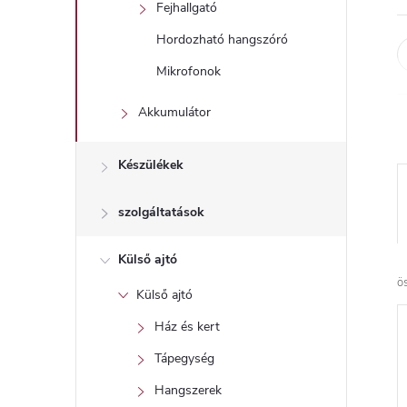
l
Fejhallgató
Hordozható hangszóró
Mikrofonok
Akkumulátor
Készülékek
szolgáltatások
Külső ajtó
ö
Külső ajtó
Ház és kert
Tápegység
Hangszerek