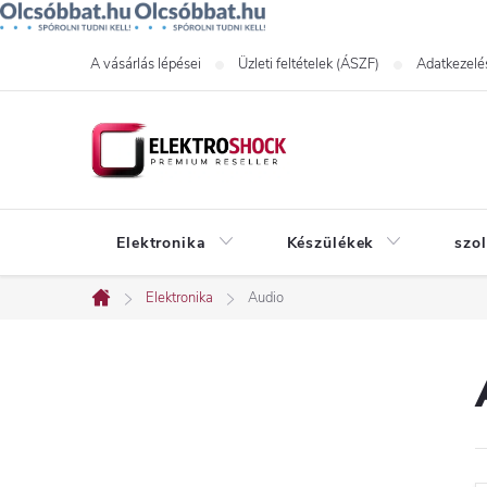
Ugrás
A vásárlás lépései
Üzleti feltételek (ÁSZF)
Adatkezelés
a
fő
tartalomhoz
Elektronika
Készülékek
szo
Elektronika
Audio
Kezdőlap
O
l