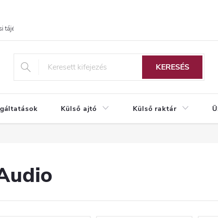
i tájékoztató
KERESÉS
lgáltatások
Külső ajtó
Külső raktár
Ü
Audio