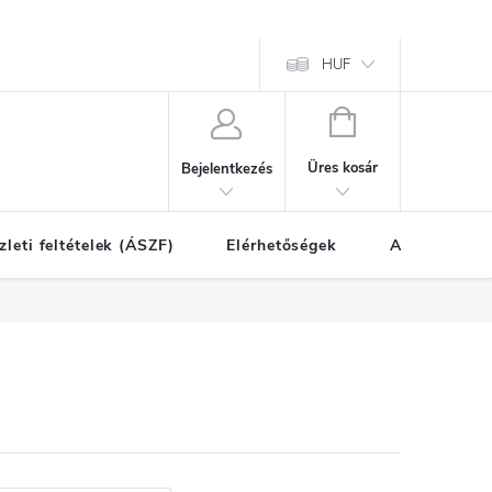
HUF
KOSÁR
Üres kosár
Bejelentkezés
zleti feltételek (ÁSZF)
Elérhetőségek
A vásárlás l