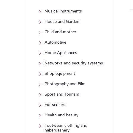
Musical instruments
House and Garden
Child and mother
i
Automotive
Home Appliances
Networks and security systems
t
Shop equipment
Photography and Film
i
Sport and Tourism
r
For seniors
Health and beauty
Footwear, clothing and
haberdashery