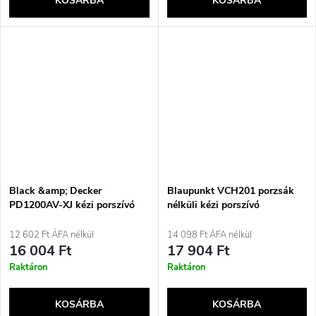
KOSÁRBA
KOSÁRBA
Black &amp; Decker
Blaupunkt VCH201 porzsák
PD1200AV-XJ kézi porszívó
nélküli kézi porszívó
Szürke, Narancssárga Porzsák
nélküli
12 602 Ft ÁFA nélkül
14 098 Ft ÁFA nélkül
16 004 Ft
17 904 Ft
Raktáron
Raktáron
KOSÁRBA
KOSÁRBA