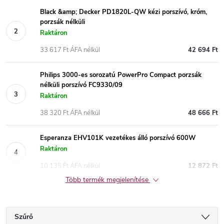
Black &amp; Decker PD1820L-QW kézi porszívó, króm,
porzsák nélküli
Raktáron
33 617 Ft ÁFA nélkül
42 694 Ft
Philips 3000-es sorozatú PowerPro Compact porzsák
nélküli porszívó FC9330/09
Raktáron
38 320 Ft ÁFA nélkül
48 666 Ft
Esperanza EHV101K vezetékes álló porszívó 600W
Raktáron
10 135 Ft ÁFA nélkül
12 872 Ft
Több termék megjelenítése
Szűrő