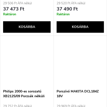
29 506 Ft ÁFA nélkül
29 520 Ft ÁFA nélkül
37 473 Ft
37 490 Ft
Raktáron
Raktáron
KOSÁRBA
KOSÁRBA
Philips 2000-es sorozatú
Porszívó MAKITA DCL184Z
XB2125/09 Porzsák nélküli
18V
porszívó
29 752 Ft ÁFA nélkül
29 969 Ft ÁFA nélkül