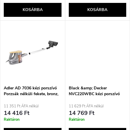
k
e
KOSÁRBA
KOSÁRBA
l
n
i
d
s
e
t
z
á
é
j
Adler AD 7036 kézi porszívó
Black &amp; Decker
s
Porzsák nélküli fekete, bronz,
NVC220WBC kézi porszívó
szürke, narancssárga, átlátszó
Kék, Króm Porzsák nélküli
a
11 351 Ft ÁFA nélkül
11 629 Ft ÁFA nélkül
e
14 416 Ft
14 769 Ft
Raktáron
Raktáron