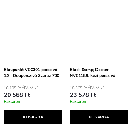
Blaupunkt VCC301 porszívó
Black &amp; Decker
1,2 l Dobporszívó Száraz 700
NVC115JL kézi porszívó
W Porzsák nélküli
Szürke, Fehér Porzsák nélküli
16 195 Ft ÁFA nélkül
18 565 Ft ÁFA nélkül
20 568 Ft
23 578 Ft
Raktáron
Raktáron
KOSÁRBA
KOSÁRBA