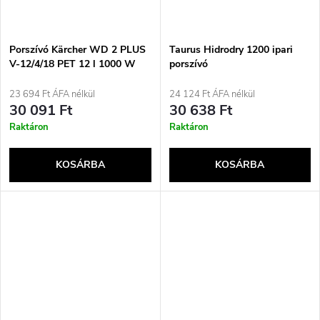
Porszívó Kärcher WD 2 PLUS
Taurus Hidrodry 1200 ipari
V-12/4/18 PET 12 l 1000 W
porszívó
(1.628-017.0) Fekete, Sárga
23 694 Ft ÁFA nélkül
24 124 Ft ÁFA nélkül
30 091 Ft
30 638 Ft
Raktáron
Raktáron
KOSÁRBA
KOSÁRBA