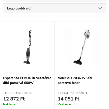
T
Legolcsóbb elöl
e
Legdrágább
T
Legnépszerűbb termékek
r
e
ABC szerint
m
r
é
m
k
é
e
Esperanza EHV101K vezetékes
Adler AD 7036 WKézi
álló porszívó 600W
porszívó fehér
k
k
10 135 Ft ÁFA nélkül
11 064 Ft ÁFA nélkül
e
12 872 Ft
14 051 Ft
r
Raktáron
Raktáron