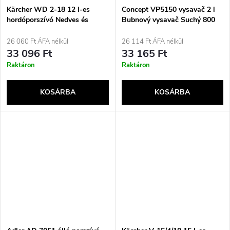
Kärcher WD 2-18 12 l-es
Concept VP5150 vysavač 2 l
hordóporszívó Nedves és
Bubnový vysavač Suchý 800
száraz 225 W Porzsák nélküli
W Bezsáčkové
26 060 Ft ÁFA nélkül
26 114 Ft ÁFA nélkül
33 096 Ft
33 165 Ft
Raktáron
Raktáron
KOSÁRBA
KOSÁRBA