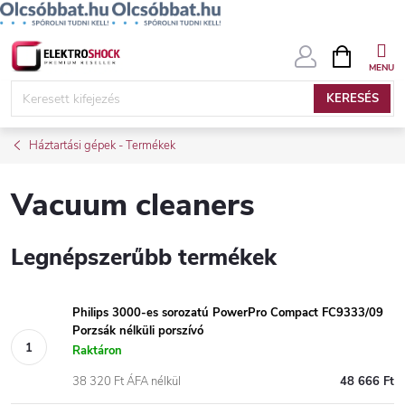
Ugrás
KOSÁR
a
fő
KERESÉS
tartalomhoz
Háztartási gépek - Termékek
Vacuum cleaners
Legnépszerűbb termékek
Philips 3000-es sorozatú PowerPro Compact FC9333/09
Porzsák nélküli porszívó
Raktáron
38 320 Ft ÁFA nélkül
48 666 Ft