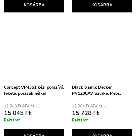
KOSÁRBA
KOSÁRBA
Concept VP4351 kézi porszívó,
Black &amp; Decker
fekete, porzsák nélküli
PV1200AV Szürke, Piros,
Átlátszó
11 846 Ft ÁFA nélkül
12 384 Ft ÁFA nélkül
15 045 Ft
15 728 Ft
Raktáron
Raktáron