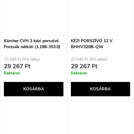
Kärcher CVH 3 kézi porszívó
KÉZI PORSZÍVÓ 12 V
Porzsák nélküli (1.198-353.0)
BHHV320B-QW
Fekete, Fehér
BLACK+DECKER
23 045 Ft ÁFA nélkül
23 045 Ft ÁFA nélkül
29 267 Ft
29 267 Ft
Raktáron
Raktáron
KOSÁRBA
KOSÁRBA