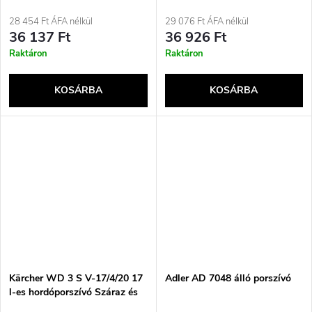
száraz 600 W-os porzsákos
28 454 Ft ÁFA nélkül
29 076 Ft ÁFA nélkül
36 137 Ft
36 926 Ft
Raktáron
Raktáron
KOSÁRBA
KOSÁRBA
Kärcher WD 3 S V-17/4/20 17
Adler AD 7048 álló porszívó
l-es hordóporszívó Száraz és
nedves 1000 W Porzsákos