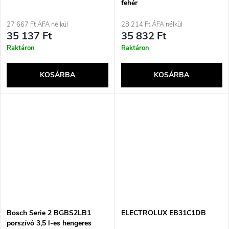
fehér
27 667 Ft ÁFA nélkül
28 214 Ft ÁFA nélkül
35 137 Ft
35 832 Ft
Raktáron
Raktáron
KOSÁRBA
KOSÁRBA
Bosch Serie 2 BGBS2LB1
ELECTROLUX EB31C1DB
porszívó 3,5 l-es hengeres