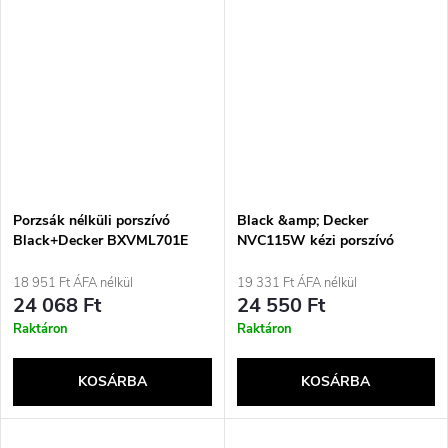
Porzsák nélküli porszívó
Black &amp; Decker
Black+Decker BXVML701E
NVC115W kézi porszívó
Szürke, Lila Porzsák nélküli
18 951 Ft ÁFA nélkül
19 331 Ft ÁFA nélkül
24 068 Ft
24 550 Ft
Raktáron
Raktáron
KOSÁRBA
KOSÁRBA