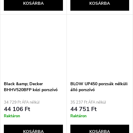
KOSÁRBA
KOSÁRBA
Black &amp; Decker
BLOW UP450 porzsák nélküli
BHHV520BFP kézi porszívó
álló porszívó
Fekete, Lila Porzsák nélküli
34 729 Ft ÁFA nélkül
35 237 Ft ÁFA nélkül
44 106 Ft
44 751 Ft
Raktáron
Raktáron
KOSÁRBA
KOSÁRBA