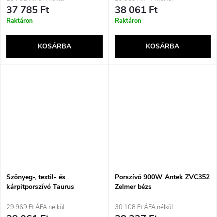
37 785 Ft
38 061 Ft
Raktáron
Raktáron
KOSÁRBA
KOSÁRBA
Szőnyeg-, textil- és
Porszívó 900W Antek ZVC352
kárpitporszívó Taurus
Zelmer bézs
SPCL602
29 969 Ft ÁFA nélkül
30 108 Ft ÁFA nélkül