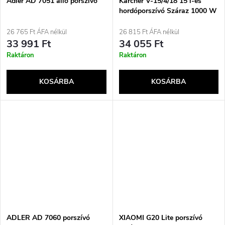
Adler AD 7051 álló porszívó
Kärcher V-15/4/18 15 l-es
hordóporszívó Száraz 1000 W
Porzsákos
26 765 Ft ÁFA nélkül
26 815 Ft ÁFA nélkül
33 991 Ft
34 055 Ft
Raktáron
Raktáron
KOSÁRBA
KOSÁRBA
ADLER AD 7060 porszívó
XIAOMI G20 Lite porszívó