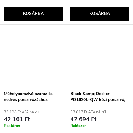
KOSÁRBA
KOSÁRBA
Műhelyporszívó száraz és
Black &amp; Decker
nedves porszívózáshoz
PD1820L-QW kézi porszívó,
Kärcher WD 3 P V-19/4/20
króm, porzsák nélküli
33 198 Ft ÁFA nélkül
33 617 Ft ÁFA nélkül
42 161 Ft
42 694 Ft
Raktáron
Raktáron