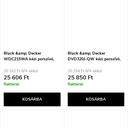
Black &amp; Decker
Black &amp; Decker
WDC215WA kézi porszívó,
DVD320J-QW kézi porszívó,
kék, titán, porzsák nélküli
fekete, porzsák nélküli
20 162 Ft ÁFA nélkül
20 354 Ft ÁFA nélkül
25 606 Ft
25 850 Ft
Raktáron
Raktáron
KOSÁRBA
KOSÁRBA