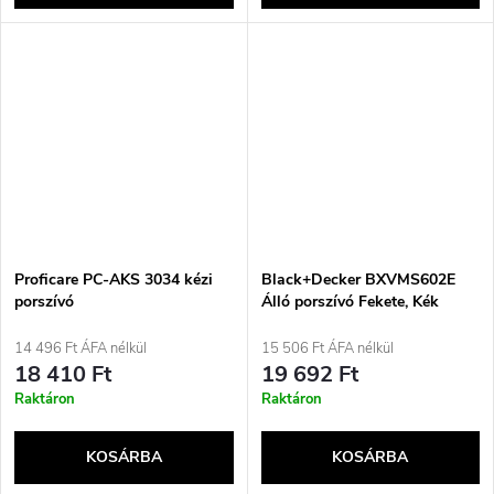
Proficare PC-AKS 3034 kézi
Black+Decker BXVMS602E
porszívó
Álló porszívó Fekete, Kék
14 496 Ft ÁFA nélkül
15 506 Ft ÁFA nélkül
18 410 Ft
19 692 Ft
Raktáron
Raktáron
KOSÁRBA
KOSÁRBA