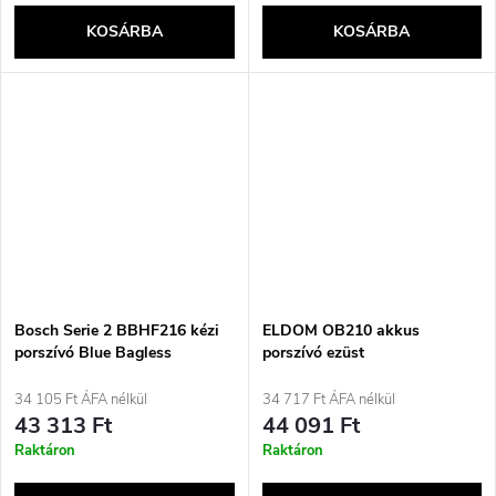
KOSÁRBA
KOSÁRBA
Bosch Serie 2 BBHF216 kézi
ELDOM OB210 akkus
porszívó Blue Bagless
porszívó ezüst
34 105 Ft ÁFA nélkül
34 717 Ft ÁFA nélkül
43 313 Ft
44 091 Ft
Raktáron
Raktáron