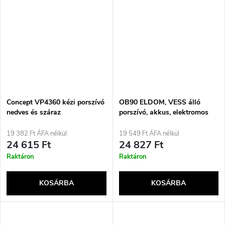
Concept VP4360 kézi porszívó
OB90 ELDOM, VESS álló
nedves és száraz
porszívó, akkus, elektromos
porszívózáshoz
kefés
19 382 Ft ÁFA nélkül
19 549 Ft ÁFA nélkül
24 615 Ft
24 827 Ft
Raktáron
Raktáron
KOSÁRBA
KOSÁRBA