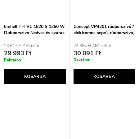
Einhell TH-VC 1820 S 1250 W
Concept VP4201 rúdporszívó /
Dobporszívó Nedves és száraz
elektromos seprű, rúdporszívó,
porzsákos 20 l
2 az 1-ben, AC, nedves és
száraz, porzsák nélküli, 0,6 l,
23 617 Ft ÁFA nélkül
23 694 Ft ÁFA nélkül
90 W, fekete, ezüst
29 993 Ft
30 091 Ft
Raktáron
Raktáron
KOSÁRBA
KOSÁRBA