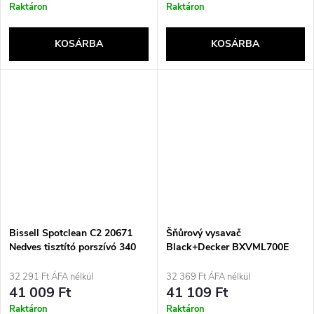
Raktáron
Raktáron
KOSÁRBA
KOSÁRBA
Bissell Spotclean C2 20671
Šňůrový vysavač
Nedves tisztító porszívó 340
Black+Decker BXVML700E
W Szürke, Zöld
32 291 Ft ÁFA nélkül
32 369 Ft ÁFA nélkül
41 009 Ft
41 109 Ft
Raktáron
Raktáron