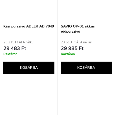
Kézi porszívó ADLER AD 7049
SAVIO OP-01 akkus
rúdporszívó
23 215 Ft ÁFA nélkül
23 610 Ft ÁFA nélkül
29 483 Ft
29 985 Ft
Raktáron
Raktáron
KOSÁRBA
KOSÁRBA