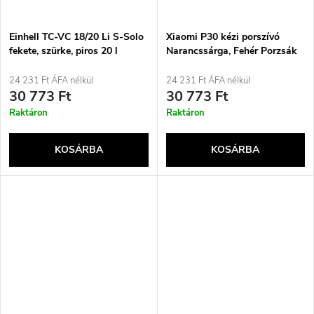
Einhell TC-VC 18/20 Li S-Solo
Xiaomi P30 kézi porszívó
fekete, szürke, piros 20 l
Narancssárga, Fehér Porzsák
nélküli
24 231 Ft ÁFA nélkül
24 231 Ft ÁFA nélkül
30 773 Ft
30 773 Ft
Raktáron
Raktáron
KOSÁRBA
KOSÁRBA