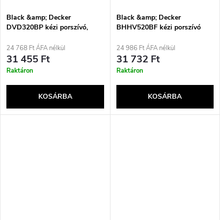
Black &amp; Decker
Black &amp; Decker
DVD320BP kézi porszívó,
BHHV520BF kézi porszívó
fekete, porzsák nélküli
Fekete, Kék, Ezüst Porzsák
nélküli
24 768 Ft ÁFA nélkül
24 986 Ft ÁFA nélkül
31 455 Ft
31 732 Ft
Raktáron
Raktáron
KOSÁRBA
KOSÁRBA