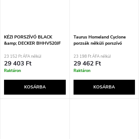
KÉZI PORSZÍVÓ BLACK
Taurus Homeland Cyclone
&amp; DECKER BHHV520JF
porzsák nélküli porszívó
23 152 Ft ÁFA nélkül
23 198 Ft ÁFA nélkül
29 403 Ft
29 462 Ft
Raktáron
Raktáron
KOSÁRBA
KOSÁRBA