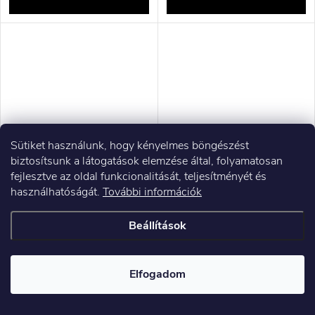
Sütiket használunk, hogy kényelmes böngészést
biztosítsunk a látogatások elemzése által, folyamatosan
fejlesztve az oldal funkcionalitását, teljesítményét és
Bosch Serie 4 BGB38RD2
ELDOM OB200 Foldon kézi
használhatóságát.
További információk
porszívó 4 l Hengeres Száraz
porszívó Arany, Fekete, Fehér
600 W Porzsákos
Porzsák nélküli
Beállítások
36 331 Ft ÁFA nélkül
36 468 Ft ÁFA nélkül
46 140 Ft
46 314 Ft
Raktáron
Raktáron
Elfogadom
KOSÁRBA
KOSÁRBA