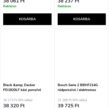
38 061 Ft
38 237 Ft
Raktáron
Raktáron
KOSÁRBA
KOSÁRBA
Black &amp; Decker
Bosch Serie 2 BBHF214G
PD1820LF kézi porszívó
rúdporszívó / elektromos
Fekete, Króm Porzsák nélküli
seprű, porzsák nélküli, szürke
30 173 Ft ÁFA nélkül
31 280 Ft ÁFA nélkül
38 320 Ft
39 725 Ft