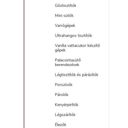
Gőztisztítók
Mini sütők
Varrógépek
Ultrahangos tisztítók
Vanília vattacukor készítő
gépek
Palacsintasütő
berendezések
Légtisztítók és párásítók
Porszívók
Párolók
Kenyérpirítók
Légszárítók
Élezők