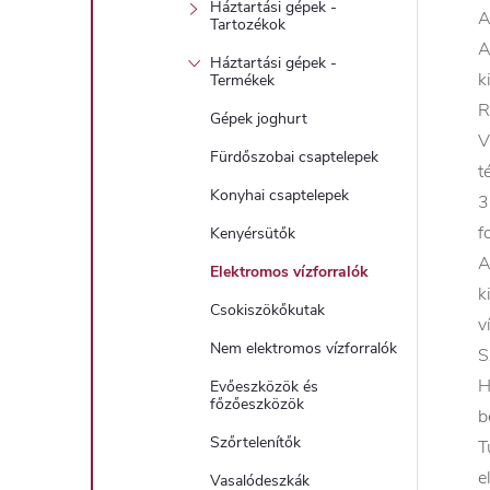
Háztartási gépek -
A
Tartozékok
A
Háztartási gépek -
k
Termékek
R
Gépek joghurt
V
Fürdőszobai csaptelepek
t
Konyhai csaptelepek
3
f
Kenyérsütők
A
Elektromos vízforralók
k
Csokiszökőkutak
v
Nem elektromos vízforralók
S
H
Evőeszközök és
főzőeszközök
b
Szőrtelenítők
T
e
Vasalódeszkák