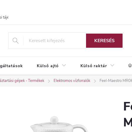
i tájékoztató
KERESÉS
lgáltatások
Külső ajtó
Külső raktár
Ü
ztartási gépek - Termékek
Elektromos vízforralók
Feel-Maestro MR067
F
M