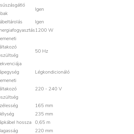
súszásgátló
Igen
ábak
ábeltárolás
Igen
nergiafogyasztás
1200 W
emeneti
áltakozó
50 Hz
eszültség
rekvenciája
ápegység
Légkondicionáló
emeneti
áltakozó
220 - 240 V
eszültség
zélesség
165 mm
élység
235 mm
ápkábel hossza
0,65 m
agasság
220 mm