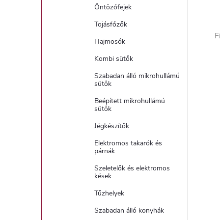
Öntözőfejek
Tojásfőzők
F
Hajmosók
Kombi sütők
Szabadan álló mikrohullámú
sütők
Beépített mikrohullámú
sütők
Jégkészítők
Elektromos takarók és
párnák
Szeletelők és elektromos
kések
Tűzhelyek
Szabadan álló konyhák