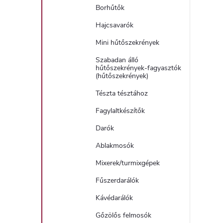
Borhűtők
Hajcsavarók
Mini hűtőszekrények
Szabadan álló
hűtőszekrények-fagyasztók
(hűtőszekrények)
Tészta tésztához
Fagylaltkészítők
Darók
Ablakmosók
Mixerek/turmixgépek
Fűszerdarálók
Kávédarálók
Gőzölős felmosók