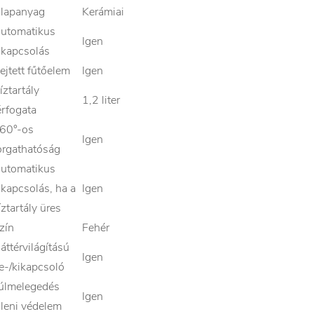
lapanyag
Kerámiai
utomatikus
Igen
ikapcsolás
ejtett fűtőelem
Igen
íztartály
1,2 liter
érfogata
60°-os
Igen
orgathatóság
utomatikus
ikapcsolás, ha a
Igen
íztartály üres
zín
Fehér
áttérvilágítású
Igen
e-/kikapcsoló
úlmelegedés
Igen
lleni védelem