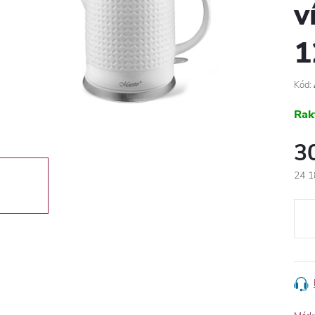
v
1
Kód:
Rak
3
24 1
Egys