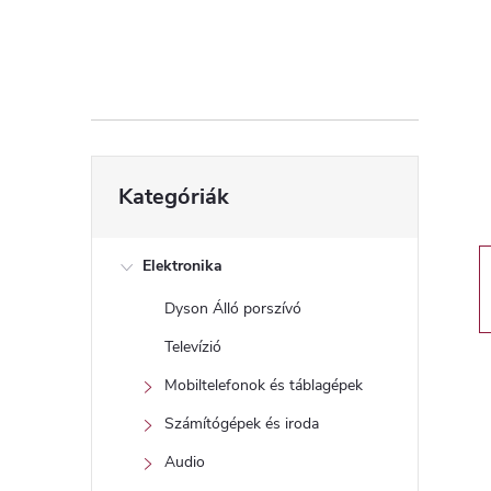
d
a
l
s
Kategóriák
Kategóriák
átugrása
ó
p
Elektronika
Dyson Álló porszívó
a
Televízió
n
Mobiltelefonok és táblagépek
Számítógépek és iroda
e
Audio