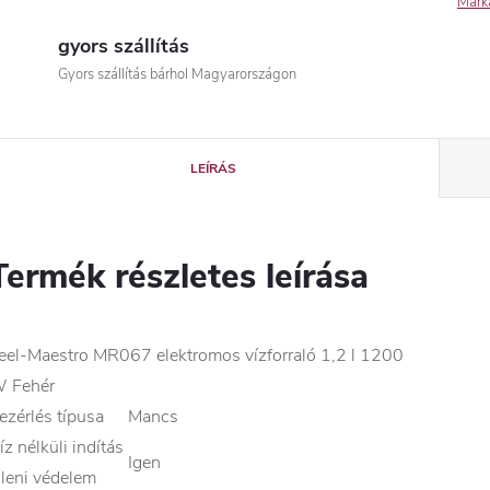
Márk
gyors szállítás
Gyors szállítás bárhol Magyarországon
LEÍRÁS
Termék részletes leírása
eel-Maestro MR067 elektromos vízforraló 1,2 l 1200
 Fehér
ezérlés típusa
Mancs
íz nélküli indítás
Igen
lleni védelem