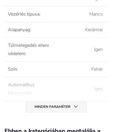
Vezérlés típusa
:
Mancs
Alapanyag
:
Kerámiai
Túlmelegedés elleni
Igen
védelem
:
Szín
:
Fehér
Automatikus
Igen
kikapcsolás
:
MINDEN PARAMÉTER
Ebben a kategóriában megtalálja a