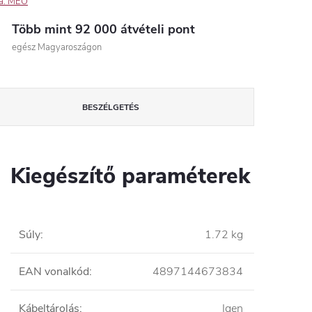
a:
MEO
Több mint 92 000 átvételi pont
egész Magyaroszágon
BESZÉLGETÉS
Kiegészítő paraméterek
Súly
:
1.72 kg
EAN vonalkód
:
4897144673834
Kábeltárolás
:
Igen