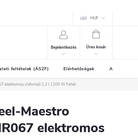
HUF
KOSÁR
Üres kosár
Bejelentkezés
zleti feltételek (ÁSZF)
Elérhetőségek
A vásárlás l
 elektromos vízforraló 1,2 l 1200 W Fehér
eel-Maestro
R067 elektromos