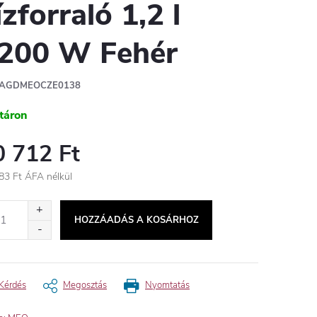
ízforraló 1,2 l
200 W Fehér
AGDMEOCZE0138
táron
0 712 Ft
83 Ft ÁFA nélkül
égár:
HOZZÁADÁS A KOSÁRHOZ
Kérdés
Megosztás
Nyomtatás