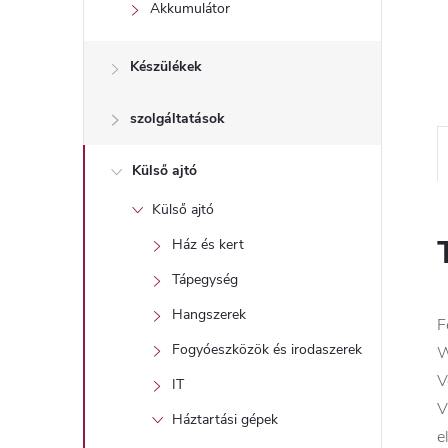
l
Akkumulátor
Készülékek
szolgáltatások
Külső ajtó
Külső ajtó
Ház és kert
Tápegység
Hangszerek
F
Fogyóeszközök és irodaszerek
W
V
IT
V
Háztartási gépek
e