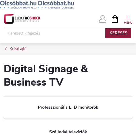
Ugrás
KOSÁR
a
fő
KERESÉS
tartalomhoz
Külső ajtó
Digital Signage &
Business TV
Professzionális LFD monitorok
Szállodai televíziók