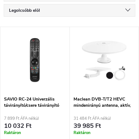
T
Legolcsóbb elöl
e
Legdrágább
T
Legnépszerűbb termékek
r
e
ABC szerint
m
r
é
m
k
é
e
SAVIO RC-24 Univerzális
Maclean DVB-T/T2 HEVC
távirányító/csere távirányító
mindenirányú antenna, aktív,
k
LG TV-hez – OKOSTÉVÉHEZ
lakossági, központi
k
kábelezésű, MCTV-104
7 899 Ft ÁFA nélkül
31 484 Ft ÁFA nélkül
e
10 032 Ft
39 985 Ft
r
Raktáron
Raktáron