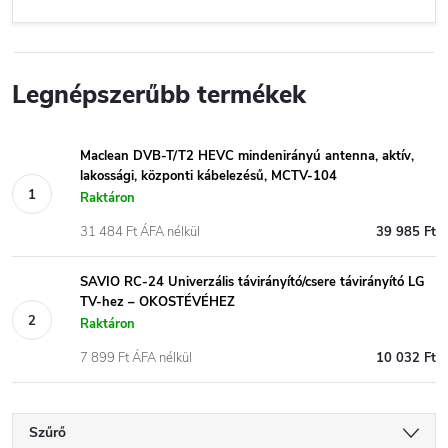
Legnépszerűbb termékek
Maclean DVB-T/T2 HEVC mindenirányú antenna, aktív,
lakossági, központi kábelezésű, MCTV-104
Raktáron
31 484 Ft ÁFA nélkül
39 985 Ft
SAVIO RC-24 Univerzális távirányító/csere távirányító LG
TV-hez – OKOSTÉVÉHEZ
Raktáron
7 899 Ft ÁFA nélkül
10 032 Ft
Szűrő