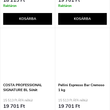
18 215 Ft
19 701 Ft
Raktáron
Raktáron
KOSÁRBA
KOSÁRBA
COSTA PROFESSIONAL
Pellini Espresso Bar Cremoso
SIGNATURE BL Sötét
1 kg
pörkölésű kávébab 1KG
15 513 Ft ÁFA nélkül
15 513 Ft ÁFA nélkül
19 701 Ft
19 701 Ft