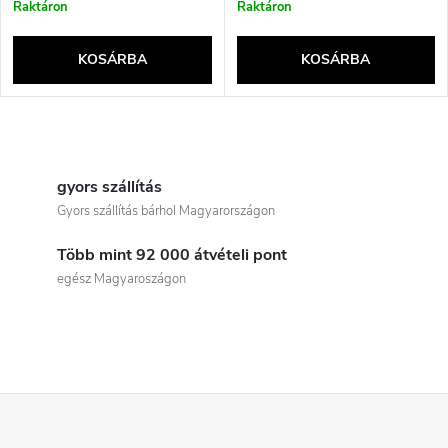
Raktáron
Raktáron
KOSÁRBA
KOSÁRBA
L
i
gyors szállítás
Gyors szállítás bárhol Magyarországon
s
Több mint 92 000 átvételi pont
t
egész Magyaroszágon
a
i
r
L
á