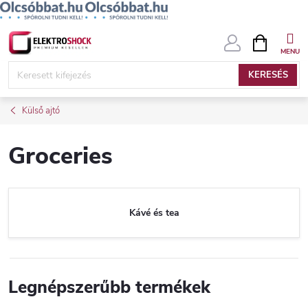
Ugrás
KOSÁR
a
fő
KERESÉS
tartalomhoz
Külső ajtó
Groceries
Kávé és tea
Legnépszerűbb termékek