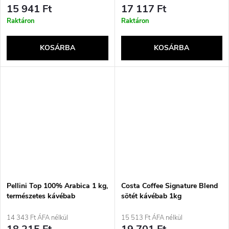
15 941 Ft
17 117 Ft
Raktáron
Raktáron
KOSÁRBA
KOSÁRBA
Pellini Top 100% Arabica 1 kg,
Costa Coffee Signature Blend
természetes kávébab
sötét kávébab 1kg
14 343 Ft ÁFA nélkül
15 513 Ft ÁFA nélkül