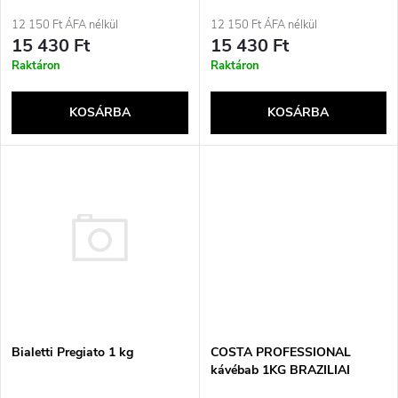
k
k
12 150 Ft ÁFA nélkül
12 150 Ft ÁFA nélkül
e
15 430 Ft
15 430 Ft
r
Raktáron
Raktáron
k
e
KOSÁRBA
KOSÁRBA
l
n
i
d
s
e
t
z
á
é
j
Bialetti Pregiato 1 kg
COSTA PROFESSIONAL
s
kávébab 1KG BRAZILIAI
EGYSZÁRMAZÁSÚ