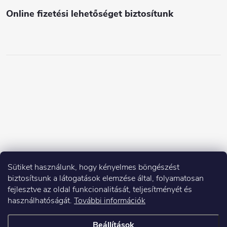
i
Online fizetési lehetőséget biztosítunk
Sütiket használunk, hogy kényelmes böngészést
biztosítsunk a látogatások elemzése által, folyamatosan
fejlesztve az oldal funkcionalitását, teljesítményét és
használhatóságát.
További információk
Beállítások