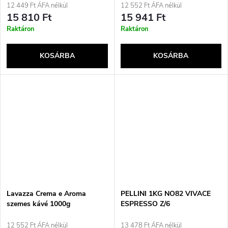
a
12 449 Ft ÁFA nélkül
12 552 Ft ÁFA nélkül
e
15 810 Ft
15 941 Ft
Raktáron
Raktáron
KOSÁRBA
KOSÁRBA
Lavazza Crema e Aroma
PELLINI 1KG NO82 VIVACE
szemes kávé 1000g
ESPRESSO Z/6
12 552 Ft ÁFA nélkül
13 478 Ft ÁFA nélkül