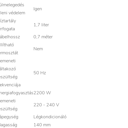
úlmelegedés
Igen
lleni védelem
íztartály
1,7 liter
érfogata
ábelhossz
0,7 méter
llítható
Nem
ermosztát
emeneti
áltakozó
50 Hz
eszültség
rekvenciája
nergiafogyasztás
2200 W
emeneti
220 - 240 V
eszültség
ápegység
Légkondicionáló
agasság
140 mm