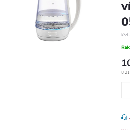
v
0
Kód:
Rak
1
8 21
Egys