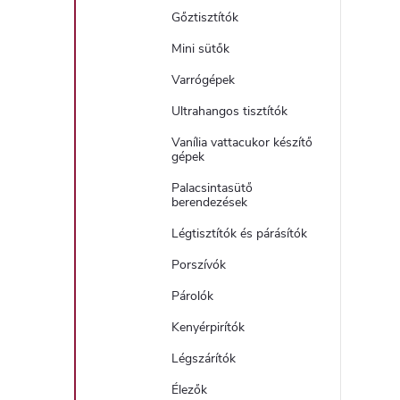
Gőztisztítók
Mini sütők
Varrógépek
Ultrahangos tisztítók
Vanília vattacukor készítő
gépek
Palacsintasütő
berendezések
Légtisztítók és párásítók
Porszívók
Párolók
Kenyérpirítók
Légszárítók
Élezők