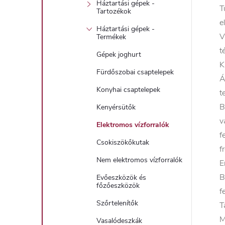
Háztartási gépek -
T
Tartozékok
e
Háztartási gépek -
V
Termékek
t
Gépek joghurt
K
Fürdőszobai csaptelepek
Á
Konyhai csaptelepek
t
B
Kenyérsütők
v
Elektromos vízforralók
f
Csokiszökőkutak
f
Nem elektromos vízforralók
E
B
Evőeszközök és
főzőeszközök
f
Szőrtelenítők
T
M
Vasalódeszkák