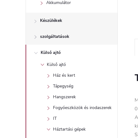
l
Akkumulátor
Készülékek
szolgáltatások
Külső ajtó
Külső ajtó
Ház és kert
Tápegység
Hangszerek
M
Fogyóeszközök és irodaszerek
0
A
IT
k
Háztartási gépek
S