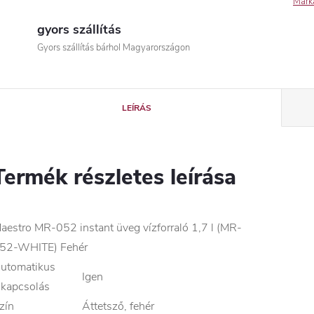
Márk
gyors szállítás
Gyors szállítás bárhol Magyarországon
LEÍRÁS
Termék részletes leírása
aestro MR-052 instant üveg vízforraló 1,7 l (MR-
52-WHITE) Fehér
utomatikus
Igen
ikapcsolás
zín
Áttetsző, fehér