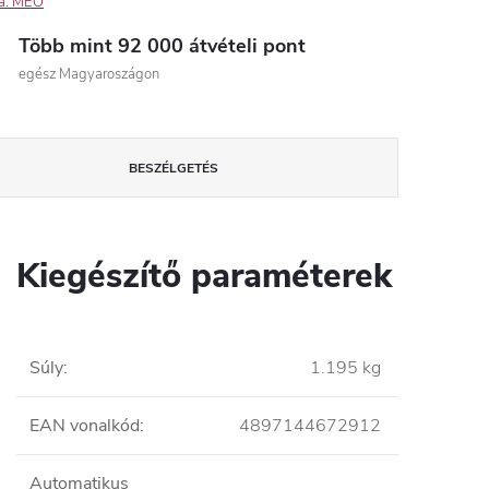
a:
MEO
Több mint 92 000 átvételi pont
egész Magyaroszágon
BESZÉLGETÉS
Kiegészítő paraméterek
Súly
:
1.195 kg
EAN vonalkód
:
4897144672912
Automatikus