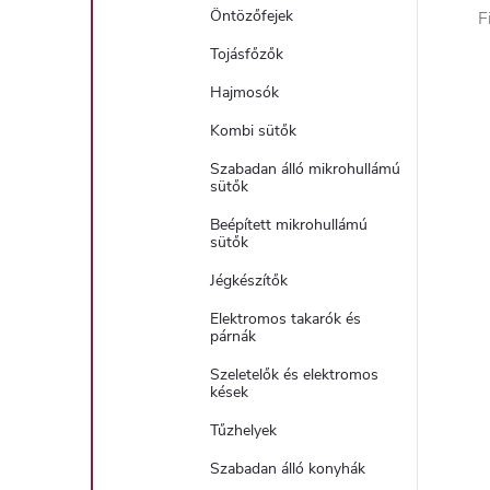
Öntözőfejek
F
Tojásfőzők
Hajmosók
Kombi sütők
Szabadan álló mikrohullámú
sütők
Beépített mikrohullámú
sütők
Jégkészítők
Elektromos takarók és
párnák
Szeletelők és elektromos
kések
Tűzhelyek
Szabadan álló konyhák