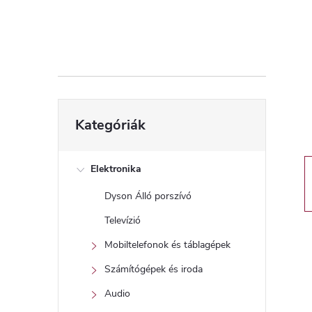
d
a
l
s
Kategóriák
Kategóriák
átugrása
ó
p
Elektronika
Dyson Álló porszívó
a
Televízió
n
Mobiltelefonok és táblagépek
Számítógépek és iroda
e
Audio