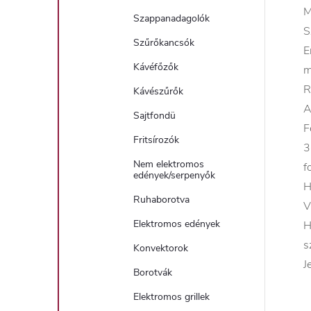
M
Szappanadagolók
S
Szűrőkancsók
E
Kávéfőzők
m
R
Kávészűrők
A
Sajtfondü
F
Fritsírozók
3
Nem elektromos
f
edények/serpenyők
H
Ruhaborotva
V
Elektromos edények
H
s
Konvektorok
J
Borotvák
Elektromos grillek