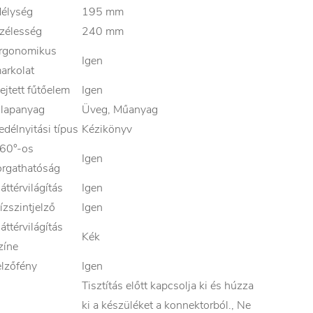
élység
195 mm
zélesség
240 mm
rgonomikus
Igen
arkolat
ejtett fűtőelem
Igen
lapanyag
Üveg, Műanyag
edélnyitási típus
Kézikönyv
60°-os
Igen
orgathatóság
áttérvilágítás
Igen
ízszintjelző
Igen
áttérvilágítás
Kék
zíne
elzőfény
Igen
Tisztítás előtt kapcsolja ki és húzza
ki a készüléket a konnektorból., Ne