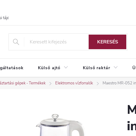
i tájékoztató
KERESÉS
lgáltatások
Külső ajtó
Külső raktár
Ü
ztartási gépek - Termékek
Elektromos vízforralók
Maestro MR-052 ins
M
i