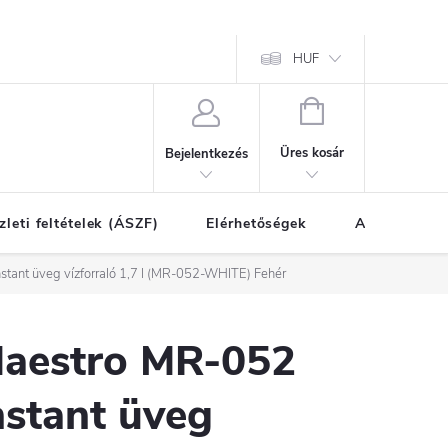
HUF
KOSÁR
Üres kosár
Bejelentkezés
zleti feltételek (ÁSZF)
Elérhetőségek
A vásárlás l
tant üveg vízforraló 1,7 l (MR-052-WHITE) Fehér
aestro MR-052
nstant üveg