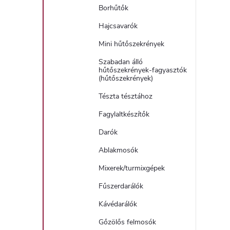
Borhűtők
Hajcsavarók
Mini hűtőszekrények
Szabadan álló
hűtőszekrények-fagyasztók
(hűtőszekrények)
Tészta tésztához
Fagylaltkészítők
Darók
Ablakmosók
Mixerek/turmixgépek
Fűszerdarálók
Kávédarálók
Gőzölős felmosók