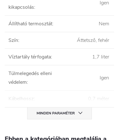
Igen
kikapcsolás
:
Állítható termosztát
:
Nem
Szín
:
Áttetsző, fehér
Víztartály térfogata
:
1,7 liter
Túlmelegedés elleni
Igen
védelem
:
Kábelhossz
:
0,7 méter
MINDEN PARAMÉTER
Ebben a kategóriában megtalálja a