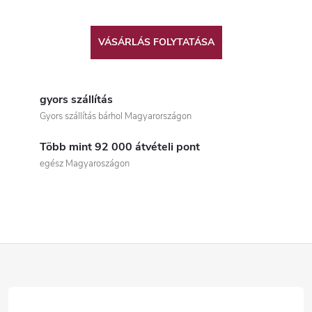
VÁSÁRLÁS FOLYTATÁSA
gyors szállítás
Gyors szállítás bárhol Magyarországon
Több mint 92 000 átvételi pont
egész Magyaroszágon
L
á