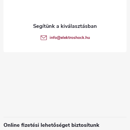
b
l
é
info
@
elektroshock.hu
c
Online fizetési lehetőséget biztosítunk