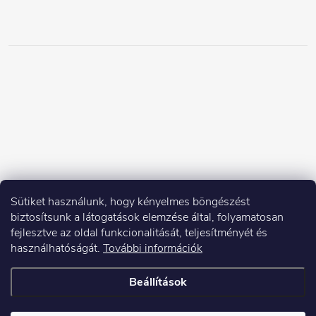
Sütiket használunk, hogy kényelmes böngészést
biztosítsunk a látogatások elemzése által, folyamatosan
fejlesztve az oldal funkcionalitását, teljesítményét és
használhatóságát.
További információk
Beállítások
Copyright 2026
Elektroshock.hu
. Minden jog fenntartva.