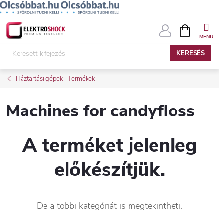
Ugrás
KOSÁR
a
fő
KERESÉS
tartalomhoz
Háztartási gépek - Termékek
Machines for candyfloss
A terméket jelenleg
előkészítjük.
De a többi kategóriát is megtekintheti.