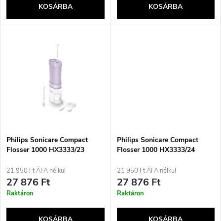
e
KOSÁRBA
KOSÁRBA
l
n
i
d
s
e
t
z
á
é
j
Philips Sonicare Compact
Philips Sonicare Compact
s
Flosser 1000 HX3333/23
Flosser 1000 HX3333/24
szájzuhany
szájzuhany
a
21 950 Ft ÁFA nélkül
21 950 Ft ÁFA nélkül
e
27 876 Ft
27 876 Ft
Raktáron
Raktáron
KOSÁRBA
KOSÁRBA