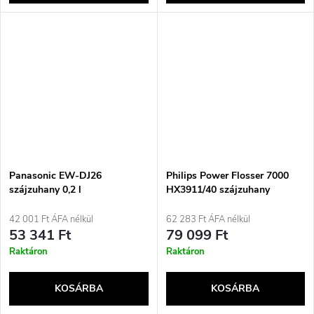
Panasonic EW-DJ26
Philips Power Flosser 7000
szájzuhany 0,2 l
HX3911/40 szájzuhany
42 001 Ft ÁFA nélkül
62 283 Ft ÁFA nélkül
53 341 Ft
79 099 Ft
Raktáron
Raktáron
KOSÁRBA
KOSÁRBA