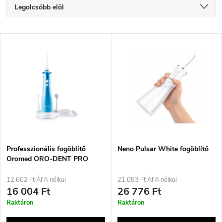
T
Legolcsóbb elöl
e
Legdrágább
T
Legnépszerűbb termékek
r
e
ABC szerint
m
r
é
m
k
é
e
Professzionális fogöblítő
Neno Pulsar White fogöblítő
Oromed ORO-DENT PRO
k
k
12 602 Ft ÁFA nélkül
21 083 Ft ÁFA nélkül
e
16 004 Ft
26 776 Ft
r
Raktáron
Raktáron
k