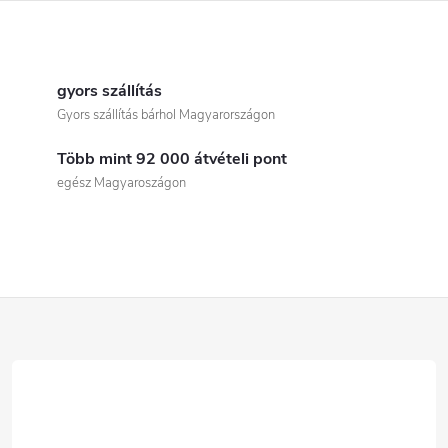
L
i
gyors szállítás
Gyors szállítás bárhol Magyarországon
s
Több mint 92 000 átvételi pont
t
egész Magyaroszágon
a
i
r
L
á
á
n
b
y