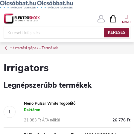
Ugrás
KOSÁR
a
fő
KERESÉS
tartalomhoz
Háztartási gépek - Termékek
Irrigators
Legnépszerűbb termékek
Neno Pulsar White fogöblítő
Raktáron
21 083 Ft ÁFA nélkül
26 776 Ft