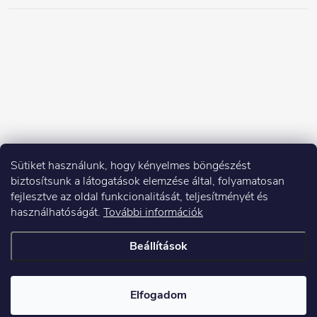
Sütiket használunk, hogy kényelmes böngészést
biztosítsunk a látogatások elemzése által, folyamatosan
fejlesztve az oldal funkcionalitását, teljesítményét és
használhatóságát.
További információk
Beállítások
Copyright 2026
Elektroshock.hu
. Minden jog fenntartva.
Elfogadom
Shoptet készítette