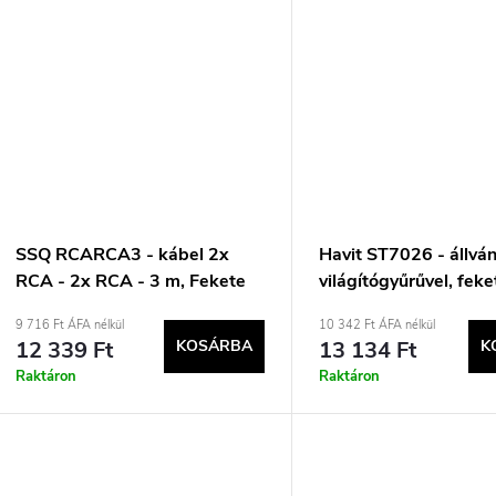
SSQ RCARCA3 - kábel 2x
Havit ST7026 - állvá
RCA - 2x RCA - 3 m, Fekete
világítógyűrűvel, feke
9 716 Ft ÁFA nélkül
10 342 Ft ÁFA nélkül
12 339 Ft
KOSÁRBA
13 134 Ft
K
Raktáron
Raktáron