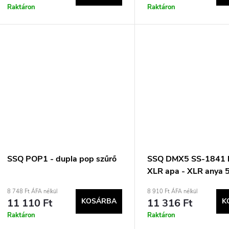
n
k
Raktáron
Raktáron
d
e
z
s
é
t
s
á
e
SSQ POP1 - dupla pop szűrő
SSQ DMX5 SS-1841 
XLR apa - XLR anya 
a
fekete
8 748 Ft ÁFA nélkül
8 910 Ft ÁFA nélkül
11 110 Ft
KOSÁRBA
11 316 Ft
K
Raktáron
Raktáron