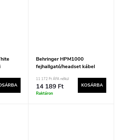
hite
Behringer HPM1000
i
fejhallgató/headset kábel
l, fehér
Zenei fekete, ezüst
11 172 Ft ÁFA nélkül
OSÁRBA
14 189 Ft
KOSÁRBA
Raktáron