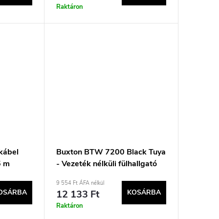
Raktáron
kábel
Buxton BTW 7200 Black Tuya
5 m
- Vezeték nélküli fülhallgató
töltőtokkal, fekete
9 554 Ft ÁFA nélkül
OSÁRBA
12 133 Ft
KOSÁRBA
Raktáron