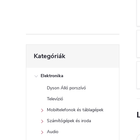
d
a
l
s
Kategóriák
Kategóriák
átugrása
ó
p
Elektronika
Dyson Álló porszívó
a
Televízió
n
Mobiltelefonok és táblagépek
Számítógépek és iroda
e
Audio