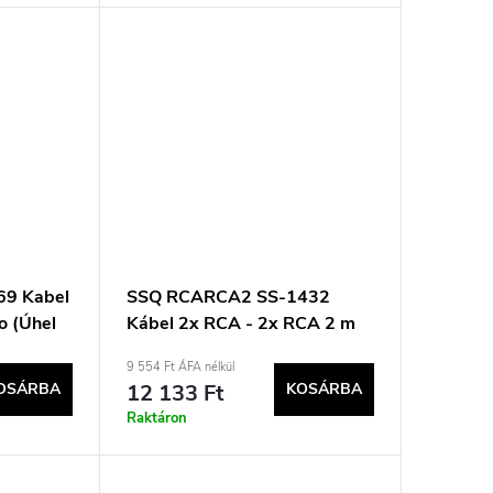
69 Kabel
SSQ RCARCA2 SS-1432
o (Úhel
Kábel 2x RCA - 2x RCA 2 m
á
Fekete
9 554 Ft ÁFA nélkül
OSÁRBA
12 133 Ft
KOSÁRBA
Raktáron