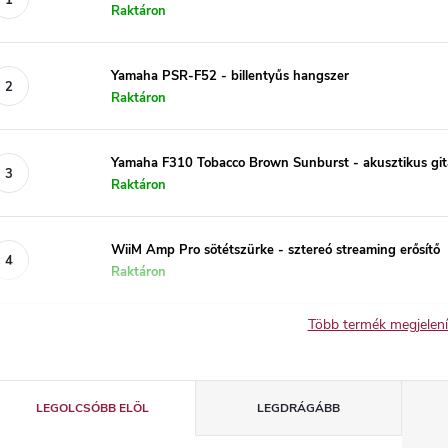
Raktáron
Yamaha PSR-F52 - billentyűs hangszer
Raktáron
Yamaha F310 Tobacco Brown Sunburst - akusztikus git
Raktáron
WiiM Amp Pro sötétszürke - sztereó streaming erősítő
Raktáron
Több termék megjelen
T
LEGOLCSÓBB ELÖL
LEGDRÁGÁBB