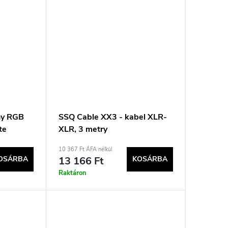
ny RGB
SSQ Cable XX3 - kabel XLR-
te
XLR, 3 metry
10 367 Ft ÁFA nélkül
OSÁRBA
13 166 Ft
KOSÁRBA
Raktáron