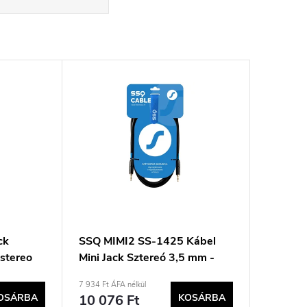
ck
SSQ MIMI2 SS-1425 Kábel
 stereo
Mini Jack Sztereó 3,5 mm -
Mini Jack Sztereó 3,5 mm 2 m
7 934 Ft ÁFA nélkül
Fekete
OSÁRBA
10 076 Ft
KOSÁRBA