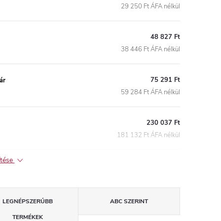
29 250 Ft ÁFA nélkül
48 827 Ft
38 446 Ft ÁFA nélkül
75 291 Ft
ár
59 284 Ft ÁFA nélkül
230 037 Ft
181 132 Ft ÁFA nélkül
ítése
LEGNÉPSZERŰBB
ABC SZERINT
TERMÉKEK