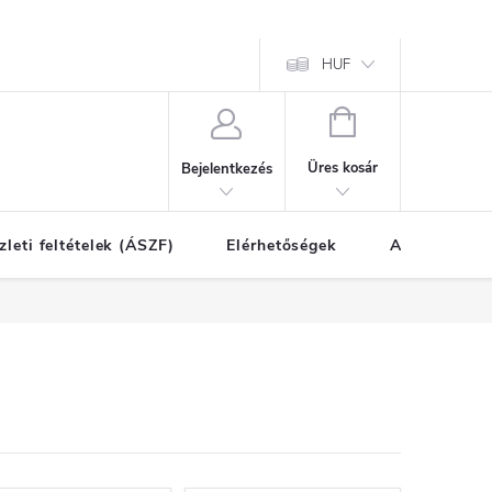
HUF
KOSÁR
Üres kosár
Bejelentkezés
zleti feltételek (ÁSZF)
Elérhetőségek
A vásárlás l