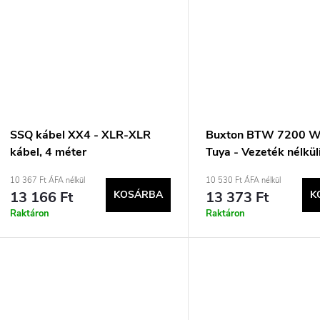
SSQ kábel XX4 - XLR-XLR
Buxton BTW 7200 W
kábel, 4 méter
Tuya - Vezeték nélkül
fülhallgató töltőtokka
10 367 Ft ÁFA nélkül
10 530 Ft ÁFA nélkül
13 166 Ft
KOSÁRBA
13 373 Ft
K
Raktáron
Raktáron