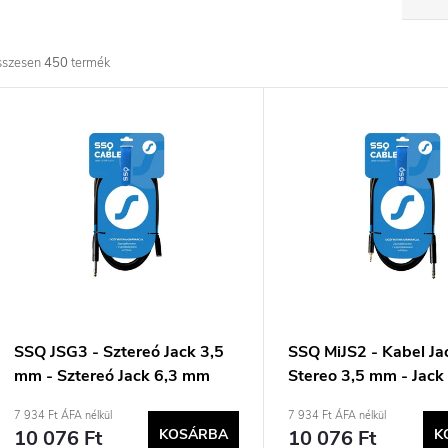
e
r
sszesen
450
termék
m
T
é
e
k
r
e
m
k
é
r
k
SSQ JSG3 - Sztereó Jack 3,5
SSQ MiJS2 - Kabel Ja
mm - Sztereó Jack 6,3 mm
Stereo 3,5 mm - Jack
e
e
kábel, 3 m
6,3 mm, 2 m
7 934 Ft ÁFA nélkül
7 934 Ft ÁFA nélkül
10 076 Ft
KOSÁRBA
10 076 Ft
K