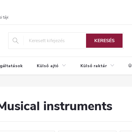
i tájékoztató
KERESÉS
lgáltatások
Külső ajtó
Külső raktár
Ü
Musical instruments