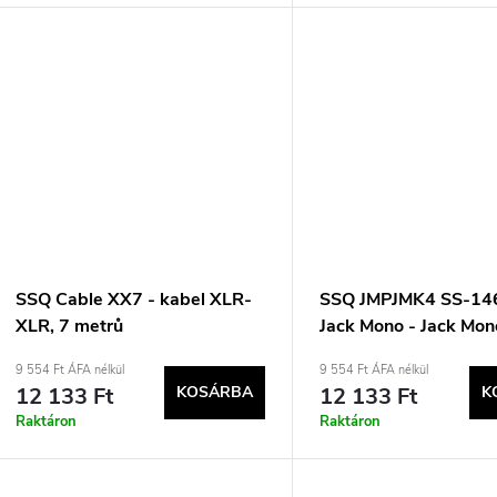
SSQ Cable XX7 - kabel XLR-
SSQ JMPJMK4 SS-14
XLR, 7 metrů
Jack Mono - Jack Mon
90 stupňů) 4 m Čern
9 554 Ft ÁFA nélkül
9 554 Ft ÁFA nélkül
12 133 Ft
KOSÁRBA
12 133 Ft
K
Raktáron
Raktáron