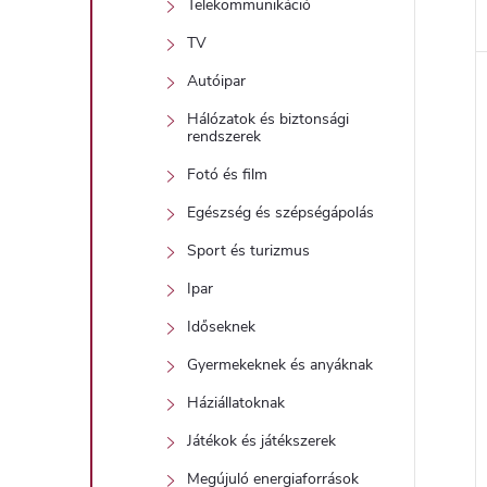
Telekommunikáció
TV
l
Autóipar
i
Hálózatok és biztonsági
rendszerek
Fotó és film
Egészség és szépségápolás
Sport és turizmus
Ipar
j
Időseknek
Gyermekeknek és anyáknak
Háziállatoknak
Játékok és játékszerek
Megújuló energiaforrások