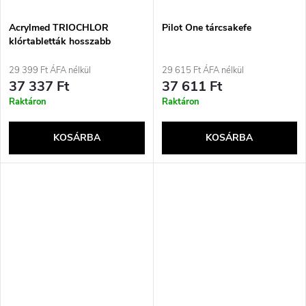
Acrylmed TRIOCHLOR
Pilot One tárcsakefe
klórtabletták hosszabb
hatástartammal 20 g / 3 kg
29 399 Ft ÁFA nélkül
29 615 Ft ÁFA nélkül
37 337 Ft
37 611 Ft
Raktáron
Raktáron
KOSÁRBA
KOSÁRBA