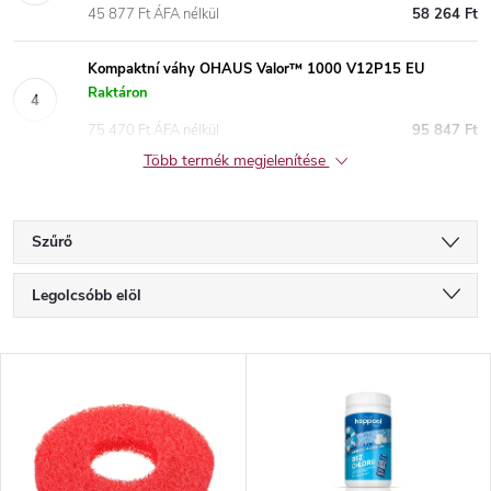
45 877 Ft ÁFA nélkül
58 264 Ft
Kompaktní váhy OHAUS Valor™ 1000 V12P15 EU
Raktáron
75 470 Ft ÁFA nélkül
95 847 Ft
Több termék megjelenítése
Szűrő
T
Legolcsóbb elöl
e
Legdrágább
T
Legnépszerűbb termékek
r
e
ABC szerint
m
r