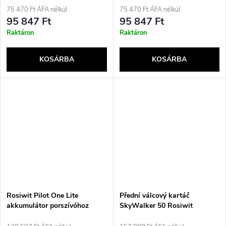
75 470 Ft ÁFA nélkül
75 470 Ft ÁFA nélkül
95 847 Ft
95 847 Ft
Raktáron
Raktáron
KOSÁRBA
KOSÁRBA
Rosiwit Pilot One Lite
Přední válcový kartáč
akkumulátor porszívóhoz
SkyWalker 50 Rosiwit