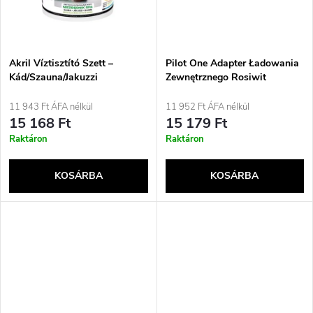
z
á
é
j
Akril Víztisztító Szett –
Pilot One Adapter Ładowania
s
Kád/Szauna/Jakuzzi
Zewnętrznego Rosiwit
a
11 943 Ft ÁFA nélkül
11 952 Ft ÁFA nélkül
e
15 168 Ft
15 179 Ft
Raktáron
Raktáron
KOSÁRBA
KOSÁRBA