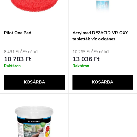
é
m
k
é
e
Pilot One Pad
Acrylmed DEZACID VR OXY
tabletták víz oxigénes
k
fertőtlenítéséhez 20 g 1 kg
k
8 491 Ft ÁFA nélkül
10 265 Ft ÁFA nélkül
e
10 783 Ft
13 036 Ft
r
Raktáron
Raktáron
k
e
KOSÁRBA
KOSÁRBA
l
n
i
d
s
e
t