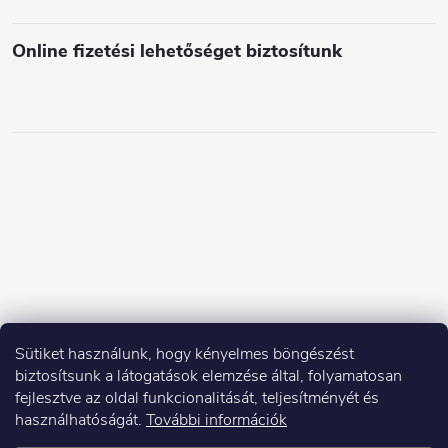
e
i
Online fizetési lehetőséget biztosítunk
Sütiket használunk, hogy kényelmes böngészést
biztosítsunk a látogatások elemzése által, folyamatosan
fejlesztve az oldal funkcionalitását, teljesítményét és
használhatóságát.
További információk