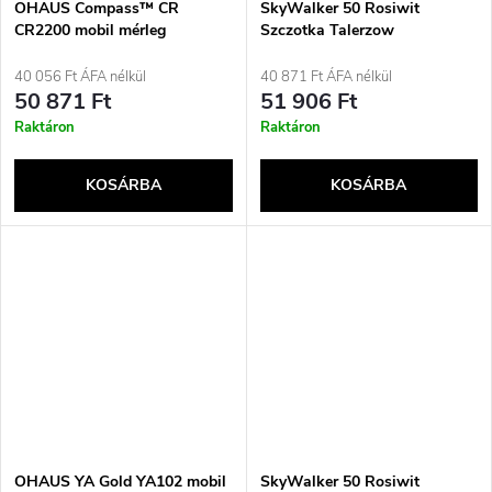
OHAUS Compass™ CR
SkyWalker 50 Rosiwit
CR2200 mobil mérleg
Szczotka Talerzow
40 056 Ft ÁFA nélkül
40 871 Ft ÁFA nélkül
50 871 Ft
51 906 Ft
Raktáron
Raktáron
KOSÁRBA
KOSÁRBA
OHAUS YA Gold YA102 mobil
SkyWalker 50 Rosiwit