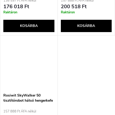
138 597 Ft ÁFA nélkül
157 888 Ft ÁFA nélkül
176 018 Ft
200 518 Ft
Raktáron
Raktáron
KOSÁRBA
KOSÁRBA
Rosiwit SkyWalker 50
tisztítórobot hátsó hengerkefe
157 888 Ft ÁFA nélkül