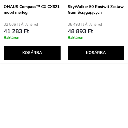
OHAUS Compass™ CX CX621
SkyWalker 50 Rosiwit Zestaw
mobil mérleg
Gum Ściągających
32 506 Ft ÁFA nélkül
38 498 Ft ÁFA nélkül
41 283 Ft
48 893 Ft
Raktáron
Raktáron
KOSÁRBA
KOSÁRBA