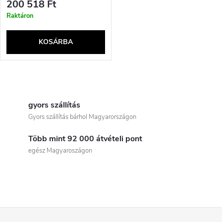
200 518 Ft
Raktáron
KOSÁRBA
L
i
gyors szállítás
Gyors szállítás bárhol Magyarországon
s
Több mint 92 000 átvételi pont
t
egész Magyaroszágon
a
i
r
L