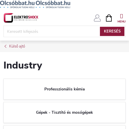
Ugrás
KOSÁR
a
fő
KERESÉS
tartalomhoz
Külső ajtó
Industry
Professzionális kémia
Gépek - Tisztító és mosógépek