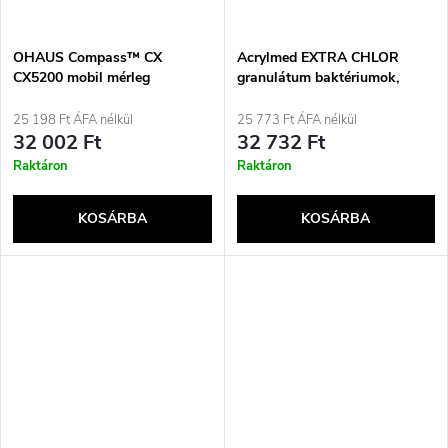
OHAUS Compass™ CX
Acrylmed EXTRA CHLOR
CX5200 mobil mérleg
granulátum baktériumok,
gombák és algák
elpusztítására medencevízben
25 198 Ft ÁFA nélkül
25 773 Ft ÁFA nélkül
3 kg
32 002 Ft
32 732 Ft
Raktáron
Raktáron
KOSÁRBA
KOSÁRBA