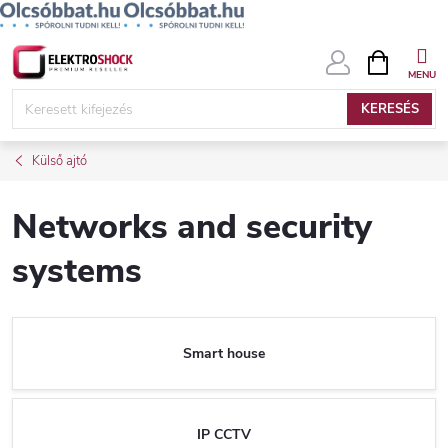
Ugrás
KOSÁR
a
fő
KERESÉS
tartalomhoz
Külső ajtó
Networks and security
systems
Smart house
IP CCTV