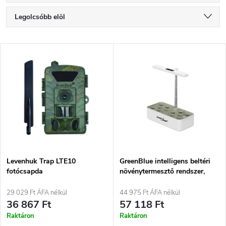
T
Legolcsóbb elöl
e
Legdrágább
T
Legnépszerűbb termékek
r
e
ABC szerint
m
r
é
m
k
é
e
Levenhuk Trap LTE10
GreenBlue intelligens beltéri
fotócsapda
növénytermesztő rendszer,
k
SMART cserép, 4 l űrtartalom,
k
12 növény számára, teljes
29 029 Ft ÁFA nélkül
44 975 Ft ÁFA nélkül
e
spektrumú LED-ek, GB133
36 867 Ft
57 118 Ft
r
Raktáron
Raktáron