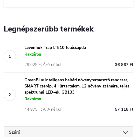
Legnépszerűbb termékek
Levenhuk Trap LTE10 fotócsapda
Raktáron
29 029 Ft ÁFA nélkül
36 867 Ft
GreenBlue intelligens beltéri növénytermesztő rendszer,
SMART cserép, 4 l űrtartalom, 12 növény számára, teljes
spektrumú LED-ek, GB133
Raktáron
44 975 Ft ÁFA nélkül
57 118 Ft
Szűrő