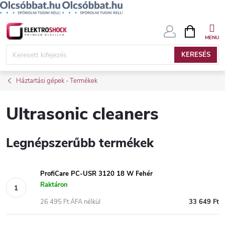
Ugrás
KOSÁR
a
fő
KERESÉS
tartalomhoz
Háztartási gépek - Termékek
Ultrasonic cleaners
Legnépszerűbb termékek
ProfiCare PC-USR 3120 18 W Fehér
Raktáron
26 495 Ft ÁFA nélkül
33 649 Ft