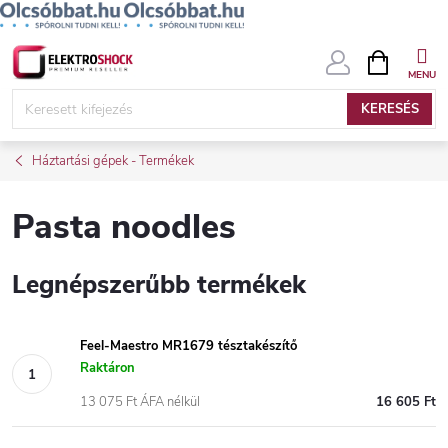
Ugrás
KOSÁR
a
fő
KERESÉS
tartalomhoz
Háztartási gépek - Termékek
Pasta noodles
Legnépszerűbb termékek
Feel-Maestro MR1679 tésztakészítő
Raktáron
13 075 Ft ÁFA nélkül
16 605 Ft