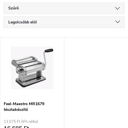
Szűrő
T
Legolcsóbb elöl
e
Legdrágább
T
Legnépszerűbb termékek
r
e
ABC szerint
m
r
é
m
k
é
e
Feel-Maestro MR1679
tésztakészítő
k
k
13 075 Ft ÁFA nélkül