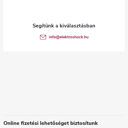
b
l
é
info
@
elektroshock.hu
c
Online fizetési lehetőséget biztosítunk