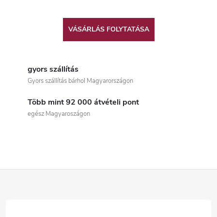
VÁSÁRLÁS FOLYTATÁSA
gyors szállítás
Gyors szállítás bárhol Magyarországon
Több mint 92 000 átvételi pont
egész Magyaroszágon
L
á