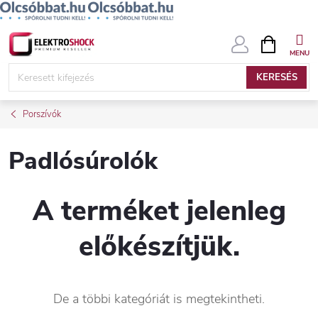
Ugrás
KOSÁR
a
fő
KERESÉS
tartalomhoz
Porszívók
Padlósúrolók
A terméket jelenleg
előkészítjük.
De a többi kategóriát is megtekintheti.