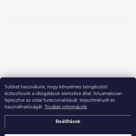
Sütiket használunk, hogy kényelmes böngészést
biztosítsunk a látogatások elemzése által, folyamatosan
fejlesztve az oldal funkcionalitását, teljesítményét és
használhatóságát.
További információk
Beállítások
Copyright 2026
Elektroshock.hu
. Minden jog fenntartva.