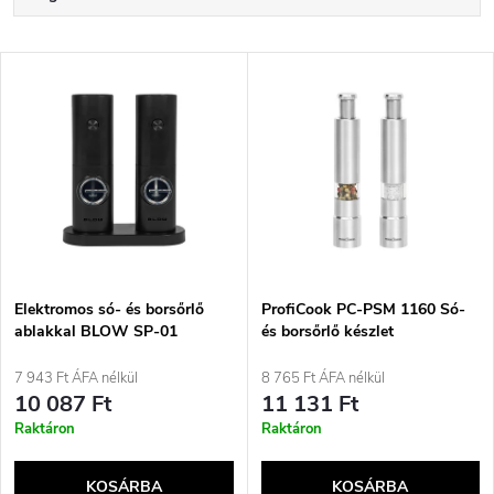
e
Legdrágább
T
Legnépszerűbb termékek
r
e
ABC szerint
m
r
é
m
k
é
e
Elektromos só- és borsőrlő
ProfiCook PC-PSM 1160 Só-
ablakkal BLOW SP-01
és borsőrlő készlet
k
Rozsdamentes acél, Átlátszó
k
7 943 Ft ÁFA nélkül
8 765 Ft ÁFA nélkül
e
10 087 Ft
11 131 Ft
r
Raktáron
Raktáron
k
e
KOSÁRBA
KOSÁRBA