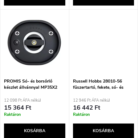
l
n
i
d
s
e
t
z
á
é
j
PROMIS Só- és borsőrlő
Russell Hobbs 28010-56
s
készlet állvánnyal MP35X2
fűszertartó, fekete, só- és
borsszóró készlet
a
12 098 Ft ÁFA nélkül
12 946 Ft ÁFA nélkül
e
15 364 Ft
16 442 Ft
Raktáron
Raktáron
KOSÁRBA
KOSÁRBA