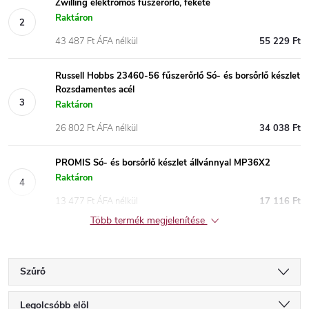
Zwilling elektromos fűszerőrlő, fekete
Raktáron
43 487 Ft ÁFA nélkül
55 229 Ft
Russell Hobbs 23460-56 fűszerőrlő Só- és borsőrlő készlet
Rozsdamentes acél
Raktáron
26 802 Ft ÁFA nélkül
34 038 Ft
PROMIS Só- és borsőrlő készlet állvánnyal MP36X2
Raktáron
13 477 Ft ÁFA nélkül
17 116 Ft
Több termék megjelenítése
Szűrő
T
Legolcsóbb elöl