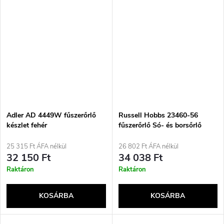
Adler AD 4449W fűszerőrlő
Russell Hobbs 23460-56
készlet fehér
fűszerőrlő Só- és borsőrlő
készlet Rozsdamentes acél
25 315 Ft ÁFA nélkül
26 802 Ft ÁFA nélkül
32 150 Ft
34 038 Ft
Raktáron
Raktáron
KOSÁRBA
KOSÁRBA