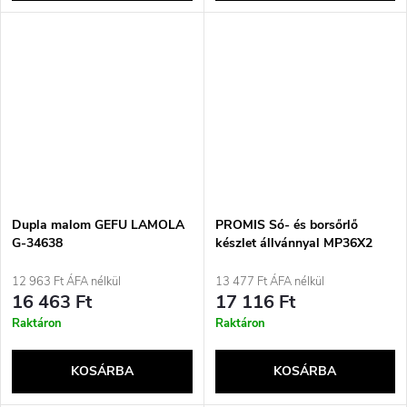
Dupla malom GEFU LAMOLA
PROMIS Só- és borsőrlő
G-34638
készlet állvánnyal MP36X2
12 963 Ft ÁFA nélkül
13 477 Ft ÁFA nélkül
16 463 Ft
17 116 Ft
Raktáron
Raktáron
KOSÁRBA
KOSÁRBA