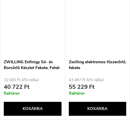
ZWILLING Enfinigy Só- és
Zwilling elektromos fűszerőrlő,
Borsőrlő Készlet Fekete, Fehér
fekete
32 065 Ft ÁFA nélkül
43 487 Ft ÁFA nélkül
40 722 Ft
55 229 Ft
Raktáron
Raktáron
KOSÁRBA
KOSÁRBA