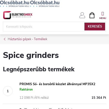
Ugrás
KOSÁR
a
fő
KERESÉS
tartalomhoz
Háztartási gépek - Termékek
Spice grinders
Legnépszerűbb termékek
PROMIS Só- és borsőrlő készlet állvánnyal MP35X2
Raktáron
12 098 Ft ÁFA nélkül
15 364 Ft