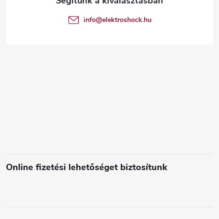
t
é
info
@
elektroshock.hu
á
c
s
e
l
e
m
e
i
Online fizetési lehetőséget biztosítunk