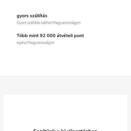
L
i
gyors szállítás
Gyors szállítás bárhol Magyarországon
s
Több mint 92 000 átvételi pont
t
egész Magyaroszágon
a
i
r
L
á
á
n
b
y
í
l