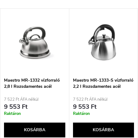
e
Legdrágább
T
Legnépszerűbb termékek
r
e
ABC szerint
m
r
é
m
k
é
e
Maestro MR-1332 vízforraló
Maestro MR-1333-S vízforraló
2,8 l Rozsdamentes acél
2,2 l Rozsdamentes acél
k
k
7 522 Ft ÁFA nélkül
7 522 Ft ÁFA nélkül
e
9 553 Ft
9 553 Ft
r
Raktáron
Raktáron
k
e
KOSÁRBA
KOSÁRBA