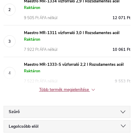
Maestro MR-1334 vízforraló 2,9 l Rozsdamentes acél
Raktáron
9 505 Ft ÁFA nélkül
12 071 Ft
Maestro MR-1311 vízforraló 3,0 l Rozsdamentes acél
Raktáron
7 922 Ft ÁFA nélkül
10 061 Ft
Maestro MR-1333-S vízforraló 2,2 l Rozsdamentes acél
Raktáron
7 522 Ft ÁFA nélkül
9 553 Ft
Több termék megjelenítése
Szűrő
T
Legolcsóbb elöl