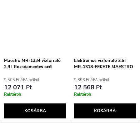
Maestro MR-1334 vízforraló
Elektromos vízforraló 2,5 l
2,9 l Rozsdamentes acél
MR-1318-FEKETE MAESTRO
9 505 Ft ÁFA nélkül
9 896 Ft ÁFA nélkül
12 071 Ft
12 568 Ft
Raktáron
Raktáron
KOSÁRBA
KOSÁRBA