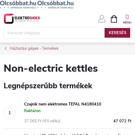
Ugrás
KOSÁR
a
fő
KERESÉS
tartalomhoz
Háztartási gépek - Termékek
Non-electric kettles
Legnépszerűbb termékek
Czajnik nem elektromos TEFAL N4180410
Raktáron
37 065 Ft ÁFA nélkül
47 072 Ft