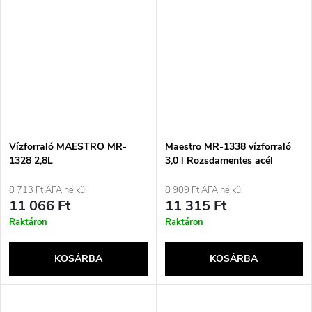
Vízforraló MAESTRO MR-
Maestro MR-1338 vízforraló
1328 2,8L
3,0 l Rozsdamentes acél
8 713 Ft ÁFA nélkül
8 909 Ft ÁFA nélkül
11 066 Ft
11 315 Ft
Raktáron
Raktáron
KOSÁRBA
KOSÁRBA