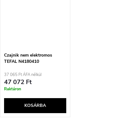
Czajnik nem elektromos
TEFAL N4180410
37 065 Ft ÁFA nélkül
47 072 Ft
Raktáron
KOSÁRBA
L