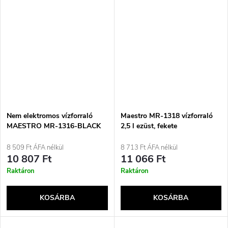
Nem elektromos vízforraló
Maestro MR-1318 vízforraló
MAESTRO MR-1316-BLACK
2,5 l ezüst, fekete
fekete
8 509 Ft ÁFA nélkül
8 713 Ft ÁFA nélkül
10 807 Ft
11 066 Ft
Raktáron
Raktáron
KOSÁRBA
KOSÁRBA