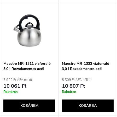
l
n
i
d
s
e
t
z
á
é
j
Maestro MR-1311 vízforraló
Maestro MR-1333 vízforraló
s
3,0 l Rozsdamentes acél
3,0 l Rozsdamentes acél
a
7 922 Ft ÁFA nélkül
8 509 Ft ÁFA nélkül
e
10 061 Ft
10 807 Ft
Raktáron
Raktáron
KOSÁRBA
KOSÁRBA