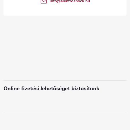
info
@
elektroshock.hu
á
c
s
e
l
e
m
e
i
Online fizetési lehetőséget biztosítunk