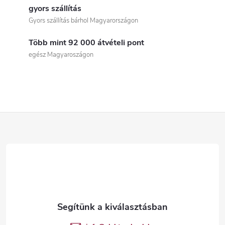
i
gyors szállítás
Gyors szállítás bárhol Magyarországon
s
Több mint 92 000 átvételi pont
t
egész Magyaroszágon
a
i
r
L
á
á
n
b
y
í
l
t
é