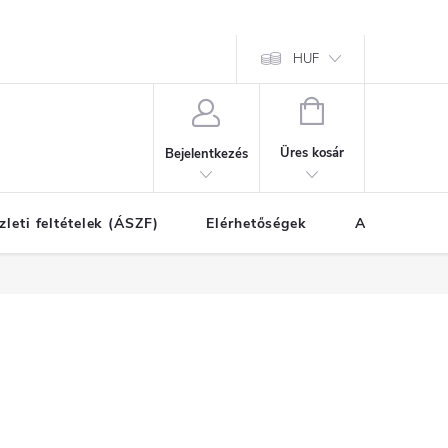
HUF
KOSÁR
Üres kosár
Bejelentkezés
zleti feltételek (ÁSZF)
Elérhetőségek
A vásárlás l