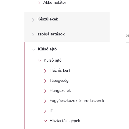
l
Akkumulátor
Készülékek
szolgáltatások
ö
Külső ajtó
Külső ajtó
Ház és kert
Tápegység
Hangszerek
Fogyóeszközök és irodaszerek
IT
Háztartási gépek