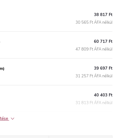
38 817 Ft
30 565 Ft ÁFA nélkül
60 717 Ft
)
47 809 Ft ÁFA nélkül
39 697 Ft
óm)
31 257 Ft ÁFA nélkül
40 403 Ft
31 813 Ft ÁFA nélkül
ítése