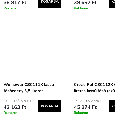
38 817 Ft
KOSÁRBA
39 697 Ft
K
Raktáron
Raktáron
Wolnowar CSC111X lassú
Crock-Pot CSC112X 
főzőedény 3,5 literes
literes lassú főző (ez
33 199 Ft ÁFA nélkül
36 121 Ft ÁFA nélkül
42 163 Ft
KOSÁRBA
45 874 Ft
K
Raktáron
Raktáron