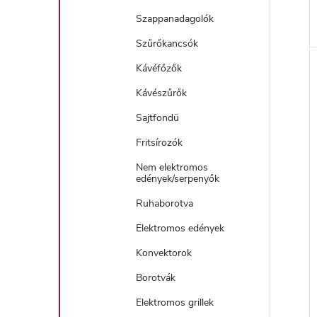
Szappanadagolók
Szűrőkancsók
Kávéfőzők
Kávészűrők
Sajtfondü
Fritsírozók
Nem elektromos
edények/serpenyők
Ruhaborotva
Elektromos edények
Konvektorok
Borotvák
Elektromos grillek