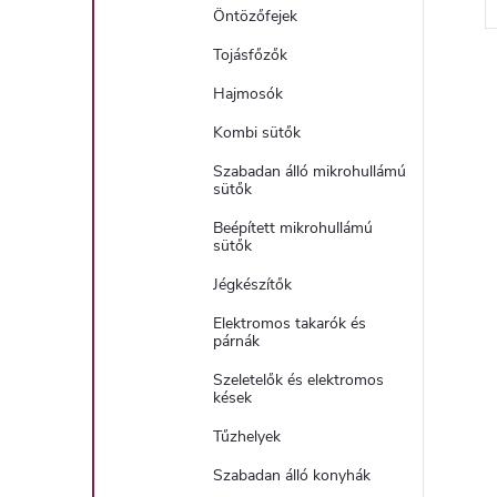
Öntözőfejek
Tojásfőzők
Hajmosók
Kombi sütők
i
Szabadan álló mikrohullámú
sütők
Beépített mikrohullámú
t
sütők
Jégkészítők
i
Elektromos takarók és
párnák
r
Szeletelők és elektromos
kések
Tűzhelyek
Szabadan álló konyhák