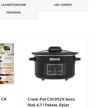
LEGNÉPSZERŰBB
ABC SZERINT
TERMÉKEK
 CR
Crock-Pot CSC052X lassú
főző 4,7 l Fekete, Ezüst