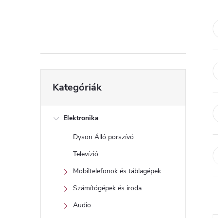
d
a
l
s
Kategóriák
Kategóriák
átugrása
ó
p
Elektronika
Dyson Álló porszívó
a
Televízió
n
Mobiltelefonok és táblagépek
Számítógépek és iroda
e
Audio