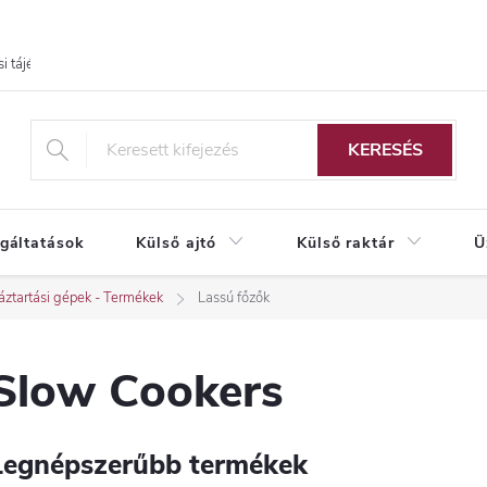
i tájékoztató
KERESÉS
lgáltatások
Külső ajtó
Külső raktár
Ü
ztartási gépek - Termékek
Lassú főzők
Slow Cookers
Legnépszerűbb termékek