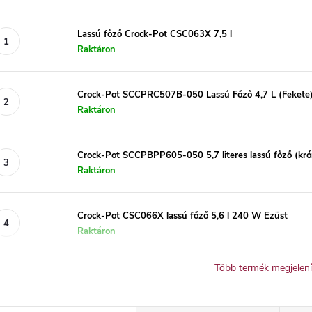
Lassú főző Crock-Pot CSC063X 7,5 l
Raktáron
Crock-Pot SCCPRC507B-050 Lassú Főző 4,7 L (Fekete
Raktáron
Crock-Pot SCCPBPP605-050 5,7 literes lassú főző (kr
Raktáron
Crock-Pot CSC066X lassú főző 5,6 l 240 W Ezüst
Raktáron
Több termék megjelen