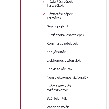
Háztartási gépek -
Tartozékok
Háztartási gépek -
Termékek
l
Gépek joghurt
Fürdőszobai csaptelepek
i
Konyhai csaptelepek
Kenyérsütők
Elektromos vízforralók
Csokiszökőkutak
Nem elektromos vízforralók
Evőeszközök és
j
főzőeszközök
Szőrtelenítők
Vasalódeszkák