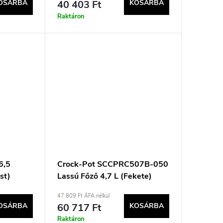
OSÁRBA
40 403 Ft
KOSÁRBA
Raktáron
6,5
Crock-Pot SCCPRC507B-050
üst)
Lassú Főző 4,7 L (Fekete)
47 809 Ft ÁFA nélkül
OSÁRBA
60 717 Ft
KOSÁRBA
Raktáron