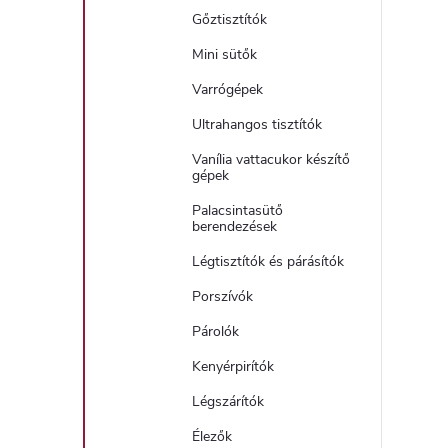
Gőztisztítók
Mini sütők
Varrógépek
Ultrahangos tisztítók
Vanília vattacukor készítő
gépek
Palacsintasütő
berendezések
Légtisztítók és párásítók
Porszívók
Párolók
Kenyérpirítók
Légszárítók
Élezők