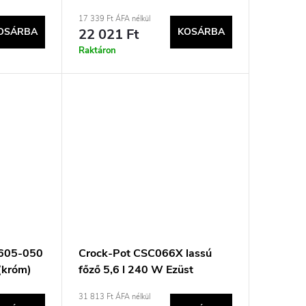
17 339 Ft ÁFA nélkül
OSÁRBA
22 021 Ft
KOSÁRBA
Raktáron
605-050
Crock-Pot CSC066X lassú
 (króm)
főző 5,6 l 240 W Ezüst
31 813 Ft ÁFA nélkül