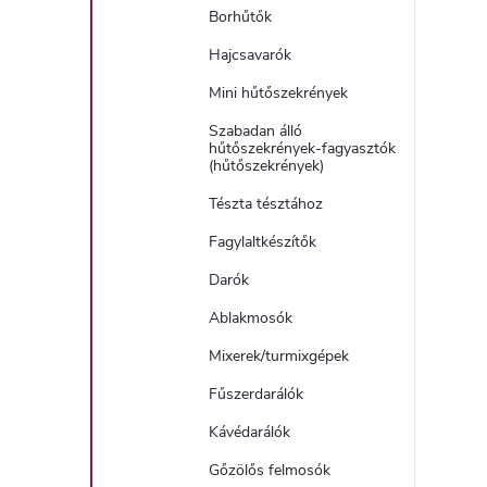
Borhűtők
í
Hajcsavarók
t
Mini hűtőszekrények
Szabadan álló
hűtőszekrények-fagyasztók
(hűtőszekrények)
Tészta tésztához
Fagylaltkészítők
l
Darók
Ablakmosók
Mixerek/turmixgépek
Fűszerdarálók
Kávédarálók
i
Gőzölős felmosók