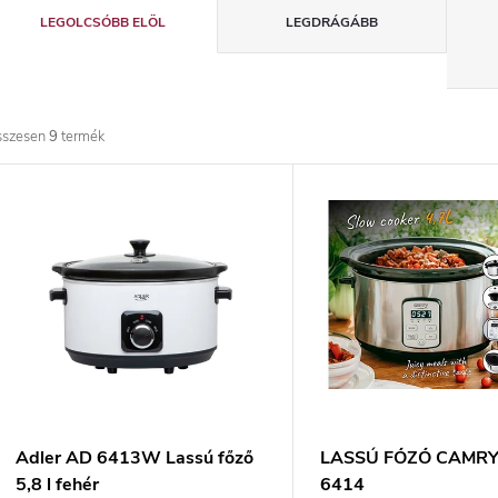
T
LEGOLCSÓBB ELÖL
LEGDRÁGÁBB
e
r
sszesen
9
termék
m
T
é
e
k
r
e
m
k
é
r
k
Adler AD 6413W Lassú főző
LASSÚ FŐZŐ CAMRY
5,8 l fehér
6414