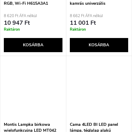
RGB, Wi-Fi H615A3A1
kamrás univerzális
mosókapszulák, 70 db.
8 620 Ft ÁFA nélkül
8 662 Ft ÁFA nélkül
10 947 Ft
11 001 Ft
Raktáron
Raktáron
KOSÁRBA
KOSÁRBA
Montis Lampka birkowa
Cama 4LED BI LED panel
wielofunkcyjna LED MT042
lámpa, téglalap alakú