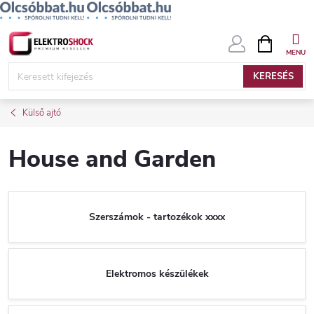
Ugrás
KOSÁR
a
fő
KERESÉS
tartalomhoz
Külső ajtó
House and Garden
Szerszámok - tartozékok xxxx
Elektromos készülékek