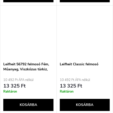
Leifheit 56792 felmosó Fém,
Leifheit Classic felmosó
Műanyag, Viszkózus türkiz,
Fehér
10 492 Ft ÁFA nélkül
10 492 Ft ÁFA nélkül
13 325 Ft
13 325 Ft
Raktáron
Raktáron
KOSÁRBA
KOSÁRBA