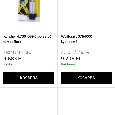
s
e
t
z
á
é
j
Kärcher 4.730-059.0 porszívó
Wolfcraft 3754000 -
s
tartozékok
Lyukasztó
a
7 624 Ft ÁFA nélkül
7 642 Ft ÁFA nélkül
e
9 683 Ft
9 705 Ft
Raktáron
Raktáron
KOSÁRBA
KOSÁRBA