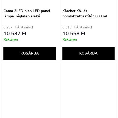
Cama 3LED nieb LED panel
Kärcher Kő- és
lámpa Téglalap alakú
homlokzattisztító 5000 ml
8 297 Ft ÁFA nélkül
8 313 Ft ÁFA nélkül
10 537 Ft
10 558 Ft
Raktáron
Raktáron
KOSÁRBA
KOSÁRBA