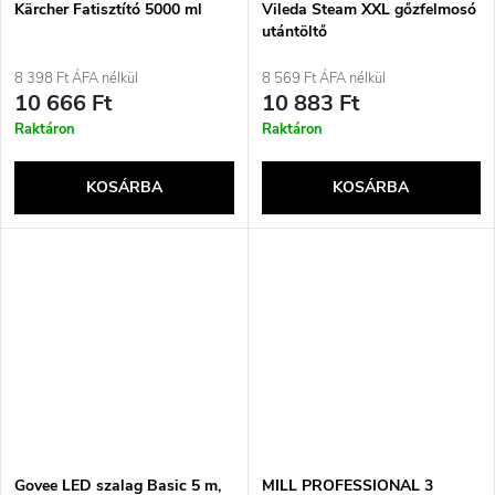
Kärcher Fatisztító 5000 ml
Vileda Steam XXL gőzfelmosó
utántöltő
8 398 Ft ÁFA nélkül
8 569 Ft ÁFA nélkül
10 666 Ft
10 883 Ft
Raktáron
Raktáron
KOSÁRBA
KOSÁRBA
Govee LED szalag Basic 5 m,
MILL PROFESSIONAL 3