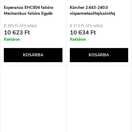
Esperanza EHC004 falióra
Kärcher 2.643-240.0
Mechanikus falióra Egyéb
vízpermetezőfej/szórófej
Fekete, Rozsdamentes acél
Hosszú fúvóka Fekete
8 365 Ft ÁFA nélkül
8 373 Ft ÁFA nélkül
10 623 Ft
10 634 Ft
Raktáron
Raktáron
KOSÁRBA
KOSÁRBA