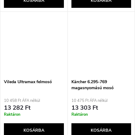
KOSÁRBA
KOSÁRBA
Vileda Ultramax felmosó
Kärcher 6.295-769
magasnyomású mosó
tartozékok Autótisztító
készlet
10 458 Ft ÁFA nélkül
10 475 Ft ÁFA nélkül
13 282 Ft
13 303 Ft
Raktáron
Raktáron
KOSÁRBA
KOSÁRBA