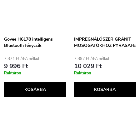
Govee H6178 intelligens
IMPREGNÁLÓSZER GRÁNIT
Bluetooth fénycsík
MOSOGATÓKHOZ PYRASAFE
071009701
7 871 Ft ÁFA nélkül
7 897 Ft ÁFA nélkül
9 996 Ft
10 029 Ft
Raktáron
Raktáron
KOSÁRBA
KOSÁRBA