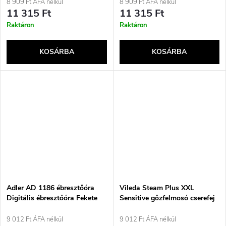
lámpa 5.7 WF fekete
8 909 Ft ÁFA nélkül
8 909 Ft ÁFA nélkül
11 315 Ft
11 315 Ft
Raktáron
Raktáron
KOSÁRBA
KOSÁRBA
Adler AD 1186 ébresztőóra
Vileda Steam Plus XXL
Digitális ébresztőóra Fekete
Sensitive gőzfelmosó cserefej
9 012 Ft ÁFA nélkül
9 012 Ft ÁFA nélkül