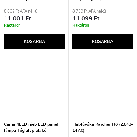
asztali lámpa 5.7 WF fehér
8 662 Ft ÁFA nélkül
8 739 Ft ÁFA nélkül
11 001 Ft
11 099 Ft
Raktáron
Raktáron
KOSÁRBA
KOSÁRBA
Cama 4LED nieb LED panel
Habfúvóka Karcher FJ6 (2.643-
lámpa Téglalap alakú
147.0)