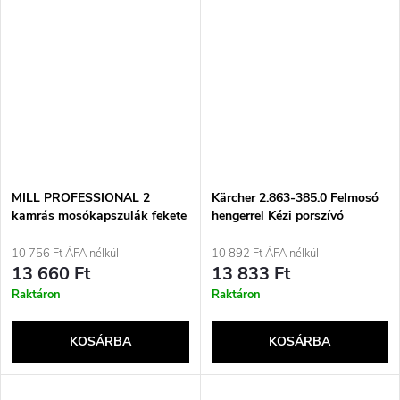
MILL PROFESSIONAL 2
Kärcher 2.863-385.0 Felmosó
kamrás mosókapszulák fekete
hengerrel Kézi porszívó
és sötét ruhákhoz 70 db.
10 756 Ft ÁFA nélkül
10 892 Ft ÁFA nélkül
13 660 Ft
13 833 Ft
Raktáron
Raktáron
KOSÁRBA
KOSÁRBA