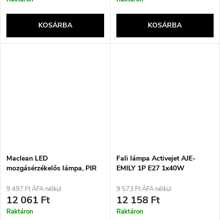
KOSÁRBA
KOSÁRBA
Maclean LED
Fali lámpa Activejet AJE-
mozgásérzékelős lámpa, PIR
EMILY 1P E27 1x40W
érzékelővel, fekete színű, 10
W, IP65, 1000 lm, semleges
9 497 Ft ÁFA nélkül
9 573 Ft ÁFA nélkül
színű, MCE525 B
12 061 Ft
12 158 Ft
Raktáron
Raktáron