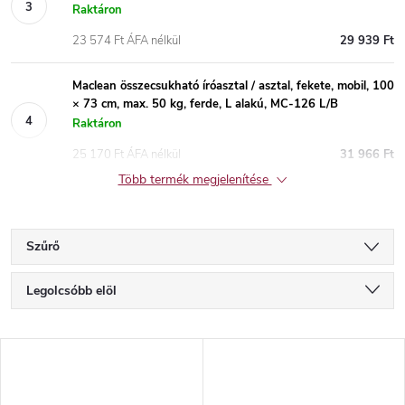
Raktáron
23 574 Ft ÁFA nélkül
29 939 Ft
Maclean összecsukható íróasztal / asztal, fekete, mobil, 100
× 73 cm, max. 50 kg, ferde, L alakú, MC-126 L/B
Raktáron
25 170 Ft ÁFA nélkül
31 966 Ft
Több termék megjelenítése
Szűrő
T
Legolcsóbb elöl
e
Legdrágább
T
Legnépszerűbb termékek
r
e
ABC szerint