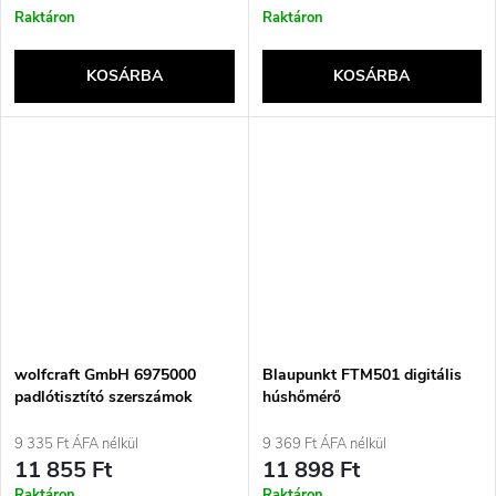
Raktáron
Raktáron
KOSÁRBA
KOSÁRBA
wolfcraft GmbH 6975000
Blaupunkt FTM501 digitális
padlótisztító szerszámok
húshőmérő
9 335 Ft ÁFA nélkül
9 369 Ft ÁFA nélkül
11 855 Ft
11 898 Ft
Raktáron
Raktáron