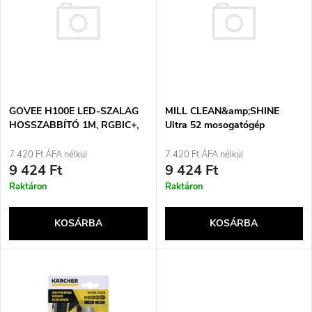
m
r
é
m
k
é
GOVEE H100E LED-SZALAG
MILL CLEAN&amp;SHINE
e
HOSSZABBÍTÓ 1M, RGBIC+,
Ultra 52 mosogatógép
k
ANYAGKOMPATIBILIS
kapszula 3 db
k
7 420 Ft ÁFA nélkül
7 420 Ft ÁFA nélkül
e
9 424 Ft
9 424 Ft
r
Raktáron
Raktáron
k
e
KOSÁRBA
KOSÁRBA
l
n
i
d