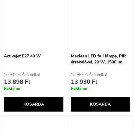
Activejet E27 40 W
Maclean LED fali lámpa, PIR
érzékelővel, 20 W, 1500 lm,
IP65, semleges fehér 4000 K,
fekete, MCE524 B
10 943 Ft ÁFA nélkül
10 969 Ft ÁFA nélkül
13 898 Ft
13 930 Ft
Raktáron
Raktáron
KOSÁRBA
KOSÁRBA