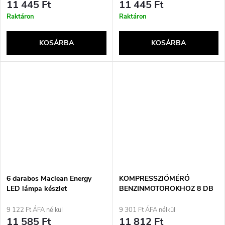
11 445 Ft
11 445 Ft
Raktáron
Raktáron
KOSÁRBA
KOSÁRBA
6 darabos Maclean Energy
KOMPRESSZIÓMÉRŐ
LED lámpa készlet
BENZINMOTOROKHOZ 8 DB
távirányítóval, 3xAA elemmel
YATO YT-73022
(MCE165)
9 122 Ft ÁFA nélkül
9 301 Ft ÁFA nélkül
11 585 Ft
11 812 Ft