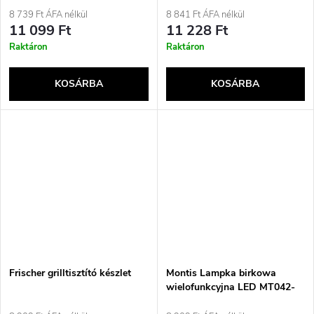
8 739 Ft ÁFA nélkül
8 841 Ft ÁFA nélkül
11 099 Ft
11 228 Ft
Raktáron
Raktáron
KOSÁRBA
KOSÁRBA
Frischer grilltisztító készlet
Montis Lampka birkowa
wielofunkcyjna LED MT042-
BK Czarna/Black asztali