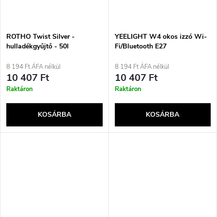
ROTHO Twist Silver -
YEELIGHT W4 okos izzó Wi-
hulladékgyűjtő - 50l
Fi/Bluetooth E27
szabályozható fényerejű
(YLQPD-0012) 4 darab
8 194 Ft ÁFA nélkül
8 194 Ft ÁFA nélkül
10 407 Ft
10 407 Ft
Raktáron
Raktáron
KOSÁRBA
KOSÁRBA