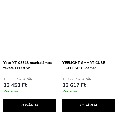
Yato YT-08518 munkalámpa
YEELIGHT SMART CUBE
fekete LED 8 W
LIGHT SPOT gamer
világítópanel talp (YLFWD-
0008) Fekete
10 593 Ft ÁFA nélkül
10 722 Ft ÁFA nélkül
13 453 Ft
13 617 Ft
Raktáron
Raktáron
KOSÁRBA
KOSÁRBA