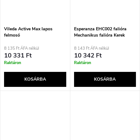
Vileda Active Max lapos
Esperanza EHC002 falióra
felmosó
Mechanikus falióra Kerek
Rozsdamentes acél
8 135 Ft ÁFA nélkül
8 143 Ft ÁFA nélkül
10 331 Ft
10 342 Ft
Raktáron
Raktáron
KOSÁRBA
KOSÁRBA