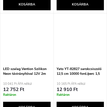
KOSÁRBA
KOSÁRBA
LED szalag Vention Szilikon
Yato YT-82827 sarokcsiszoló
Neon távirányítóval 12V 2m
12,5 cm 10000 ford./perc 1,5
kg
10 041 Ft ÁFA nélkül
10 165 Ft ÁFA nélkül
12 752 Ft
12 910 Ft
Raktáron
Raktáron