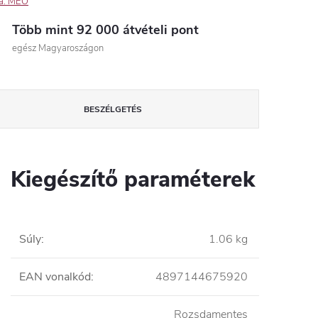
a:
MEO
Több mint 92 000 átvételi pont
egész Magyaroszágon
BESZÉLGETÉS
Kiegészítő paraméterek
Súly
:
1.06 kg
EAN vonalkód
:
4897144675920
Rozsdamentes