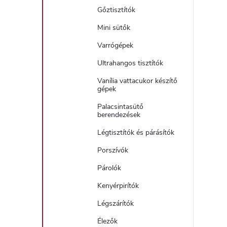
Gőztisztítók
Mini sütők
Varrógépek
Ultrahangos tisztítók
Vanília vattacukor készítő
gépek
Palacsintasütő
berendezések
Légtisztítók és párásítók
Porszívók
Párolók
Kenyérpirítók
Légszárítók
Élezők