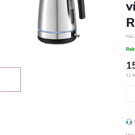
v
R
Kód:
Rak
1
12 4
Egys