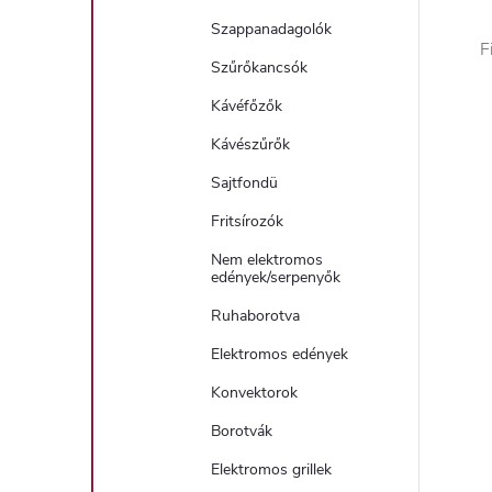
Szappanadagolók
F
Szűrőkancsók
Kávéfőzők
Kávészűrők
Sajtfondü
Fritsírozók
Nem elektromos
edények/serpenyők
Ruhaborotva
Elektromos edények
Konvektorok
Borotvák
Elektromos grillek