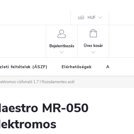
HUF
KOSÁR
Üres kosár
Bejelentkezés
zleti feltételek (ÁSZF)
Elérhetőségek
A vásárlás l
ktromos vízforraló 1,7 l Rozsdamentes acél
aestro MR-050
lektromos