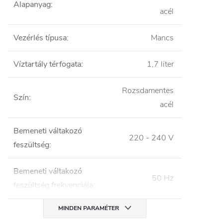
Alapanyag
:
acél
Vezérlés típusa
:
Mancs
Víztartály térfogata
:
1,7 liter
Rozsdamentes
Szín
:
acél
Bemeneti váltakozó
220 - 240 V
feszültség
:
Bemeneti váltakozó
50 Hz
feszültség frekvenciája
:
MINDEN PARAMÉTER