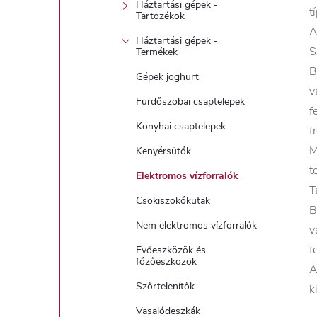
Háztartási gépek -
t
Tartozékok
A
Háztartási gépek -
S
Termékek
B
Gépek joghurt
v
Fürdőszobai csaptelepek
f
Konyhai csaptelepek
f
M
Kenyérsütők
t
Elektromos vízforralók
T
Csokiszökőkutak
B
Nem elektromos vízforralók
v
f
Evőeszközök és
főzőeszközök
A
Szőrtelenítők
k
Vasalódeszkák