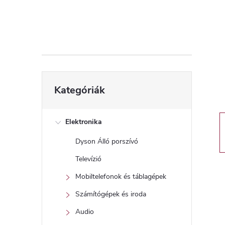
d
a
l
s
Kategóriák
Kategóriák
átugrása
ó
p
Elektronika
Dyson Álló porszívó
a
Televízió
n
Mobiltelefonok és táblagépek
Számítógépek és iroda
e
Audio