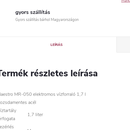
Márk
gyors szállítás
Gyors szállítás bárhol Magyarországon
LEÍRÁS
Termék részletes leírása
aestro MR-050 elektromos vízforraló 1,7 l
ozsdamentes acél
íztartály
1,7 liter
érfogata
ezérlés