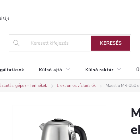
i tájékoztató
KERESÉS
lgáltatások
Külső ajtó
Külső raktár
Ü
ztartási gépek - Termékek
Elektromos vízforralók
Maestro MR-050 ele
M
e