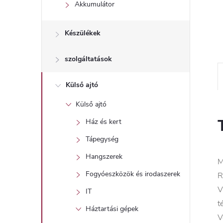
l
Akkumulátor
Készülékek
szolgáltatások
Külső ajtó
Külső ajtó
Ház és kert
Tápegység
Hangszerek
M
Fogyóeszközök és irodaszerek
R
V
IT
t
Háztartási gépek
V