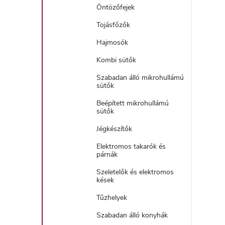
Öntözőfejek
Tojásfőzők
Hajmosók
Kombi sütők
Szabadan álló mikrohullámú
sütők
Beépített mikrohullámú
sütők
Jégkészítők
Elektromos takarók és
párnák
Szeletelők és elektromos
kések
Tűzhelyek
Szabadan álló konyhák