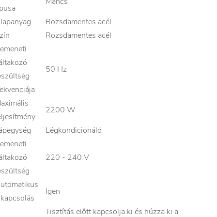
Mancs
ípusa
lapanyag
Rozsdamentes acél
zín
Rozsdamentes acél
emeneti
áltakozó
50 Hz
eszültség
rekvenciája
aximális
2200 W
eljesítmény
ápegység
Légkondicionáló
emeneti
áltakozó
220 - 240 V
eszültség
utomatikus
Igen
ikapcsolás
Tisztítás előtt kapcsolja ki és húzza ki a