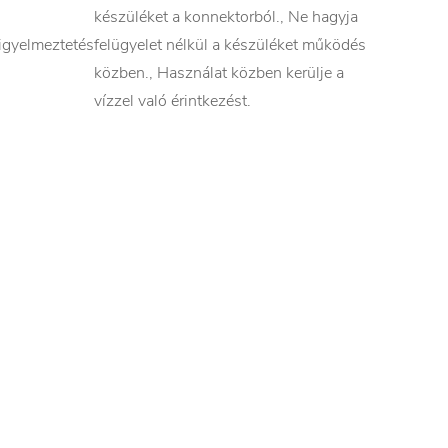
készüléket a konnektorból., Ne hagyja
igyelmeztetés
felügyelet nélkül a készüléket működés
közben., Használat közben kerülje a
vízzel való érintkezést.