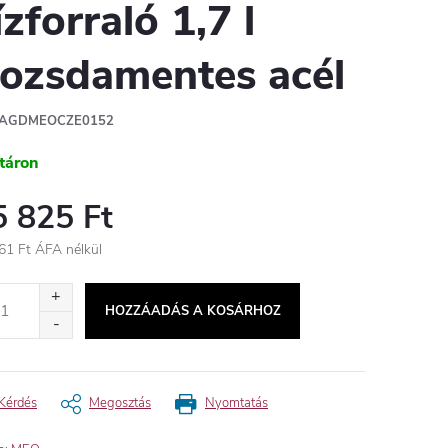
ízforraló 1,7 l
ozsdamentes acél
AGDMEOCZE0152
táron
5 825 Ft
61 Ft ÁFA nélkül
égár:
HOZZÁADÁS A KOSÁRHOZ
Kérdés
Megosztás
Nyomtatás