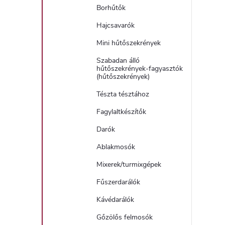
Borhűtők
Hajcsavarók
Mini hűtőszekrények
Szabadan álló
hűtőszekrények-fagyasztók
(hűtőszekrények)
Tészta tésztához
Fagylaltkészítők
Darók
Ablakmosók
Mixerek/turmixgépek
Fűszerdarálók
Kávédarálók
Gőzölős felmosók