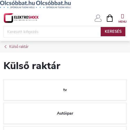
Ugrás
KOSÁR
a
fő
KERESÉS
tartalomhoz
Külső raktár
Külső raktár
tv
Autóipar