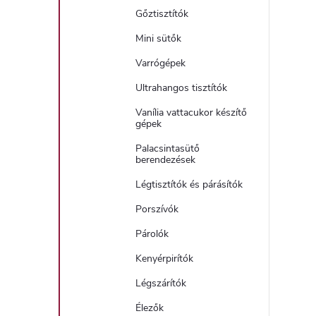
Gőztisztítók
Mini sütők
Varrógépek
Ultrahangos tisztítók
Vanília vattacukor készítő
gépek
Palacsintasütő
berendezések
Légtisztítók és párásítók
Porszívók
Párolók
Kenyérpirítók
Légszárítók
Élezők