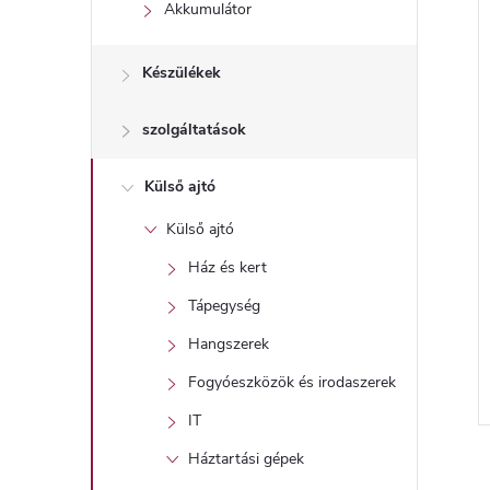
l
Akkumulátor
Készülékek
szolgáltatások
Külső ajtó
Külső ajtó
Ház és kert
Tápegység
Hangszerek
Fogyóeszközök és irodaszerek
IT
l
Háztartási gépek