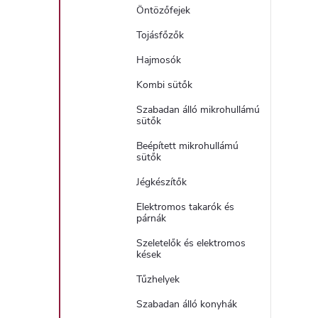
Öntözőfejek
Tojásfőzők
Hajmosók
Kombi sütők
Szabadan álló mikrohullámú
sütők
Beépített mikrohullámú
sütők
Jégkészítők
Elektromos takarók és
párnák
Szeletelők és elektromos
kések
Tűzhelyek
Szabadan álló konyhák