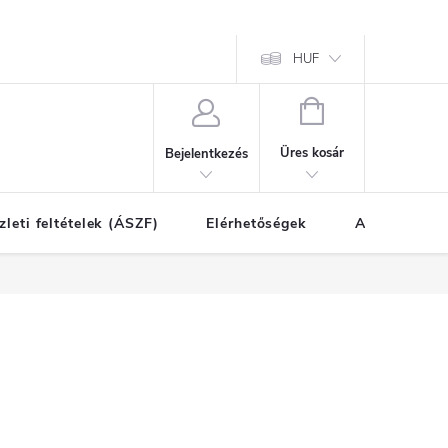
HUF
KOSÁR
Üres kosár
Bejelentkezés
zleti feltételek (ÁSZF)
Elérhetőségek
A vásárlás l