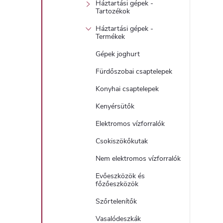
i
Háztartási gépek -
Tartozékok
i
Háztartási gépek -
Termékek
Gépek joghurt
t
Fürdőszobai csaptelepek
Konyhai csaptelepek
j
i
Kenyérsütők
r
Elektromos vízforralók
Csokiszökőkutak
Nem elektromos vízforralók
Evőeszközök és
főzőeszközök
í
Szőrtelenítők
Vasalódeszkák