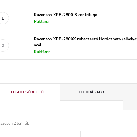
Ravanson XPB-2800 B centrifuga
Raktáron
Ravanson XPB-2800X ruhaszárító Hordozható (elhelyez
acél
Raktáron
T
LEGOLCSÓBB ELÖL
LEGDRÁGÁBB
e
r
sszesen
2
termék
m