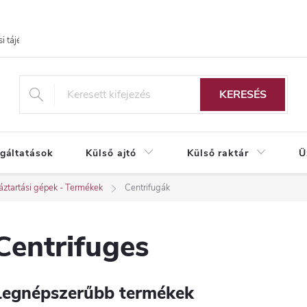
i tájékoztató
KERESÉS
lgáltatások
Külső ajtó
Külső raktár
Ü
ztartási gépek - Termékek
Centrifugák
Centrifuges
Legnépszerűbb termékek