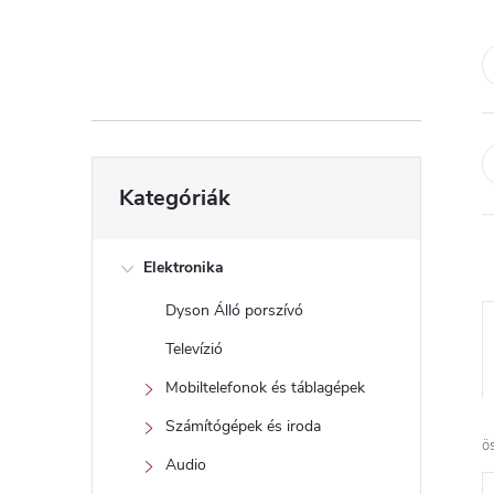
d
a
l
s
Kategóriák
Kategóriák
átugrása
ó
p
Elektronika
Dyson Álló porszívó
a
Televízió
n
Mobiltelefonok és táblagépek
Számítógépek és iroda
e
ö
Audio