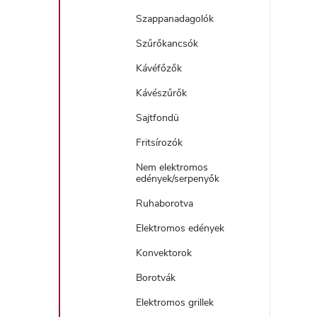
t
Szappanadagolók
Szűrőkancsók
Kávéfőzők
Kávészűrők
l
Sajtfondü
Fritsírozók
Nem elektromos
edények/serpenyők
Ruhaborotva
i
Elektromos edények
Konvektorok
Borotvák
Elektromos grillek