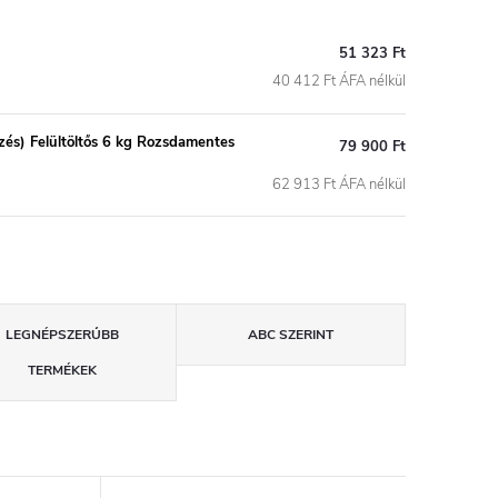
51 323 Ft
40 412 Ft ÁFA nélkül
és) Felültöltős 6 kg Rozsdamentes
79 900 Ft
62 913 Ft ÁFA nélkül
LEGNÉPSZERŰBB
ABC SZERINT
TERMÉKEK