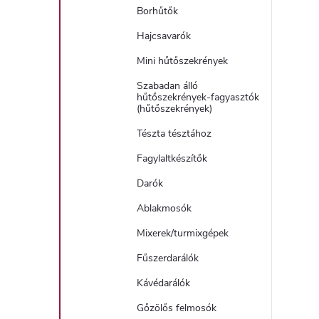
Borhűtők
Hajcsavarók
Mini hűtőszekrények
Szabadan álló
hűtőszekrények-fagyasztók
(hűtőszekrények)
Tészta tésztához
Fagylaltkészítők
Darók
Ablakmosók
Mixerek/turmixgépek
Fűszerdarálók
Kávédarálók
Gőzölős felmosók