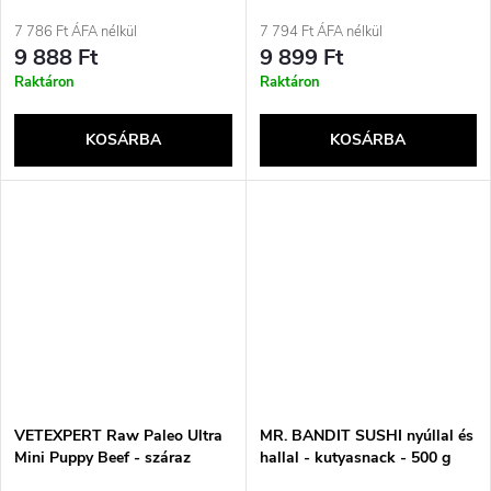
macskaeledel - 12x85g
7 786 Ft ÁFA nélkül
7 794 Ft ÁFA nélkül
9 888 Ft
9 899 Ft
Raktáron
Raktáron
KOSÁRBA
KOSÁRBA
VETEXPERT Raw Paleo Ultra
MR. BANDIT SUSHI nyúllal és
Mini Puppy Beef - száraz
hallal - kutyasnack - 500 g
eledel kistestű