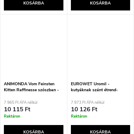
KOSÁRBA
KOSÁRBA
ANIMONDA Vom Feinsten
EUROWET Uromil -
Kitten Raffinesse szószban -
kutyáknak szánt étrend-
nedves macskaeledel - 24x85g
kiegészítők - 30 tabletta
7 965 Ft ÁFA nélkül
7 973 Ft ÁFA nélkül
10 115 Ft
10 126 Ft
Raktáron
Raktáron
KOSÁRBA
KOSÁRBA