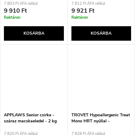
kölyökkutyáknak - 750 g
7 803 Ft ÁFA nélkül
7 812 Ft ÁFA nélkül
9 910 Ft
9 921 Ft
Raktáron
Raktáron
KOSÁRBA
KOSÁRBA
APPLAWS Senior csirke -
TROVET Hypoallergenic Treat
száraz macskaeledel - 2 kg
Mono HRT nyúllal -
kutyáknak való jutalomfalat -
250g
7 820 Ft ÁFA nélkül
7 828 Ft ÁFA nélkül