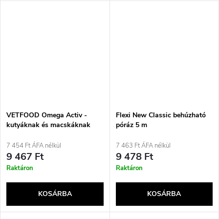
VETFOOD Omega Activ -
Flexi New Classic behúzható
kutyáknak és macskáknak
póráz 5 m
szánt étrend-kiegészítők - 60
db
7 454 Ft ÁFA nélkül
7 463 Ft ÁFA nélkül
9 467 Ft
9 478 Ft
Raktáron
Raktáron
KOSÁRBA
KOSÁRBA