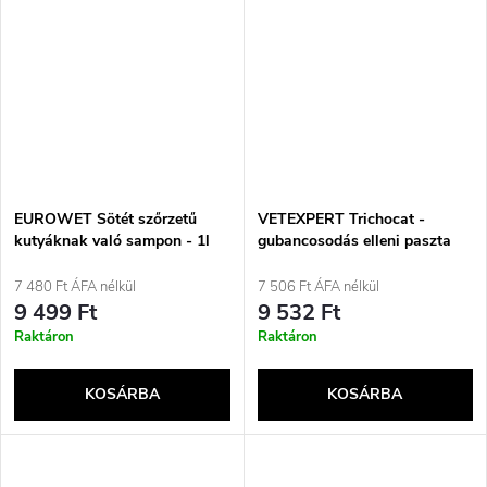
EUROWET Sötét szőrzetű
VETEXPERT Trichocat -
kutyáknak való sampon - 1l
gubancosodás elleni paszta
macskáknak - 50g
7 480 Ft ÁFA nélkül
7 506 Ft ÁFA nélkül
9 499 Ft
9 532 Ft
Raktáron
Raktáron
KOSÁRBA
KOSÁRBA