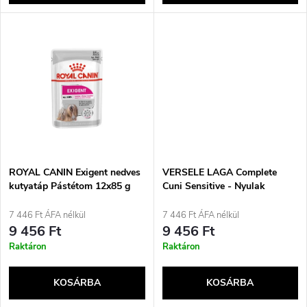
l
n
i
d
s
e
t
z
á
é
j
ROYAL CANIN Exigent nedves
VERSELE LAGA Complete
s
kutyatáp Pástétom 12x85 g
Cuni Sensitive - Nyulak
számára - 1,75 kg
a
7 446 Ft ÁFA nélkül
7 446 Ft ÁFA nélkül
e
9 456 Ft
9 456 Ft
Raktáron
Raktáron
KOSÁRBA
KOSÁRBA