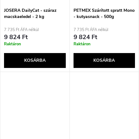
JOSERA DailyCat - száraz
PETMEX Szárított spratt Mono
macskaeledel - 2 kg
- kutyasnack - 500g
7 735 Ft ÁFA nélkül
7 735 Ft ÁFA nélkül
9 824 Ft
9 824 Ft
Raktáron
Raktáron
KOSÁRBA
KOSÁRBA