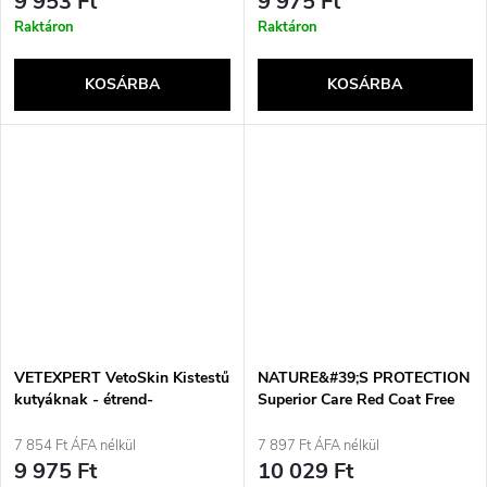
9 953 Ft
9 975 Ft
Raktáron
Raktáron
KOSÁRBA
KOSÁRBA
VETEXPERT VetoSkin Kistestű
NATURE&#39;S PROTECTION
kutyáknak - étrend-
Superior Care Red Coat Free
kiegészítők kutyáknak és
Junior Small Salmon krillel -
macskáknak - 60 tabletta
száraz eledel kölyökkutyáknak
7 854 Ft ÁFA nélkül
7 897 Ft ÁFA nélkül
- 1,5 kg
9 975 Ft
10 029 Ft