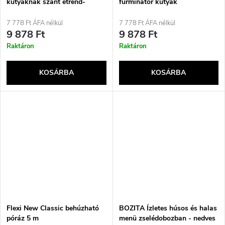
kutyáknak szánt étrend-
furminator kutyák
kiegészítők - 80 tabletta
szőrtelenítéséhez és
formázásához
7 778 Ft ÁFA nélkül
7 778 Ft ÁFA nélkül
9 878 Ft
9 878 Ft
Raktáron
Raktáron
KOSÁRBA
KOSÁRBA
Flexi New Classic behúzható
BOZITA Ízletes húsos és halas
póráz 5 m
menü zselédobozban - nedves