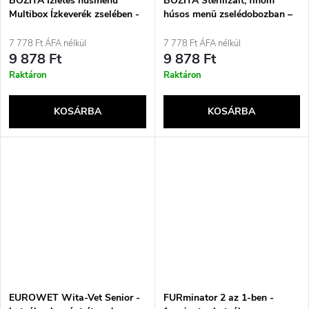
BOZITA Ízletes húsmenü
BOZITA Sterilizált, finom
Multibox Ízkeverék zselében -
húsos menü zselédobozban –
nedves eledel macskáknak -
nedves macskaeledel – 12x85g
12 x 85g
7 778 Ft ÁFA nélkül
7 778 Ft ÁFA nélkül
9 878 Ft
9 878 Ft
Raktáron
Raktáron
KOSÁRBA
KOSÁRBA
EUROWET Wita-Vet Senior -
FURminator 2 az 1-ben -