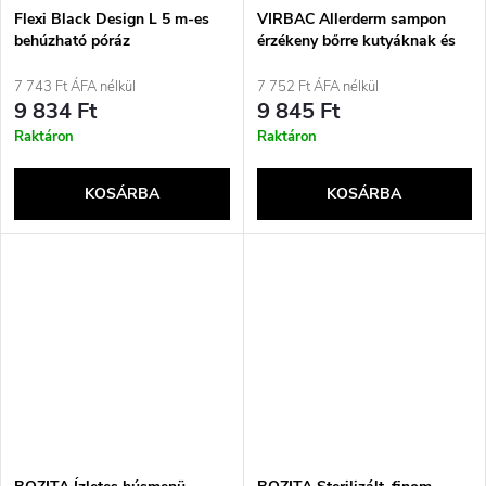
Flexi Black Design L 5 m-es
VIRBAC Allerderm sampon
behúzható póráz
érzékeny bőrre kutyáknak és
macskáknak 250 ml
7 743 Ft ÁFA nélkül
7 752 Ft ÁFA nélkül
9 834 Ft
9 845 Ft
Raktáron
Raktáron
KOSÁRBA
KOSÁRBA