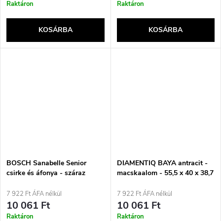
Raktáron
Raktáron
KOSÁRBA
KOSÁRBA
BOSCH Sanabelle Senior
DIAMENTIQ BAYA antracit -
csirke és áfonya - száraz
macskaalom - 55,5 x 40 x 38,7
macskaeledel - 2 kg
cm
7 922 Ft ÁFA nélkül
7 922 Ft ÁFA nélkül
10 061 Ft
10 061 Ft
Raktáron
Raktáron