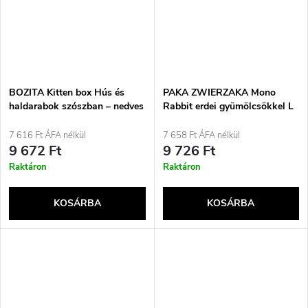
BOZITA Kitten box Hús és
PAKA ZWIERZAKA Mono
haldarabok szószban – nedves
Rabbit erdei gyümölcsökkel L
eledel kiscicáknak – 12x85g
– száraz kutyatáp – 1.5kg
7 616 Ft ÁFA nélkül
7 658 Ft ÁFA nélkül
9 672 Ft
9 726 Ft
Raktáron
Raktáron
KOSÁRBA
KOSÁRBA