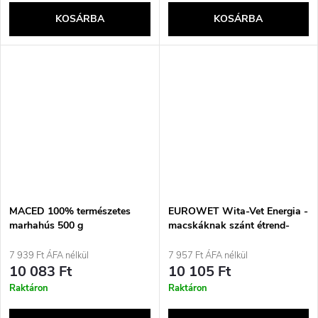
KOSÁRBA
KOSÁRBA
MACED 100% természetes
EUROWET Wita-Vet Energia -
marhahús 500 g
macskáknak szánt étrend-
kiegészítők - 120 tabletta
7 939 Ft ÁFA nélkül
7 957 Ft ÁFA nélkül
10 083 Ft
10 105 Ft
Raktáron
Raktáron