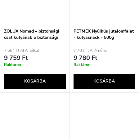
ZOLUX Nomad – biztonsági
PETMEX Nyúlhús jutalomfalat
csat kutyának a biztonsági
- kutyasnack - 500g
övben
7 684 Ft ÁFA nélkül
7 701 Ft ÁFA nélkül
9 759 Ft
9 780 Ft
Raktáron
Raktáron
KOSÁRBA
KOSÁRBA