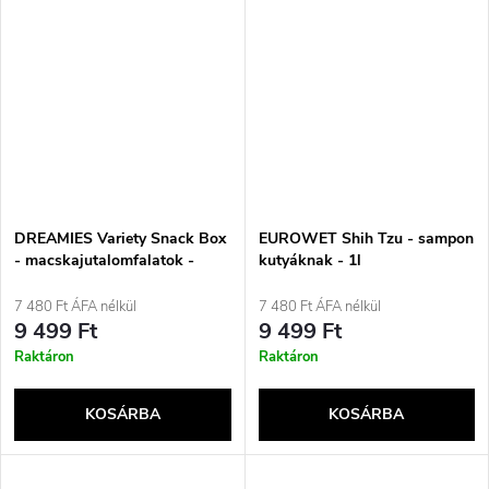
DREAMIES Variety Snack Box
EUROWET Shih Tzu - sampon
- macskajutalomfalatok -
kutyáknak - 1l
12x60 g
7 480 Ft ÁFA nélkül
7 480 Ft ÁFA nélkül
9 499 Ft
9 499 Ft
Raktáron
Raktáron
KOSÁRBA
KOSÁRBA