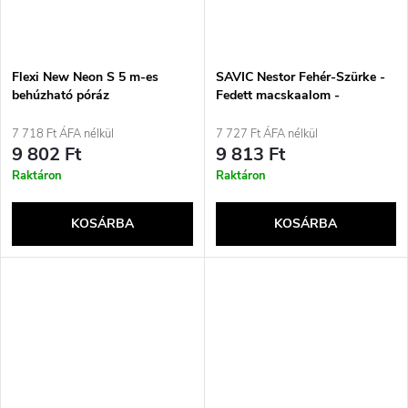
Flexi New Neon S 5 m-es
SAVIC Nestor Fehér-Szürke -
behúzható póráz
Fedett macskaalom -
56x39x38,5 cm - 1 db
7 718 Ft ÁFA nélkül
7 727 Ft ÁFA nélkül
9 802 Ft
9 813 Ft
Raktáron
Raktáron
KOSÁRBA
KOSÁRBA