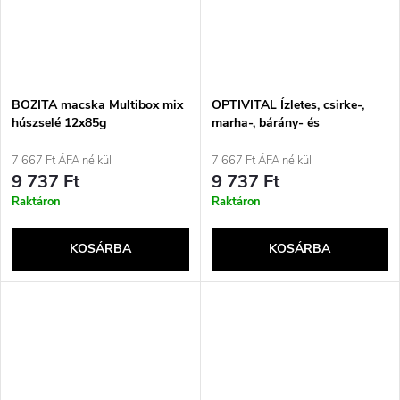
BOZITA macska Multibox mix
OPTIVITAL Ízletes, csirke-,
húszselé 12x85g
marha-, bárány- és
borjúhússal ízesített,
mártásban eltett nedves
7 667 Ft ÁFA nélkül
7 667 Ft ÁFA nélkül
macskaeledel - 40x85g
9 737 Ft
9 737 Ft
Raktáron
Raktáron
KOSÁRBA
KOSÁRBA