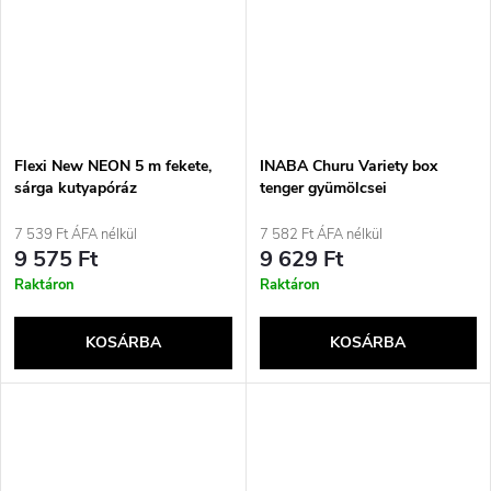
Flexi New NEON 5 m fekete,
INABA Churu Variety box
sárga kutyapóráz
tenger gyümölcsei
macskajutalomfalat - 20 x 14g
7 539 Ft ÁFA nélkül
7 582 Ft ÁFA nélkül
9 575 Ft
9 629 Ft
Raktáron
Raktáron
KOSÁRBA
KOSÁRBA