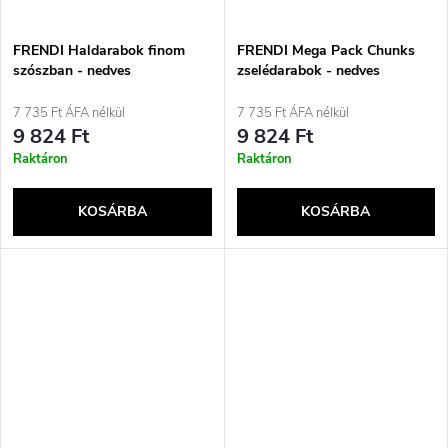
FRENDI Haldarabok finom
FRENDI Mega Pack Chunks
szószban - nedves
zselédarabok - nedves
macskaeledel - 48x100g
macskaeledel - 48x100g
7 735 Ft ÁFA nélkül
7 735 Ft ÁFA nélkül
9 824 Ft
9 824 Ft
Raktáron
Raktáron
KOSÁRBA
KOSÁRBA