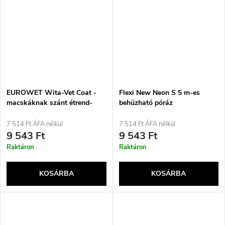
EUROWET Wita-Vet Coat -
Flexi New Neon S 5 m-es
macskáknak szánt étrend-
behúzható póráz
kiegészítők - 120 tabletta
7 514 Ft ÁFA nélkül
7 514 Ft ÁFA nélkül
9 543 Ft
9 543 Ft
Raktáron
Raktáron
KOSÁRBA
KOSÁRBA