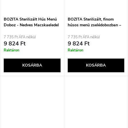
BOZITA Sterilizált Hús Menü
BOZITA Sterilizált, finom
Doboz - Nedves Macskaeledel
húsos menü zselédobozban –
- 12x85g
nedves macskaeledel – 12x85g
7 735 Ft ÁFA nélkül
7 735 Ft ÁFA nélkül
9 824 Ft
9 824 Ft
Raktáron
Raktáron
KOSÁRBA
KOSÁRBA