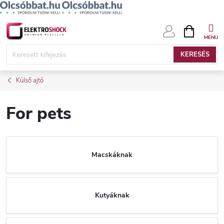
Ugrás
KOSÁR
a
fő
KERESÉS
tartalomhoz
Külső ajtó
For pets
Macskáknak
Kutyáknak