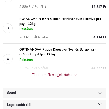
9 880 Ft ÁFA nélkül
12 547 Ft
ROYAL CANIN BHN Golden Retriever suché krmivo pro
psy - 12kg
Raktáron
26 861 Ft ÁFA nélkül
34 114 Ft
OPTIMANOVA Puppy Digestive Nyúl és Burgonya -
száraz kutyatáp - 12 kg
Raktáron
35 257 Ft ÁFA nélkül
44 777 Ft
Több termék megjelenítése
Szűrő
T
Legolcsóbb elöl