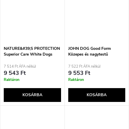
NATURE&#39;S PROTECTION
JOHN DOG Good Form
Superior Care White Dogs
Közepes és nagytestű
Junior Small Białoryba -
fajtáknak - sertés- és
száraz eledel kölyökkutyáknak
marhahúsos száraz kutyatáp -
7 514 Ft ÁFA nélkül
7 522 Ft ÁFA nélkül
- 1,5 kg
3 kg
9 543 Ft
9 553 Ft
Raktáron
Raktáron
KOSÁRBA
KOSÁRBA