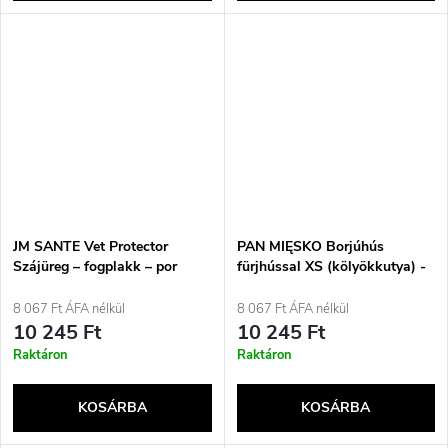
JM SANTE Vet Protector
PAN MIĘSKO Borjúhús
Szájüreg – fogplakk – por
fürjhússal XS (kölyökkutya) -
kutyák és macskák
száraz kutyaeledel - 3kg
szájhigiéniájára – 60g
8 067 Ft ÁFA nélkül
8 067 Ft ÁFA nélkül
10 245 Ft
10 245 Ft
Raktáron
Raktáron
KOSÁRBA
KOSÁRBA