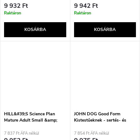
9 932 Ft
9 942 Ft
Raktáron
Raktáron
KOSÁRBA
KOSÁRBA
HILL&#39;S Science Plan
JOHN DOG Good Form
Mature Adult Small &amp;
Kistestűeknek - sertés- és
Mini - száraz kutyatáp - 1,5 kg
marhahúsos száraz kutyatáp -
3kg
7 837 Ft ÁFA nélkül
7 854 Ft ÁFA nélkül