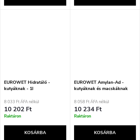
EUROWET Hidratáló -
EUROWET Amylan-Ad -
kutyáknak - 1l
kutyáknak és macskáknak
szánt étrend-kiegészítők - 30
tabletta
8 033 Ft ÁFA nélkül
8 058 Ft ÁFA nélkül
10 202 Ft
10 234 Ft
Raktáron
Raktáron
KOSÁRBA
KOSÁRBA