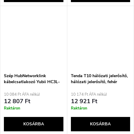
Szép HubNetworklink
Tenda T10 hálózati jelerősítő,
kábelcsatlakozó Yubii HC3L-
hálózati jelerősítő, fehér
hez
10 084 Ft ÁFA nélkül
10 174 Ft ÁFA nélkül
12 807 Ft
12 921 Ft
Raktáron
Raktáron
KOSÁRBA
KOSÁRBA