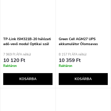
TP-Link ISM321B-20 hálózati
Green Cell AGM27 UPS
adó-vevő modul Optikai szál
akkumulátor Ólomsavas
1250 Mbit/s SFP
(VRLA) 12 V 5 Ah
7 969 Ft ÁFA nélkül
8 157 Ft ÁFA nélkül
10 120 Ft
10 359 Ft
Raktáron
Raktáron
KOSÁRBA
KOSÁRBA