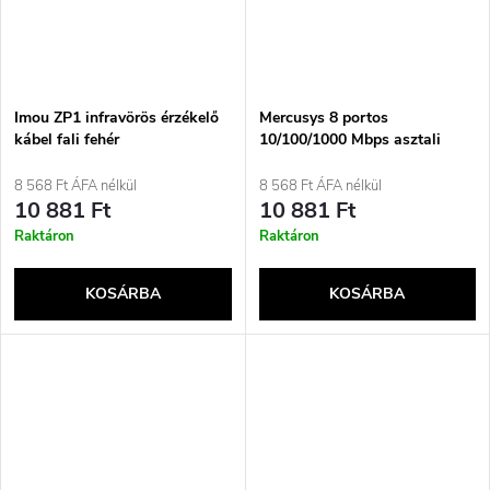
Imou ZP1 infravörös érzékelő
Mercusys 8 portos
kábel fali fehér
10/100/1000 Mbps asztali
switch
8 568 Ft ÁFA nélkül
8 568 Ft ÁFA nélkül
10 881 Ft
10 881 Ft
Raktáron
Raktáron
KOSÁRBA
KOSÁRBA