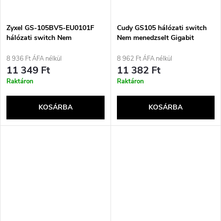
Zyxel GS-105BV5-EU0101F
Cudy GS105 hálózati switch
hálózati switch Nem
Nem menedzselt Gigabit
menedzselt L2 Gigabit
Ethernet (10/100/1000) Fekete
Ethernet (10/100/1000)
8 936 Ft ÁFA nélkül
8 962 Ft ÁFA nélkül
11 349 Ft
11 382 Ft
Raktáron
Raktáron
KOSÁRBA
KOSÁRBA