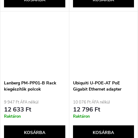
Lanberg PM-PP01-B Rack
Ubiquiti U-POE-AT PoE
kiegészítők polcok
Gigabit Ethernet adapter
9 947 Ft ÁFA nélkül
10 076 Ft ÁFA nélkül
12 633 Ft
12 796 Ft
Raktáron
Raktáron
KOSÁRBA
KOSÁRBA