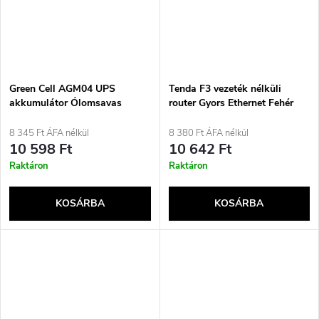
Green Cell AGM04 UPS
Tenda F3 vezeték nélküli
akkumulátor Ólomsavas
router Gyors Ethernet Fehér
(VRLA) 12 V 7 Ah
8 345 Ft ÁFA nélkül
8 380 Ft ÁFA nélkül
10 598 Ft
10 642 Ft
Raktáron
Raktáron
KOSÁRBA
KOSÁRBA