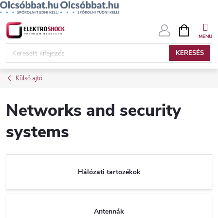
Ugrás
KOSÁR
a
fő
KERESÉS
tartalomhoz
Külső ajtó
Networks and security
systems
Hálózati tartozékok
Antennák