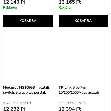
12 143 Ft
12 165 Ft
Raktáron
Raktáron
KOSÁRBA
KOSÁRBA
Mercusys MS105GS - asztali
TP-Link 5 portos
switch, 5 gigabites porttal,
10/100/1000Mbps asztali
fekete
hálózati switch
9 671 Ft ÁFA nélkül
9 759 Ft ÁFA nélkül
12 282 Ft
12 394 Ft