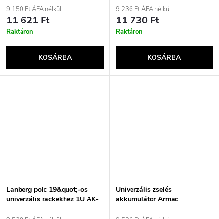
9 150 Ft ÁFA nélkül
9 236 Ft ÁFA nélkül
11 621 Ft
11 730 Ft
Raktáron
Raktáron
KOSÁRBA
KOSÁRBA
Lanberg polc 19&quot;-os
Univerzális zselés
univerzális rackekhez 1U AK-
akkumulátor Armac
1008-S
B/12V/9Ah