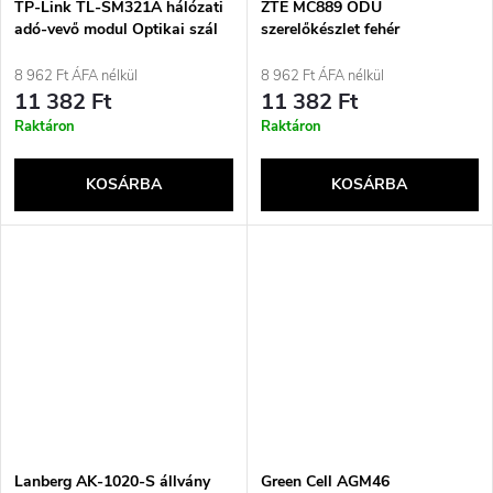
TP-Link TL-SM321A hálózati
ZTE MC889 ODU
adó-vevő modul Optikai szál
szerelőkészlet fehér
1250 Mbit/s SFP
8 962 Ft ÁFA nélkül
8 962 Ft ÁFA nélkül
11 382 Ft
11 382 Ft
Raktáron
Raktáron
KOSÁRBA
KOSÁRBA
Lanberg AK-1020-S állvány
Green Cell AGM46