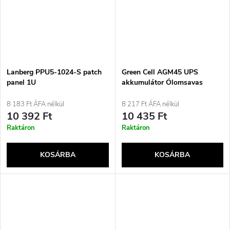
Lanberg PPU5-1024-S patch
Green Cell AGM45 UPS
panel 1U
akkumulátor Ólomsavas
(VRLA) 12 V 5,3 Ah
8 183 Ft ÁFA nélkül
8 217 Ft ÁFA nélkül
10 392 Ft
10 435 Ft
Raktáron
Raktáron
KOSÁRBA
KOSÁRBA