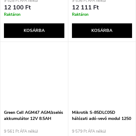
9 528 Ft ÁFA nélkül
9 536 Ft ÁFA nélkül
12 100 Ft
12 111 Ft
Raktáron
Raktáron
KOSÁRBA
KOSÁRBA
Green Cell AGM47 AGM/zselés
Mikrotik S-85DLC05D
akkumulátor 12V 8.5AH
hálózati adó-vevő modul 1250
Mbit/s SFP 850 nm
9 561 Ft ÁFA nélkül
9 579 Ft ÁFA nélkül