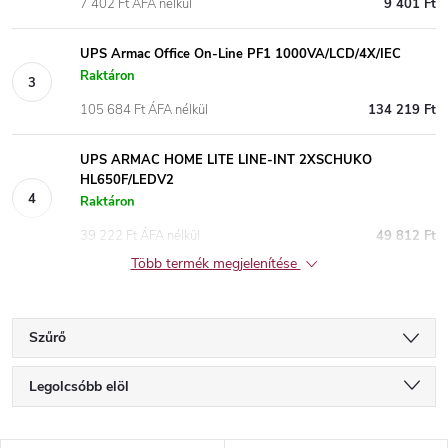
7 402 Ft ÁFA nélkül
9 401 Ft
UPS Armac Office On-Line PF1 1000VA/LCD/4X/IEC
Raktáron
105 684 Ft ÁFA nélkül
134 219 Ft
UPS ARMAC HOME LITE LINE-INT 2XSCHUKO
HL650F/LEDV2
Raktáron
39 222 Ft ÁFA nélkül
49 812 Ft
Több termék megjelenítése
Szűrő
T
Legolcsóbb elöl
e
Legdrágább