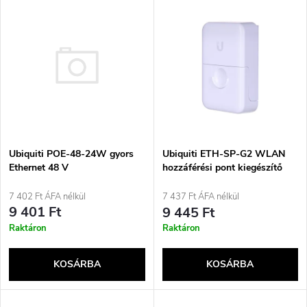
T
Legnépszerűbb termékek
r
e
ABC szerint
m
r
é
m
k
é
Ubiquiti POE-48-24W gyors
e
Ubiquiti ETH-SP-G2 WLAN
Ethernet 48 V
hozzáférési pont kiegészítő
k
k
7 402 Ft ÁFA nélkül
7 437 Ft ÁFA nélkül
e
9 401 Ft
9 445 Ft
r
Raktáron
Raktáron
k
e
KOSÁRBA
KOSÁRBA
l
n