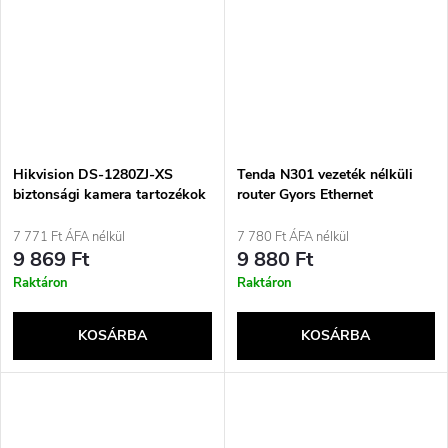
Hikvision DS-1280ZJ-XS
Tenda N301 vezeték nélküli
biztonsági kamera tartozékok
router Gyors Ethernet
Csatlakozódoboz
Egysávos (2,4 GHz) Fehér
7 771 Ft ÁFA nélkül
7 780 Ft ÁFA nélkül
9 869 Ft
9 880 Ft
Raktáron
Raktáron
KOSÁRBA
KOSÁRBA