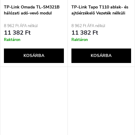
TP-Link Omada TL-SM321B
TP-Link Tapo T110 ablak- és
hálózati adó-vevő modul
ajtóérzékelő Vezeték nélküli
Optikai szál 1250 Mbit/s SFP
ajtó/ablak fehér
8 962 Ft ÁFA nélkül
8 962 Ft ÁFA nélkül
11 382 Ft
11 382 Ft
Raktáron
Raktáron
KOSÁRBA
KOSÁRBA