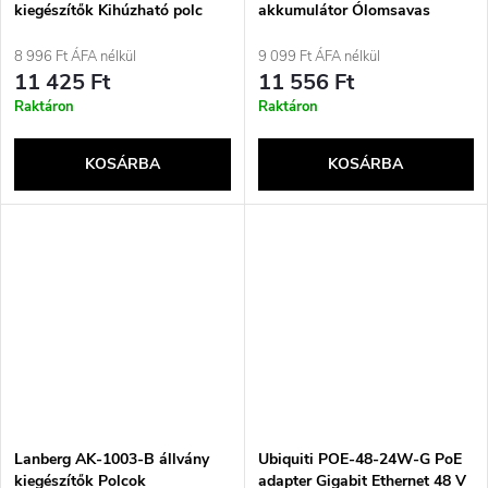
kiegészítők Kihúzható polc
akkumulátor Ólomsavas
(VRLA) 8000 mAh 12 V
8 996 Ft ÁFA nélkül
9 099 Ft ÁFA nélkül
11 425 Ft
11 556 Ft
Raktáron
Raktáron
KOSÁRBA
KOSÁRBA
Lanberg AK-1003-B állvány
Ubiquiti POE-48-24W-G PoE
kiegészítők Polcok
adapter Gigabit Ethernet 48 V