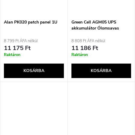
Alan PK020 patch panel 1U
Green Cell AGM05 UPS
akkumulátor Ólomsavas
(VRLA) 12 V 7,2 Ah
8 799 Ft ÁFA nélkül
8 808 Ft ÁFA nélkül
11 175 Ft
11 186 Ft
Raktáron
Raktáron
KOSÁRBA
KOSÁRBA