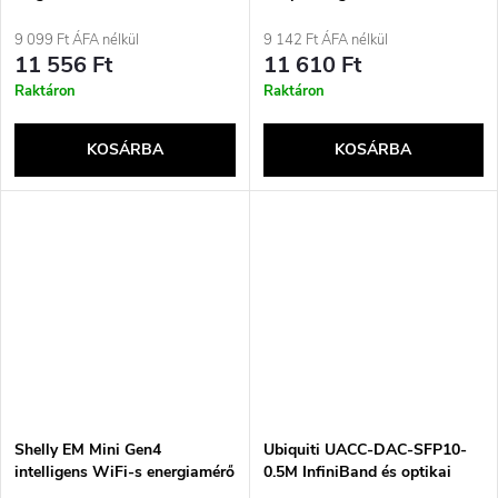
9 099 Ft ÁFA nélkül
9 142 Ft ÁFA nélkül
11 556 Ft
11 610 Ft
Raktáron
Raktáron
KOSÁRBA
KOSÁRBA
Shelly EM Mini Gen4
Ubiquiti UACC-DAC-SFP10-
intelligens WiFi-s energiamérő
0.5M InfiniBand és optikai
kábel 0.5 m SFP+ fekete