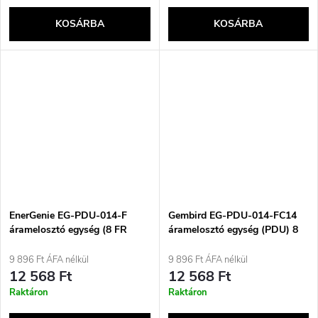
KOSÁRBA
KOSÁRBA
EnerGenie EG-PDU-014-F
Gembird EG-PDU-014-FC14
áramelosztó egység (8 FR
áramelosztó egység (PDU) 8
aljzat, 1U, 16A, Schuko dugó,
AC aljzat 1U Fekete
3 m, fekete)
9 896 Ft ÁFA nélkül
9 896 Ft ÁFA nélkül
12 568 Ft
12 568 Ft
Raktáron
Raktáron