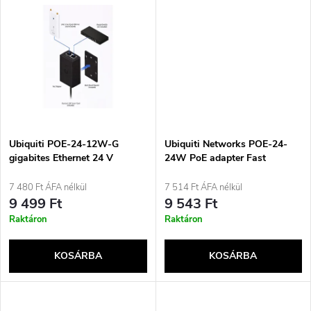
i
d
s
e
t
z
á
é
j
Ubiquiti POE-24-12W-G
Ubiquiti Networks POE-24-
s
gigabites Ethernet 24 V
24W PoE adapter Fast
Ethernet 24 V
a
7 480 Ft ÁFA nélkül
7 514 Ft ÁFA nélkül
e
9 499 Ft
9 543 Ft
Raktáron
Raktáron
KOSÁRBA
KOSÁRBA