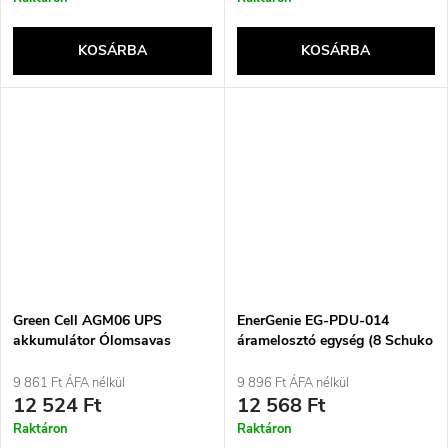
KOSÁRBA
KOSÁRBA
Green Cell AGM06 UPS
EnerGenie EG-PDU-014
akkumulátor Ólomsavas
áramelosztó egység (8 Schuko
(VRLA) 12 V 9 Ah
aljzat, 1U, 16A, Schuko
csatlakozó, 3 m, fekete)
9 861 Ft ÁFA nélkül
9 896 Ft ÁFA nélkül
12 524 Ft
12 568 Ft
Raktáron
Raktáron