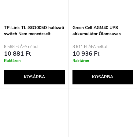
TP-Link TL-SG1005D hálózati
Green Cell AGM40 UPS
switch Nem menedzselt
akkumulátor Ólomsavas
Gigabit Ethernet (10/100/1000)
(VRLA) 6 V 15 Ah
Fekete
8 568 Ft ÁFA nélkül
8 611 Ft ÁFA nélkül
10 881 Ft
10 936 Ft
Raktáron
Raktáron
KOSÁRBA
KOSÁRBA