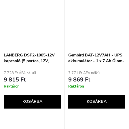
LANBERG DSP2-1005-12V
Gembird BAT-12V7AH - UPS
kapcsoló (5 portos, 12V,
akkumulátor - 1 x 7 Ah Ólom-
1GB/s)
savas (VRLA) 12 V
7 728 Ft ÁFA nélkül
7 771 Ft ÁFA nélkül
9 815 Ft
9 869 Ft
Raktáron
Raktáron
KOSÁRBA
KOSÁRBA