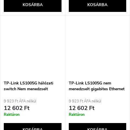
KOSÁRBA
KOSÁRBA
TP-Link LS1005G hálózati
TP-Link LS1005G nem
switch Nem menedzselt
menedzselt gigabites Ethernet
Gigabit Ethernet (10/100/1000)
(10/100/1000) fekete
Fekete
9 923 Ft ÁFA nélkül
9 923 Ft ÁFA nélkül
12 602 Ft
12 602 Ft
Raktáron
Raktáron
KOSÁRBA
KOSÁRBA