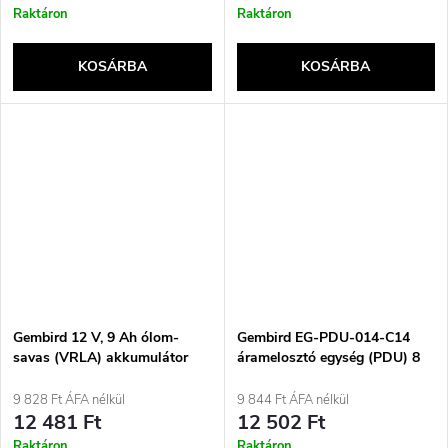
Raktáron
Raktáron
KOSÁRBA
KOSÁRBA
Gembird 12 V, 9 Ah ólom-
Gembird EG-PDU-014-C14
savas (VRLA) akkumulátor
áramelosztó egység (PDU) 8
AC aljzat / AC aljzat 1U Fekete
9 828 Ft ÁFA nélkül
9 844 Ft ÁFA nélkül
12 481 Ft
12 502 Ft
Raktáron
Raktáron