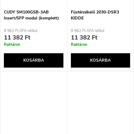
CUDY SM100GSB-3AB
Füstérzékelő 2030-DSR3
Insert/SFP modul (komplett)
KIDDE
8 962 Ft ÁFA nélkül
8 962 Ft ÁFA nélkül
11 382 Ft
11 382 Ft
Raktáron
Raktáron
KOSÁRBA
KOSÁRBA