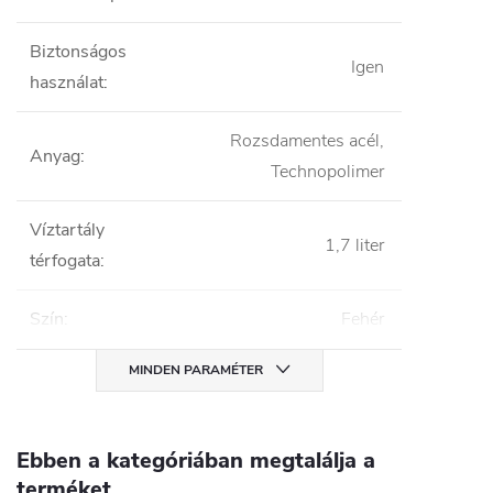
Biztonságos
Igen
használat
:
Rozsdamentes acél,
Anyag
:
Technopolimer
Víztartály
1,7 liter
térfogata
:
Szín
:
Fehér
MINDEN PARAMÉTER
Ebben a kategóriában megtalálja a
terméket