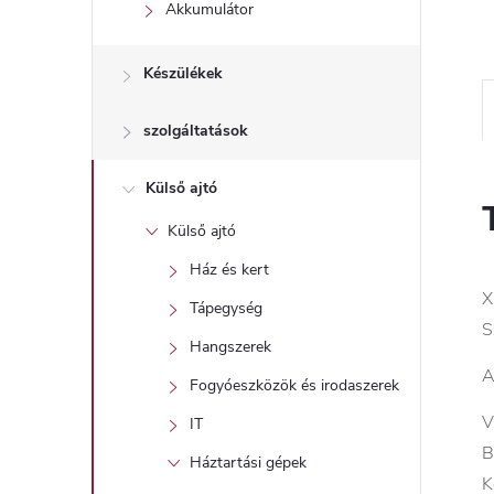
l
Akkumulátor
Készülékek
szolgáltatások
Külső ajtó
Külső ajtó
Ház és kert
X
Tápegység
S
Hangszerek
A
Fogyóeszközök és irodaszerek
V
IT
B
Háztartási gépek
K