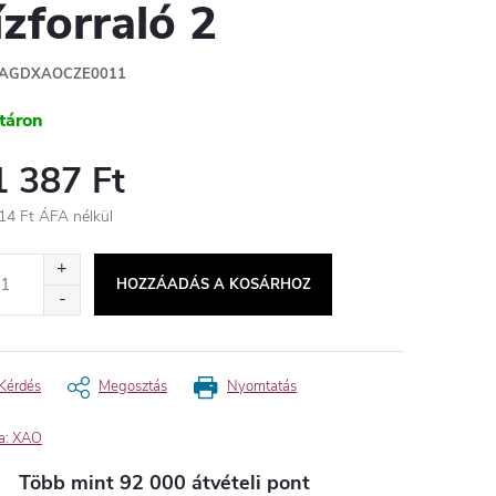
ízforraló 2
AGDXAOCZE0011
táron
1 387 Ft
14 Ft ÁFA nélkül
égár:
HOZZÁADÁS A KOSÁRHOZ
Kérdés
Megosztás
Nyomtatás
a:
XAO
Több mint 92 000 átvételi pont