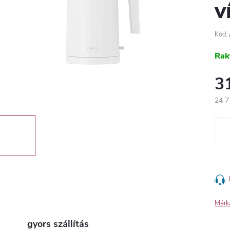
v
Kód:
Rak
3
24 7
Egys
Márk
gyors szállítás