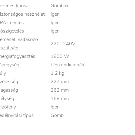
ezérlés típusa
Gombok
iztonságos használat
Igen
PA-mentes
Igen
őszigetelés
Igen
emeneti váltakozó
220 -240V
eszültség
nergiafogyasztás
1800 W
ápegység
Légkondicionáló
úly
1,2 kg
zélesség
227 mm
agasság
262 mm
élység
158 mm
elzőfény
Igen
edélnyitási típus
Gomb