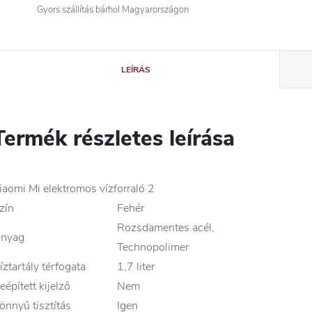
Gyors szállítás bárhol Magyarországon
LEÍRÁS
Termék részletes leírása
iaomi Mi elektromos vízforraló 2
zín
Fehér
Rozsdamentes acél,
nyag
Technopolimer
íztartály térfogata
1,7 liter
eépített kijelző
Nem
önnyű tisztítás
Igen