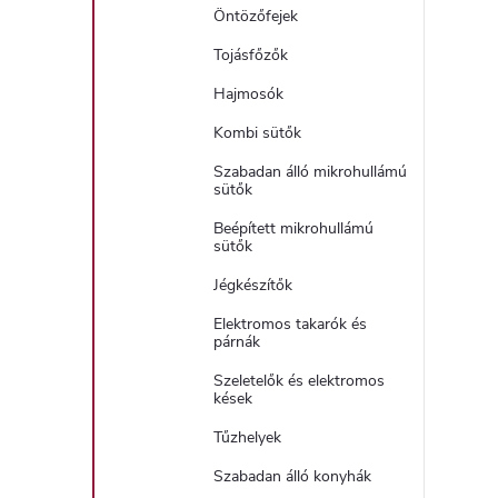
Öntözőfejek
Tojásfőzők
Hajmosók
Kombi sütők
Szabadan álló mikrohullámú
sütők
Beépített mikrohullámú
sütők
Jégkészítők
Elektromos takarók és
párnák
Szeletelők és elektromos
kések
Tűzhelyek
Szabadan álló konyhák