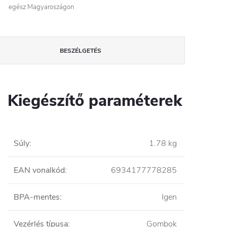
egész Magyaroszágon
BESZÉLGETÉS
Kiegészítő paraméterek
Súly
:
1.78 kg
EAN vonalkód
:
6934177778285
BPA-mentes
:
Igen
Vezérlés típusa
:
Gombok