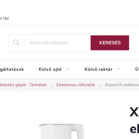
i tájékoztató
KERESÉS
lgáltatások
Külső ajtó
Külső raktár
Ü
ztartási gépek - Termékek
Elektromos vízforralók
Xiaomi Mi elektromo
X
e