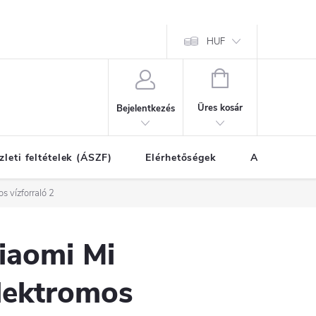
HUF
KOSÁR
Üres kosár
Bejelentkezés
zleti feltételek (ÁSZF)
Elérhetőségek
A vásárlás l
s vízforraló 2
iaomi Mi
lektromos