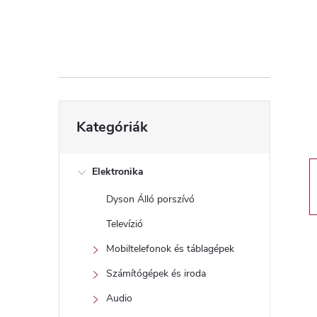
d
a
l
s
Kategóriák
Kategóriák
átugrása
ó
p
Elektronika
Dyson Álló porszívó
a
Televízió
n
Mobiltelefonok és táblagépek
Számítógépek és iroda
e
Audio