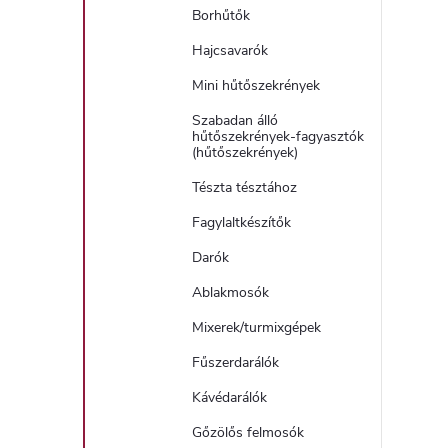
Borhűtők
Hajcsavarók
Mini hűtőszekrények
Szabadan álló
hűtőszekrények-fagyasztók
(hűtőszekrények)
Tészta tésztához
Fagylaltkészítők
Darók
Ablakmosók
Mixerek/turmixgépek
Fűszerdarálók
Kávédarálók
Gőzölős felmosók