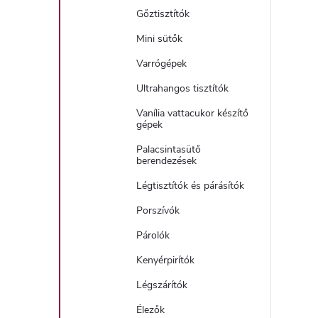
Gőztisztítók
Mini sütők
Varrógépek
Ultrahangos tisztítók
Vanília vattacukor készítő
gépek
Palacsintasütő
berendezések
Légtisztítók és párásítók
Porszívók
Párolók
Kenyérpirítók
Légszárítók
Élezők