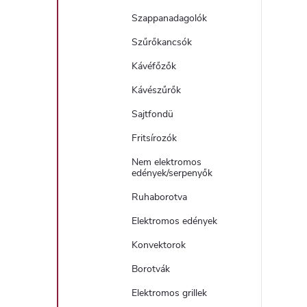
Szappanadagolók
Szűrőkancsók
Kávéfőzők
Kávészűrők
Sajtfondü
Fritsírozók
Nem elektromos
edények/serpenyők
Ruhaborotva
Elektromos edények
Konvektorok
Borotvák
Elektromos grillek