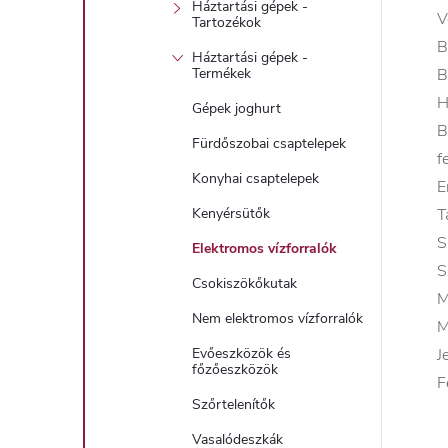
Háztartási gépek -
V
Tartozékok
B
Háztartási gépek -
B
Termékek
H
Gépek joghurt
B
Fürdőszobai csaptelepek
f
Konyhai csaptelepek
E
T
Kenyérsütők
S
Elektromos vízforralók
S
Csokiszökőkutak
M
Nem elektromos vízforralók
M
J
Evőeszközök és
főzőeszközök
F
Szőrtelenítők
Vasalódeszkák