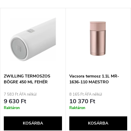
e
Legdrágább
T
Legnépszerűbb termékek
r
e
ABC szerint
m
r
é
m
k
é
e
ZWILLING TERMOSZOS
Vacsora termosz 1.1L MR-
BÖGRE 450 ML FEHÉR
1636-110 MAESTRO
k
k
7 583 Ft ÁFA nélkül
8 165 Ft ÁFA nélkül
e
9 630 Ft
10 370 Ft
r
Raktáron
Raktáron
k
e
KOSÁRBA
KOSÁRBA