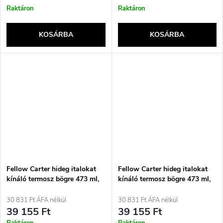
Raktáron
Raktáron
KOSÁRBA
KOSÁRBA
Fellow Carter hideg italokat
Fellow Carter hideg italokat
kínáló termosz bögre 473 ml,
kínáló termosz bögre 473 ml,
menta színű
szürke
30 831 Ft ÁFA nélkül
30 831 Ft ÁFA nélkül
39 155 Ft
39 155 Ft