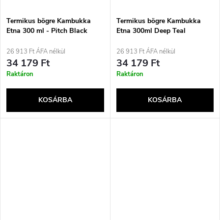
Termikus bögre Kambukka
Termikus bögre Kambukka
Etna 300 ml - Pitch Black
Etna 300ml Deep Teal
26 913 Ft ÁFA nélkül
26 913 Ft ÁFA nélkül
34 179 Ft
34 179 Ft
Raktáron
Raktáron
KOSÁRBA
KOSÁRBA