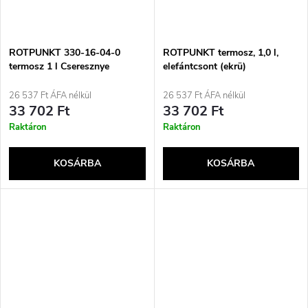
ROTPUNKT 330-16-04-0
ROTPUNKT termosz, 1,0 l,
termosz 1 l Cseresznye
elefántcsont (ekrü)
(gyümölcs)
26 537 Ft ÁFA nélkül
26 537 Ft ÁFA nélkül
33 702 Ft
33 702 Ft
Raktáron
Raktáron
KOSÁRBA
KOSÁRBA