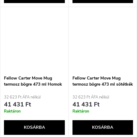
Fellow Carter Move Mug
Fellow Carter Move Mug
termosz bögre 473 ml Homok
termosz bögre 473 ml sötétkék
32 623 Ft ÁFA nélkül
32 623 Ft ÁFA nélkül
41 431 Ft
41 431 Ft
Raktáron
Raktáron
KOSÁRBA
KOSÁRBA