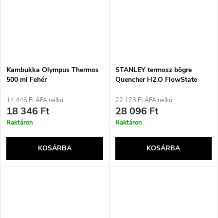
Kambukka Olympus Thermos
STANLEY termosz bögre
500 ml Fehér
Quencher H2.O FlowState
1,18 l pisztácia
14 446 Ft ÁFA nélkül
22 123 Ft ÁFA nélkül
18 346 Ft
28 096 Ft
Raktáron
Raktáron
KOSÁRBA
KOSÁRBA