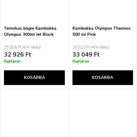
Termikus bögre Kambukka
Kambukka Olympus Thermos
Olympus 300ml Jet Black
500 ml Pink
25 926 Ft ÁFA nélkül
26 023 Ft ÁFA nélkül
32 926 Ft
33 049 Ft
Raktáron
Raktáron
KOSÁRBA
KOSÁRBA