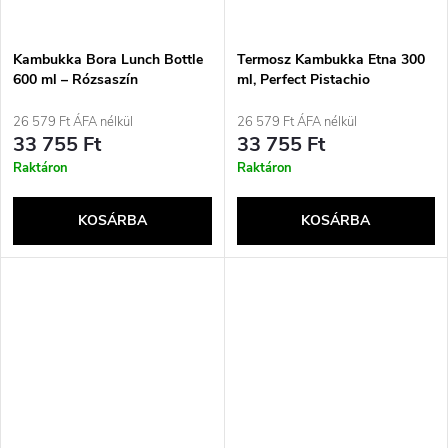
Kambukka Bora Lunch Bottle
Termosz Kambukka Etna 300
600 ml – Rózsaszín
ml, Perfect Pistachio
26 579 Ft ÁFA nélkül
26 579 Ft ÁFA nélkül
33 755 Ft
33 755 Ft
Raktáron
Raktáron
KOSÁRBA
KOSÁRBA