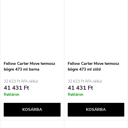
Fellow Carter Move termosz
Fellow Carter Move termosz
bögre 473 ml barna
bögre 473 ml zöld
32 623 Ft ÁFA nélkül
32 623 Ft ÁFA nélkül
41 431 Ft
41 431 Ft
Raktáron
Raktáron
KOSÁRBA
KOSÁRBA