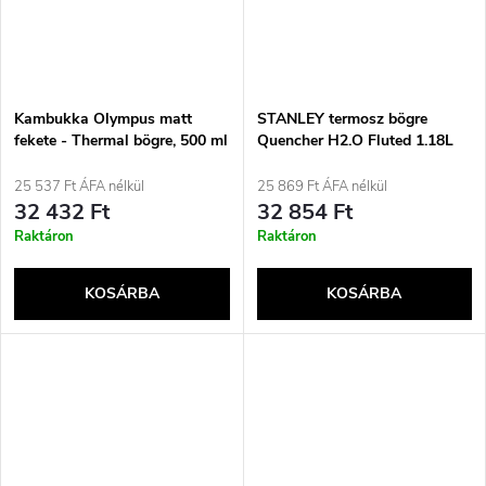
Kambukka Olympus matt
STANLEY termosz bögre
fekete - Thermal bögre, 500 ml
Quencher H2.O Fluted 1.18L
GunMetal Shine
25 537 Ft ÁFA nélkül
25 869 Ft ÁFA nélkül
32 432 Ft
32 854 Ft
Raktáron
Raktáron
KOSÁRBA
KOSÁRBA