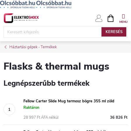
Ugrás
KOSÁR
a
fő
KERESÉS
tartalomhoz
Háztartási gépek - Termékek
Flasks & thermal mugs
Legnépszerűbb termékek
Fellow Carter Slide Mug termosz bögre 355 ml zöld
Raktáron
28 997 Ft ÁFA nélkül
36 826 Ft