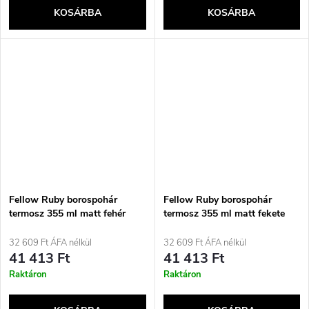
KOSÁRBA
KOSÁRBA
Fellow Ruby borospohár
Fellow Ruby borospohár
termosz 355 ml matt fehér
termosz 355 ml matt fekete
32 609 Ft ÁFA nélkül
32 609 Ft ÁFA nélkül
41 413 Ft
41 413 Ft
Raktáron
Raktáron