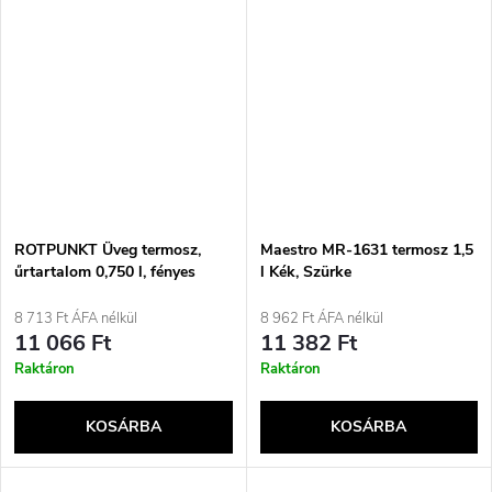
ROTPUNKT Üveg termosz,
Maestro MR-1631 termosz 1,5
űrtartalom 0,750 l, fényes
l Kék, Szürke
szőlő (püspöki lila)
8 713 Ft ÁFA nélkül
8 962 Ft ÁFA nélkül
11 066 Ft
11 382 Ft
Raktáron
Raktáron
KOSÁRBA
KOSÁRBA