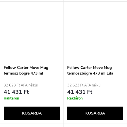
Fellow Carter Move Mug
Fellow Carter Move Mug
termosz bögre 473 ml
termoszbögre 473 ml Lila
sötétpiros
32 623 Ft ÁFA nélkül
32 623 Ft ÁFA nélkül
41 431 Ft
41 431 Ft
Raktáron
Raktáron
KOSÁRBA
KOSÁRBA