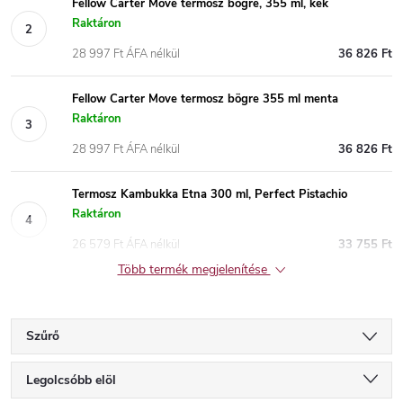
Fellow Carter Move termosz bögre, 355 ml, kék
Raktáron
28 997 Ft ÁFA nélkül
36 826 Ft
Fellow Carter Move termosz bögre 355 ml menta
Raktáron
28 997 Ft ÁFA nélkül
36 826 Ft
Termosz Kambukka Etna 300 ml, Perfect Pistachio
Raktáron
26 579 Ft ÁFA nélkül
33 755 Ft
Több termék megjelenítése
Szűrő
T
Legolcsóbb elöl