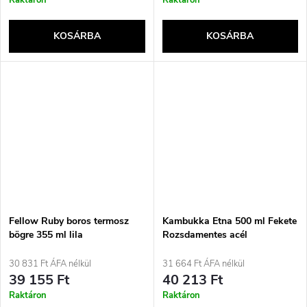
Raktáron
Raktáron
KOSÁRBA
KOSÁRBA
Fellow Ruby boros termosz
Kambukka Etna 500 ml Fekete
bögre 355 ml lila
Rozsdamentes acél
30 831 Ft ÁFA nélkül
31 664 Ft ÁFA nélkül
39 155 Ft
40 213 Ft
Raktáron
Raktáron