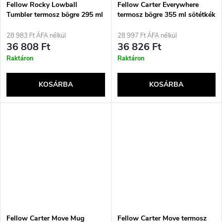
Fellow Rocky Lowball
Fellow Carter Everywhere
Tumbler termosz bögre 295 ml
termosz bögre 355 ml sötétkék
sötétkék
28 983 Ft ÁFA nélkül
28 997 Ft ÁFA nélkül
36 808 Ft
36 826 Ft
Raktáron
Raktáron
KOSÁRBA
KOSÁRBA
Fellow Carter Move Mug
Fellow Carter Move termosz