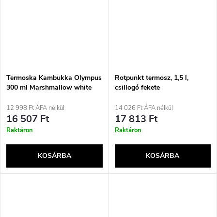
Termoska Kambukka Olympus
Rotpunkt termosz, 1,5 l,
300 ml Marshmallow white
csillogó fekete
12 998 Ft ÁFA nélkül
14 026 Ft ÁFA nélkül
16 507 Ft
17 813 Ft
Raktáron
Raktáron
KOSÁRBA
KOSÁRBA