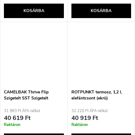
KOSÁRBA
KOSÁRBA
CAMELBAK Thrive Flip
ROTPUNKT termosz, 1,2 l,
Szigetelt SST Szigetelt
elefántcsont (ekrü)
Thermo Kulacs 740 ml
31 983 Ft ÁFA nélkül
32 220 Ft ÁFA nélkül
40 619 Ft
40 919 Ft
Raktáron
Raktáron