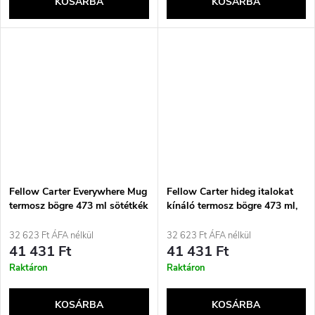
KOSÁRBA
KOSÁRBA
Fellow Carter Everywhere Mug
Fellow Carter hideg italokat
termosz bögre 473 ml sötétkék
kínáló termosz bögre 473 ml,
fekete
32 623 Ft ÁFA nélkül
32 623 Ft ÁFA nélkül
41 431 Ft
41 431 Ft
Raktáron
Raktáron
KOSÁRBA
KOSÁRBA