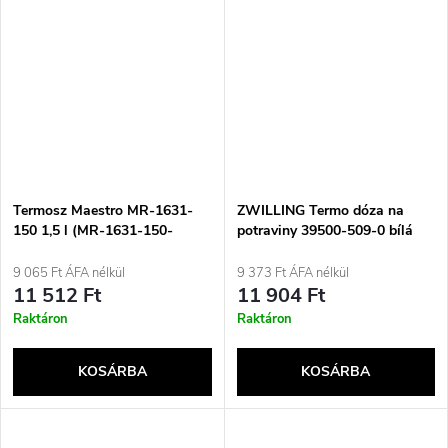
Termosz Maestro MR-1631-
ZWILLING Termo dóza na
150 1,5 l (MR-1631-150-
potraviny 39500-509-0 bílá
GREEN) Zöld
700ml
9 065 Ft ÁFA nélkül
9 373 Ft ÁFA nélkül
11 512 Ft
11 904 Ft
Raktáron
Raktáron
KOSÁRBA
KOSÁRBA