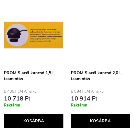
l
n
i
d
s
e
t
z
á
é
j
PROMIS acél kancsó 1,5 l,
PROMIS acél kancsó 2,0 l,
s
teamintás
teamintás
a
8 439 Ft ÁFA nélkül
8 594 Ft ÁFA nélkül
e
10 718 Ft
10 914 Ft
Raktáron
Raktáron
KOSÁRBA
KOSÁRBA