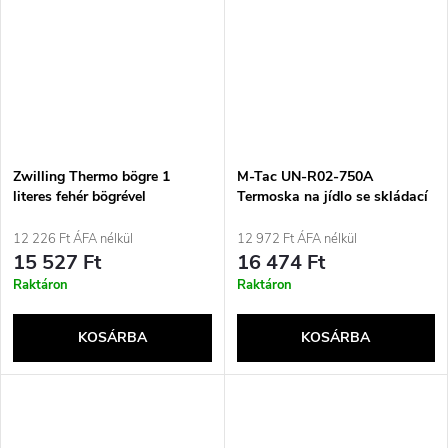
Zwilling Thermo bögre 1
M-Tac UN-R02-750A
literes fehér bögrével
Termoska na jídlo se skládací
lžící z nerezové oceli 750 ml
Olivová
12 226 Ft ÁFA nélkül
12 972 Ft ÁFA nélkül
15 527 Ft
16 474 Ft
Raktáron
Raktáron
KOSÁRBA
KOSÁRBA