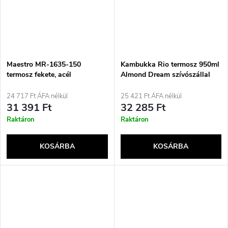
Maestro MR-1635-150
Kambukka Rio termosz 950ml
termosz fekete, acél
Almond Dream szívószállal
24 717 Ft ÁFA nélkül
25 421 Ft ÁFA nélkül
31 391 Ft
32 285 Ft
Raktáron
Raktáron
KOSÁRBA
KOSÁRBA