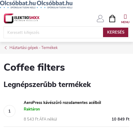
Ugrás
KOSÁR
a
fő
KERESÉS
tartalomhoz
Háztartási gépek - Termékek
Coffee filters
Legnépszerűbb termékek
AeroPress kávészűrő rozsdamentes acélból
Raktáron
8 543 Ft ÁFA nélkül
10 849 Ft