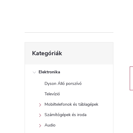
d
a
l
s
Kategóriák
Kategóriák
átugrása
ó
p
Elektronika
Dyson Álló porszívó
a
Televízió
n
Mobiltelefonok és táblagépek
Számítógépek és iroda
e
Audio