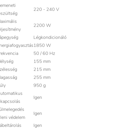
emeneti
220 - 240 V
eszültség
aximális
2200 W
eljesítmény
ápegység
Légkondicionáló
nergiafogyasztás
1850 W
rekvencia
50 / 60 Hz
élység
155 mm
zélesség
215 mm
agasság
255 mm
úly
950 g
utomatikus
Igen
ikapcsolás
úlmelegedés
Igen
lleni védelem
ábeltárolás
Igen