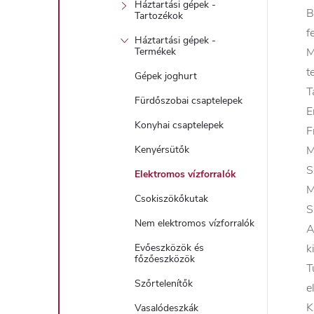
Háztartási gépek -
B
Tartozékok
f
Háztartási gépek -
M
Termékek
t
Gépek joghurt
T
Fürdőszobai csaptelepek
E
Konyhai csaptelepek
F
M
Kenyérsütők
S
Elektromos vízforralók
M
Csokiszökőkutak
S
Nem elektromos vízforralók
A
k
Evőeszközök és
főzőeszközök
T
Szőrtelenítők
e
K
Vasalódeszkák