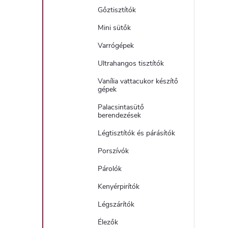
Gőztisztítók
Mini sütők
Varrógépek
Ultrahangos tisztítók
Vanília vattacukor készítő
gépek
Palacsintasütő
berendezések
Légtisztítók és párásítók
Porszívók
Párolók
Kenyérpirítók
Légszárítók
Élezők