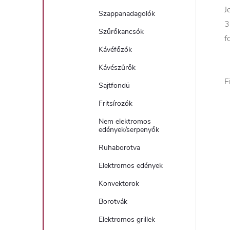
J
Szappanadagolók
3
Szűrőkancsók
f
Kávéfőzők
Kávészűrők
F
Sajtfondü
Fritsírozók
Nem elektromos
edények/serpenyők
Ruhaborotva
Elektromos edények
Konvektorok
Borotvák
Elektromos grillek