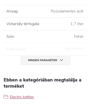
Anyag
:
Rozsdamentes acél
Víztartály térfogata
:
1,7 liter
Szín
:
Fehér
Frekvencia
:
50 / 60 Hz
MINDEN PARAMÉTER
Ebben a kategóriában megtalálja a
terméket
Electric kettles