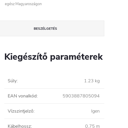
egész Magyaroszágon
BESZÉLGETÉS
Kiegészítő paraméterek
Súly
:
1.23 kg
EAN vonalkód
:
5903887805094
Vízszintjelző
:
Igen
Kábelhossz
:
0,75 m