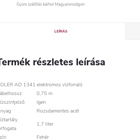
Gyors szállítás bárhol Magyarországon
LEÍRÁS
Termék részletes leírása
DLER AD 1341 elektromos vízforraló
ábelhossz
0,75 m
ízszintjelző
Igen
nyag
Rozsdamentes acél
íztartály
1,7 liter
érfogata
zín
Fehér