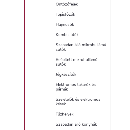
Öntözőfejek
Tojásfőzők
Hajmosók
Kombi sütők
Szabadan álló mikrohullámú
sütők
Beépített mikrohullámú
sütők
Jégkészítők
Elektromos takarók és
párnák
Szeletelők és elektromos
kések
Tűzhelyek
Szabadan álló konyhák