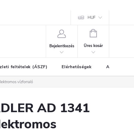
HUF
KOSÁR
Üres kosár
Bejelentkezés
zleti feltételek (ÁSZF)
Elérhetőségek
A vásárlás l
ktromos vízforraló
DLER AD 1341
lektromos