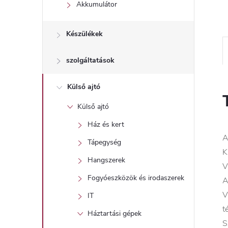
l
Akkumulátor
Készülékek
szolgáltatások
Külső ajtó
Külső ajtó
Ház és kert
A
Tápegység
K
Hangszerek
V
Fogyóeszközök és irodaszerek
A
V
IT
t
Háztartási gépek
S