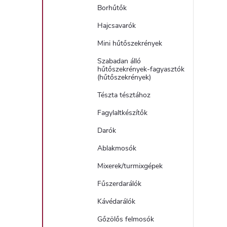
Borhűtők
Hajcsavarók
Mini hűtőszekrények
Szabadan álló
hűtőszekrények-fagyasztók
(hűtőszekrények)
Tészta tésztához
Fagylaltkészítők
Darók
Ablakmosók
Mixerek/turmixgépek
Fűszerdarálók
Kávédarálók
Gőzölős felmosók