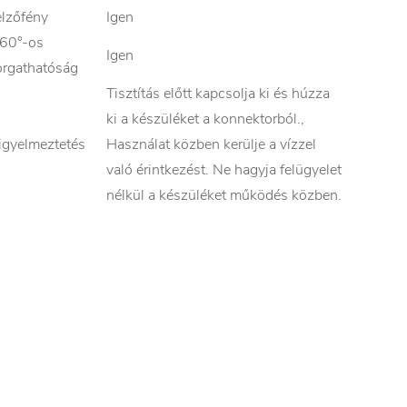
elzőfény
Igen
60°-os
Igen
orgathatóság
Tisztítás előtt kapcsolja ki és húzza
ki a készüléket a konnektorból.,
igyelmeztetés
Használat közben kerülje a vízzel
való érintkezést. Ne hagyja felügyelet
nélkül a készüléket működés közben.