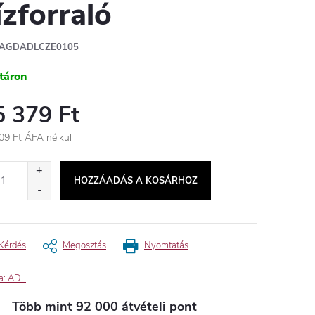
ízforraló
AGDADLCZE0105
táron
5 379 Ft
09 Ft ÁFA nélkül
égár:
HOZZÁADÁS A KOSÁRHOZ
Kérdés
Megosztás
Nyomtatás
a:
ADL
Több mint 92 000 átvételi pont