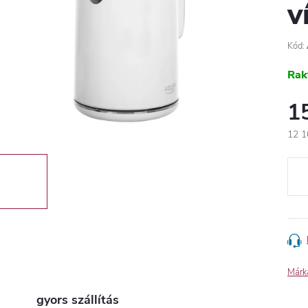
v
Kód:
Rak
1
12 1
Egys
Márk
gyors szállítás