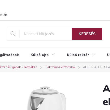
i tájékoztató
KERESÉS
lgáltatások
Külső ajtó
Külső raktár
Ü
ztartási gépek - Termékek
Elektromos vízforralók
ADLER AD 1341 ele
A
e