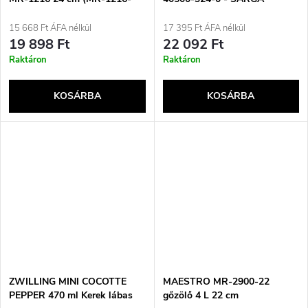
24)
15 668 Ft ÁFA nélkül
17 395 Ft ÁFA nélkül
19 898 Ft
22 092 Ft
Raktáron
Raktáron
KOSÁRBA
KOSÁRBA
ZWILLING MINI COCOTTE
MAESTRO MR-2900-22
PEPPER 470 ml Kerek lábas
gőzölő 4 L 22 cm