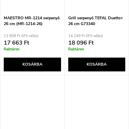
MAESTRO MR-1214 serpenyő
Grill serpenyő TEFAL Duetto+
26 cm (MR-1214-26)
26 cm G73340
13 908 Ft ÁFA nélkül
14 249 Ft ÁFA nélkül
17 663 Ft
18 096 Ft
Raktáron
Raktáron
KOSÁRBA
KOSÁRBA