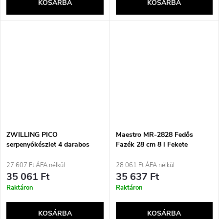
KOSÁRBA
KOSÁRBA
ZWILLING PICO
Maestro MR-2828 Fedős
serpenyőkészlet 4 darabos
Fazék 28 cm 8 l Fekete
27 607 Ft ÁFA nélkül
28 061 Ft ÁFA nélkül
35 061 Ft
35 637 Ft
Raktáron
Raktáron
KOSÁRBA
KOSÁRBA