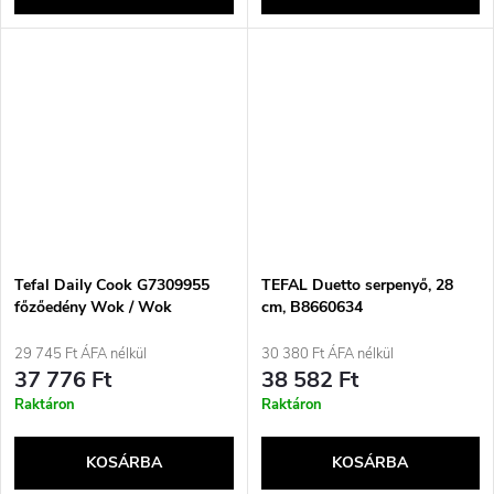
Tefal Daily Cook G7309955
TEFAL Duetto serpenyő, 28
főzőedény Wok / Wok
cm, B8660634
serpenyő Kerek
29 745 Ft ÁFA nélkül
30 380 Ft ÁFA nélkül
37 776 Ft
38 582 Ft
Raktáron
Raktáron
KOSÁRBA
KOSÁRBA