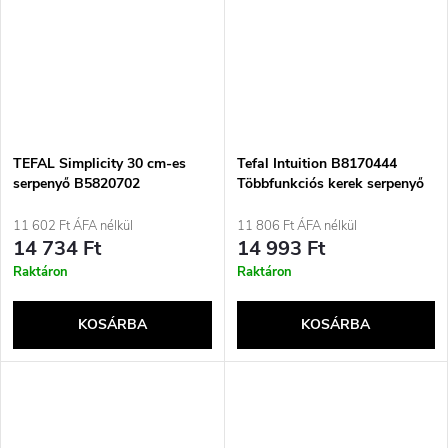
TEFAL Simplicity 30 cm-es
Tefal Intuition B8170444
serpenyő B5820702
Többfunkciós kerek serpenyő
11 602 Ft ÁFA nélkül
11 806 Ft ÁFA nélkül
14 734 Ft
14 993 Ft
Raktáron
Raktáron
KOSÁRBA
KOSÁRBA