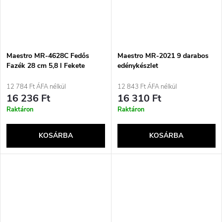
Maestro MR-4628C Fedős
Maestro MR-2021 9 darabos
Fazék 28 cm 5,8 l Fekete
edénykészlet
12 784 Ft ÁFA nélkül
12 843 Ft ÁFA nélkül
16 236 Ft
16 310 Ft
Raktáron
Raktáron
KOSÁRBA
KOSÁRBA