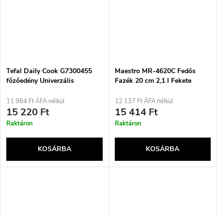
Tefal Daily Cook G7300455
Maestro MR-4620C Fedős
főzőedény Univerzális
Fazék 20 cm 2,1 l Fekete
serpenyő Kerek
11 984 Ft ÁFA nélkül
12 137 Ft ÁFA nélkül
15 220 Ft
15 414 Ft
Raktáron
Raktáron
KOSÁRBA
KOSÁRBA