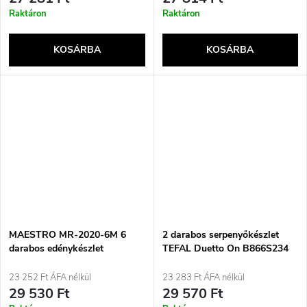
Raktáron
Raktáron
KOSÁRBA
KOSÁRBA
MAESTRO MR-2020-6M 6
2 darabos serpenyőkészlet
darabos edénykészlet
TEFAL Duetto On B866S234
24/28 cm
23 252 Ft ÁFA nélkül
23 283 Ft ÁFA nélkül
29 530 Ft
29 570 Ft