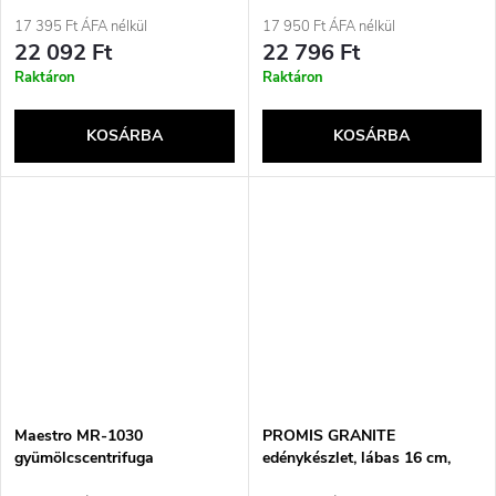
tál
17 395 Ft ÁFA nélkül
17 950 Ft ÁFA nélkül
22 092 Ft
22 796 Ft
Raktáron
Raktáron
KOSÁRBA
KOSÁRBA
Maestro MR-1030
PROMIS GRANITE
gyümölcscentrifuga
edénykészlet, lábas 16 cm,
edények 20, 24, 28 barna