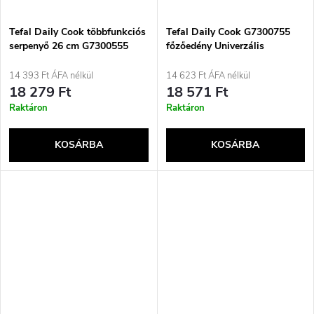
Tefal Daily Cook többfunkciós
Tefal Daily Cook G7300755
serpenyő 26 cm G7300555
főzőedény Univerzális
serpenyő Kerek
14 393 Ft ÁFA nélkül
14 623 Ft ÁFA nélkül
18 279 Ft
18 571 Ft
Raktáron
Raktáron
KOSÁRBA
KOSÁRBA