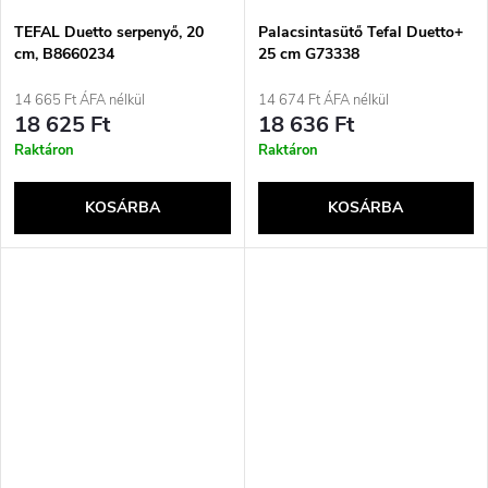
TEFAL Duetto serpenyő, 20
Palacsintasütő Tefal Duetto+
cm, B8660234
25 cm G73338
14 665 Ft ÁFA nélkül
14 674 Ft ÁFA nélkül
18 625 Ft
18 636 Ft
Raktáron
Raktáron
KOSÁRBA
KOSÁRBA