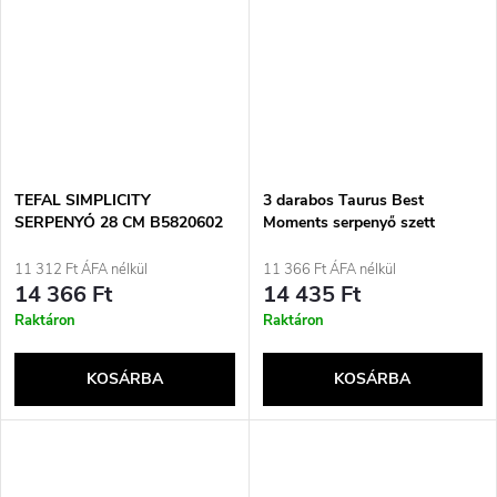
TEFAL SIMPLICITY
3 darabos Taurus Best
SERPENYŐ 28 CM B5820602
Moments serpenyő szett
18/22/26 cm
11 312 Ft ÁFA nélkül
11 366 Ft ÁFA nélkül
14 366 Ft
14 435 Ft
Raktáron
Raktáron
KOSÁRBA
KOSÁRBA