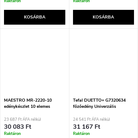
Raktáron
Raktáron
KOSÁRBA
KOSÁRBA
MAESTRO MR-2220-10
Tefal DUETTO+ G7320634
edénykészlet 10 elemes
főzőedény Univerzális
serpenyő Kerek
23 687 Ft ÁFA nélkül
24 541 Ft ÁFA nélkül
30 083 Ft
31 167 Ft
Raktáron
Raktáron