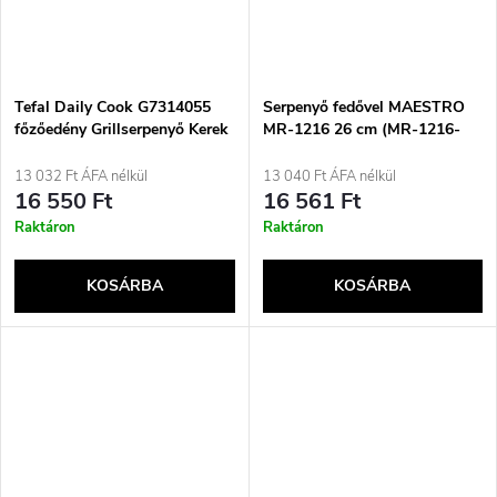
Tefal Daily Cook G7314055
Serpenyő fedővel MAESTRO
főzőedény Grillserpenyő Kerek
MR-1216 26 cm (MR-1216-
26)
13 032 Ft ÁFA nélkül
13 040 Ft ÁFA nélkül
16 550 Ft
16 561 Ft
Raktáron
Raktáron
KOSÁRBA
KOSÁRBA