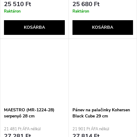
25 510 Ft
25 680 Ft
Raktáron
Raktáron
KOSÁRBA
KOSÁRBA
MAESTRO (MR-1224-28)
Pánev na palačinky Kohersen
serpenyő 28 cm
Black Cube 29 cm
21 481 Ft ÁFA nélkül
21 901 Ft ÁFA nélkül
27 281 Ft
27 814 Ft