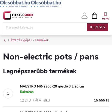
Ugrás
KOSÁR
a
fő
KERESÉS
tartalomhoz
Háztartási gépek - Termékek
Non-electric pots / pans
Legnépszerűbb termékek
MAESTRO MR-2900-20 gőzölő 3 L 20 cm
Raktáron
12 248 Ft ÁFA nélkül
15 555 Ft