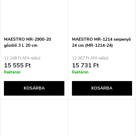
MAESTRO MR-2900-20
MAESTRO MR-1214 serpenyő
gőzölő 3 L 20 cm
24 cm (MR-1214-24)
12 248 Ft ÁFA nélkül
12 387 Ft ÁFA nélkül
15 555 Ft
15 731 Ft
Raktáron
Raktáron
KOSÁRBA
KOSÁRBA