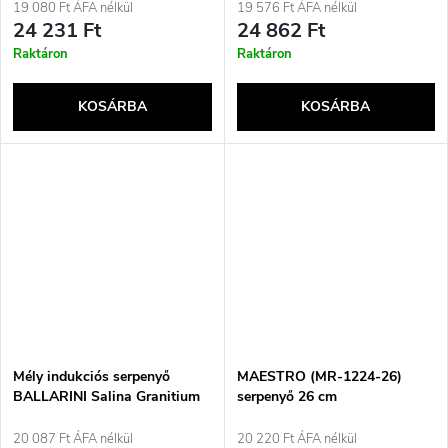
fogantyúval
19 080 Ft ÁFA nélkül
19 576 Ft ÁFA nélkül
24 231 Ft
24 862 Ft
Raktáron
Raktáron
KOSÁRBA
KOSÁRBA
Mély indukciós serpenyő
MAESTRO (MR-1224-26)
BALLARINI Salina Granitium
serpenyő 26 cm
28 cm 75002-814-0
20 087 Ft ÁFA nélkül
20 220 Ft ÁFA nélkül