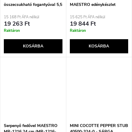
összecsukható fogantyúval 5,5
MAESTRO edénykészlet
l
15 168 Ft ÁFA nélkül
15 625 Ft ÁFA nélkül
19 263 Ft
19 844 Ft
Raktáron
Raktáron
KOSÁRBA
KOSÁRBA
Serpenyő fedővel MAESTRO
MINI COCOTTE PEPPER STUB
MR-1216 24 cm (MR-1216-
40500-324-0 - SÁRGA