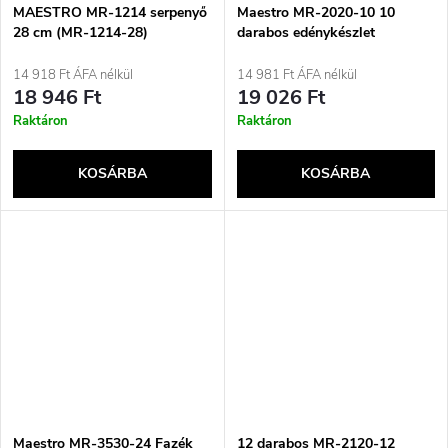
MAESTRO MR-1214 serpenyő
Maestro MR-2020-10 10
28 cm (MR-1214-28)
darabos edénykészlet
14 918 Ft ÁFA nélkül
14 981 Ft ÁFA nélkül
18 946 Ft
19 026 Ft
Raktáron
Raktáron
KOSÁRBA
KOSÁRBA
Maestro MR-3530-24 Fazék
12 darabos MR-2120-12