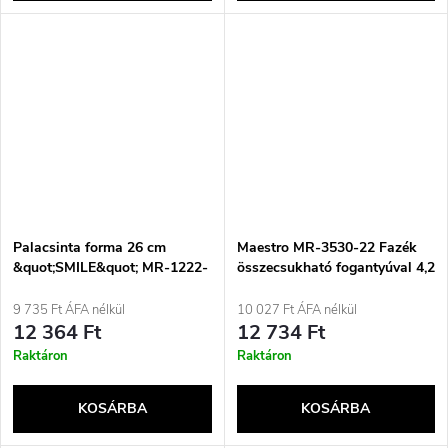
Palacsinta forma 26 cm
Maestro MR-3530-22 Fazék
&quot;SMILE&quot; MR-1222-
összecsukható fogantyúval 4,2
B MAESTRO
l
9 735 Ft ÁFA nélkül
10 027 Ft ÁFA nélkül
12 364 Ft
12 734 Ft
Raktáron
Raktáron
KOSÁRBA
KOSÁRBA