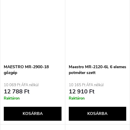
MAESTRO MR-2900-18
Maestro MR-2120-6L 6 elemes
gőzgép
potméter szett
10 069 Ft ÁFA nélkül
10 165 Ft ÁFA nélkül
12 788 Ft
12 910 Ft
Raktáron
Raktáron
KOSÁRBA
KOSÁRBA