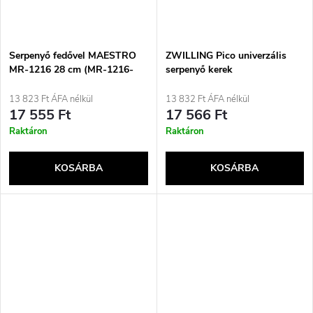
Serpenyő fedővel MAESTRO
ZWILLING Pico univerzális
MR-1216 28 cm (MR-1216-
serpenyő kerek
28)
13 823 Ft ÁFA nélkül
13 832 Ft ÁFA nélkül
17 555 Ft
17 566 Ft
Raktáron
Raktáron
KOSÁRBA
KOSÁRBA