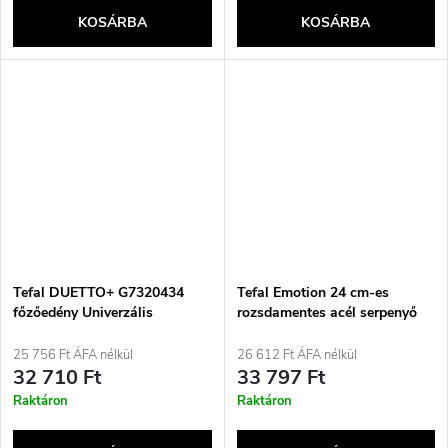
KOSÁRBA
KOSÁRBA
Tefal DUETTO+ G7320434
Tefal Emotion 24 cm-es
főzőedény Univerzális
rozsdamentes acél serpenyő
serpenyő Kerek
E30004
25 756 Ft ÁFA nélkül
26 612 Ft ÁFA nélkül
32 710 Ft
33 797 Ft
Raktáron
Raktáron