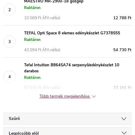
MAESTRO MR-2900-18 gőzgép
Raktáron
10 069 Ft ÁFA nélkül
12 788 Ft
TEFAL Opti Space 8 elemes edénykészlet G7378S55
Raktáron
43 094 Ft ÁFA nélkül
54 730 Ft
Tefal Intuition B864SA74 serpenyő/edénykészlet 10
darabos
Raktáron
57 631 Ft ÁFA nélkül
73 191 Ft
Több termék megjelenítése
Szűrő
T
Legolcsóbb elöl