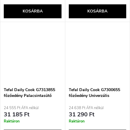
KOSÁRBA
KOSÁRBA
Tefal Daily Cook G7313855
Tefal Daily Cook G7300655
főzőedény Palacsintasütő
főzőedény Univerzális
Kerek
serpenyő Kerek
24 555 Ft ÁFA nélkül
24 638 Ft ÁFA nélkül
31 185 Ft
31 290 Ft
Raktáron
Raktáron