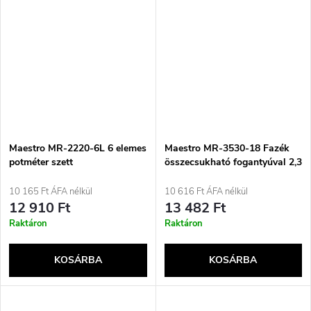
Maestro MR-2220-6L 6 elemes
Maestro MR-3530-18 Fazék
potméter szett
összecsukható fogantyúval 2,3
l
10 165 Ft ÁFA nélkül
10 616 Ft ÁFA nélkül
12 910 Ft
13 482 Ft
Raktáron
Raktáron
KOSÁRBA
KOSÁRBA