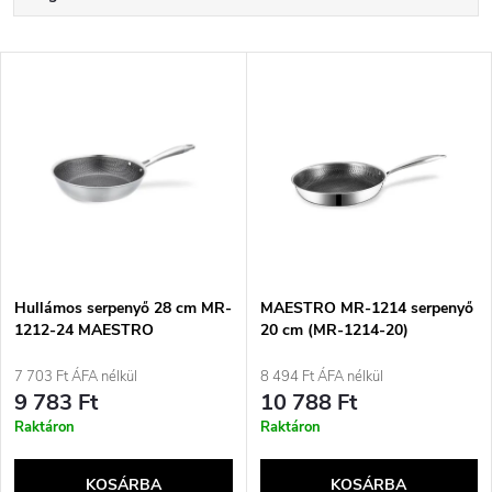
e
Legdrágább
T
Legnépszerűbb termékek
r
e
ABC szerint
m
r
é
m
k
é
e
Hullámos serpenyő 28 cm MR-
MAESTRO MR-1214 serpenyő
1212-24 MAESTRO
20 cm (MR-1214-20)
k
k
7 703 Ft ÁFA nélkül
8 494 Ft ÁFA nélkül
e
9 783 Ft
10 788 Ft
r
Raktáron
Raktáron
k
e
KOSÁRBA
KOSÁRBA