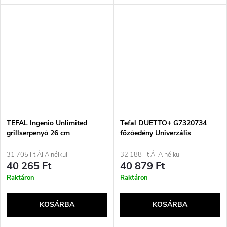
TEFAL Ingenio Unlimited
Tefal DUETTO+ G7320734
grillserpenyő 26 cm
főzőedény Univerzális
serpenyő Kerek
31 705 Ft ÁFA nélkül
32 188 Ft ÁFA nélkül
40 265 Ft
40 879 Ft
Raktáron
Raktáron
KOSÁRBA
KOSÁRBA