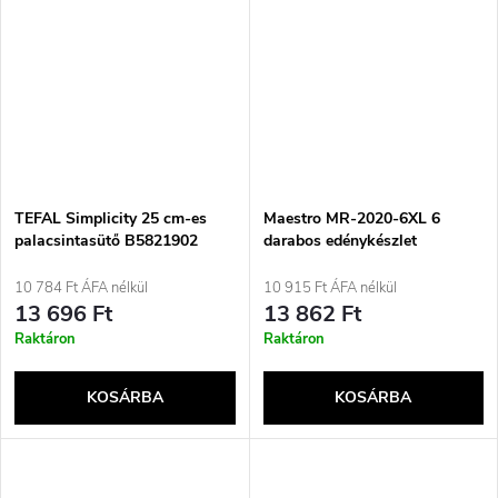
TEFAL Simplicity 25 cm-es
Maestro MR-2020-6XL 6
palacsintasütő B5821902
darabos edénykészlet
10 784 Ft ÁFA nélkül
10 915 Ft ÁFA nélkül
13 696 Ft
13 862 Ft
Raktáron
Raktáron
KOSÁRBA
KOSÁRBA