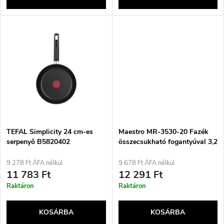
l
n
i
d
s
e
t
z
á
é
j
TEFAL Simplicity 24 cm-es
Maestro MR-3530-20 Fazék
s
serpenyő B5820402
összecsukható fogantyúval 3,2
l
a
9 278 Ft ÁFA nélkül
9 678 Ft ÁFA nélkül
e
11 783 Ft
12 291 Ft
Raktáron
Raktáron
KOSÁRBA
KOSÁRBA