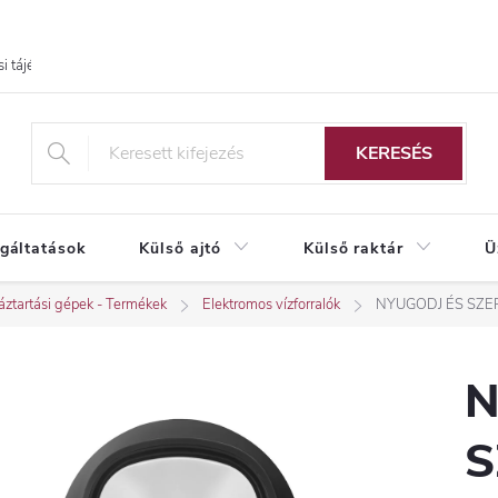
i tájékoztató
KERESÉS
lgáltatások
Külső ajtó
Külső raktár
Ü
ztartási gépek - Termékek
Elektromos vízforralók
NYUGODJ ÉS SZE
N
S