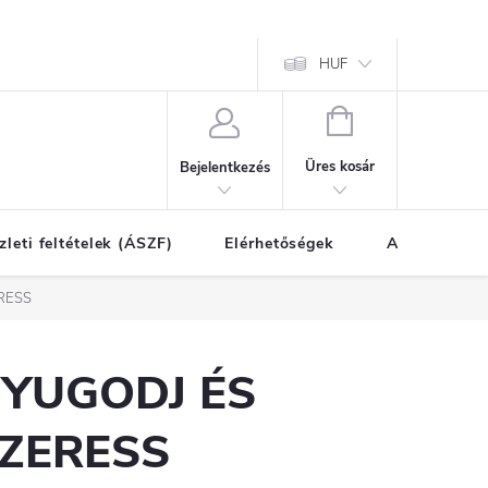
HUF
KOSÁR
Üres kosár
Bejelentkezés
zleti feltételek (ÁSZF)
Elérhetőségek
A vásárlás l
RESS
YUGODJ ÉS
ZERESS