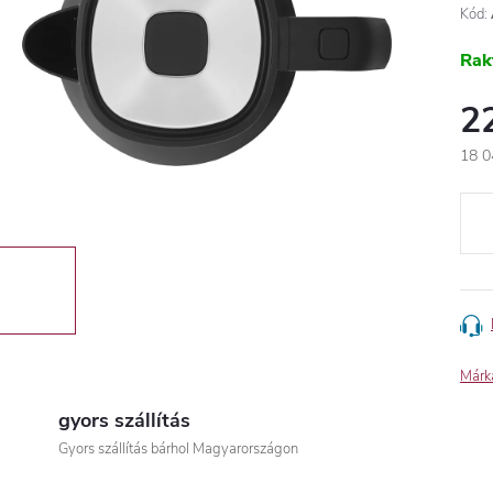
Kód:
Rak
2
18 0
Egys
Márk
gyors szállítás
Gyors szállítás bárhol Magyarországon