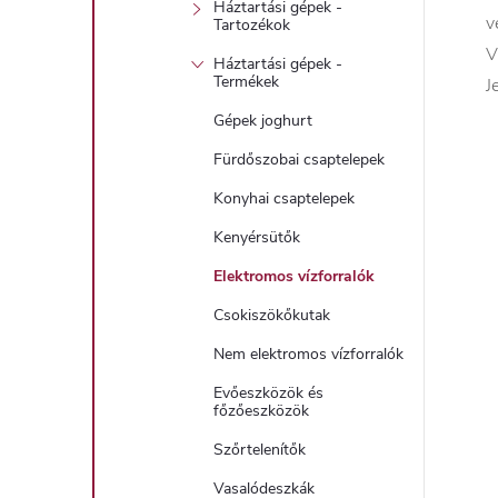
Háztartási gépek -
v
Tartozékok
V
Háztartási gépek -
Termékek
J
Gépek joghurt
Fürdőszobai csaptelepek
Konyhai csaptelepek
Kenyérsütők
Elektromos vízforralók
Csokiszökőkutak
Nem elektromos vízforralók
Evőeszközök és
főzőeszközök
Szőrtelenítők
Vasalódeszkák