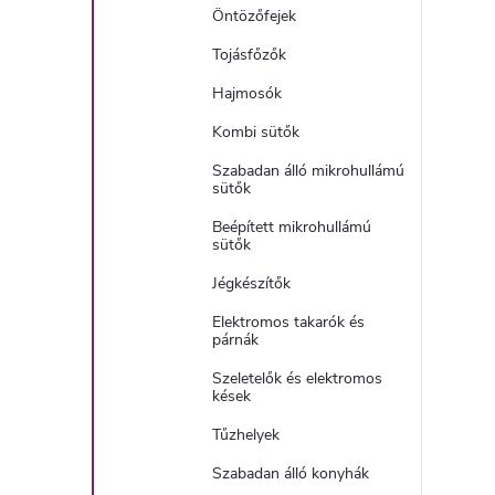
Öntözőfejek
Tojásfőzők
Hajmosók
Kombi sütők
Szabadan álló mikrohullámú
sütők
Beépített mikrohullámú
sütők
Jégkészítők
Elektromos takarók és
párnák
Szeletelők és elektromos
kések
Tűzhelyek
Szabadan álló konyhák