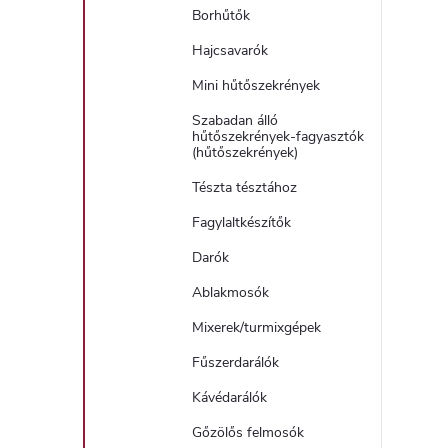
Borhűtők
Hajcsavarók
Mini hűtőszekrények
Szabadan álló
hűtőszekrények-fagyasztók
(hűtőszekrények)
Tészta tésztához
Fagylaltkészítők
Darók
Ablakmosók
Mixerek/turmixgépek
Fűszerdarálók
Kávédarálók
Gőzölős felmosók