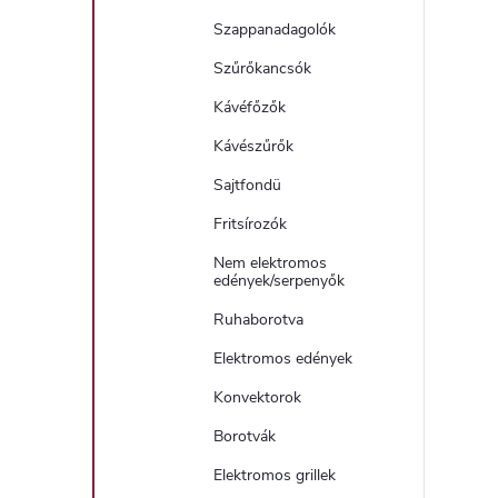
Szappanadagolók
Szűrőkancsók
Kávéfőzők
Kávészűrők
Sajtfondü
Fritsírozók
Nem elektromos
edények/serpenyők
Ruhaborotva
Elektromos edények
Konvektorok
Borotvák
Elektromos grillek