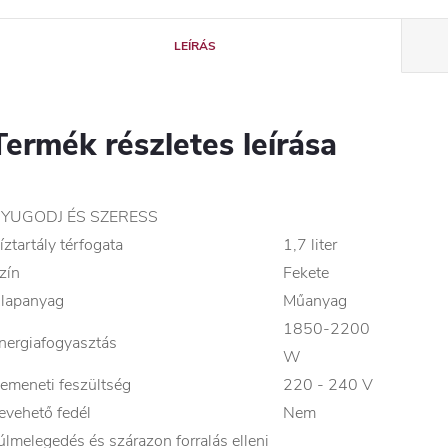
LEÍRÁS
Termék részletes leírása
YUGODJ ÉS SZERESS
íztartály térfogata
1,7 liter
zín
Fekete
lapanyag
Műanyag
1850-2200
nergiafogyasztás
W
emeneti feszültség
220 - 240 V
evehető fedél
Nem
úlmelegedés és szárazon forralás elleni