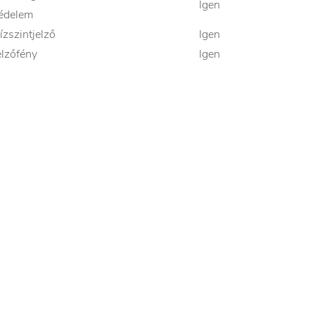
Igen
édelem
ízszintjelző
Igen
elzőfény
Igen