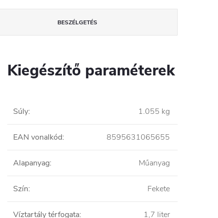
BESZÉLGETÉS
Kiegészítő paraméterek
Súly
:
1.055 kg
EAN vonalkód
:
8595631065655
Alapanyag
:
Műanyag
Szín
:
Fekete
Víztartály térfogata
:
1,7 liter