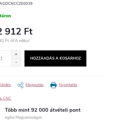
AGDCNCCZE0039
táron
2 912 Ft
41 Ft ÁFA nélkül
égár:
HOZZÁADÁS A KOSÁRHOZ
Kérdés
Megosztás
Nyomtatás
a:
CNC
Több mint 92 000 átvételi pont
egész Magyaroszágon