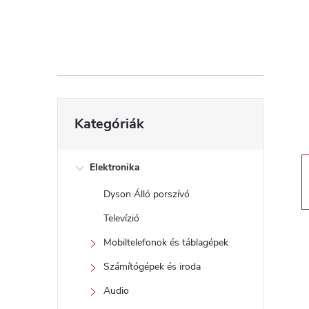
d
a
l
s
Kategóriák
Kategóriák
átugrása
ó
p
Elektronika
Dyson Álló porszívó
a
Televízió
n
Mobiltelefonok és táblagépek
Számítógépek és iroda
e
Audio