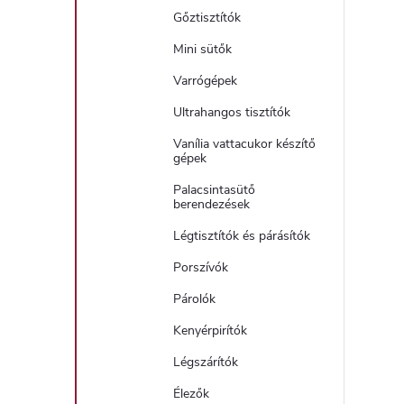
Gőztisztítók
Mini sütők
Varrógépek
Ultrahangos tisztítók
Vanília vattacukor készítő
gépek
Palacsintasütő
berendezések
Légtisztítók és párásítók
Porszívók
Párolók
Kenyérpirítók
Légszárítók
Élezők