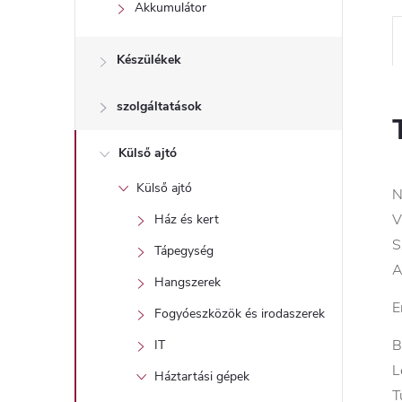
l
Akkumulátor
Készülékek
szolgáltatások
Külső ajtó
Külső ajtó
N
V
Ház és kert
S
Tápegység
A
Hangszerek
E
Fogyóeszközök és irodaszerek
B
IT
L
Háztartási gépek
T