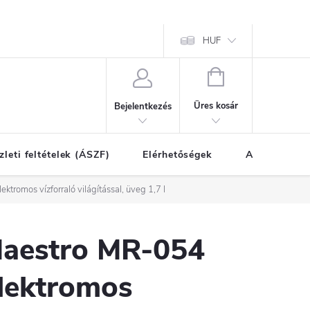
HUF
KOSÁR
Üres kosár
Bejelentkezés
zleti feltételek (ÁSZF)
Elérhetőségek
A vásárlás l
tromos vízforraló világítással, üveg 1,7 l
aestro MR-054
lektromos