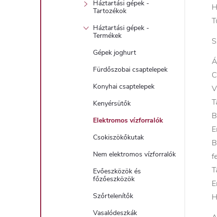
Háztartási gépek -
H
Tartozékok
T
Háztartási gépek -
Termékek
S
Gépek joghurt
Á
Fürdőszobai csaptelepek
C
Konyhai csaptelepek
V
T
Kenyérsütők
B
Elektromos vízforralók
E
Csokiszökőkutak
B
Nem elektromos vízforralók
f
T
Evőeszközök és
főzőeszközök
E
Szőrtelenítők
H
Vasalódeszkák