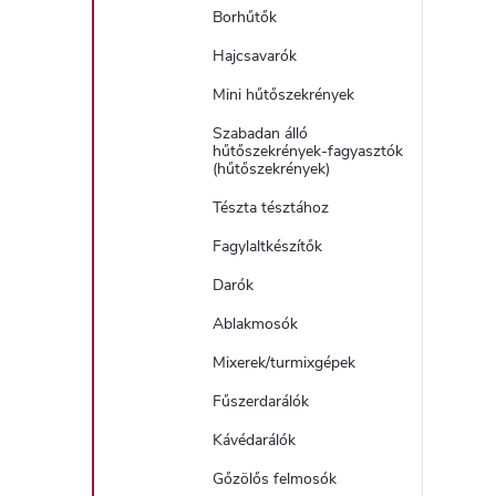
Borhűtők
Hajcsavarók
Mini hűtőszekrények
Szabadan álló
hűtőszekrények-fagyasztók
(hűtőszekrények)
Tészta tésztához
Fagylaltkészítők
Darók
Ablakmosók
Mixerek/turmixgépek
Fűszerdarálók
Kávédarálók
Gőzölős felmosók