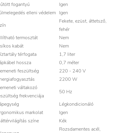
űtött fogantyú
Igen
úlmelegedés elleni védelem
Igen
Fekete, ezüst, áttetsző,
zín
fehér
llítható termosztát
Nem
síkos kabát
Nem
íztartály térfogata
1,7 liter
ápkábel hossza
0,7 méter
emeneti feszültség
220 - 240 V
nergiafogyasztás
2200 W
emeneti váltakozó
50 Hz
eszültség frekvenciája
ápegység
Légkondicionáló
rgonomikus markolat
Igen
áttérvilágítás színe
Kék
Rozsdamentes acél,