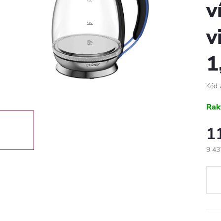
v
v
1
Kód:
Rak
1
9 43
Egys