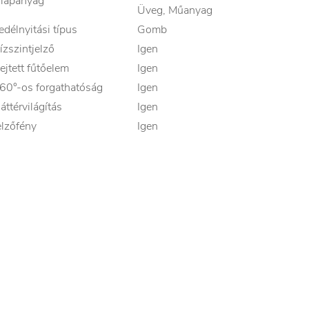
lapanyag
Üveg, Műanyag
edélnyitási típus
Gomb
ízszintjelző
Igen
ejtett fűtőelem
Igen
60°-os forgathatóság
Igen
áttérvilágítás
Igen
elzőfény
Igen