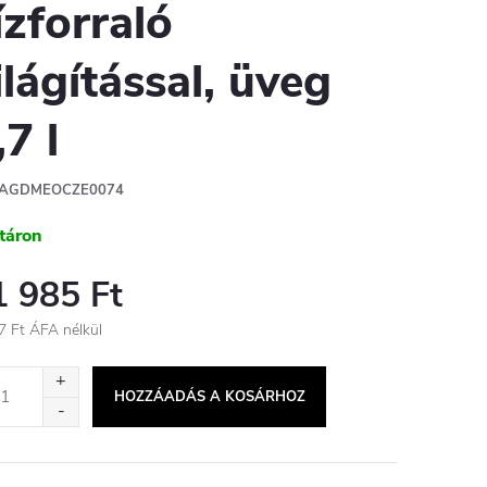
ízforraló
ilágítással, üveg
,7 l
AGDMEOCZE0074
táron
1 985 Ft
7 Ft ÁFA nélkül
égár:
HOZZÁADÁS A KOSÁRHOZ