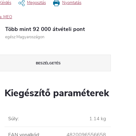
Kérdés
Megosztás
Nyomtatás
a:
MEO
Több mint 92 000 átvételi pont
egész Magyaroszágon
BESZÉLGETÉS
Kiegészítő paraméterek
Súly
:
1.14 kg
EAN vonalkód
:
4820096556658