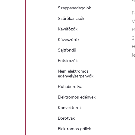
A
Szappanadagolók
F
Szűrőkancsók
V
Kávéfőzők
R
3
Kávészűrők
H
Sajtfondü
J
Fritsírozók
Nem elektromos
edények/serpenyők
Ruhaborotva
Elektromos edények
Konvektorok
Borotvák
Elektromos grillek