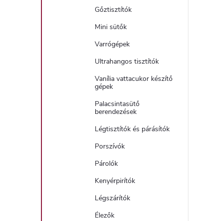
Gőztisztítók
Mini sütők
Varrógépek
Ultrahangos tisztítók
Vanília vattacukor készítő
gépek
Palacsintasütő
berendezések
Légtisztítók és párásítók
Porszívók
Párolók
Kenyérpirítók
Légszárítók
Élezők