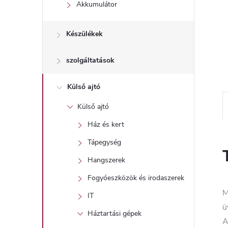
l
Akkumulátor
Készülékek
szolgáltatások
Külső ajtó
Külső ajtó
Ház és kert
Tápegység
Hangszerek
Fogyóeszközök és irodaszerek
M
IT
ü
Háztartási gépek
A