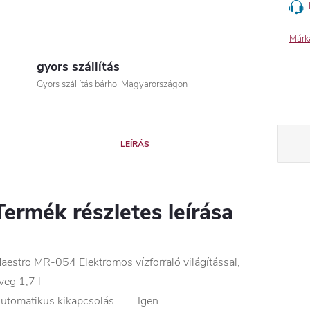
Márk
gyors szállítás
Gyors szállítás bárhol Magyarországon
LEÍRÁS
Termék részletes leírása
aestro MR-054 Elektromos vízforraló világítással,
veg 1,7 l
utomatikus kikapcsolás
Igen