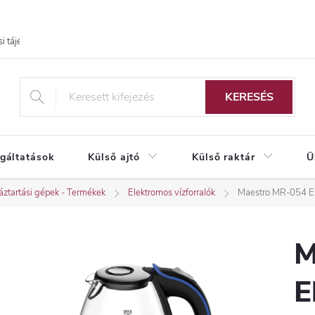
i tájékoztató
KERESÉS
lgáltatások
Külső ajtó
Külső raktár
Ü
ztartási gépek - Termékek
Elektromos vízforralók
Maestro MR-054 Elek
M
E