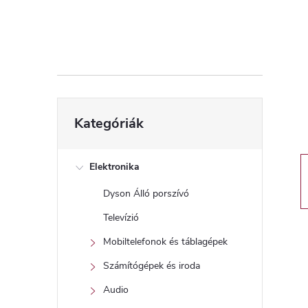
d
a
l
s
Kategóriák
Kategóriák
átugrása
ó
p
Elektronika
Dyson Álló porszívó
a
Televízió
n
Mobiltelefonok és táblagépek
Számítógépek és iroda
e
Audio