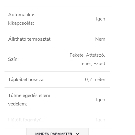
Automatikus
Igen
kikapcsolás
:
Állítható termosztát
:
Nem
Fekete, Áttetsző,
Szín
:
fehér, Ezüst
Tápkábel hossza
:
0,7 méter
Túlmelegedés elleni
Igen
védelem
:
Hűtött fogantyú
:
Igen
MINDEN PARAMÉTER