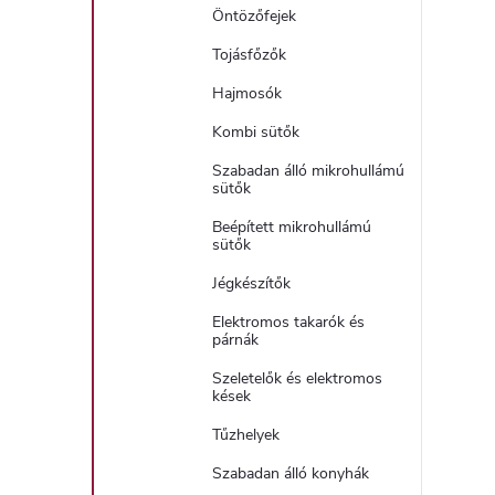
Öntözőfejek
Tojásfőzők
Hajmosók
Kombi sütők
Szabadan álló mikrohullámú
sütők
Beépített mikrohullámú
sütők
Jégkészítők
Elektromos takarók és
párnák
Szeletelők és elektromos
kések
Tűzhelyek
Szabadan álló konyhák