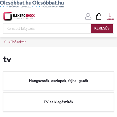
Ugrás
KOSÁR
a
fő
KERESÉS
tartalomhoz
Külső raktár
tv
Hangszórók, oszlopok, fejhallgatók
TV és kiegészítők