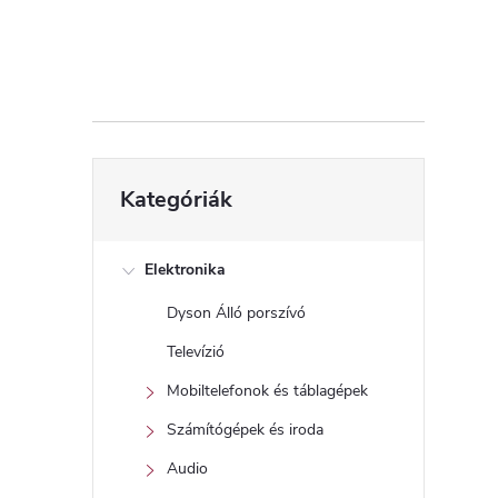
d
a
l
s
Kategóriák
Kategóriák
átugrása
ó
p
Elektronika
Dyson Álló porszívó
a
Televízió
n
Mobiltelefonok és táblagépek
Számítógépek és iroda
e
Audio