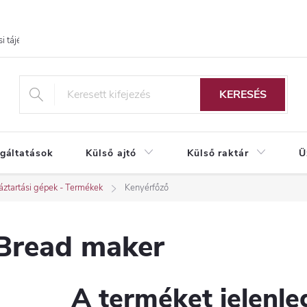
i tájékoztató
KERESÉS
lgáltatások
Külső ajtó
Külső raktár
Ü
ztartási gépek - Termékek
Kenyérfőző
Bread maker
A terméket jelenleg