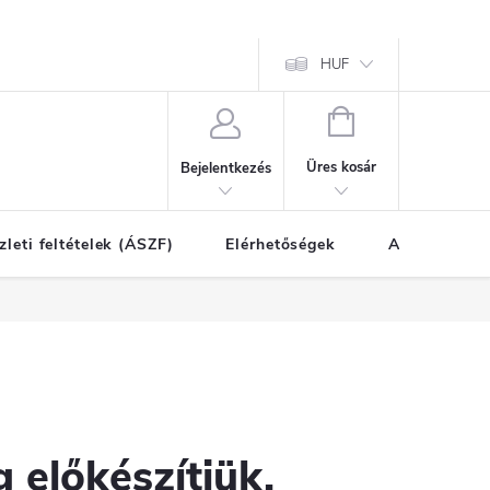
HUF
KOSÁR
Üres kosár
Bejelentkezés
zleti feltételek (ÁSZF)
Elérhetőségek
A vásárlás l
 előkészítjük.