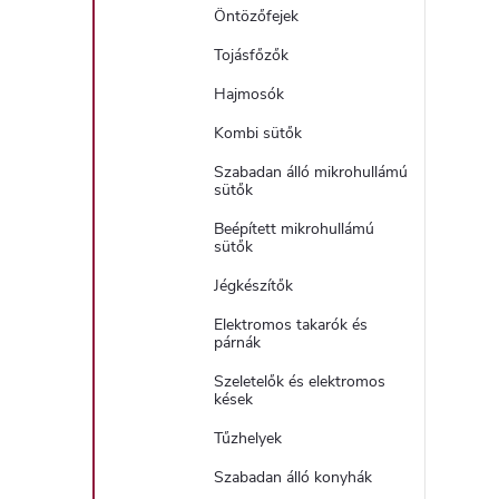
Öntözőfejek
Tojásfőzők
Hajmosók
Kombi sütők
Szabadan álló mikrohullámú
sütők
Beépített mikrohullámú
sütők
Jégkészítők
Elektromos takarók és
párnák
Szeletelők és elektromos
kések
Tűzhelyek
Szabadan álló konyhák