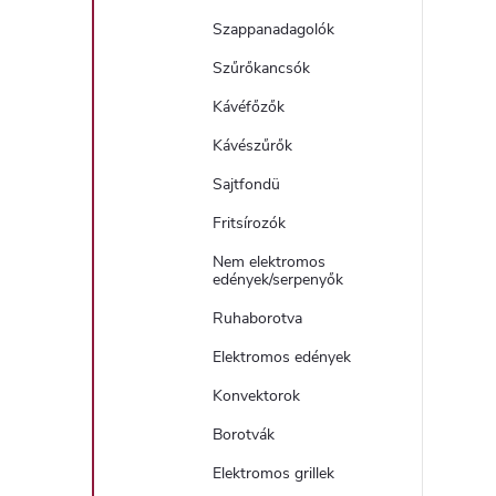
Szappanadagolók
Szűrőkancsók
Kávéfőzők
Kávészűrők
Sajtfondü
Fritsírozók
Nem elektromos
edények/serpenyők
Ruhaborotva
Elektromos edények
Konvektorok
Borotvák
Elektromos grillek