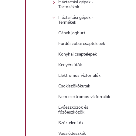
Háztartási gépek -
Tartozékok
Háztartási gépek -
Termékek
Gépek joghurt
Fürdőszobai csaptelepek
Konyhai csaptelepek
Kenyérsütők
Elektromos vízforralók
Csokiszökőkutak
Nem elektromos vízforralók
Evőeszközök és
főzőeszközök
Szőrtelenítők
Vasalódeszkák