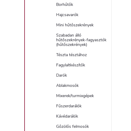
Borhűtők
Hajcsavarók
Mini hűtőszekrények
Szabadan álló
hűtőszekrények-fagyasztók
(hűtőszekrények)
Tészta tésztához
Fagylaltkészítők
Darók
Ablakmosók
Mixerek/turmixgépek
Fűszerdarálók
Kávédarálók
Gőzölős felmosók