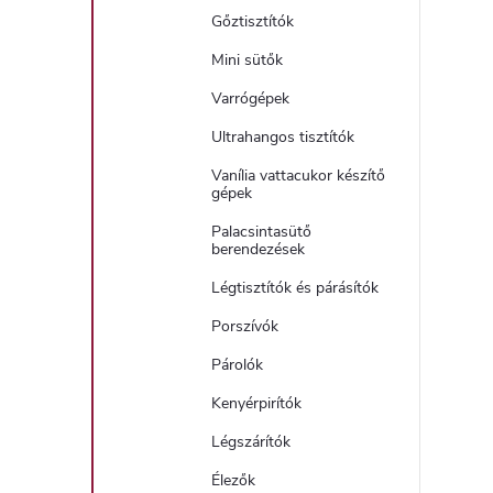
Gőztisztítók
Mini sütők
Varrógépek
Ultrahangos tisztítók
Vanília vattacukor készítő
gépek
Palacsintasütő
berendezések
Légtisztítók és párásítók
Porszívók
Párolók
Kenyérpirítók
Légszárítók
Élezők