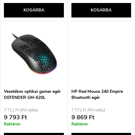
k
e
KOSÁRBA
KOSÁRBA
l
n
i
d
s
e
t
z
á
é
j
Vezetékes optikai gamer egér
HP Red Mouse 240 Empire
s
DEFENDER GM-620L
Bluetooth egér
SHEPARD 12800dpi 7P
a
háttérvilágítással
7 711 Ft ÁFA nélkül
7 771 Ft ÁFA nélkül
e
9 793 Ft
9 869 Ft
Raktáron
Raktáron