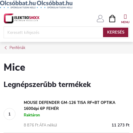
Ugrás
KOSÁR
a
fő
KERESÉS
tartalomhoz
Perifériák
Mice
Legnépszerűbb termékek
MOUSE DEFENDER GM-126 TISA RF+BT OPTIKA
1600dpi 6P FEHÉR
Raktáron
8 876 Ft ÁFA nélkül
11 273 Ft