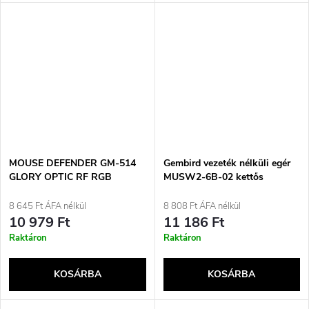
MOUSE DEFENDER GM-514
Gembird vezeték nélküli egér
GLORY OPTIC RF RGB
MUSW2-6B-02 kettős
3200dpi 7P FEKETE EGÉR
üzemmóddal (2.4G + BT),
2400 DPI, 6 gomb, fekete
8 645 Ft ÁFA nélkül
8 808 Ft ÁFA nélkül
10 979 Ft
11 186 Ft
Raktáron
Raktáron
KOSÁRBA
KOSÁRBA