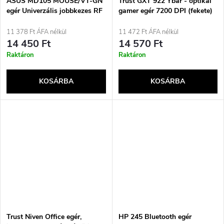
ASUS MD105 MOUSE/VT-GN
Trust GXT 922 Ybar - optikai
egér Univerzális jobbkezes RF
gamer egér 7200 DPI (fekete)
vezeték nélküli + Bluetooth
2400 DPI
11 378 Ft ÁFA nélkül
11 472 Ft ÁFA nélkül
14 450 Ft
14 570 Ft
Raktáron
Raktáron
KOSÁRBA
KOSÁRBA
Trust Niven Office egér,
HP 245 Bluetooth egér