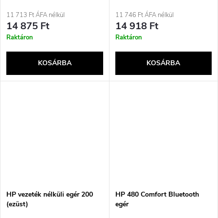
egér három üzemmóddal (2.4G
+ BT + USB), 2400 DPI, 9
11 713 Ft ÁFA nélkül
11 746 Ft ÁFA nélkül
gomb, fekete
14 875 Ft
14 918 Ft
Raktáron
Raktáron
KOSÁRBA
KOSÁRBA
HP vezeték nélküli egér 200
HP 480 Comfort Bluetooth
(ezüst)
egér