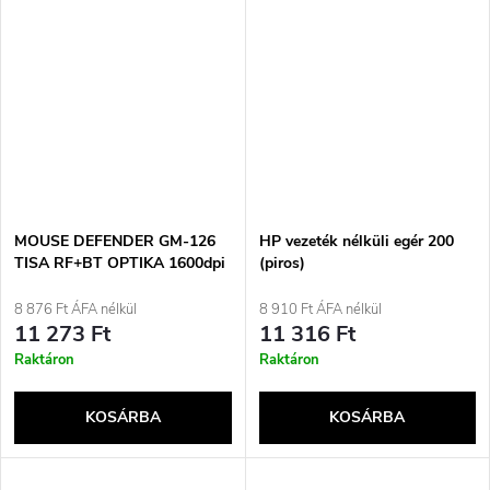
MOUSE DEFENDER GM-126
HP vezeték nélküli egér 200
TISA RF+BT OPTIKA 1600dpi
(piros)
6P FEHÉR
8 876 Ft ÁFA nélkül
8 910 Ft ÁFA nélkül
11 273 Ft
11 316 Ft
Raktáron
Raktáron
KOSÁRBA
KOSÁRBA