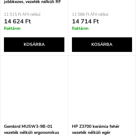
jobbkezes, vezeték nélküli RF
+ Bluetooth, 3200 DPI
11 515 Ft ÁFA nélkül
11 586 Ft ÁFA nélkül
14 624 Ft
14 714 Ft
Raktáron
Raktáron
KOSÁRBA
KOSÁRBA
Gembird MUSW3-9B-01
HP Z3700 kerámia fehér
vezeték nélküli ergonomikus
vezeték nélküli egér