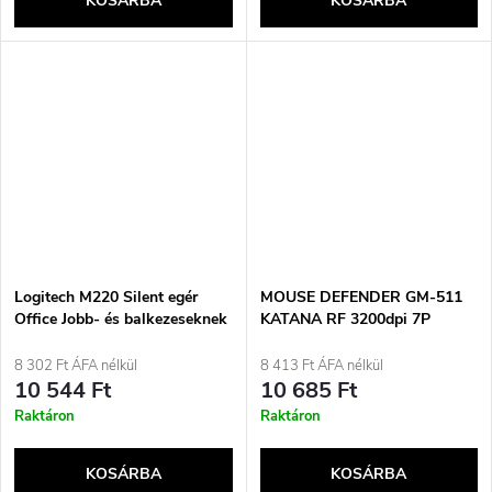
KOSÁRBA
KOSÁRBA
Logitech M220 Silent egér
MOUSE DEFENDER GM-511
Office Jobb- és balkezeseknek
KATANA RF 3200dpi 7P
RF vezeték nélküli optikai
FEHÉR EGÉR
1000 DPI
8 302 Ft ÁFA nélkül
8 413 Ft ÁFA nélkül
10 544 Ft
10 685 Ft
Raktáron
Raktáron
KOSÁRBA
KOSÁRBA