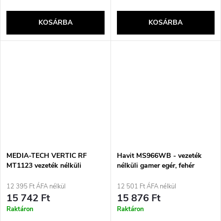
KOSÁRBA
KOSÁRBA
MEDIA-TECH VERTIC RF
Havit MS966WB - vezeték
MT1123 vezeték nélküli
nélküli gamer egér, fehér
függőleges egér RF 2400 DPI
fekete
12 395 Ft ÁFA nélkül
12 501 Ft ÁFA nélkül
15 742 Ft
15 876 Ft
Raktáron
Raktáron