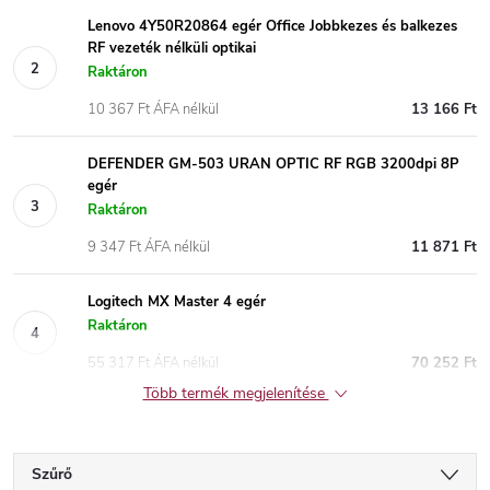
Lenovo 4Y50R20864 egér Office Jobbkezes és balkezes
RF vezeték nélküli optikai
Raktáron
10 367 Ft ÁFA nélkül
13 166 Ft
DEFENDER GM-503 URAN OPTIC RF RGB 3200dpi 8P
egér
Raktáron
9 347 Ft ÁFA nélkül
11 871 Ft
Logitech MX Master 4 egér
Raktáron
55 317 Ft ÁFA nélkül
70 252 Ft
Több termék megjelenítése
Szűrő