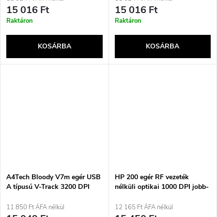
15 016 Ft
15 016 Ft
Raktáron
Raktáron
KOSÁRBA
KOSÁRBA
A4Tech Bloody V7m egér USB
HP 200 egér RF vezeték
A típusú V-Track 3200 DPI
nélküli optikai 1000 DPI jobb-
és balkezes felhasználók
számára
11 850 Ft ÁFA nélkül
12 165 Ft ÁFA nélkül