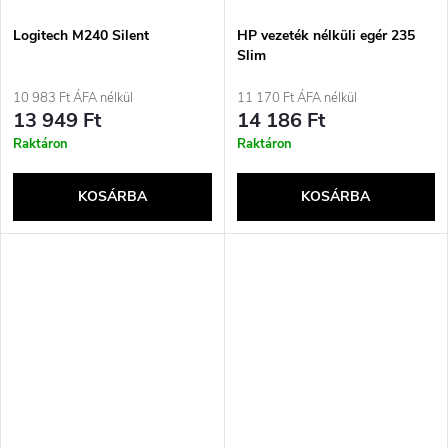
Logitech M240 Silent
HP vezeték nélküli egér 235
Slim
10 983 Ft ÁFA nélkül
11 170 Ft ÁFA nélkül
13 949 Ft
14 186 Ft
Raktáron
Raktáron
KOSÁRBA
KOSÁRBA