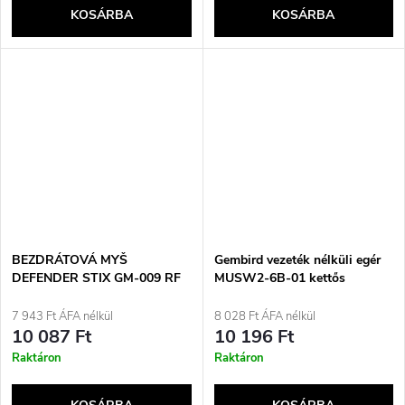
KOSÁRBA
KOSÁRBA
BEZDRÁTOVÁ MYŠ
Gembird vezeték nélküli egér
DEFENDER STIX GM-009 RF
MUSW2-6B-01 kettős
BÍLÁ 3200 dpi 7P
üzemmóddal (2.4G + BT),
1600 DPI, 6 gomb, fekete
7 943 Ft ÁFA nélkül
8 028 Ft ÁFA nélkül
10 087 Ft
10 196 Ft
Raktáron
Raktáron