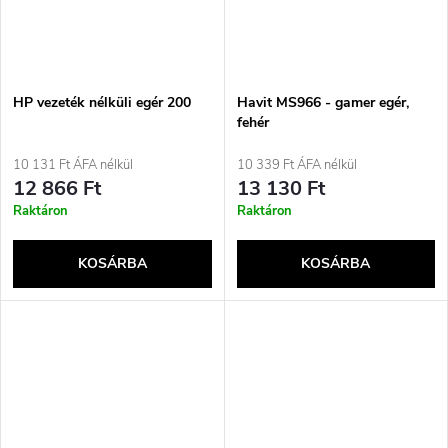
HP vezeték nélküli egér 200
Havit MS966 - gamer egér,
fehér
10 131 Ft ÁFA nélkül
10 339 Ft ÁFA nélkül
12 866 Ft
13 130 Ft
Raktáron
Raktáron
KOSÁRBA
KOSÁRBA