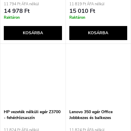
11 794 Ft ÁFA nélkül
11 819 Ft ÁFA nélkül
14 978 Ft
15 010 Ft
Raktáron
Raktáron
KOSÁRBA
KOSÁRBA
HP vezeték nélküli egér Z3700
Lenovo 350 egér Office
- fehér/rózsaszín
Jobbkezes és balkezes
Bluetooth Optikai 2400 DPI
11 824 Ft ÁFA nélkül
11 824 Ft ÁFA nélkül