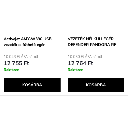
Activejet AMY-W390 USB
VEZETÉK NÉLKÜLI EGÉR
vezetékes fűthető egér
DEFENDER PANDORA RF
FEHÉR 3200 dpi 7P
10 043 Ft ÁFA nélkül
10 050 Ft ÁFA nélkül
12 755 Ft
12 764 Ft
Raktáron
Raktáron
KOSÁRBA
KOSÁRBA