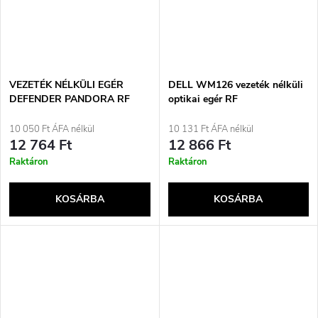
VEZETÉK NÉLKÜLI EGÉR
DELL WM126 vezeték nélküli
DEFENDER PANDORA RF
optikai egér RF
RÓZSASZÍN 3200dpi 7P
10 050 Ft ÁFA nélkül
10 131 Ft ÁFA nélkül
12 764 Ft
12 866 Ft
Raktáron
Raktáron
KOSÁRBA
KOSÁRBA