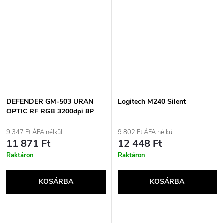
DEFENDER GM-503 URAN
Logitech M240 Silent
OPTIC RF RGB 3200dpi 8P
egér
9 347 Ft ÁFA nélkül
9 802 Ft ÁFA nélkül
11 871 Ft
12 448 Ft
Raktáron
Raktáron
KOSÁRBA
KOSÁRBA