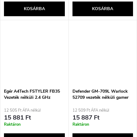
KOSÁRBA
KOSÁRBA
Egér A4Tech FSTYLER FB35
Defender GM-709L Warlock
Vezeték nélküli 2.4 GHz
52709 vezeték nélküli gamer
Bluetooth Optikai 2000 dpi
egér RGB háttérvilágítással
A4TMYS46716
12 505 Ft ÁFA nélkül
12 509 Ft ÁFA nélkül
15 881 Ft
15 887 Ft
Raktáron
Raktáron