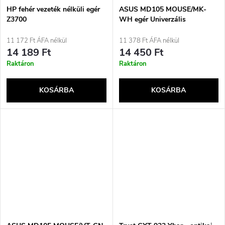
HP fehér vezeték nélküli egér
ASUS MD105 MOUSE/MK-
Z3700
WH egér Univerzális
Jobbkezes felhasználóknak RF
vezeték nélküli + Bluetooth
11 172 Ft ÁFA nélkül
11 378 Ft ÁFA nélkül
2400 DPI
14 189 Ft
14 450 Ft
Raktáron
Raktáron
KOSÁRBA
KOSÁRBA