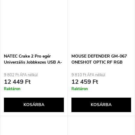
NATEC Crake 2 Pro egér
MOUSE DEFENDER GM-067
Univerzális Jobbkezes USB A-
ONESHOT OPTIC RF RGB
típusú Optikai 12800 DPI
3200dpi 7P
9 802 Ft ÁFA nélkül
9 810 Ft ÁFA nélkül
12 449 Ft
12 459 Ft
Raktáron
Raktáron
KOSÁRBA
KOSÁRBA