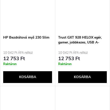
HP Bezdrátová myš 230 Slim
Trust GXT 928 HELOX egér,
gamer, jobbkezes, USB A-
típusú, optikai, 6400 DPI
10 042 Ft ÁFA nélkül
10 042 Ft ÁFA nélkül
12 753 Ft
12 753 Ft
Raktáron
Raktáron
KOSÁRBA
KOSÁRBA