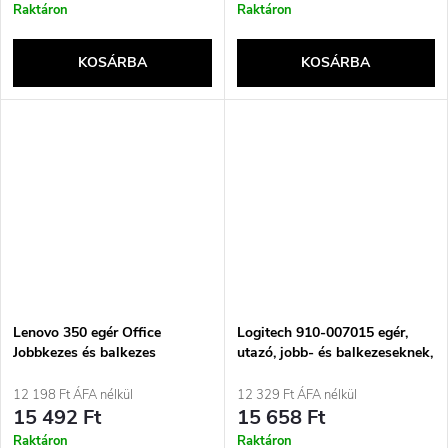
Raktáron
Raktáron
KOSÁRBA
KOSÁRBA
Lenovo 350 egér Office
Logitech 910-007015 egér,
Jobbkezes és balkezes
utazó, jobb- és balkezeseknek,
Bluetooth Optikai 2400 DPI
RF vezeték nélküli +
Bluetooth, optikai, 4000 DPI
12 198 Ft ÁFA nélkül
12 329 Ft ÁFA nélkül
15 492 Ft
15 658 Ft
Raktáron
Raktáron