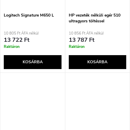
Logitech Signature M650 L
HP vezeték nélküli egér 510
ultragyors töltéssel
10 805 Ft ÁFA nélkül
10 856 Ft ÁFA nélkül
13 722 Ft
13 787 Ft
Raktáron
Raktáron
KOSÁRBA
KOSÁRBA