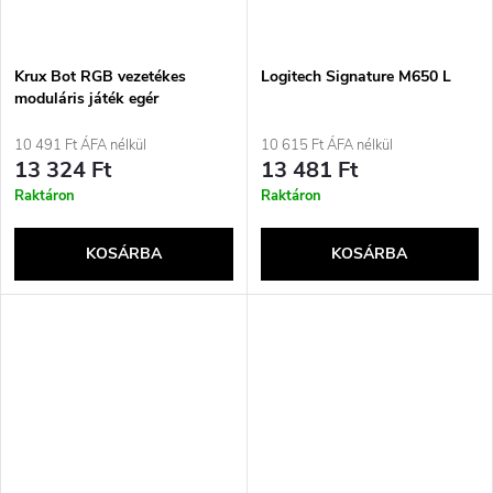
Krux Bot RGB vezetékes
Logitech Signature M650 L
moduláris játék egér
10 491 Ft ÁFA nélkül
10 615 Ft ÁFA nélkül
13 324 Ft
13 481 Ft
Raktáron
Raktáron
KOSÁRBA
KOSÁRBA