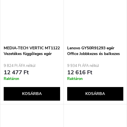
MEDIA-TECH VERTIC MT1122
Lenovo GY50R91293 egér
Vezetékes függőleges egér
Office Jobbkezes és balkezes
6400 DPI Fekete
RF vezeték nélküli optikai
1200 DPI
9 824 Ft ÁFA nélkül
9 934 Ft ÁFA nélkül
12 477 Ft
12 616 Ft
Raktáron
Raktáron
KOSÁRBA
KOSÁRBA