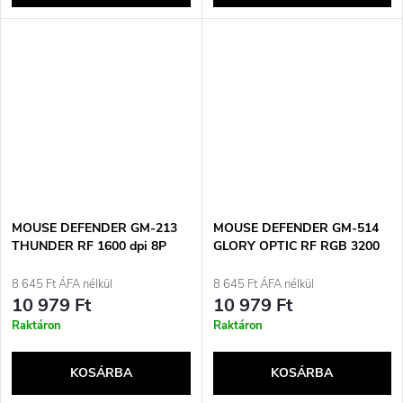
MOUSE DEFENDER GM-213
MOUSE DEFENDER GM-514
THUNDER RF 1600 dpi 8P
GLORY OPTIC RF RGB 3200
FEKETE
dpi 7P FEHÉR EGÉR
8 645 Ft ÁFA nélkül
8 645 Ft ÁFA nélkül
10 979 Ft
10 979 Ft
Raktáron
Raktáron
KOSÁRBA
KOSÁRBA