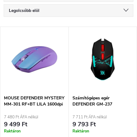
T
Legolcsóbb elöl
e
Legdrágább
T
Legnépszerűbb termékek
r
e
ABC szerint
m
r
é
m
k
é
e
MOUSE DEFENDER MYSTERY
Számítógépes egér
MM-301 RF+BT LILA 1600dpi
DEFENDER GM-237
k
6P
HORRODINE RF 3200dpi 6P
k
FEKETE
7 480 Ft ÁFA nélkül
7 711 Ft ÁFA nélkül
e
9 499 Ft
9 793 Ft
r
Raktáron
Raktáron