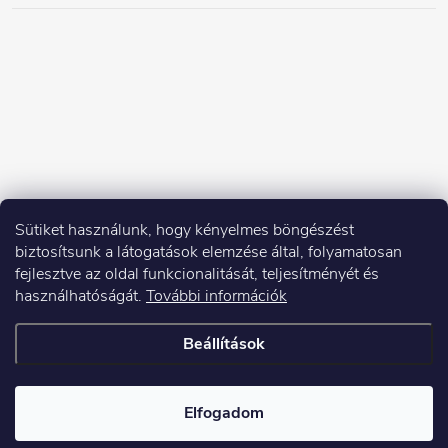
Sütiket használunk, hogy kényelmes böngészést
biztosítsunk a látogatások elemzése által, folyamatosan
fejlesztve az oldal funkcionalitását, teljesítményét és
használhatóságát.
További információk
Beállítások
Copyright 2026
Elektroshock.hu
. Minden jog fenntartva.
Elfogadom
Shoptet készítette