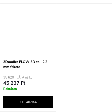
3Doodler FLOW 3D toll 2,2
mm fekete
35 620 Ft ÁFA nélkül
45 237 Ft
Raktáron
KOSÁRBA