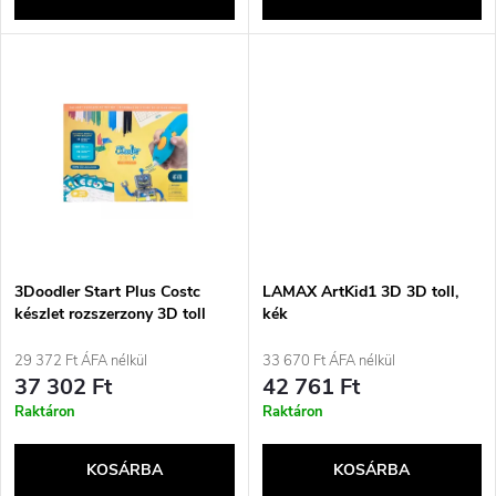
l
n
i
d
s
e
t
z
á
é
j
3Doodler Start Plus Costc
LAMAX ArtKid1 3D 3D toll,
s
készlet rozszerzony 3D toll
kék
0,77 mm türkiz
a
29 372 Ft ÁFA nélkül
33 670 Ft ÁFA nélkül
e
37 302 Ft
42 761 Ft
Raktáron
Raktáron
KOSÁRBA
KOSÁRBA