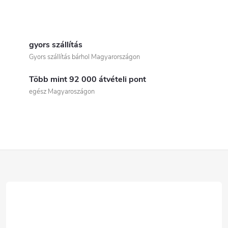
L
i
gyors szállítás
Gyors szállítás bárhol Magyarországon
s
Több mint 92 000 átvételi pont
t
egész Magyaroszágon
a
i
r
L
á
á
n
b
y