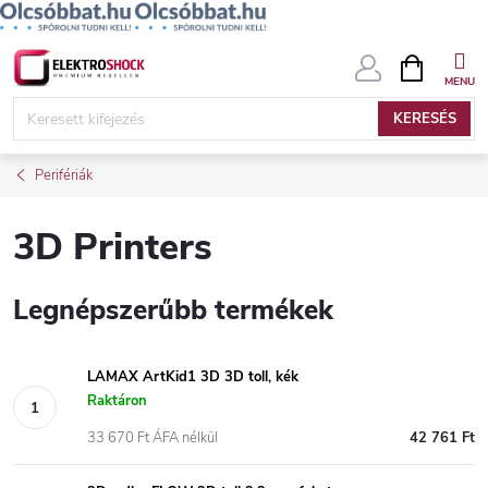
Ugrás
KOSÁR
a
fő
KERESÉS
tartalomhoz
Perifériák
3D Printers
Legnépszerűbb termékek
LAMAX ArtKid1 3D 3D toll, kék
Raktáron
33 670 Ft ÁFA nélkül
42 761 Ft