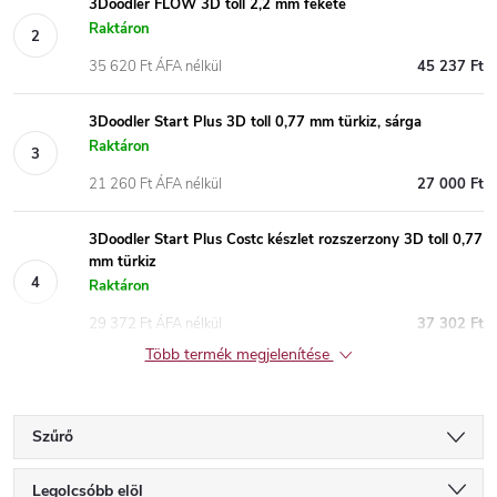
3Doodler FLOW 3D toll 2,2 mm fekete
Raktáron
35 620 Ft ÁFA nélkül
45 237 Ft
3Doodler Start Plus 3D toll 0,77 mm türkiz, sárga
Raktáron
21 260 Ft ÁFA nélkül
27 000 Ft
3Doodler Start Plus Costc készlet rozszerzony 3D toll 0,77
mm türkiz
Raktáron
29 372 Ft ÁFA nélkül
37 302 Ft
Több termék megjelenítése
Szűrő
T
Legolcsóbb elöl