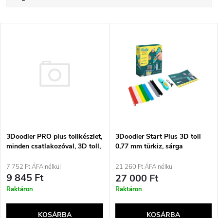
e
Legdrágább
T
Legnépszerűbb termékek
r
e
ABC szerint
m
r
é
m
k
é
3Doodler PRO plus tollkészlet,
e
3Doodler Start Plus 3D toll
minden csatlakozóval, 3D toll,
0,77 mm türkiz, sárga
k
2,2 mm, fekete
k
7 752 Ft ÁFA nélkül
21 260 Ft ÁFA nélkül
e
9 845 Ft
27 000 Ft
r
Raktáron
Raktáron
k
e
KOSÁRBA
KOSÁRBA