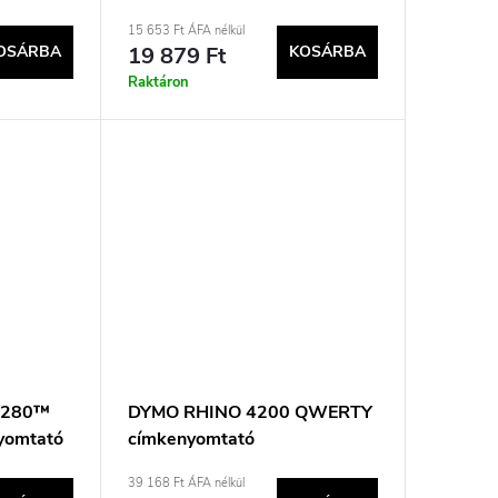
15 653 Ft ÁFA nélkül
OSÁRBA
19 879 Ft
KOSÁRBA
Raktáron
 280™
DYMO RHINO 4200 QWERTY
yomtató
címkenyomtató
QWERTY
39 168 Ft ÁFA nélkül