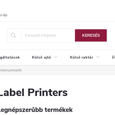
i tájékoztató
KERESÉS
lgáltatások
Külső ajtó
Külső raktár
Ü
ímkenyomtatók
Label Printers
Legnépszerűbb termékek