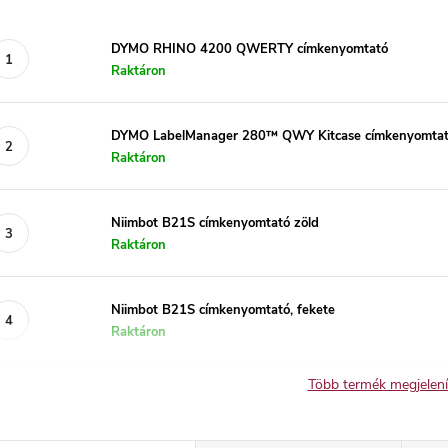
DYMO RHINO 4200 QWERTY címkenyomtató
Raktáron
DYMO LabelManager 280™ QWY Kitcase címkenyomta
Raktáron
Niimbot B21S címkenyomtató zöld
Raktáron
Niimbot B21S címkenyomtató, fekete
Raktáron
Több termék megjelen