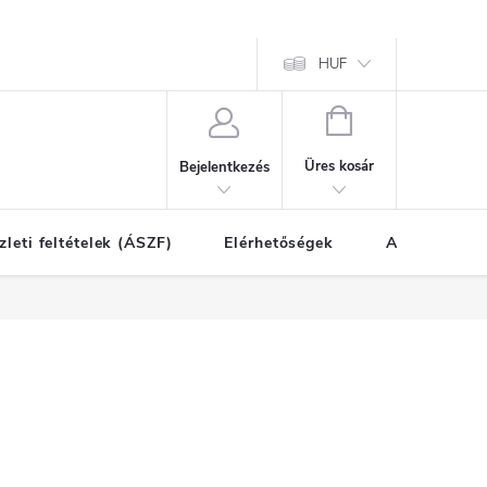
HUF
KOSÁR
Üres kosár
Bejelentkezés
zleti feltételek (ÁSZF)
Elérhetőségek
A vásárlás l