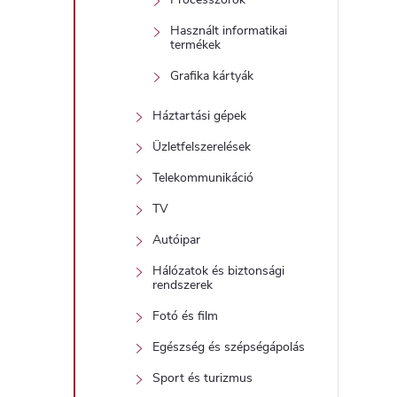
Használt informatikai
í
termékek
t
Grafika kártyák
Háztartási gépek
Üzletfelszerelések
Telekommunikáció
TV
l
Autóipar
Hálózatok és biztonsági
rendszerek
Fotó és film
Egészség és szépségápolás
i
Sport és turizmus