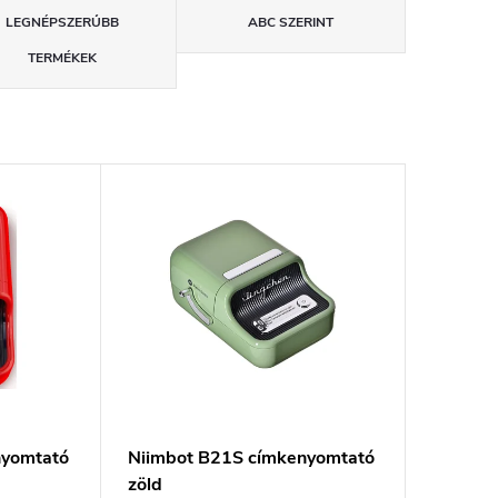
LEGNÉPSZERŰBB
ABC SZERINT
TERMÉKEK
nyomtató
Niimbot B21S címkenyomtató
zöld