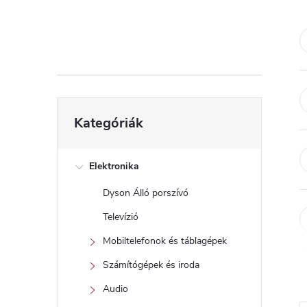
d
a
l
s
Kategóriák
Kategóriák
átugrása
ó
p
Elektronika
Dyson Álló porszívó
a
Televízió
n
Mobiltelefonok és táblagépek
Számítógépek és iroda
e
Audio