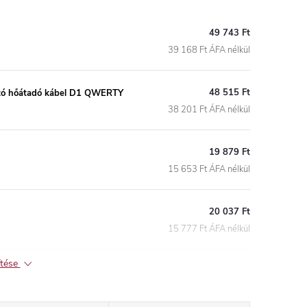
49 743 Ft
39 168 Ft ÁFA nélkül
48 515 Ft
tó hőátadó kábel D1 QWERTY
38 201 Ft ÁFA nélkül
19 879 Ft
15 653 Ft ÁFA nélkül
20 037 Ft
15 777 Ft ÁFA nélkül
ítése