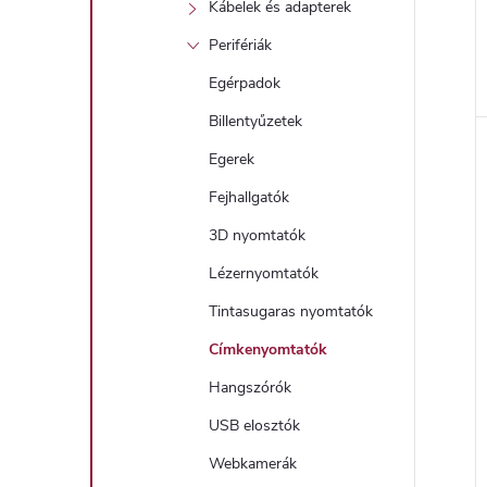
Kábelek és adapterek
Perifériák
Egérpadok
l
Billentyűzetek
Egerek
i
Fejhallgatók
3D nyomtatók
Lézernyomtatók
Tintasugaras nyomtatók
Címkenyomtatók
j
Hangszórók
USB elosztók
Webkamerák