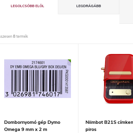
T
LEGOLCSÓBB ELÖL
LEGDRÁGÁBB
e
r
sszesen
8
termék
m
T
é
e
k
r
e
m
k
é
r
k
Dombornyomó gép Dymo
Niimbot B21S címke
Omega 9 mm x 2 m
piros