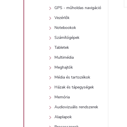
GPS - műholdas navigáció
Vezérlők
Notebookok
i
Számítógépek
Tabletek
Multimédia
t
Meghajtók
Média és tartozékok
i
Házak és tápegységek
r
Memória
Audiovizuális rendszerek
Alaplapok
Processzorok