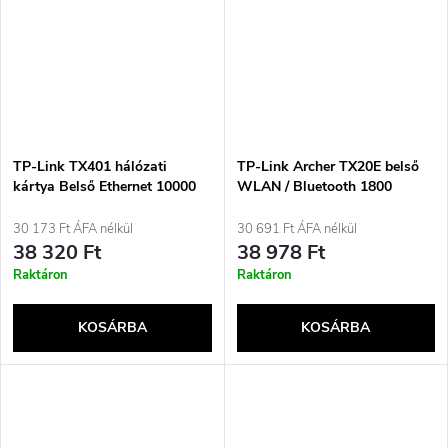
TP-Link TX401 hálózati
TP-Link Archer TX20E belső
kártya Belső Ethernet 10000
WLAN / Bluetooth 1800
Mbit/s
Mbit/s
30 173 Ft ÁFA nélkül
30 691 Ft ÁFA nélkül
38 320 Ft
38 978 Ft
Raktáron
Raktáron
KOSÁRBA
KOSÁRBA