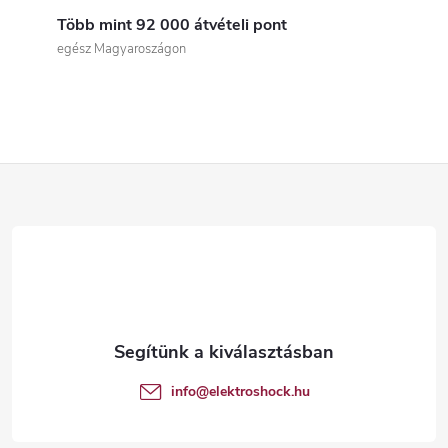
s
Több mint 92 000 átvételi pont
t
egész Magyaroszágon
a
i
r
L
á
á
n
b
y
í
l
t
é
info
@
elektroshock.hu
á
c
s