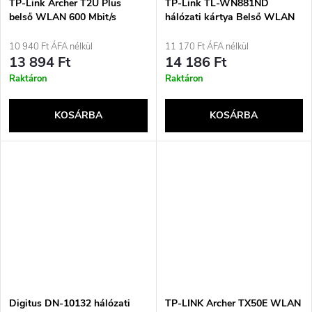
TP-Link Archer T2U Plus
TP-Link TL-WN881ND
belső WLAN 600 Mbit/s
hálózati kártya Belső WLAN
300 Mbit/s
10 940 Ft ÁFA nélkül
11 170 Ft ÁFA nélkül
13 894 Ft
14 186 Ft
Raktáron
Raktáron
KOSÁRBA
KOSÁRBA
Digitus DN-10132 hálózati
TP-LINK Archer TX50E WLAN