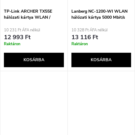
TP-Link ARCHER TX55E
Lanberg NC-1200-WI WLAN
hálózati kártya WLAN /
hálózati kártya 5000 Mbit/s
Bluetooth 2402 Mbit/s
10 231 Ft ÁFA nélkül
10 328 Ft ÁFA nélkül
12 993 Ft
13 116 Ft
Raktáron
Raktáron
KOSÁRBA
KOSÁRBA