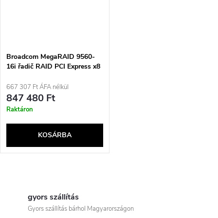
Broadcom MegaRAID 9560-
16i řadič RAID PCI Express x8
4.0 12 Gbit/s
667 307 Ft ÁFA nélkül
847 480 Ft
Raktáron
KOSÁRBA
L
i
gyors szállítás
Gyors szállítás bárhol Magyarországon