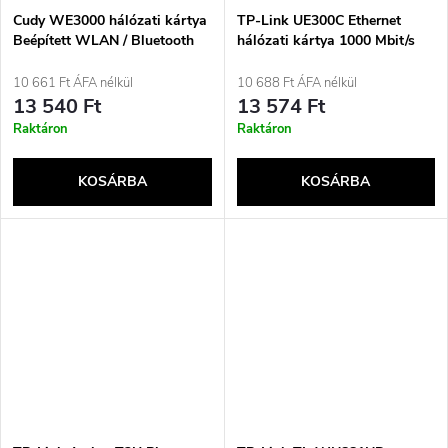
Cudy WE3000 hálózati kártya
TP-Link UE300C Ethernet
Beépített WLAN / Bluetooth
hálózati kártya 1000 Mbit/s
2400 Mbit/s
10 661 Ft ÁFA nélkül
10 688 Ft ÁFA nélkül
13 540 Ft
13 574 Ft
Raktáron
Raktáron
KOSÁRBA
KOSÁRBA