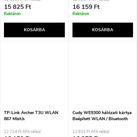
15 825 Ft
16 159 Ft
Raktáron
Raktáron
KOSÁRBA
KOSÁRBA
TP-Link Archer T3U WLAN
Cudy WE9300 hálózati kártya
867 Mbit/s
Beépített WLAN / Bluetooth
5765 Mbit/s
12 724 Ft ÁFA nélkül
12 815 Ft ÁFA nélkül