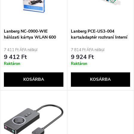
é
m
k
é
e
Lanberg NC-0900-WIE
Lanberg PCE-US3-004
hálózati kártya WLAN 600
karta/adaptér rozhraní Interní
k
Mbit/s
USB 3.2 Gen 1 (3.1 Gen 1)
k
7 411 Ft ÁFA nélkül
7 814 Ft ÁFA nélkül
e
9 412 Ft
9 924 Ft
r
Raktáron
Raktáron
k
e
KOSÁRBA
KOSÁRBA
l
n
i
d
s
e
t