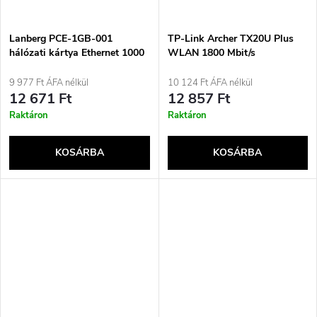
Lanberg PCE-1GB-001
TP-Link Archer TX20U Plus
hálózati kártya Ethernet 1000
WLAN 1800 Mbit/s
Mbit/s Belső
9 977 Ft ÁFA nélkül
10 124 Ft ÁFA nélkül
12 671 Ft
12 857 Ft
Raktáron
Raktáron
KOSÁRBA
KOSÁRBA