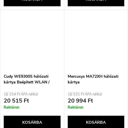
Cudy WE9300S hálózati
Mercusys MA72XH hálózati
kártya Beépített WLAN /
kártya
Bluetooth 5765 Mbit/s
16 154 Ft ÁFA nélkül
16 531 Ft ÁFA nélkül
20 515 Ft
20 994 Ft
Raktáron
Raktáron
KOSÁRBA
KOSÁRBA