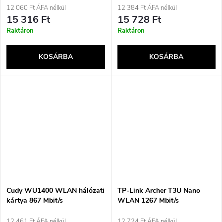
12 060 Ft ÁFA nélkül
12 384 Ft ÁFA nélkül
15 316 Ft
15 728 Ft
Raktáron
Raktáron
KOSÁRBA
KOSÁRBA
Cudy WU1400 WLAN hálózati
TP-Link Archer T3U Nano
kártya 867 Mbit/s
WLAN 1267 Mbit/s
12 461 Ft ÁFA nélkül
12 724 Ft ÁFA nélkül