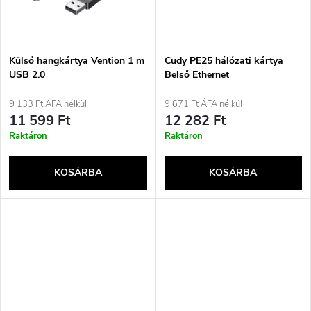
z
á
é
j
Külső hangkártya Vention 1 m
Cudy PE25 hálózati kártya
s
USB 2.0
Belső Ethernet
a
9 133 Ft ÁFA nélkül
9 671 Ft ÁFA nélkül
e
11 599 Ft
12 282 Ft
Raktáron
Raktáron
KOSÁRBA
KOSÁRBA