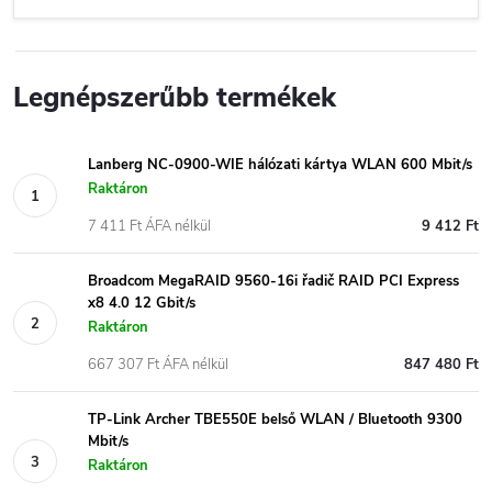
Legnépszerűbb termékek
Lanberg NC-0900-WIE hálózati kártya WLAN 600 Mbit/s
Raktáron
7 411 Ft ÁFA nélkül
9 412 Ft
Broadcom MegaRAID 9560-16i řadič RAID PCI Express
x8 4.0 12 Gbit/s
Raktáron
667 307 Ft ÁFA nélkül
847 480 Ft
TP-Link Archer TBE550E belső WLAN / Bluetooth 9300
Mbit/s
Raktáron