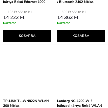
kártya Belső Ethernet 1000
/ Bluetooth 2402 Mbit/s
Mbit/s
11 198 Ft ÁFA nélkül
11 309 Ft ÁFA nélkül
14 222 Ft
14 363 Ft
Raktáron
Raktáron
KOSÁRBA
KOSÁRBA
TP-LINK TL-WN822N WLAN
Lanberg NC-1200-WIE
300 Mbit/s
hálózati kártya Belső WLAN