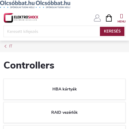
Ugrás
KOSÁR
a
fő
KERESÉS
tartalomhoz
IT
Controllers
HBA kártyák
RAID vezérlők