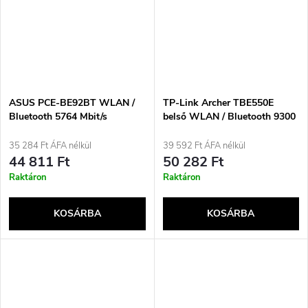
ASUS PCE-BE92BT WLAN /
TP-Link Archer TBE550E
Bluetooth 5764 Mbit/s
belső WLAN / Bluetooth 9300
Mbit/s
35 284 Ft ÁFA nélkül
39 592 Ft ÁFA nélkül
44 811 Ft
50 282 Ft
Raktáron
Raktáron
KOSÁRBA
KOSÁRBA