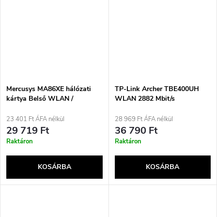
Mercusys MA86XE hálózati
TP-Link Archer TBE400UH
kártya Belső WLAN /
WLAN 2882 Mbit/s
Bluetooth 5400 Mbit/s
23 401 Ft ÁFA nélkül
28 969 Ft ÁFA nélkül
29 719 Ft
36 790 Ft
Raktáron
Raktáron
KOSÁRBA
KOSÁRBA