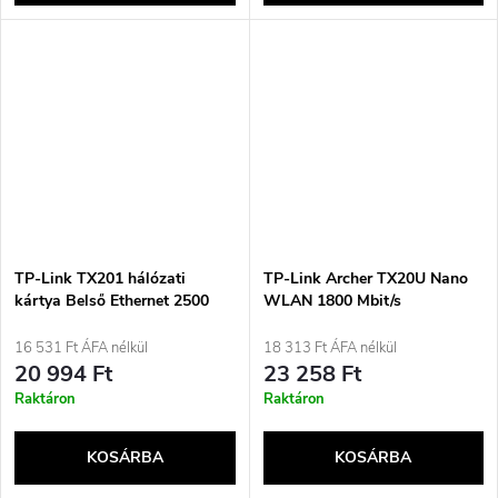
TP-Link TX201 hálózati
TP-Link Archer TX20U Nano
kártya Belső Ethernet 2500
WLAN 1800 Mbit/s
Mbit/s
16 531 Ft ÁFA nélkül
18 313 Ft ÁFA nélkül
20 994 Ft
23 258 Ft
Raktáron
Raktáron
KOSÁRBA
KOSÁRBA