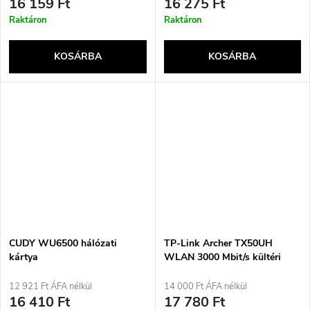
16 159 Ft
16 275 Ft
Raktáron
Raktáron
KOSÁRBA
KOSÁRBA
CUDY WU6500 hálózati
TP-Link Archer TX50UH
kártya
WLAN 3000 Mbit/s kültéri
hálózati adapter
12 921 Ft ÁFA nélkül
14 000 Ft ÁFA nélkül
16 410 Ft
17 780 Ft