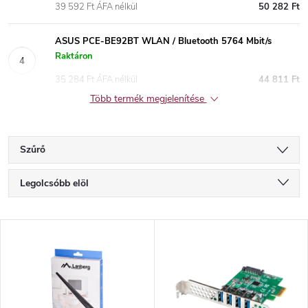
39 592 Ft ÁFA nélkül
50 282 Ft
ASUS PCE-BE92BT WLAN / Bluetooth 5764 Mbit/s
Raktáron
35 284 Ft ÁFA nélkül
44 811 Ft
Több termék megjelenítése
Szűrő
T
Legolcsóbb elöl
e
Legdrágább
T
Legnépszerűbb termékek
r
e
ABC szerint
m
r