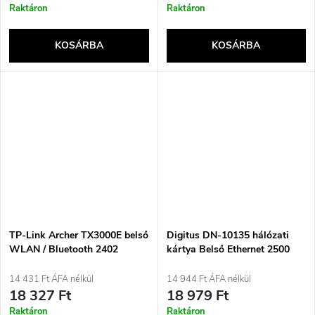
Raktáron
Raktáron
KOSÁRBA
KOSÁRBA
TP-Link Archer TX3000E belső
Digitus DN-10135 hálózati
WLAN / Bluetooth 2402
kártya Belső Ethernet 2500
Mbit/s
Mbit/s
14 431 Ft ÁFA nélkül
14 944 Ft ÁFA nélkül
18 327 Ft
18 979 Ft
Raktáron
Raktáron