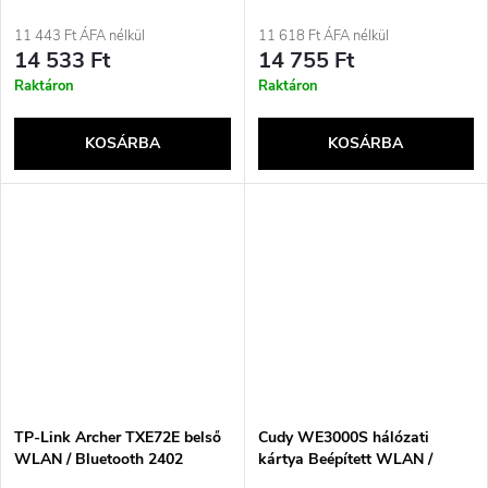
1200 Mbit/s
11 443 Ft ÁFA nélkül
11 618 Ft ÁFA nélkül
14 533 Ft
14 755 Ft
Raktáron
Raktáron
KOSÁRBA
KOSÁRBA
TP-Link Archer TXE72E belső
Cudy WE3000S hálózati
WLAN / Bluetooth 2402
kártya Beépített WLAN /
Mbit/s
Bluetooth 2400 Mbit/s