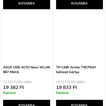
KOSÁRBA
KOSÁRBA
ASUS USB-AC53 Nano WLAN
TP-LINK Archer TXE70UH
867 Mbit/s
hálózati kártya
15 261 Ft ÁFA nélkül
15 617 Ft ÁFA nélkül
19 382 Ft
19 833 Ft
Raktáron
Raktáron
KOSÁRBA
KOSÁRBA