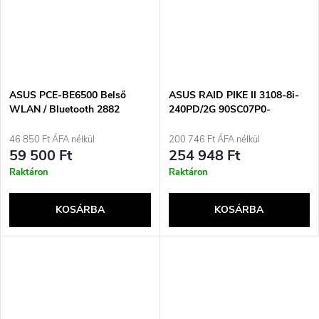
ASUS PCE-BE6500 Belső
ASUS RAID PIKE II 3108-8i-
WLAN / Bluetooth 2882
240PD/2G 90SC07P0-
Mbit/s
M0UAY0
46 850 Ft ÁFA nélkül
200 746 Ft ÁFA nélkül
59 500 Ft
254 948 Ft
Raktáron
Raktáron
KOSÁRBA
KOSÁRBA