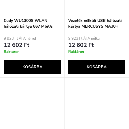
Cudy WU1300S WLAN
Vezeték nélküli USB hálózati
hálózati kártya 867 Mbit/s
kártya MERCUSYS MA30H
AC1300 kétsávos fekete
9 923 Ft ÁFA nélkül
9 923 Ft ÁFA nélkül
12 602 Ft
12 602 Ft
Raktáron
Raktáron
KOSÁRBA
KOSÁRBA