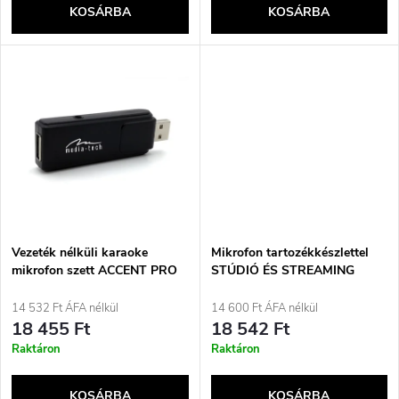
e
KOSÁRBA
KOSÁRBA
l
n
i
d
s
e
t
z
á
é
j
Vezeték nélküli karaoke
Mikrofon tartozékkészlettel
s
mikrofon szett ACCENT PRO
STÚDIÓ ÉS STREAMING
MT395
MIKROFON MT397S
a
14 532 Ft ÁFA nélkül
14 600 Ft ÁFA nélkül
e
18 455 Ft
18 542 Ft
Raktáron
Raktáron
KOSÁRBA
KOSÁRBA