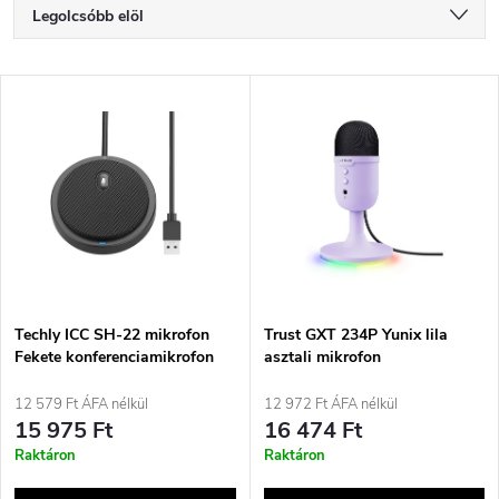
T
Legolcsóbb elöl
e
Legdrágább
T
Legnépszerűbb termékek
r
e
ABC szerint
m
r
é
m
k
é
e
Techly ICC SH-22 mikrofon
Trust GXT 234P Yunix lila
Fekete konferenciamikrofon
asztali mikrofon
k
k
12 579 Ft ÁFA nélkül
12 972 Ft ÁFA nélkül
e
15 975 Ft
16 474 Ft
r
Raktáron
Raktáron
k