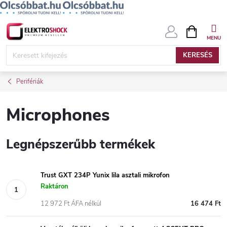
Ugrás
KOSÁR
a
fő
KERESÉS
tartalomhoz
Perifériák
Microphones
Legnépszerűbb termékek
Trust GXT 234P Yunix lila asztali mikrofon
Raktáron
12 972 Ft ÁFA nélkül
16 474 Ft