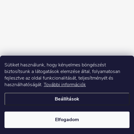
Sütiket használunk, hogy kényelmes böngészést
biztosítsunk a látogatások elemzése által, folyamatosan
fejlesztve az oldal funkcionalitását, teljesítményét és
használhatóságát.
További információk
Beállítások
Copyright 2026
Elektroshock.hu
. Minden jog fenntartva.
Elfogadom
Shoptet készítette