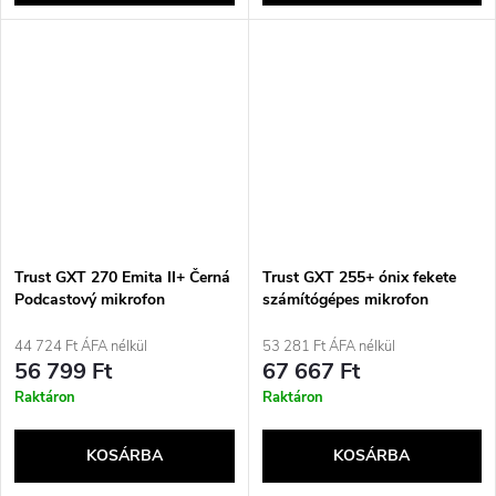
Trust GXT 270 Emita II+ Černá
Trust GXT 255+ ónix fekete
Podcastový mikrofon
számítógépes mikrofon
44 724 Ft ÁFA nélkül
53 281 Ft ÁFA nélkül
56 799 Ft
67 667 Ft
Raktáron
Raktáron
KOSÁRBA
KOSÁRBA