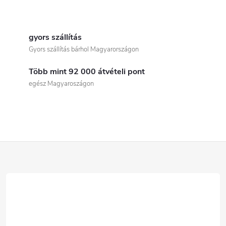
L
i
gyors szállítás
Gyors szállítás bárhol Magyarországon
s
Több mint 92 000 átvételi pont
t
egész Magyaroszágon
a
i
r
L
á
á
n
b
y
í