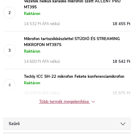
Vezeték nélküli karaoke mikrofon szett ACCENT PRO
MT395
Raktáron
14 532 Ft ÁFA nélkül
18 455 Ft
Mikrofon tartozékkészlettel STÚDIÓ ÉS STREAMING
MIKROFON MT397S
Raktáron
14 600 Ft ÁFA nélkül
18 542 Ft
Techly ICC SH-22 mikrofon Fekete konferenciamikrofon
Raktáron
12 579 Ft ÁFA nélkül
15 975 Ft
Több termék megjelenítése
Szűrő