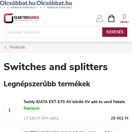
Ugrás
KOSÁR
a
fő
KERESÉS
tartalomhoz
Perifériák
Switches and splitters
Legnépszerűbb termékek
Techly IDATA EXT-E70 AV bővítő AV adó és vevő Fekete
Raktáron
23 545 Ft ÁFA nélkül
29 902 Ft