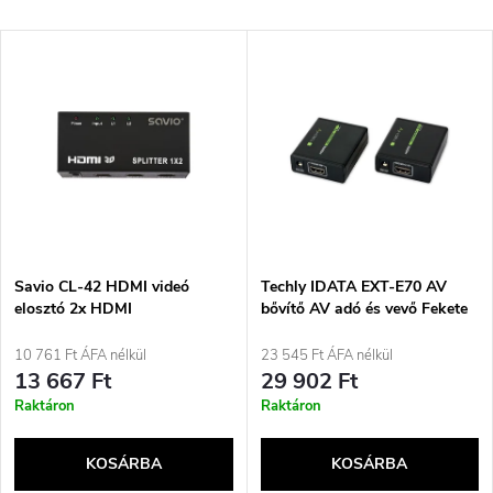
e
Legdrágább
T
Legnépszerűbb termékek
r
e
ABC szerint
m
r
é
m
k
é
e
Savio CL-42 HDMI videó
Techly IDATA EXT-E70 AV
elosztó 2x HDMI
bővítő AV adó és vevő Fekete
k
k
10 761 Ft ÁFA nélkül
23 545 Ft ÁFA nélkül
e
13 667 Ft
29 902 Ft
r
Raktáron
Raktáron
k
e
KOSÁRBA
KOSÁRBA