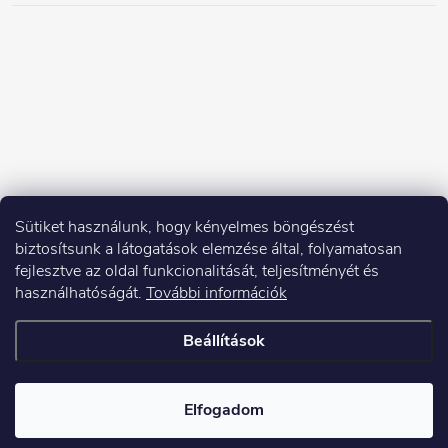
Sütiket használunk, hogy kényelmes böngészést
biztosítsunk a látogatások elemzése által, folyamatosan
fejlesztve az oldal funkcionalitását, teljesítményét és
használhatóságát.
További információk
Beállítások
Copyright 2026
Elektroshock.hu
. Minden jog fenntartva.
Elfogadom
Shoptet készítette