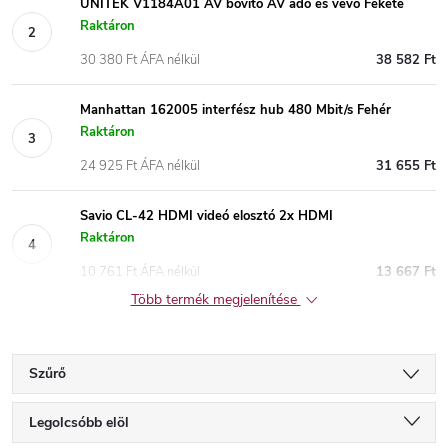
UNITEK V1184A01 AV bővítő AV adó és vevő Fekete
Raktáron
30 380 Ft ÁFA nélkül
38 582 Ft
Manhattan 162005 interfész hub 480 Mbit/s Fehér
Raktáron
24 925 Ft ÁFA nélkül
31 655 Ft
Savio CL-42 HDMI videó elosztó 2x HDMI
Raktáron
10 761 Ft ÁFA nélkül
13 667 Ft
Több termék megjelenítése
Szűrő
T
Legolcsóbb elöl