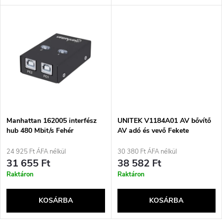
l
n
i
d
s
e
t
z
á
é
j
Manhattan 162005 interfész
UNITEK V1184A01 AV bővítő
s
hub 480 Mbit/s Fehér
AV adó és vevő Fekete
a
24 925 Ft ÁFA nélkül
30 380 Ft ÁFA nélkül
e
31 655 Ft
38 582 Ft
Raktáron
Raktáron
KOSÁRBA
KOSÁRBA