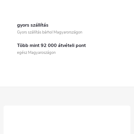
L
i
gyors szállítás
Gyors szállítás bárhol Magyarországon
s
Több mint 92 000 átvételi pont
t
egész Magyaroszágon
a
i
r
L
á
á
n
b
y