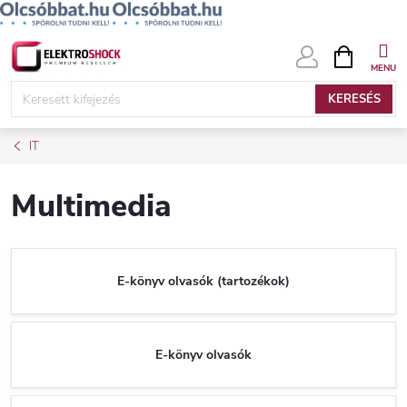
Ugrás
KOSÁR
a
fő
KERESÉS
tartalomhoz
IT
Multimedia
E-könyv olvasók (tartozékok)
E-könyv olvasók