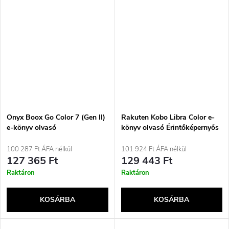
Onyx Boox Go Color 7 (Gen II)
Rakuten Kobo Libra Color e-
e-könyv olvasó
könyv olvasó Érintőképernyős
Érintőképernyős 4 GB Wi-Fi
32 GB Wi-Fi Fekete
Fekete
100 287 Ft ÁFA nélkül
101 924 Ft ÁFA nélkül
127 365 Ft
129 443 Ft
Raktáron
Raktáron
KOSÁRBA
KOSÁRBA