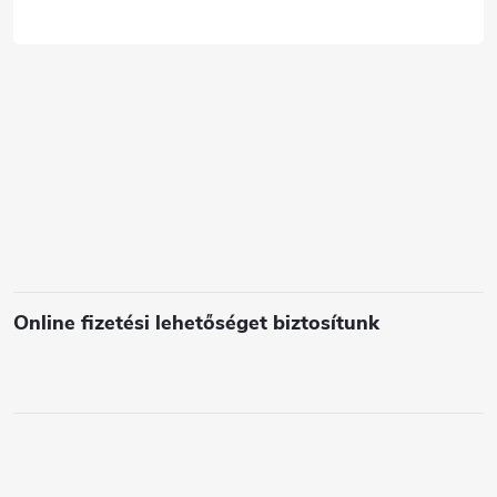
á
c
s
e
l
e
m
e
i
Online fizetési lehetőséget biztosítunk