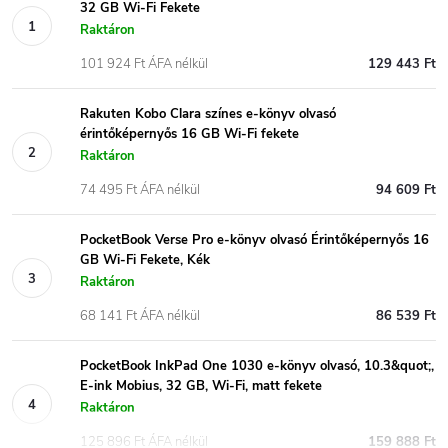
32 GB Wi-Fi Fekete
Raktáron
101 924 Ft ÁFA nélkül
129 443 Ft
Rakuten Kobo Clara színes e-könyv olvasó
érintőképernyős 16 GB Wi-Fi fekete
Raktáron
74 495 Ft ÁFA nélkül
94 609 Ft
PocketBook Verse Pro e-könyv olvasó Érintőképernyős 16
GB Wi-Fi Fekete, Kék
Raktáron
68 141 Ft ÁFA nélkül
86 539 Ft
PocketBook InkPad One 1030 e-könyv olvasó, 10.3&quot;,
E-ink Mobius, 32 GB, Wi-Fi, matt fekete
Raktáron
125 896 Ft ÁFA nélkül
159 888 Ft