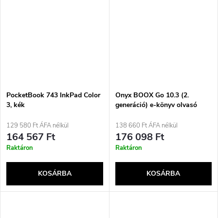
PocketBook 743 InkPad Color
Onyx BOOX Go 10.3 (2.
3, kék
generáció) e-könyv olvasó
Érintőképernyős 64 GB Wi-Fi
Szürke
129 580 Ft ÁFA nélkül
138 660 Ft ÁFA nélkül
164 567 Ft
176 098 Ft
Raktáron
Raktáron
KOSÁRBA
KOSÁRBA