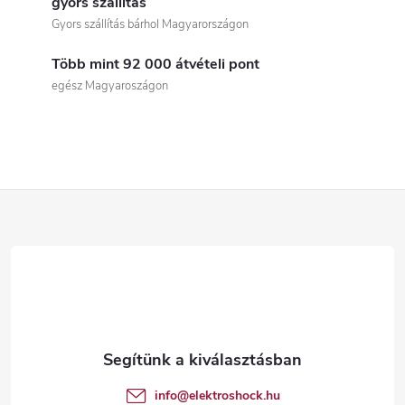
i
gyors szállítás
Gyors szállítás bárhol Magyarországon
s
Több mint 92 000 átvételi pont
t
egész Magyaroszágon
a
i
r
L
á
á
n
b
y
í
l
t
é
info
@
elektroshock.hu