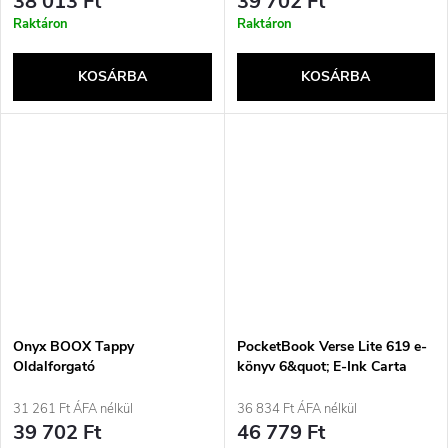
38 013 Ft
39 702 Ft
Raktáron
Raktáron
KOSÁRBA
KOSÁRBA
Onyx BOOX Tappy
PocketBook Verse Lite 619 e-
Oldalforgató
könyv 6&quot; E-Ink Carta
8GB Wi-Fi szürke
31 261 Ft ÁFA nélkül
36 834 Ft ÁFA nélkül
39 702 Ft
46 779 Ft