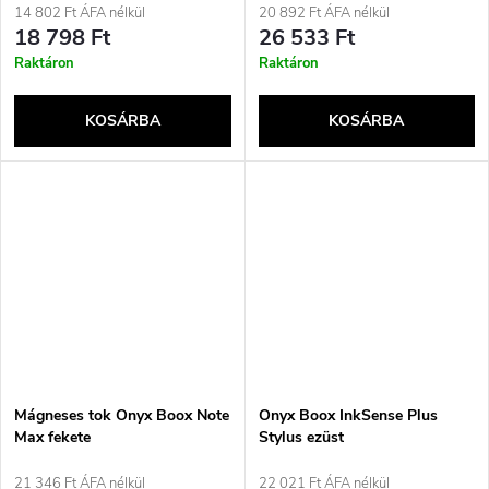
14 802 Ft ÁFA nélkül
20 892 Ft ÁFA nélkül
18 798 Ft
26 533 Ft
Raktáron
Raktáron
KOSÁRBA
KOSÁRBA
Mágneses tok Onyx Boox Note
Onyx Boox InkSense Plus
Max fekete
Stylus ezüst
21 346 Ft ÁFA nélkül
22 021 Ft ÁFA nélkül