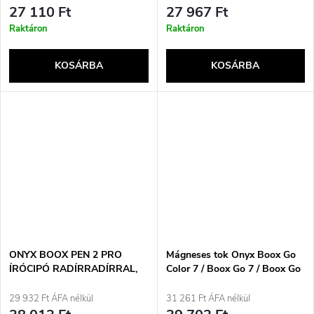
27 110 Ft
27 967 Ft
Raktáron
Raktáron
KOSÁRBA
KOSÁRBA
ONYX BOOX PEN 2 PRO
Mágneses tok Onyx Boox Go
ÍRÓCIPÓ RADÍRRADÍRRAL,
Color 7 / Boox Go 7 / Boox Go
FEKETE
Color 7 (Gen II) / Boox Page
tolltartóval, bézs színben
29 932 Ft ÁFA nélkül
31 261 Ft ÁFA nélkül