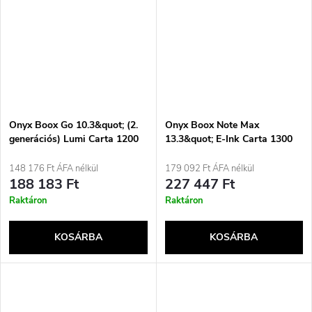
Onyx Boox Go 10.3&quot; (2.
Onyx Boox Note Max
generációs) Lumi Carta 1200
13.3&quot; E-Ink Carta 1300
64 GB Wi-Fi szürke e-könyv
128GB Wi-Fi szürke e-könyv
olvasó
148 176 Ft ÁFA nélkül
179 092 Ft ÁFA nélkül
188 183 Ft
227 447 Ft
Raktáron
Raktáron
KOSÁRBA
KOSÁRBA