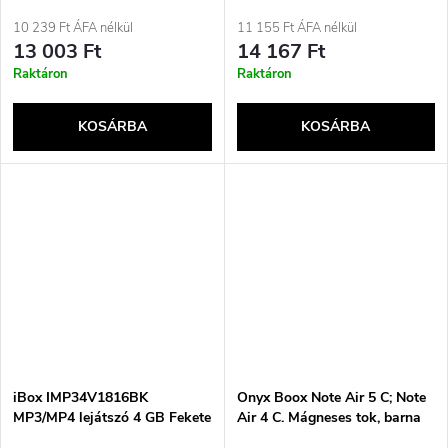
s
C/MicroUSB szürke
a
10 239 Ft ÁFA nélkül
11 155 Ft ÁFA nélkül
e
13 003 Ft
14 167 Ft
Raktáron
Raktáron
KOSÁRBA
KOSÁRBA
iBox IMP34V1816BK
Onyx Boox Note Air 5 C; Note
MP3/MP4 lejátszó 4 GB Fekete
Air 4 C. Mágneses tok, barna