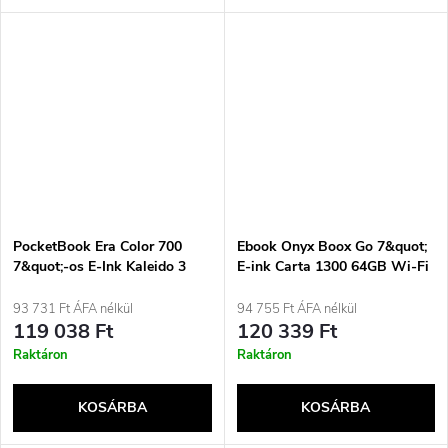
PocketBook Era Color 700
Ebook Onyx Boox Go 7&quot;
7&quot;-os E-Ink Kaleido 3
E-ink Carta 1300 64GB Wi-Fi
32GB WI-FI Stormy Sea e-
Fekete
könyv
93 731 Ft ÁFA nélkül
94 755 Ft ÁFA nélkül
119 038 Ft
120 339 Ft
Raktáron
Raktáron
KOSÁRBA
KOSÁRBA