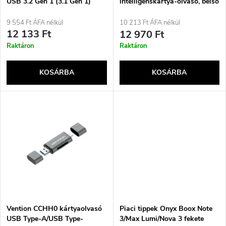
USB 3.2 Gen 1 (3.1 Gen 1)
intelligenskártya-olvasó, belső
k
Ezüst
USB, USB 2.0, fekete
k
9 554 Ft ÁFA nélkül
10 213 Ft ÁFA nélkül
e
12 133 Ft
12 970 Ft
r
Raktáron
Raktáron
k
e
KOSÁRBA
KOSÁRBA
l
n
i
d
s
e
t
z
á
é
j
Vention CCHH0 kártyaolvasó
Piaci tippek Onyx Boox Note
USB Type-A/USB Type-
3/Max Lumi/Nova 3 fekete