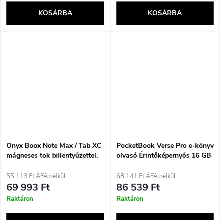
KOSÁRBA
KOSÁRBA
Onyx Boox Note Max / Tab XC
PocketBook Verse Pro e-könyv
mágneses tok billentyűzettel,
olvasó Érintőképernyős 16 GB
barna
Wi-Fi Fekete, Kék
55 113 Ft ÁFA nélkül
68 141 Ft ÁFA nélkül
69 993 Ft
86 539 Ft
Raktáron
Raktáron