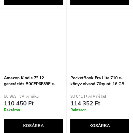
Amazon Kindle 7″ 12.
PocketBook Era Lite 710 e-
generációs B0CFP6F89F e-
könyv olvasó 7&quot; 16 GB
könyv olvasó 32 GB Wi-Fi
Wi-Fi, kőzöld színű
Raspberry
86 969 Ft ÁFA nélkül
90 041 Ft ÁFA nélkül
110 450 Ft
114 352 Ft
Raktáron
Raktáron
KOSÁRBA
KOSÁRBA