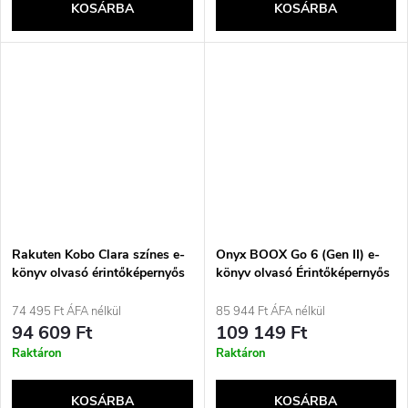
KOSÁRBA
KOSÁRBA
Rakuten Kobo Clara színes e-
Onyx BOOX Go 6 (Gen II) e-
könyv olvasó érintőképernyős
könyv olvasó Érintőképernyős
16 GB Wi-Fi fekete
32 GB Wi-Fi Plum
74 495 Ft ÁFA nélkül
85 944 Ft ÁFA nélkül
94 609 Ft
109 149 Ft
Raktáron
Raktáron
KOSÁRBA
KOSÁRBA