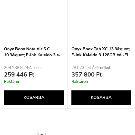
Onyx Boox Note Air 5 C
Onyx Boox Tab XC 13.3&quot;
10.3&quot; E-Ink Kaleido 3 e-
E-Ink Kaleido 3 128GB Wi-Fi
könyv olvasó 64GB Wi-Fi
Szürke Ebook
szürke
204 288 Ft ÁFA nélkül
281 732 Ft ÁFA nélkül
259 446 Ft
357 800 Ft
Raktáron
Raktáron
KOSÁRBA
KOSÁRBA
L