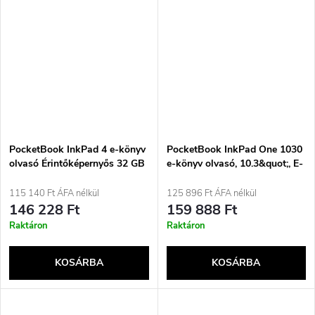
PocketBook InkPad 4 e-könyv
PocketBook InkPad One 1030
olvasó Érintőképernyős 32 GB
e-könyv olvasó, 10.3&quot;, E-
Wi-Fi Fekete, Ezüst
ink Mobius, 32 GB, Wi-Fi,
matt fekete
115 140 Ft ÁFA nélkül
125 896 Ft ÁFA nélkül
146 228 Ft
159 888 Ft
Raktáron
Raktáron
KOSÁRBA
KOSÁRBA