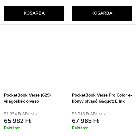
KOSÁRBA
KOSÁRBA
PocketBook Verse (629)
PocketBook Verse Pro Color e-
világoskék olvasó
könyv olvasó 6&quot; E Ink
Kaleido 3 16 GB Wi-Fi Stormy
Sea (PB634K3-1-WW)
51 954 Ft ÁFA nélkül
53 516 Ft ÁFA nélkül
65 982 Ft
67 965 Ft
Raktáron
Raktáron