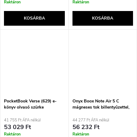
Raktáron
Raktáron
KOSÁRBA
KOSÁRBA
PocketBook Verse (629) e-
Onyx Boox Note Air 5 C
könyv olvasó szürke
mágneses tok billentyűzettel,
barna
41 755 Ft ÁFA nélkül
44 277 Ft ÁFA nélkül
53 029 Ft
56 232 Ft
Raktáron
Raktáron