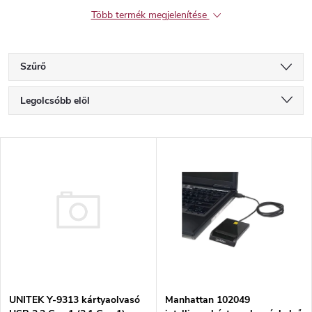
Több termék megjelenítése
Szűrő
T
Legolcsóbb elöl
e
Legdrágább
T
Legnépszerűbb termékek
r
e
ABC szerint
m
r
é
m
k
é
UNITEK Y-9313 kártyaolvasó
e
Manhattan 102049