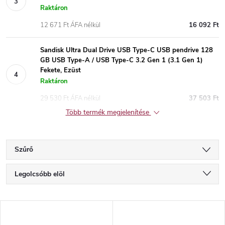
Raktáron
12 671 Ft ÁFA nélkül
16 092 Ft
Sandisk Ultra Dual Drive USB Type-C USB pendrive 128
GB USB Type-A / USB Type-C 3.2 Gen 1 (3.1 Gen 1)
Fekete, Ezüst
Raktáron
29 530 Ft ÁFA nélkül
37 503 Ft
Több termék megjelenítése
Szűrő
T
Legolcsóbb elöl
e
Legdrágább
T
Legnépszerűbb termékek