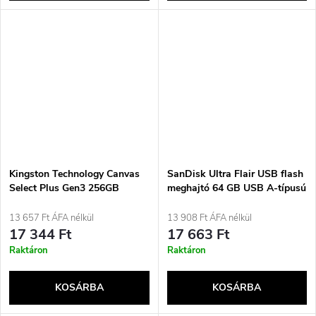
Kingston Technology Canvas
SanDisk Ultra Flair USB flash
Select Plus Gen3 256GB
meghajtó 64 GB USB A-típusú
MicroSDXC UHS-I Class 10
3.2 Gen 1 (3.1 Gen 1) Fekete,
memóriakártya
Ezüst
13 657 Ft ÁFA nélkül
13 908 Ft ÁFA nélkül
17 344 Ft
17 663 Ft
Raktáron
Raktáron
KOSÁRBA
KOSÁRBA