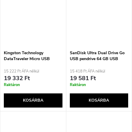
Kingston Technology
SanDisk Ultra Dual Drive Go
DataTraveler Micro USB
USB pendrive 64 GB USB
pendrive 64 GB USB Type-A
Type-A / USB Type-C 3.2 Gen
3.2 Gen 1 (3.1 Gen 1) Ezüst
1 (3.1 Gen 1) Fekete
15 222 Ft ÁFA nélkül
15 418 Ft ÁFA nélkül
19 332 Ft
19 581 Ft
Raktáron
Raktáron
KOSÁRBA
KOSÁRBA