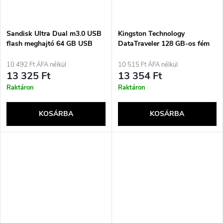
Sandisk Ultra Dual m3.0 USB
Kingston Technology
flash meghajtó 64 GB USB
DataTraveler 128 GB-os fém
Type-A / Micro-USB 3.2 Gen 1
USB pendrive Micro 200 MB/s
(3.1 Gen 1) Fekete, Ezüst,
USB 3.2 Gen 1
10 492 Ft ÁFA nélkül
10 515 Ft ÁFA nélkül
Átlátszó
13 325 Ft
13 354 Ft
Raktáron
Raktáron
KOSÁRBA
KOSÁRBA