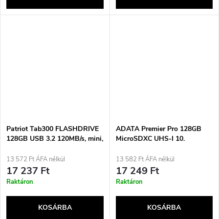
Patriot Tab300 FLASHDRIVE
ADATA Premier Pro 128GB
128GB USB 3.2 120MB/s, mini,
MicroSDXC UHS-I 10.
alumínium, ezüst
osztályú memóriakártya
13 572 Ft ÁFA nélkül
13 582 Ft ÁFA nélkül
17 237 Ft
17 249 Ft
Raktáron
Raktáron
KOSÁRBA
KOSÁRBA