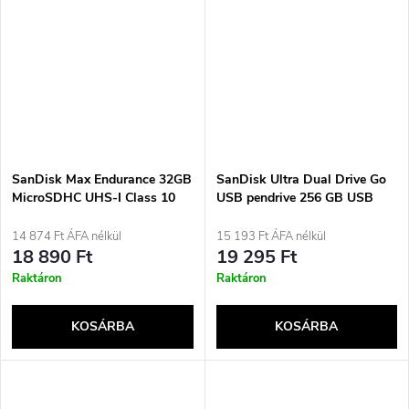
SanDisk Max Endurance 32GB
SanDisk Ultra Dual Drive Go
MicroSDHC UHS-I Class 10
USB pendrive 256 GB USB
memóriakártya
Type-A / USB Type-C 3.2 Gen
1 (3.1 Gen 1) Fekete
14 874 Ft ÁFA nélkül
15 193 Ft ÁFA nélkül
18 890 Ft
19 295 Ft
Raktáron
Raktáron
KOSÁRBA
KOSÁRBA