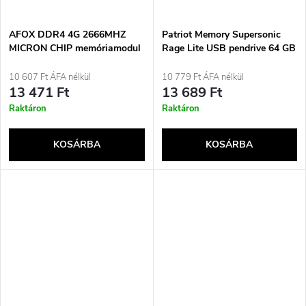
AFOX DDR4 4G 2666MHZ
Patriot Memory Supersonic
MICRON CHIP memóriamodul
Rage Lite USB pendrive 64 GB
USB A-típusú 3.2 Gen 1 (3.1
Gen 1) fekete, kék
10 607 Ft ÁFA nélkül
10 779 Ft ÁFA nélkül
13 471 Ft
13 689 Ft
Raktáron
Raktáron
KOSÁRBA
KOSÁRBA