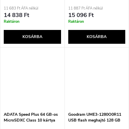
MicroSDXC Class 10
flash meghajtó 64 GB USB
Type-A 3.2 Gen 1 (3.1 Gen 1)
11 683 Ft ÁFA nélkül
11 887 Ft ÁFA nélkül
Arany
14 838 Ft
15 096 Ft
Raktáron
Raktáron
KOSÁRBA
KOSÁRBA
ADATA Speed Plus 64 GB-os
Goodram UME3-1280O0R11
MicroSDXC Class 10 kártya
USB flash meghajtó 128 GB
USB A-típusú 3.2 Gen 1 (3.1