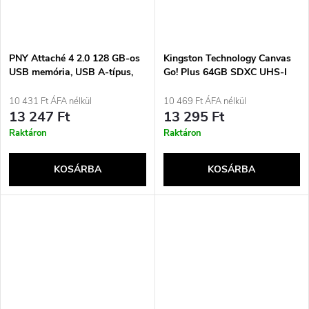
PNY Attaché 4 2.0 128 GB-os
Kingston Technology Canvas
USB memória, USB A-típus,
Go! Plus 64GB SDXC UHS-I
fekete
Class 10 memóriakártya
10 431 Ft ÁFA nélkül
10 469 Ft ÁFA nélkül
13 247 Ft
13 295 Ft
Raktáron
Raktáron
KOSÁRBA
KOSÁRBA