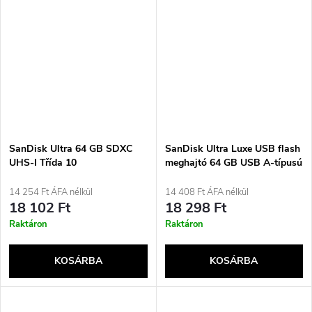
SanDisk Ultra 64 GB SDXC
SanDisk Ultra Luxe USB flash
UHS-I Třída 10
meghajtó 64 GB USB A-típusú
3.2 Gen 1 (3.1 Gen 1) Ezüst
14 254 Ft ÁFA nélkül
14 408 Ft ÁFA nélkül
18 102 Ft
18 298 Ft
Raktáron
Raktáron
KOSÁRBA
KOSÁRBA