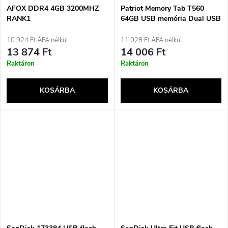
AFOX DDR4 4GB 3200MHZ
Patriot Memory Tab T560
RANK1
64GB USB memória Dual USB
120MB/s (PS64GT560DS5D)
Ezüst
10 924 Ft ÁFA nélkül
11 028 Ft ÁFA nélkül
13 874 Ft
14 006 Ft
Raktáron
Raktáron
KOSÁRBA
KOSÁRBA