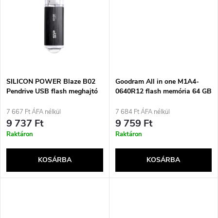
d
s
e
t
z
á
é
j
SILICON POWER Blaze B02
Goodram All in one M1A4-
s
Pendrive USB flash meghajtó
0640R12 flash memória 64 GB
64 GB USB A-típusú 3.2 Gen 1
MicroSDXC Class 10 UHS-I +
a
(SP064GBUF3B02V1K) fekete
kártyaolvasó
7 667 Ft ÁFA nélkül
7 684 Ft ÁFA nélkül
e
9 737 Ft
9 759 Ft
Raktáron
Raktáron
KOSÁRBA
KOSÁRBA