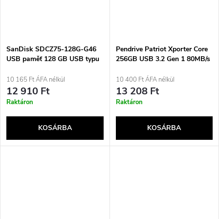
SanDisk SDCZ75-128G-G46
Pendrive Patriot Xporter Core
USB paměť 128 GB USB typu
256GB USB 3.2 Gen 1 80MB/s
C 3.2 Gen 1 (3.1 Gen 1)
(PSF256GXRB3U) Černá
Stříbrná
10 165 Ft ÁFA nélkül
10 400 Ft ÁFA nélkül
12 910 Ft
13 208 Ft
Raktáron
Raktáron
KOSÁRBA
KOSÁRBA