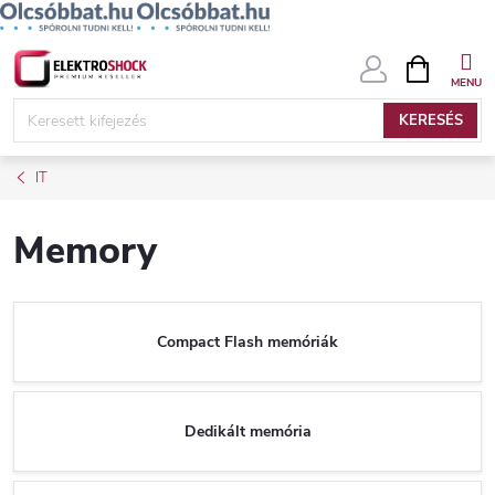
Ugrás
KOSÁR
a
fő
KERESÉS
tartalomhoz
IT
Memory
Compact Flash memóriák
Dedikált memória