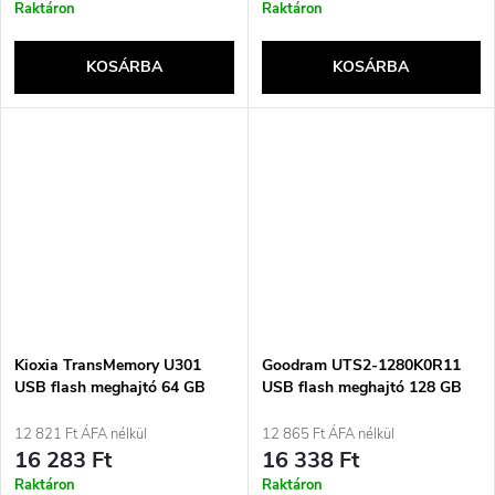
Raktáron
Raktáron
KOSÁRBA
KOSÁRBA
Kioxia TransMemory U301
Goodram UTS2-1280K0R11
USB flash meghajtó 64 GB
USB flash meghajtó 128 GB
USB A-típusú 3.2 Gen 1 (3.1
USB A-típusú 2.0 fekete, ezüst
Gen 1) Fehér
12 821 Ft ÁFA nélkül
12 865 Ft ÁFA nélkül
16 283 Ft
16 338 Ft
Raktáron
Raktáron