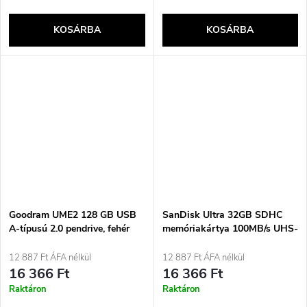
KOSÁRBA
KOSÁRBA
Goodram UME2 128 GB USB
SanDisk Ultra 32GB SDHC
A-típusú 2.0 pendrive, fehér
memóriakártya 100MB/s UHS-
I Class 10 memóriakártya
12 887 Ft ÁFA nélkül
12 887 Ft ÁFA nélkül
16 366 Ft
16 366 Ft
Raktáron
Raktáron