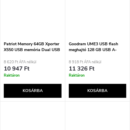
Patriot Memory 64GB Xporter
Goodram UME3 USB flash
X550 USB memória Dual USB
meghajtó 128 GB USB A-
A+C (PS64GX550AAD) fehér,
típusú 3.0 (3.1 Gen 1) fekete
kék
8 620 Ft ÁFA nélkül
8 918 Ft ÁFA nélkül
10 947 Ft
11 326 Ft
Raktáron
Raktáron
KOSÁRBA
KOSÁRBA