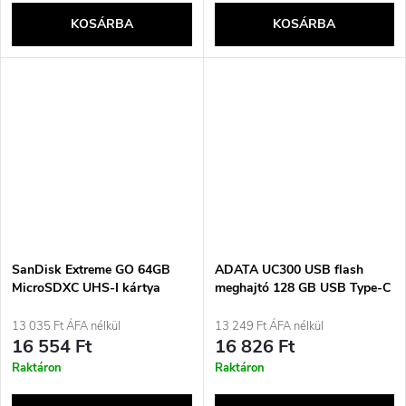
KOSÁRBA
KOSÁRBA
SanDisk Extreme GO 64GB
ADATA UC300 USB flash
MicroSDXC UHS-I kártya
meghajtó 128 GB USB Type-C
3.2 Gen 1 (3.1 Gen 1) Fekete,
Zöld
13 035 Ft ÁFA nélkül
13 249 Ft ÁFA nélkül
16 554 Ft
16 826 Ft
Raktáron
Raktáron