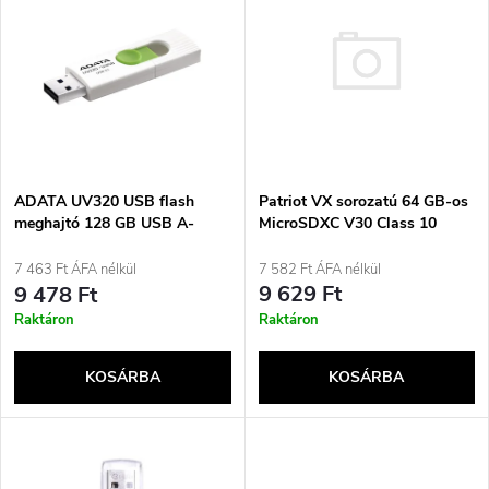
r
e
ABC szerint
m
r
é
m
k
é
Patriot VX sorozatú 64 GB-os
e
ADATA UV320 USB flash
MicroSDXC V30 Class 10
meghajtó 128 GB USB A-
k
UHS-I U3 4K UHD
típusú 3.2 Gen 1 (3.1 Gen 1)
k
memóriakártya
Zöld, Fehér
7 582 Ft ÁFA nélkül
7 463 Ft ÁFA nélkül
e
PSF64GVX31MCX
9 629 Ft
9 478 Ft
r
Raktáron
Raktáron
k
e
KOSÁRBA
KOSÁRBA
l
n
i