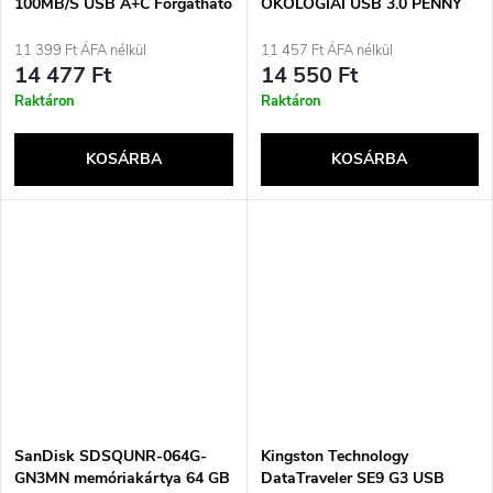
100MB/S USB A+C Forgatható
ÖKOLÓGIAI USB 3.0 PENNY
Kialakítású Pendrive
MEGHAJTÓ
(PE64GR550DSAD) Fekete
11 399 Ft ÁFA nélkül
11 457 Ft ÁFA nélkül
14 477 Ft
14 550 Ft
Raktáron
Raktáron
KOSÁRBA
KOSÁRBA
SanDisk SDSQUNR-064G-
Kingston Technology
GN3MN memóriakártya 64 GB
DataTraveler SE9 G3 USB