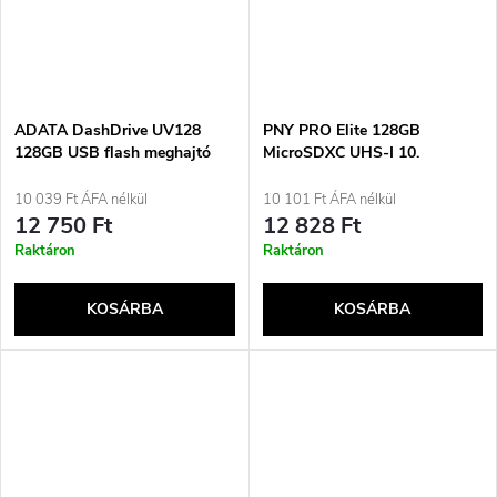
ADATA DashDrive UV128
PNY PRO Elite 128GB
128GB USB flash meghajtó
MicroSDXC UHS-I 10.
USB Type-A 3.2 Gen 1 (3.1
osztályú memóriakártya
Gen 1) Fekete, Kék
10 039 Ft ÁFA nélkül
10 101 Ft ÁFA nélkül
12 750 Ft
12 828 Ft
Raktáron
Raktáron
KOSÁRBA
KOSÁRBA