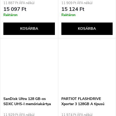
Gen 1) Narancssárga
11 887 Ft ÁFA nélkül
11 909 Ft ÁFA nélkül
15 097 Ft
15 124 Ft
Raktáron
Raktáron
KOSÁRBA
KOSÁRBA
SanDisk Ultra 128 GB-os
PARTIOT FLASHDRIVE
SDXC UHS-I memóriakártya
Xporter 3 128GB A típusú
USB 3.2
11 929 Ft ÁFA nélkül
11 974 Ft ÁFA nélkül