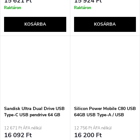
15 621 Ft
15 924 Ft
Raktáron
Raktáron
KOSÁRBA
KOSÁRBA
Sandisk Ultra Dual Drive USB
Silicon Power Mobile C80 USB
Type-C USB pendrive 64 GB
64GB USB Type-A / USB
USB Type-A / USB Type-C 3.2
Type-C 3.0 (3.1 Gen 1) Titán
Gen 1 (3.1 Gen 1) Fekete,
12 671 Ft ÁFA nélkül
12 756 Ft ÁFA nélkül
Ezüst
16 092 Ft
16 200 Ft