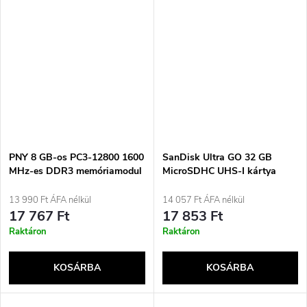
PNY 8 GB-os PC3-12800 1600
SanDisk Ultra GO 32 GB
MHz-es DDR3 memóriamodul
MicroSDHC UHS-I kártya
1 x 8 GB
13 990 Ft ÁFA nélkül
14 057 Ft ÁFA nélkül
17 767 Ft
17 853 Ft
Raktáron
Raktáron
KOSÁRBA
KOSÁRBA