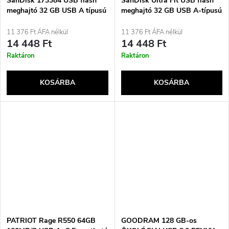
SanDisk 173384 USB flash
SanDisk Ultra Fit USB flash
meghajtó 32 GB USB A típusú
meghajtó 32 GB USB A-típusú
/ Micro-USB fekete, átlátszó
3.2 Gen 1 (3.1 Gen 1) fekete
11 376 Ft ÁFA nélkül
11 376 Ft ÁFA nélkül
14 448 Ft
14 448 Ft
Raktáron
Raktáron
KOSÁRBA
KOSÁRBA
PATRIOT Rage R550 64GB
GOODRAM 128 GB-os