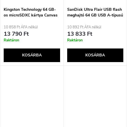
Kingston Technology 64 GB-
SanDisk Ultra Flair USB flash
os microSDXC kártya Canvas
meghajtó 64 GB USB A-típusú
Select Plus Gen3 100 MB/s A1
3.2 Gen 1 (3.1 Gen 1) kék,
+ adapter
ezüst
10 858 Ft ÁFA nélkül
10 892 Ft ÁFA nélkül
13 790 Ft
13 833 Ft
Raktáron
Raktáron
KOSÁRBA
KOSÁRBA