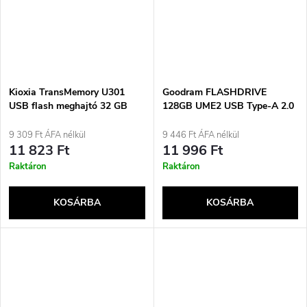
Kioxia TransMemory U301
Goodram FLASHDRIVE
USB flash meghajtó 32 GB
128GB UME2 USB Type-A 2.0
USB A-típusú 3.2 Gen 1 (3.1
memóriakártya sárga
Gen 1) Fehér
9 309 Ft ÁFA nélkül
9 446 Ft ÁFA nélkül
11 823 Ft
11 996 Ft
Raktáron
Raktáron
KOSÁRBA
KOSÁRBA