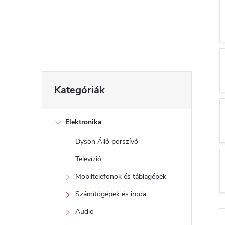
d
a
l
s
Kategóriák
Kategóriák
átugrása
ó
p
Elektronika
Dyson Álló porszívó
a
Televízió
n
Mobiltelefonok és táblagépek
Számítógépek és iroda
e
Audio