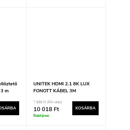
llőztető
UNITEK HDMI 2.1 8K LUX
 3 m
FONOTT KÁBEL 3M
7 888 Ft ÁFA nélkül
OSÁRBA
10 018 Ft
KOSÁRBA
Raktáron