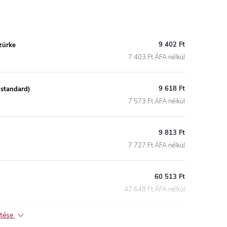
9 402 Ft
zürke
7 403 Ft ÁFA nélkül
9 618 Ft
(standard)
7 573 Ft ÁFA nélkül
9 813 Ft
7 727 Ft ÁFA nélkül
60 513 Ft
47 648 Ft ÁFA nélkül
ítése