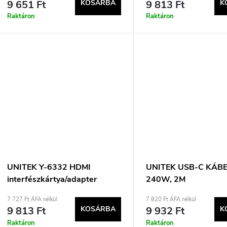
9 651 Ft
KOSÁRBA
9 813 Ft
K
Raktáron
Raktáron
UNITEK Y-6332 HDMI
UNITEK USB-C KÁBE
interfészkártya/adapter
240W, 2M
7 727 Ft ÁFA nélkül
7 820 Ft ÁFA nélkül
9 813 Ft
KOSÁRBA
9 932 Ft
K
Raktáron
Raktáron