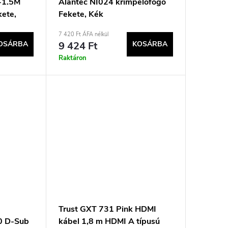
-1.5M
Alantec NI024 krimpelőfogó
kete,
Fekete, Kék
7 420 Ft ÁFA nélkül
OSÁRBA
9 424 Ft
KOSÁRBA
Raktáron
Trust GXT 731 Pink HDMI
0 D-Sub
kábel 1,8 m HDMI A típusú