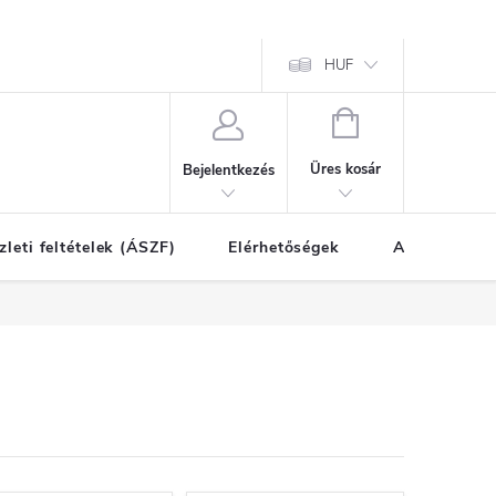
HUF
KOSÁR
Üres kosár
Bejelentkezés
zleti feltételek (ÁSZF)
Elérhetőségek
A vásárlás l