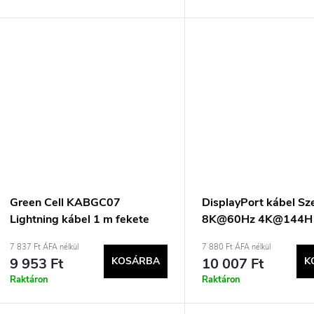
Green Cell KABGC07
DisplayPort kábel Sze
Lightning kábel 1 m fekete
8K@60Hz 4K@144H
7 837 Ft ÁFA nélkül
7 880 Ft ÁFA nélkül
9 953 Ft
KOSÁRBA
10 007 Ft
K
Raktáron
Raktáron