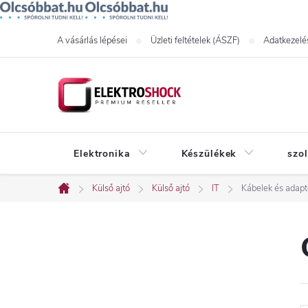
Ugrás
A vásárlás lépései
Üzleti feltételek (ÁSZF)
Adatkezelés
a
fő
tartalomhoz
Elektronika
Készülékek
szo
Külső ajtó
Külső ajtó
IT
Kábelek és adapt
Kezdőlap
O
l