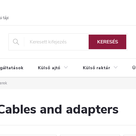
i tájékoztató
KERESÉS
lgáltatások
Külső ajtó
Külső raktár
Ü
erek
Cables and adapters