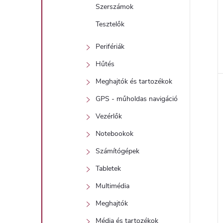
Szerszámok
Tesztelők
Perifériák
Hűtés
l
Meghajtók és tartozékok
i
GPS - műholdas navigáció
Vezérlők
Notebookok
Számítógépek
Tabletek
Multimédia
j
Meghajtók
Média és tartozékok