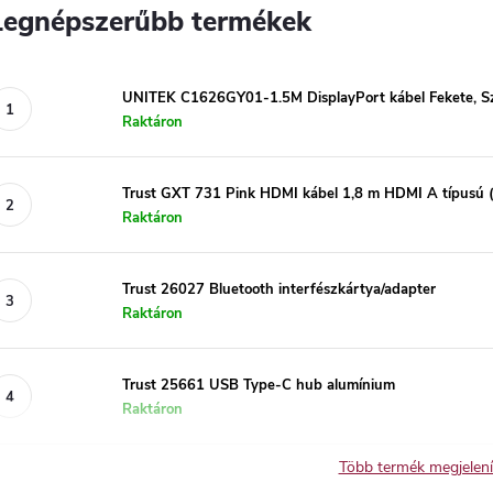
Legnépszerűbb termékek
UNITEK C1626GY01-1.5M DisplayPort kábel Fekete, S
Raktáron
Trust GXT 731 Pink HDMI kábel 1,8 m HDMI A típusú 
Raktáron
Trust 26027 Bluetooth interfészkártya/adapter
Raktáron
Trust 25661 USB Type-C hub alumínium
Raktáron
Több termék megjelen