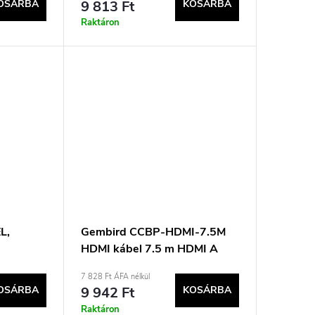
OSÁRBA
9 813 Ft
KOSÁRBA
Raktáron
L,
Gembird CCBP-HDMI-7.5M
HDMI kábel 7.5 m HDMI A
típusú (standard) szürke
7 828 Ft ÁFA nélkül
OSÁRBA
9 942 Ft
KOSÁRBA
Raktáron