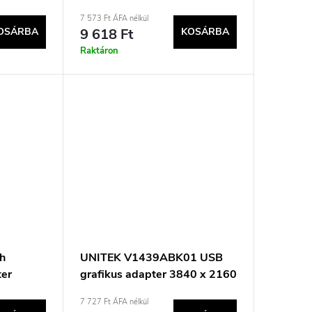
(standard)
7 573 Ft ÁFA nélkül
OSÁRBA
9 618 Ft
KOSÁRBA
Raktáron
th
UNITEK V1439ABK01 USB
ter
grafikus adapter 3840 x 2160
px Fekete
7 727 Ft ÁFA nélkül