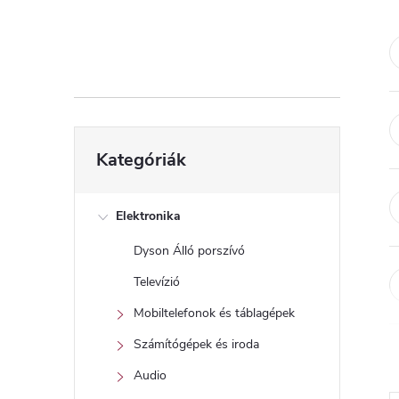
d
a
l
s
Kategóriák
Kategóriák
átugrása
ó
p
Elektronika
Dyson Álló porszívó
a
Televízió
n
Mobiltelefonok és táblagépek
Számítógépek és iroda
e
Audio