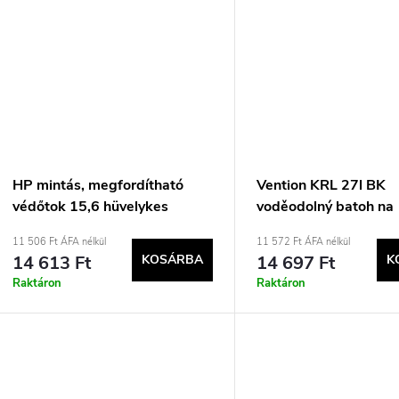
HP mintás, megfordítható
Vention KRL 27l BK
védőtok 15,6 hüvelykes
voděodolný batoh na
laptopokhoz
notebook
11 506 Ft ÁFA nélkül
11 572 Ft ÁFA nélkül
14 613 Ft
KOSÁRBA
14 697 Ft
K
Raktáron
Raktáron