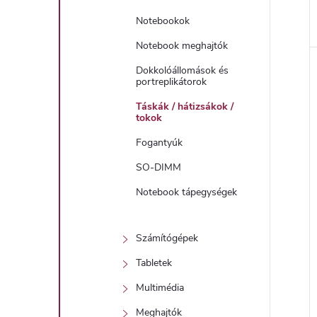
Notebookok
Notebook meghajtók
Dokkolóállomások és
portreplikátorok
Táskák / hátizsákok /
tokok
Fogantyúk
SO-DIMM
Notebook tápegységek
Számítógépek
Tabletek
Multimédia
Meghajtók