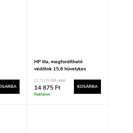
HP lila, megfordítható
védőtok 15,6 hüvelykes
laptopokhoz
11 713 Ft ÁFA nélkül
OSÁRBA
14 875 Ft
KOSÁRBA
Raktáron