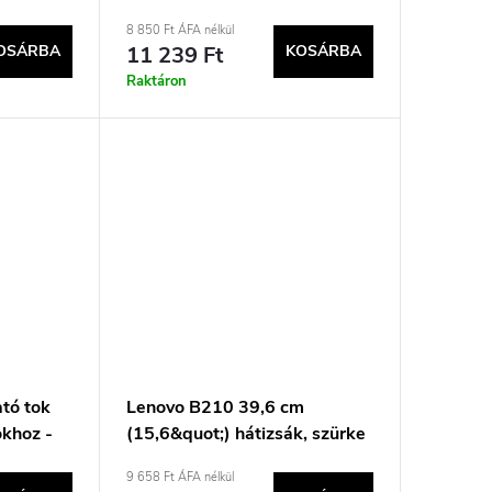
ezüst
8 850 Ft ÁFA nélkül
OSÁRBA
11 239 Ft
KOSÁRBA
Raktáron
tó tok
Lenovo B210 39,6 cm
okhoz -
(15,6&quot;) hátizsák, szürke
9 658 Ft ÁFA nélkül