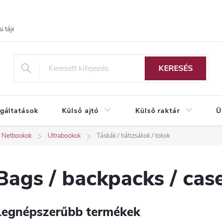
i tájékoztató
KERESÉS
lgáltatások
Külső ajtó
Külső raktár
Ü
Netbookok
Ultrabookok
Táskák / hátizsákok / tokok
Bags / backpacks / cas
Legnépszerűbb termékek