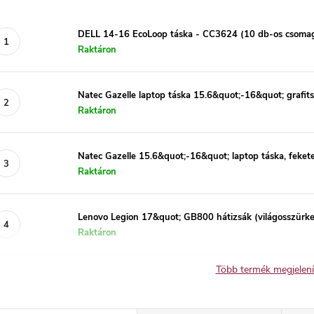
DELL 14-16 EcoLoop táska - CC3624 (10 db-os csoma
Raktáron
Natec Gazelle laptop táska 15.6&quot;-16&quot; grafi
Raktáron
Natec Gazelle 15.6&quot;-16&quot; laptop táska, feke
Raktáron
Lenovo Legion 17&quot; GB800 hátizsák (világosszü
Raktáron
Több termék megjelen