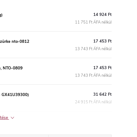
14 924 Ft
g)
11 751 Ft ÁFA nélkül
17 453 Ft
tszürke nto-0812
13 743 Ft ÁFA nélkül
17 453 Ft
te, NTO-0809
13 743 Ft ÁFA nélkül
31 642 Ft
rke GX41U39300)
24 915 Ft ÁFA nélkül
ítése