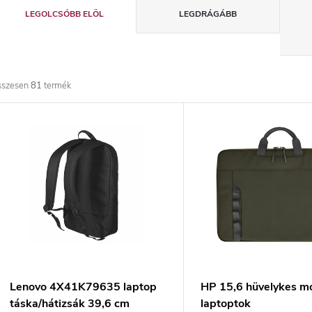
T
LEGOLCSÓBB ELÖL
LEGDRÁGÁBB
e
r
sszesen
81
termék
m
T
é
e
k
r
e
m
k
é
r
k
Lenovo 4X41K79635 laptop
HP 15,6 hüvelykes mo
táska/hátizsák 39,6 cm
laptoptok