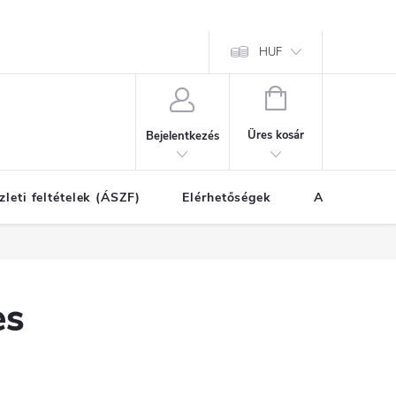
HUF
KOSÁR
Üres kosár
Bejelentkezés
zleti feltételek (ÁSZF)
Elérhetőségek
A vásárlás l
es