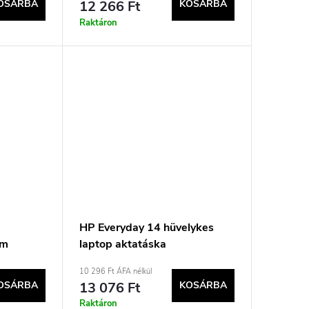
OSÁRBA
12 266 Ft
KOSÁRBA
Raktáron
HP Everyday 14 hüvelykes
cm
laptop aktatáska
ska
10 296 Ft ÁFA nélkül
OSÁRBA
13 076 Ft
KOSÁRBA
Raktáron