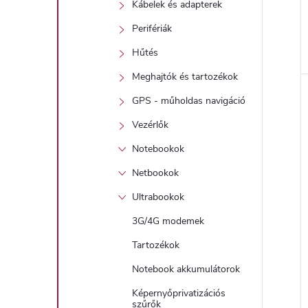
Kábelek és adapterek
Perifériák
Hűtés
l
Meghajtók és tartozékok
GPS - műholdas navigáció
i
Vezérlők
Notebookok
Netbookok
Ultrabookok
3G/4G modemek
j
Tartozékok
Notebook akkumulátorok
Képernyőprivatizációs
szűrők