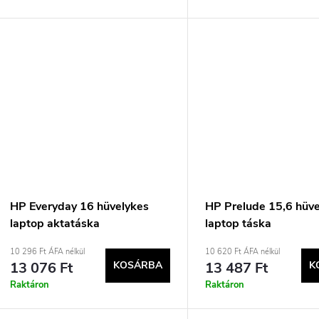
HP Everyday 16 hüvelykes
HP Prelude 15,6 hüv
laptop aktatáska
laptop táska
10 296 Ft ÁFA nélkül
10 620 Ft ÁFA nélkül
13 076 Ft
KOSÁRBA
13 487 Ft
K
Raktáron
Raktáron