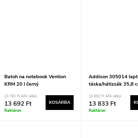
Batoh na notebook Vention
Addison 305014 lap
KRM 20 l černý
táska/hátizsák 35,8 
(14,1&quot;) Laptop 
10 781 Ft ÁFA nélkül
10 892 Ft ÁFA nélkül
Fekete
13 692 Ft
KOSÁRBA
13 833 Ft
K
Raktáron
Raktáron