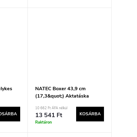
elykes
NATEC Boxer 43,9 cm
(17,3&quot;) Aktatáska
Fekete
10 662 Ft ÁFA nélkül
OSÁRBA
13 541 Ft
KOSÁRBA
Raktáron