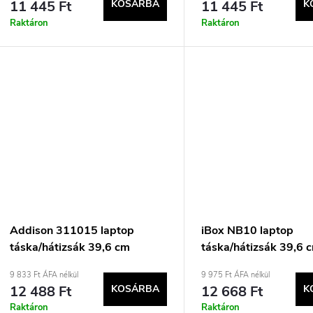
11 445 Ft
KOSÁRBA
11 445 Ft
K
Raktáron
Raktáron
Addison 311015 laptop
iBox NB10 laptop
táska/hátizsák 39,6 cm
táska/hátizsák 39,6 
(15,6&quot;) Fekete, Bordó
(15,6&quot;) Aktatá
9 833 Ft ÁFA nélkül
9 975 Ft ÁFA nélkül
Fekete
12 488 Ft
KOSÁRBA
12 668 Ft
K
Raktáron
Raktáron