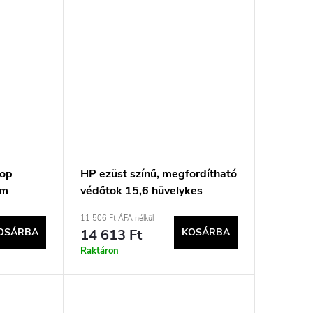
top
HP ezüst színű, megfordítható
cm
védőtok 15,6 hüvelykes
táska
laptopokhoz
11 506 Ft ÁFA nélkül
OSÁRBA
14 613 Ft
KOSÁRBA
Raktáron